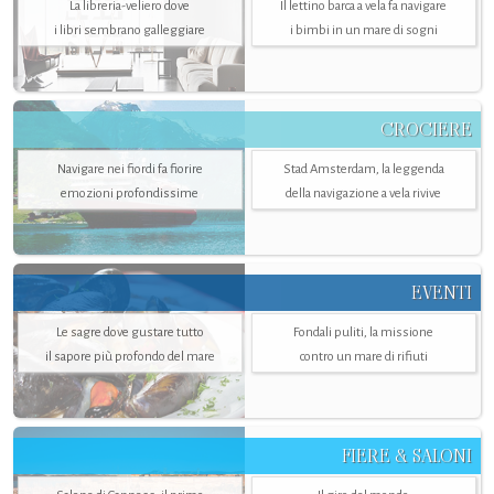
La libreria-veliero dove
Il lettino barca a vela fa navigare
i libri sembrano galleggiare
i bimbi in un mare di sogni
CROCIERE
Navigare nei fiordi fa fiorire
Stad Amsterdam, la leggenda
emozioni profondissime
della navigazione a vela rivive
EVENTI
Le sagre dove gustare tutto
Fondali puliti, la missione
il sapore più profondo del mare
contro un mare di rifiuti
FIERE & SALONI