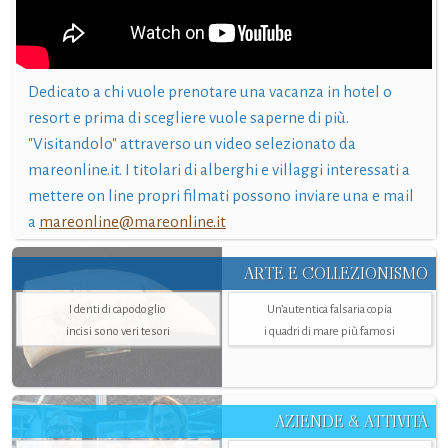
Dedicato a chi vuole prenotare una vacanza in hotel o
resort e prima di scegliere vuole saperne di più.
"Visitandolo" attraverso un video selezionato da
mareonline.it. I titolari di alberghi e villaggi interessati a
mettere on line propri filmati possono inviare una e mail
a
mareonline@mareonline.it
ARTE E COLLEZIONISMO
I denti di capodoglio
Un’autentica falsaria copia
incisi sono veri tesori
i quadri di mare più famosi
AZIENDE & ATTIVITÀ