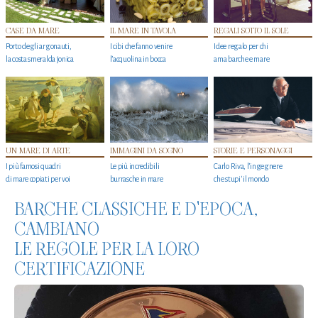
CASE DA MARE
IL MARE IN TAVOLA
REGALI SOTTO IL SOLE
Porto degli argonauti,
I cibi che fanno venire
Idee regalo per chi
la costa smeralda jonica
l’acquolina in bocca
ama barche e mare
UN MARE DI ARTE
IMMAGINI DA SOGNO
STORIE E PERSONAGGI
I più famosi quadri
Le più incredibili
Carlo Riva, l’ingegnere
di mare copiati per voi
burrasche in mare
che stupi' il mondo
BARCHE CLASSICHE E D'EPOCA,
CAMBIANO
LE REGOLE PER LA LORO
CERTIFICAZIONE