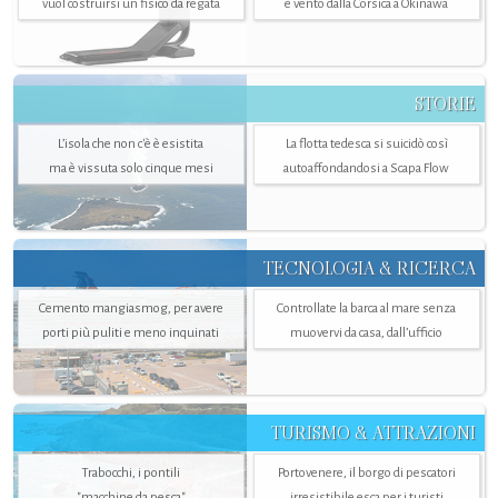
vuol costruirsi un fisico da regata
e vento dalla Corsica a Okinawa
STORIE
L’isola che non c'è è esistita
La flotta tedesca si suicidò così
ma è vissuta solo cinque mesi
autoaffondandosi a Scapa Flow
TECNOLOGIA & RICERCA
Cemento mangiasmog, per avere
Controllate la barca al mare senza
porti più puliti e meno inquinati
muovervi da casa, dall’ufficio
TURISMO & ATTRAZIONI
Trabocchi, i pontili
Portovenere, il borgo di pescatori
"macchine da pesca"
irresistibile esca per i turisti