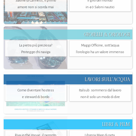
Salone di Canness, il primo
Il giro del mondo
amore non si scorda mai
in 40 Saloni nautici
GIOIELLI & OROLOGI
La pietra più preziosa?
Maggi Officine, sott’acqua
Protegge chi naviga
l'orologio ha un valore immenso
LAVORI SULL’ACQUA
Come diventare hostess
Italsub: sommersi dal lavoro
e steward di bordo
non è solo un modo di dire
LIBRI & FILM
Riva in the movie, il racconto
Libreria Mare di carta,