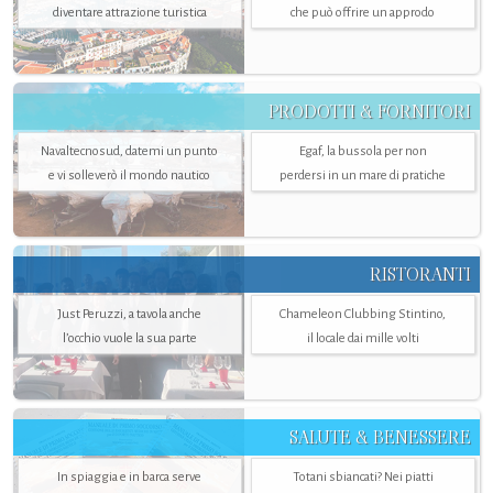
diventare attrazione turistica
che può offrire un approdo
PRODOTTI & FORNITORI
Navaltecnosud, datemi un punto
Egaf, la bussola per non
e vi solleverò il mondo nautico
perdersi in un mare di pratiche
RISTORANTI
Just Peruzzi, a tavola anche
Chameleon Clubbing Stintino,
l’occhio vuole la sua parte
il locale dai mille volti
SALUTE & BENESSERE
In spiaggia e in barca serve
Totani sbiancati? Nei piatti