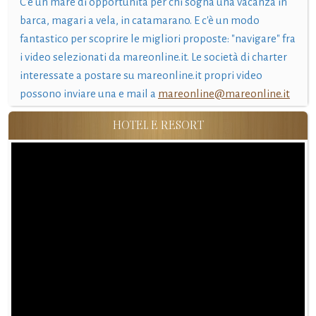
C'è un mare di opportunità per chi sogna una vacanza in
barca, magari a vela, in catamarano. E c'è un modo
fantastico per scoprire le migliori proposte: "navigare" fra
i video selezionati da mareonline.it. Le società di charter
interessate a postare su mareonline.it propri video
possono inviare una e mail a
mareonline@mareonline.it
HOTEL E RESORT