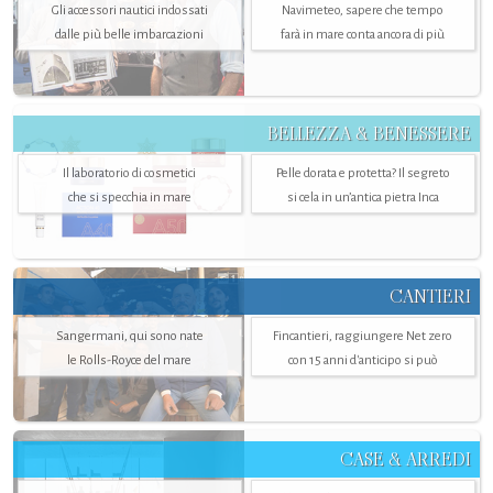
Gli accessori nautici indossati
Navimeteo, sapere che tempo
dalle più belle imbarcazioni
farà in mare conta ancora di più
BELLEZZA & BENESSERE
Il laboratorio di cosmetici
Pelle dorata e protetta? Il segreto
che si specchia in mare
si cela in un’antica pietra Inca
CANTIERI
Sangermani, qui sono nate
Fincantieri, raggiungere Net zero
le Rolls-Royce del mare
con 15 anni d'anticipo si può
CASE & ARREDI