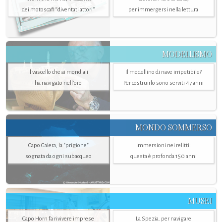
dei motoscafi “diventati attori”
per immergersi nella lettura
MODELLISMO
Il vascello che ai mondiali
Il modellino di nave irripetibile?
ha navigato nell’oro
Per costruirlo sono serviti 47 anni
MONDO SOMMERSO
Capo Galera, la "prigione"
Immersioni nei relitti:
sognata da ogni subacqueo
questa è profonda 150 anni
MUSEI
Capo Horn fa rivivere imprese
La Spezia. per navigare