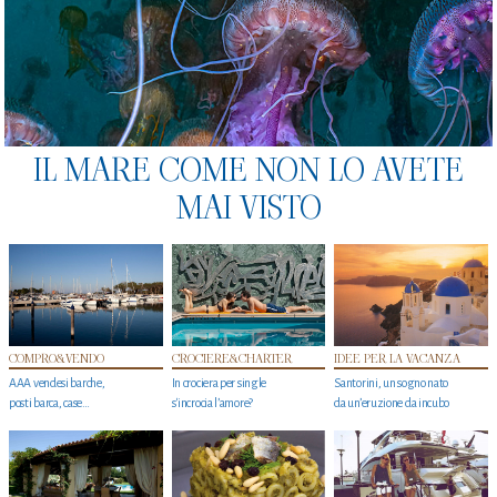
IL MARE COME NON LO AVETE
MAI VISTO
COMPRO&VENDO
CROCIERE&CHARTER
IDEE PER LA VACANZA
AAA vendesi barche,
In crociera per single
Santorini, un sogno nato
posti barca, case…
s'incrocia l’amore?
da un’eruzione da incubo