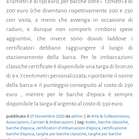
a 12metri è di 150 euro, per barche oltre i 12metri è di
200 euro (che diventano rispettivamente 200 e 250
con visita, a meno che avvenga in occasione di
raduni, e dunque non comporti rimborsi spese
aggiuntivi, che invece sono dovuti laddove i
certificatori debbano raggiungere il luogo di
stazionamento della barca. Per le imbarcazioni
classiche certificate è disponibile una targa di bronzo
di 9 x 7 centimetri personalizzata, riportante il nome
della barca e il punteggio conseguito al costo di 250
euro , mentre per le barche d’epoca è sempre
disponibile la targa d’argento al costo di 350 euro.
pubblicato il
25 Novembre 2020
da
admin
| in
Arte & Collezionismo
,
Associazioni
,
Cantieri & Imbarcazioni
| tag:
Asdec
,
barche classiche
,
barche d'epoca
,
certificatori d'imbarcazioni d'epoca
,
certificazione
barche d'epoca
,
targhe per barche classiche
,
targhe per barche