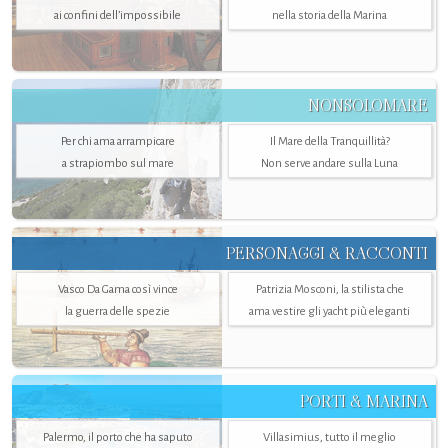
ai confini dell’impossibile
nella storia della Marina
NONSOLOMARE
Per chi ama arrampicare
Il Mare della Tranquillità?
a strapiombo sul mare
Non serve andare sulla Luna
PERSONAGGI & RACCONTI
Vasco Da Gama così vince
Patrizia Mosconi, la stilista che
la guerra delle spezie
ama vestire gli yacht più eleganti
PORTI & MARINA
Palermo, il porto che ha saputo
Villasimius, tutto il meglio