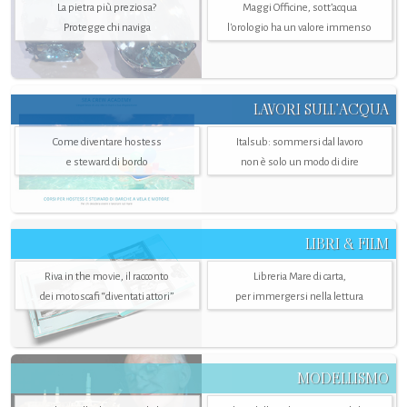
La pietra più preziosa?
Maggi Officine, sott’acqua
Protegge chi naviga
l'orologio ha un valore immenso
LAVORI SULL’ACQUA
Come diventare hostess
Italsub: sommersi dal lavoro
e steward di bordo
non è solo un modo di dire
LIBRI & FILM
Riva in the movie, il racconto
Libreria Mare di carta,
dei motoscafi “diventati attori”
per immergersi nella lettura
MODELLISMO