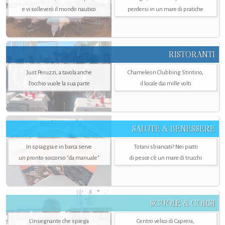
e vi solleverò il mondo nautico
perdersi in un mare di pratiche
RISTORANTI
Just Peruzzi, a tavola anche
Chameleon Clubbing Stintino,
l’occhio vuole la sua parte
il locale dai mille volti
SALUTE & BENESSERE
In spiaggia e in barca serve
Totani sbiancati? Nei piatti
un pronto soccorso "da manuale"
di pesce c'è un mare di trucchi
SCUOLE & CORSI
L'insegnante che spiega
Centro velico di Caprera,