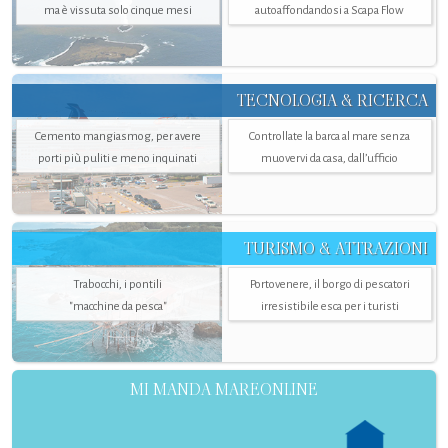
ma è vissuta solo cinque mesi
autoaffondandosi a Scapa Flow
TECNOLOGIA & RICERCA
Cemento mangiasmog, per avere
Controllate la barca al mare senza
porti più puliti e meno inquinati
muovervi da casa, dall’ufficio
TURISMO & ATTRAZIONI
Trabocchi, i pontili
Portovenere, il borgo di pescatori
"macchine da pesca"
irresistibile esca per i turisti
MI MANDA MAREONLINE