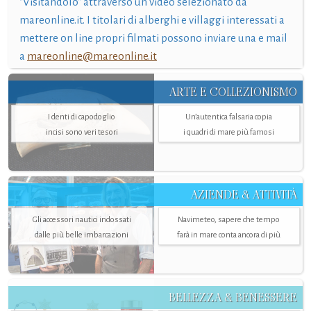
"Visitandolo" attraverso un video selezionato da
mareonline.it. I titolari di alberghi e villaggi interessati a
mettere on line propri filmati possono inviare una e mail
a
mareonline@mareonline.it
ARTE E COLLEZIONISMO
I denti di capodoglio
Un’autentica falsaria copia
incisi sono veri tesori
i quadri di mare più famosi
AZIENDE & ATTIVITÀ
Gli accessori nautici indossati
Navimeteo, sapere che tempo
dalle più belle imbarcazioni
farà in mare conta ancora di più
BELLEZZA & BENESSERE