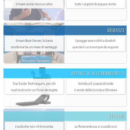
il mare come nessun altro
tutti i segreti di acqua e vento
SERVIZI
Smart Boat Owner, la barca
Spiagge accessibili a disabili:
condivisa ha un mare di vantaggi
questa è un esempio da seguire
SPORT & ALLENAMENTO
Top Excite Technogym, per chi
Windsurf, a caccia di onde
vuol costruirsi un fisico da regata
e vento dalla Corsica a Okinawa
STORIE
L’isola che non c'è è esistita
La flotta tedesca si suicidò così