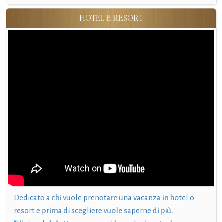
HOTEL E RESORT
Dedicato a chi vuole prenotare una vacanza in hotel o
resort e prima di scegliere vuole saperne di più.