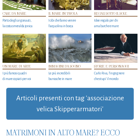
CASE DA MARE
IL MARE IN TAVOLA
REGALI SOTTO IL SOLE
Porto degli argonauti,
I cibi che fanno venire
Idee regalo per chi
la costa smeralda jonica
l’acquolina in bocca
ama barche e mare
UN MARE DI ARTE
IMMAGINI DA SOGNO
STORIE E PERSONAGGI
I più famosi quadri
Le più incredibili
Carlo Riva, l’ingegnere
di mare copiati per voi
burrasche in mare
che stupi' il mondo
Articoli presenti con tag 'associazione
velica Skipperarmatori'
MATRIMONI IN ALTO MARE? ECCO