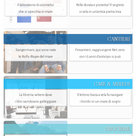
Il laboratorio di cosmetici
Pelle dorata e protetta? Il segreto
che si specchia in mare
si cela in un’antica pietra Inca
CANTIERI
Sangermani, qui sono nate
Fincantieri, raggiungere Net zero
le Rolls-Royce del mare
con 15 anni d'anticipo si può
CASE & ARREDI
La libreria-veliero dove
Il lettino barca a vela fa navigare
i libri sembrano galleggiare
i bimbi in un mare di sogni
CROCIERE