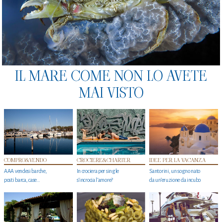
IL MARE COME NON LO AVETE
MAI VISTO
COMPRO&VENDO
CROCIERE&CHARTER
IDEE PER LA VACANZA
AAA vendesi barche,
In crociera per single
Santorini, un sogno nato
posti barca, case…
s'incrocia l’amore?
da un’eruzione da incubo