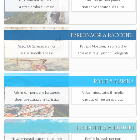
Per chi ama arrampicare
Il Mare della Tranquillità?
a strapiombo sul mare
Non serve andare sulla Luna
PERSONAGGI & RACCONTI
Vasco Da Gama così vince
Patrizia Mosconi, la stilista che
la guerra delle spezie
ama vestire gli yacht più eleganti
PORTI & MARINA
Palermo, il porto che ha saputo
Villasimius, tutto il meglio
diventare attrazione turistica
che può offrire un approdo
PRODOTTI & FORNITORI
Navaltecnosud, datemi un punto
Egaf, la bussola per non