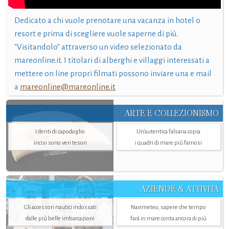
Dedicato a chi vuole prenotare una vacanza in hotel o
resort e prima di scegliere vuole saperne di più.
"Visitandolo" attraverso un video selezionato da
mareonline.it. I titolari di alberghi e villaggi interessati a
mettere on line propri filmati possono inviare una e mail
a
mareonline@mareonline.it
ARTE E COLLEZIONISMO
I denti di capodoglio
Un’autentica falsaria copia
incisi sono veri tesori
i quadri di mare più famosi
AZIENDE & ATTIVITÀ
Gli accessori nautici indossati
Navimeteo, sapere che tempo
dalle più belle imbarcazioni
farà in mare conta ancora di più