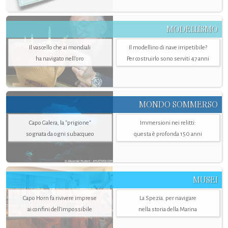
MODELLISMO
Il vascello che ai mondiali
Il modellino di nave irripetibile?
ha navigato nell’oro
Per costruirlo sono serviti 47 anni
MONDO SOMMERSO
Capo Galera, la "prigione"
Immersioni nei relitti:
sognata da ogni subacqueo
questa è profonda 150 anni
MUSEI
Capo Horn fa rivivere imprese
La Spezia. per navigare
ai confini dell’impossibile
nella storia della Marina