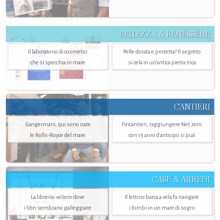
BELLEZZA & BENESSERE
Il laboratorio di cosmetici
Pelle dorata e protetta? Il segreto
che si specchia in mare
si cela in un’antica pietra Inca
CANTIERI
Sangermani, qui sono nate
Fincantieri, raggiungere Net zero
le Rolls-Royce del mare
con 15 anni d'anticipo si può
CASE & ARREDI
La libreria-veliero dove
Il lettino barca a vela fa navigare
i libri sembrano galleggiare
i bimbi in un mare di sogni