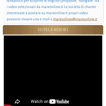
fantastico per scoprire le migliori proposte: "navigare" fra
i video selezionati da mareonline.it. Le società di charter
interessate a postare su mareonline.it propri video
possono inviare una e mail a
mareonline@mareonline.it
HOTEL E RESORT