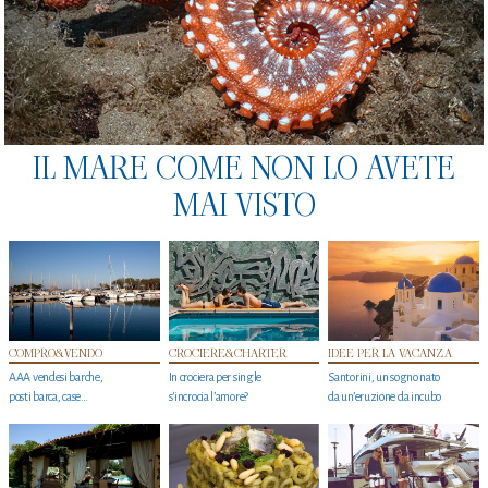
IL MARE COME NON LO AVETE
MAI VISTO
COMPRO&VENDO
CROCIERE&CHARTER
IDEE PER LA VACANZA
AAA vendesi barche,
In crociera per single
Santorini, un sogno nato
posti barca, case…
s'incrocia l’amore?
da un’eruzione da incubo