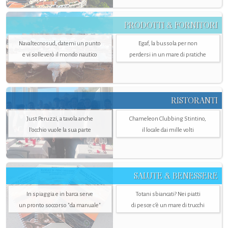
PRODOTTI & FORNITORI
Navaltecnosud, datemi un punto
Egaf, la bussola per non
e vi solleverò il mondo nautico
perdersi in un mare di pratiche
RISTORANTI
Just Peruzzi, a tavola anche
Chameleon Clubbing Stintino,
l’occhio vuole la sua parte
il locale dai mille volti
SALUTE & BENESSERE
In spiaggia e in barca serve
Totani sbiancati? Nei piatti
un pronto soccorso "da manuale"
di pesce c'è un mare di trucchi