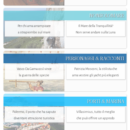
NONSOLOMARE
Per chi ama arrampicare
Il Mare della Tranquillità?
a strapiombo sul mare
Non serve andare sulla Luna
PERSONAGGI & RACCONTI
Vasco Da Gama così vince
Patrizia Mosconi, la stilista che
la guerra delle spezie
ama vestire gli yacht più eleganti
PORTI & MARINA
Palermo, il porto che ha saputo
Villasimius, tutto il meglio
diventare attrazione turistica
che può offrire un approdo