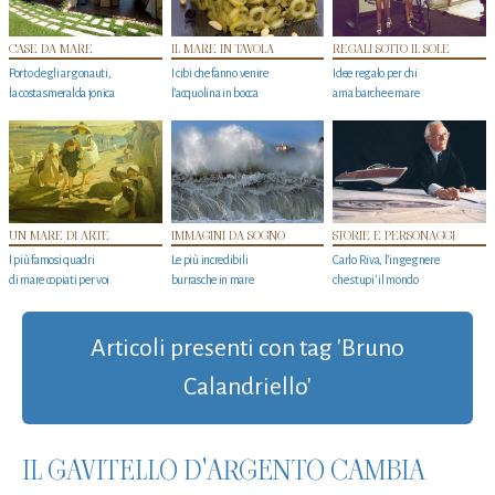
CASE DA MARE
IL MARE IN TAVOLA
REGALI SOTTO IL SOLE
Porto degli argonauti,
I cibi che fanno venire
Idee regalo per chi
la costa smeralda jonica
l’acquolina in bocca
ama barche e mare
UN MARE DI ARTE
IMMAGINI DA SOGNO
STORIE E PERSONAGGI
I più famosi quadri
Le più incredibili
Carlo Riva, l’ingegnere
di mare copiati per voi
burrasche in mare
che stupi' il mondo
Articoli presenti con tag 'Bruno
Calandriello'
IL GAVITELLO D'ARGENTO CAMBIA