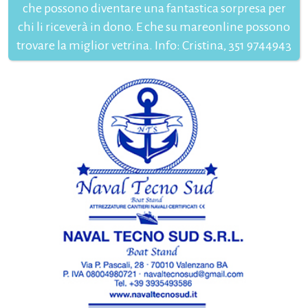
che possono diventare una fantastica sorpresa per
chi li riceverà in dono. E che su mareonline possono
trovare la miglior vetrina. Info: Cristina, 351 9744943