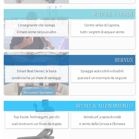
SCUOLE & CORSI
L'insegnante che spiega
Centro velico di Caprera,
il mare come nessun altro
tutti i segreti di acqua e vento
SERVIZI
Smart Boat Owner, la barca
Spiagge accessibili a disabili:
condivisa ha un mare di vantaggi
questa è un esempio da seguire
SPORT & ALLENAMENTO
Top Excite Technogym, per chi
Windsurf, a caccia di onde
vuol costruirsi un fisico da regata
e vento dalla Corsica a Okinawa