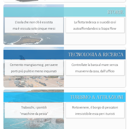
STORIE
L’isola che non c'è è esistita
La flotta tedesca si suicidò così
ma è vissuta solo cinque mesi
autoaffondandosi a Scapa Flow
TECNOLOGIA & RICERCA
Cemento mangiasmog, per avere
Controllate la barca al mare senza
porti più puliti e meno inquinati
muovervi da casa, dall’ufficio
TURISMO & ATTRAZIONI
Trabocchi, i pontili
Portovenere, il borgo di pescatori
"macchine da pesca"
irresistibile esca per i turisti