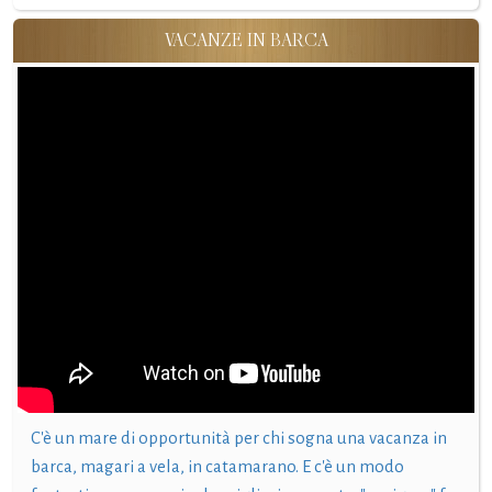
VACANZE IN BARCA
C'è un mare di opportunità per chi sogna una vacanza in
barca, magari a vela, in catamarano. E c'è un modo