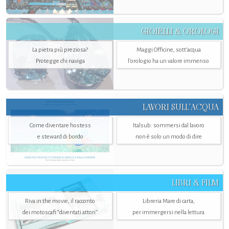
GIOIELLI & OROLOGI
La pietra più preziosa?
Maggi Officine, sott’acqua
Protegge chi naviga
l'orologio ha un valore immenso
LAVORI SULL’ACQUA
Come diventare hostess
Italsub: sommersi dal lavoro
e steward di bordo
non è solo un modo di dire
LIBRI & FILM
Riva in the movie, il racconto
Libreria Mare di carta,
dei motoscafi “diventati attori”
per immergersi nella lettura