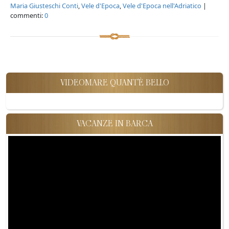
Maria Giusteschi Conti
,
Vele d'Epoca
,
Vele d'Epoca nell'Adriatico
|
commenti:
0
VIDEOMARE QUANT'È BELLO
VACANZE IN BARCA