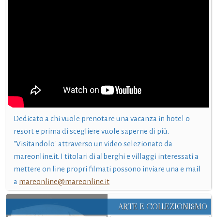
Dedicato a chi vuole prenotare una vacanza in hotel o
resort e prima di scegliere vuole saperne di più.
"Visitandolo" attraverso un video selezionato da
mareonline.it. I titolari di alberghi e villaggi interessati a
mettere on line propri filmati possono inviare una e mail
a
mareonline@mareonline.it
ARTE E COLLEZIONISMO