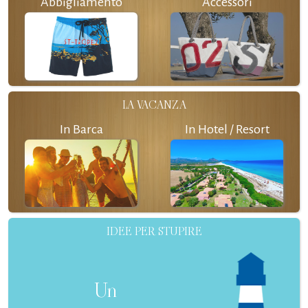
Abbigliamento
Accessori
LA VACANZA
In Barca
In Hotel / Resort
IDEE PER STUPIRE
Un