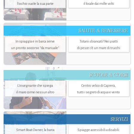
l’occhio vuole la sua parte
il locale dai mille volti
SALUTE & BENESSERE
In spiaggia e in barca serve
Totani sbiancati? Nei piatti
un pronto soccorso "da manuale"
di pesce c'è un mare di trucchi
SCUOLE & CORSI
L'insegnante che spiega
Centro velico di Caprera,
il mare come nessun altro
tutti i segreti di acqua e vento
SERVIZI
Smart Boat Owner, la barca
Spiagge accessibili a disabili: