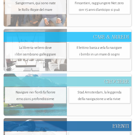
Sangermani, qui sono nate
Fincantieri, raggiungere Net zero
le Rolls-Royce del mare
con 15 anni d'anticipo si può
CASE & ARREDI
La libreria-veliero dove
Il lettino barca a vela fa navigare
i libri sembrano galleggiare
i bimbi in un mare di sogni
CROCIERE
Navigare nei fiordi fa fiorire
Stad Amsterdam, la leggenda
emozioni profondissime
della navigazione a vela rivive
EVENTI