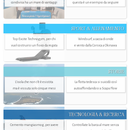
condivisa ha un mare di vantaggi
questa è un esempio da seguire
SPORT & ALLENAMENTO
Top Excite Technogym, per chi
Windsurf, a caccia di onde
vuol costruirsi un fisico da regata
e vento dalla Corsica a Okinawa
STORIE
L’isola che non c'è è esistita
La flotta tedesca si suicidò così
ma è vissuta solo cinque mesi
autoaffondandosi a Scapa Flow
TECNOLOGIA & RICERCA
Cemento mangiasmog, per avere
Controllate la barca al mare senza