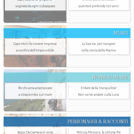
sognata da ogni subacqueo
questa è profonda 150 anni
MUSEI
Capo Horn fa rivivere imprese
La Spezia. per navigare
ai confini dell’impossibile
nella storia della Marina
NONSOLOMARE
Per chi ama arrampicare
Il Mare della Tranquillità?
a strapiombo sul mare
Non serve andare sulla Luna
PERSONAGGI & RACCONTI
Vasco Da Gama così vince
Patrizia Mosconi, la stilista che