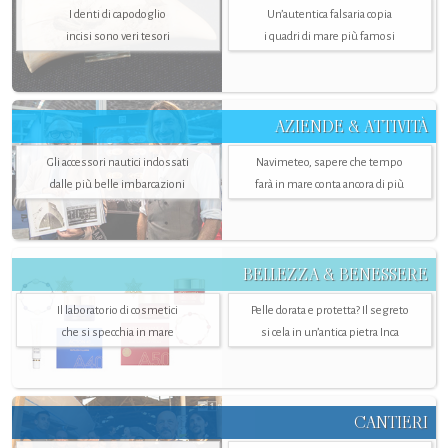
I denti di capodoglio
Un’autentica falsaria copia
incisi sono veri tesori
i quadri di mare più famosi
AZIENDE & ATTIVITÀ
Gli accessori nautici indossati
Navimeteo, sapere che tempo
dalle più belle imbarcazioni
farà in mare conta ancora di più
BELLEZZA & BENESSERE
Il laboratorio di cosmetici
Pelle dorata e protetta? Il segreto
che si specchia in mare
si cela in un’antica pietra Inca
CANTIERI