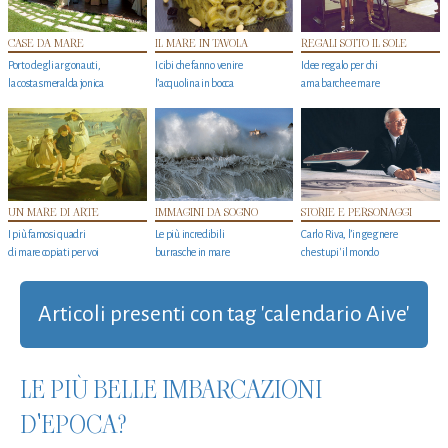
CASE DA MARE
IL MARE IN TAVOLA
REGALI SOTTO IL SOLE
Porto degli argonauti,
I cibi che fanno venire
Idee regalo per chi
la costa smeralda jonica
l’acquolina in bocca
ama barche e mare
UN MARE DI ARTE
IMMAGINI DA SOGNO
STORIE E PERSONAGGI
I più famosi quadri
Le più incredibili
Carlo Riva, l’ingegnere
di mare copiati per voi
burrasche in mare
che stupi' il mondo
Articoli presenti con tag 'calendario Aive'
LE PIÙ BELLE IMBARCAZIONI
D'EPOCA?