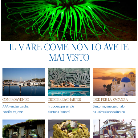
IL MARE COME NON LO AVETE
MAI VISTO
COMPRO&VENDO
CROCIERE&CHARTER
IDEE PER LA VACANZA
AAA vendesi barche,
In crociera per single
Santorini, un sogno nato
posti barca, case…
s'incrocia l’amore?
da un’eruzione da incubo