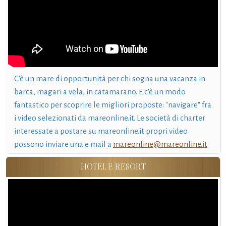
C'è un mare di opportunità per chi sogna una vacanza in
barca, magari a vela, in catamarano. E c'è un modo
fantastico per scoprire le migliori proposte: "navigare" fra
i video selezionati da mareonline.it. Le società di charter
interessate a postare su mareonline.it propri video
possono inviare una e mail a
mareonline@mareonline.it
HOTEL E RESORT