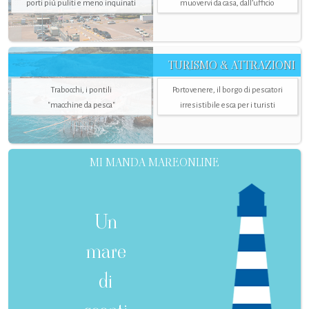
porti più puliti e meno inquinati
muovervi da casa, dall’ufficio
TURISMO & ATTRAZIONI
Trabocchi, i pontili
Portovenere, il borgo di pescatori
"macchine da pesca"
irresistibile esca per i turisti
MI MANDA MAREONLINE
Un
mare
di