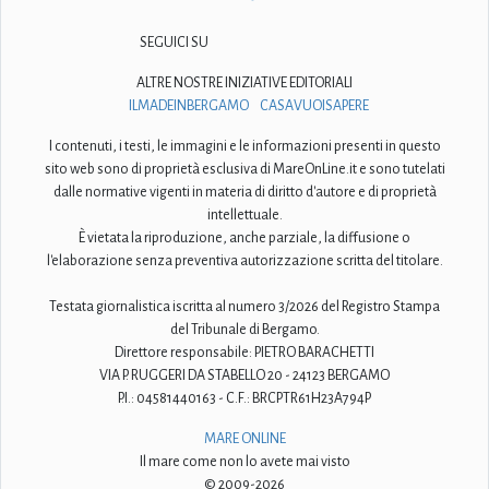
SEGUICI SU
ALTRE NOSTRE INIZIATIVE EDITORIALI
ILMADEINBERGAMO
CASAVUOISAPERE
I contenuti, i testi, le immagini e le informazioni presenti in questo
sito web sono di proprietà esclusiva di MareOnLine.it e sono tutelati
dalle normative vigenti in materia di diritto d'autore e di proprietà
intellettuale.
È vietata la riproduzione, anche parziale, la diffusione o
l'elaborazione senza preventiva autorizzazione scritta del titolare.
Testata giornalistica iscritta al numero 3/2026 del Registro Stampa
del Tribunale di Bergamo.
Direttore responsabile: PIETRO BARACHETTI
VIA P. RUGGERI DA STABELLO 20 - 24123 BERGAMO
P.I.: 04581440163 - C.F.: BRCPTR61H23A794P
MARE ONLINE
Il mare come non lo avete mai visto
© 2009-2026