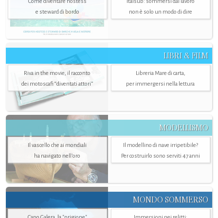
Come diventare hostess
Italsub: sommersi dal lavoro
e steward di bordo
non è solo un modo di dire
LIBRI & FILM
Riva in the movie, il racconto
Libreria Mare di carta,
dei motoscafi “diventati attori”
per immergersi nella lettura
MODELLISMO
Il vascello che ai mondiali
Il modellino di nave irripetibile?
ha navigato nell’oro
Per costruirlo sono serviti 47 anni
MONDO SOMMERSO
Capo Galera, la "prigione"
Immersioni nei relitti: