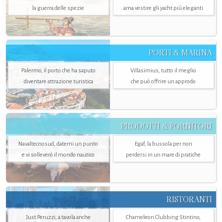
la guerra delle spezie
ama vestire gli yacht più eleganti
PORTI & MARINA
Palermo, il porto che ha saputo
Villasimius, tutto il meglio
diventare attrazione turistica
che può offrire un approdo
PRODOTTI & FORNITORI
Navaltecnosud, datemi un punto
Egaf, la bussola per non
e vi solleverò il mondo nautico
perdersi in un mare di pratiche
RISTORANTI
Just Peruzzi, a tavola anche
Chameleon Clubbing Stintino,