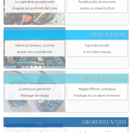
Le sagre dove gustare tutto
Fondali puliti, la missione
il sapore più profondo del mare
contro un mare di rifiuti
FIERE & SALONI
Salone di Canness, il primo
Il giro del mondo
amore non si scorda mai
in 40 Saloni nautici
GIOIELLI & OROLOGI
La pietra più preziosa?
Maggi Officine, sott’acqua
Protegge chi naviga
l'orologio ha un valore immenso
LAVORI SULL’ACQUA