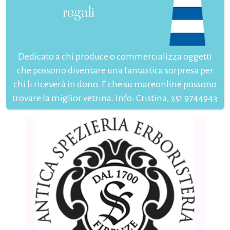
regali
Dedicato a chi produce o commercializza oggetti
che possono diventare una fantastica sorpresa per
chi li riceverà in dono. E che su mareonline possono
trovare la miglior vetrina. Info: Cristina, 351 9744943