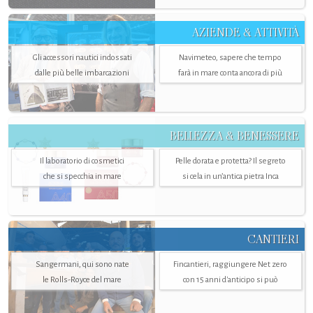
AZIENDE & ATTIVITÀ
Gli accessori nautici indossati
Navimeteo, sapere che tempo
dalle più belle imbarcazioni
farà in mare conta ancora di più
BELLEZZA & BENESSERE
Il laboratorio di cosmetici
Pelle dorata e protetta? Il segreto
che si specchia in mare
si cela in un’antica pietra Inca
CANTIERI
Sangermani, qui sono nate
Fincantieri, raggiungere Net zero
le Rolls-Royce del mare
con 15 anni d'anticipo si può