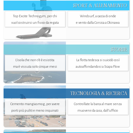
SPORT & ALLENAMENTO
Top Excite Technogym, per chi
Windsurf, a caccia di onde
vuol costruirsi un fisico da regata
e vento dalla Corsica a Okinawa
STORIE
L’isola che non c'è è esistita
La flotta tedesca si suicidò così
ma è vissuta solo cinque mesi
autoaffondandosi a Scapa Flow
TECNOLOGIA & RICERCA
Cemento mangiasmog, per avere
Controllate la barca al mare senza
porti più puliti e meno inquinati
muovervi da casa, dall’ufficio