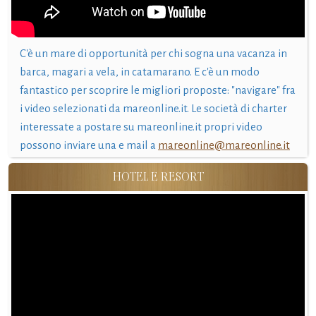
C'è un mare di opportunità per chi sogna una vacanza in
barca, magari a vela, in catamarano. E c'è un modo
fantastico per scoprire le migliori proposte: "navigare" fra
i video selezionati da mareonline.it. Le società di charter
interessate a postare su mareonline.it propri video
possono inviare una e mail a
mareonline@mareonline.it
HOTEL E RESORT