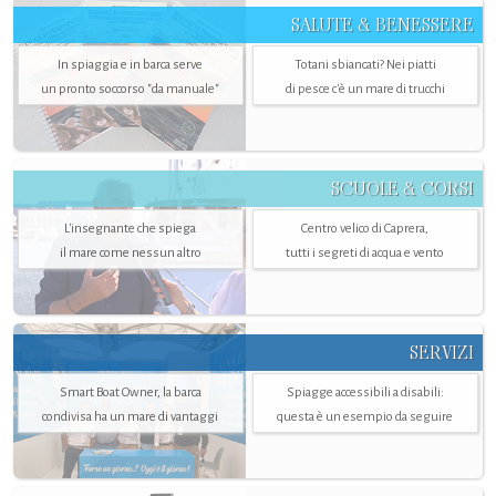
SALUTE & BENESSERE
In spiaggia e in barca serve
Totani sbiancati? Nei piatti
un pronto soccorso "da manuale"
di pesce c'è un mare di trucchi
SCUOLE & CORSI
L'insegnante che spiega
Centro velico di Caprera,
il mare come nessun altro
tutti i segreti di acqua e vento
SERVIZI
Smart Boat Owner, la barca
Spiagge accessibili a disabili:
condivisa ha un mare di vantaggi
questa è un esempio da seguire