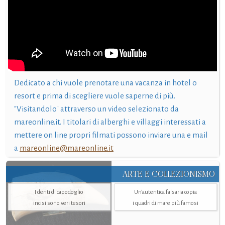
Dedicato a chi vuole prenotare una vacanza in hotel o
resort e prima di scegliere vuole saperne di più.
"Visitandolo" attraverso un video selezionato da
mareonline.it. I titolari di alberghi e villaggi interessati a
mettere on line propri filmati possono inviare una e mail
a
mareonline@mareonline.it
ARTE E COLLEZIONISMO
I denti di capodoglio
Un’autentica falsaria copia
incisi sono veri tesori
i quadri di mare più famosi