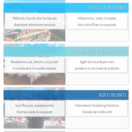
PORTI & MARINA
Palermo, il porto che ha saputo
Villasimius, tutto il meglio
diventare attrazione turistica
che può offrire un approdo
PRODOTTI & FORNITORI
Navaltecnosud, datemi un punto
Egaf, la bussola per non
e vi solleverò il mondo nautico
perdersi in un mare di pratiche
RISTORANTI
Just Peruzzi, a tavola anche
Chameleon Clubbing Stintino,
l’occhio vuole la sua parte
il locale dai mille volti