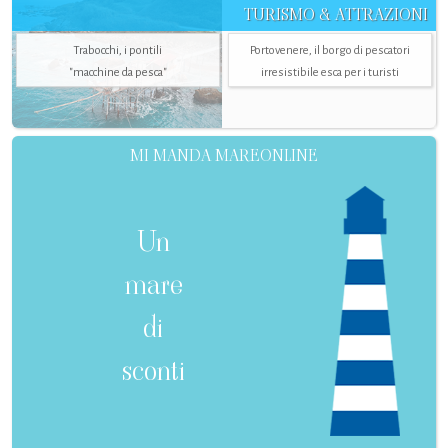
TURISMO & ATTRAZIONI
Trabocchi, i pontili
Portovenere, il borgo di pescatori
"macchine da pesca"
irresistibile esca per i turisti
MI MANDA MAREONLINE
Un
mare
di
sconti