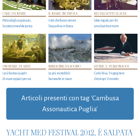
CASE DA MARE
IL MARE IN TAVOLA
REGALI SOTTO IL SOLE
Porto degli argonauti,
I cibi che fanno venire
Idee regalo per chi
la costa smeralda jonica
l’acquolina in bocca
ama barche e mare
UN MARE DI ARTE
IMMAGINI DA SOGNO
STORIE E PERSONAGGI
I più famosi quadri
Le più incredibili
Carlo Riva, l’ingegnere
di mare copiati per voi
burrasche in mare
che stupi' il mondo
Articoli presenti con tag 'Cambusa
Assonautica Puglia'
YACHT MED FESTIVAL 2012, È SALPATA