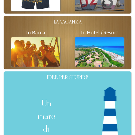
LA VACANZA
In Barca
In Hotel / Resort
IDEE PER STUPIRE
Un
mare
di