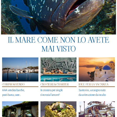
IL MARE COME NON LO AVETE
MAI VISTO
COMPRO&VENDO
CROCIERE&CHARTER
IDEE PER LA VACANZA
AAA vendesi barche,
In crociera per single
Santorini, un sogno nato
posti barca, case…
s'incrocia l’amore?
da un’eruzione da incubo