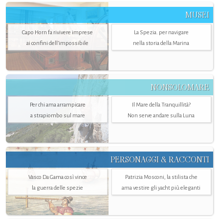
MUSEI
Capo Horn fa rivivere imprese
La Spezia. per navigare
ai confini dell’impossibile
nella storia della Marina
NONSOLOMARE
Per chi ama arrampicare
Il Mare della Tranquillità?
a strapiombo sul mare
Non serve andare sulla Luna
PERSONAGGI & RACCONTI
Vasco Da Gama così vince
Patrizia Mosconi, la stilista che
la guerra delle spezie
ama vestire gli yacht più eleganti