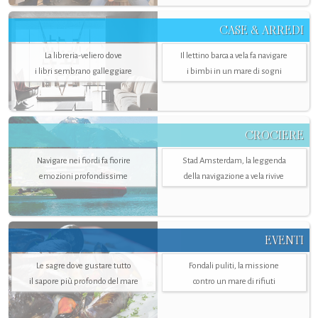
CASE & ARREDI
La libreria-veliero dove
Il lettino barca a vela fa navigare
i libri sembrano galleggiare
i bimbi in un mare di sogni
CROCIERE
Navigare nei fiordi fa fiorire
Stad Amsterdam, la leggenda
emozioni profondissime
della navigazione a vela rivive
EVENTI
Le sagre dove gustare tutto
Fondali puliti, la missione
il sapore più profondo del mare
contro un mare di rifiuti