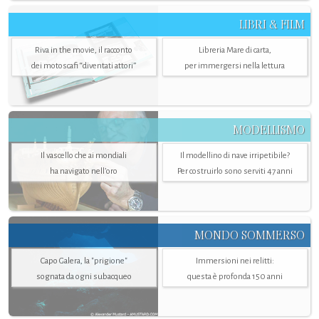
LIBRI & FILM
Riva in the movie, il racconto
Libreria Mare di carta,
dei motoscafi “diventati attori”
per immergersi nella lettura
MODELLISMO
Il vascello che ai mondiali
Il modellino di nave irripetibile?
ha navigato nell’oro
Per costruirlo sono serviti 47 anni
MONDO SOMMERSO
Capo Galera, la "prigione"
Immersioni nei relitti:
sognata da ogni subacqueo
questa è profonda 150 anni