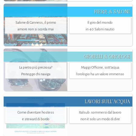
FIERE & SALONI
Salone di Canness, il primo
Il giro del mondo
amore non si scorda mai
in 40 Saloni nautici
GIOIELLI & OROLOGI
La pietra più preziosa?
Maggi Officine, sott’acqua
Protegge chi naviga
l'orologio ha un valore immenso
LAVORI SULL’ACQUA
Come diventare hostess
Italsub: sommersi dal lavoro
e steward di bordo
non è solo un modo di dire