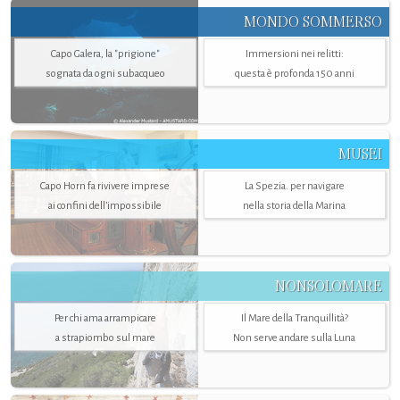
MONDO SOMMERSO
Capo Galera, la "prigione"
Immersioni nei relitti:
sognata da ogni subacqueo
questa è profonda 150 anni
MUSEI
Capo Horn fa rivivere imprese
La Spezia. per navigare
ai confini dell’impossibile
nella storia della Marina
NONSOLOMARE
Per chi ama arrampicare
Il Mare della Tranquillità?
a strapiombo sul mare
Non serve andare sulla Luna