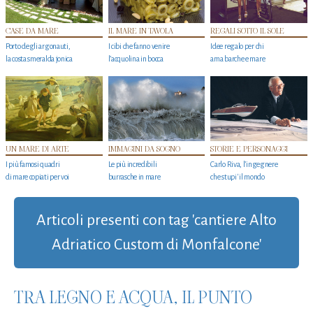
CASE DA MARE
IL MARE IN TAVOLA
REGALI SOTTO IL SOLE
Porto degli argonauti,
I cibi che fanno venire
Idee regalo per chi
la costa smeralda jonica
l’acquolina in bocca
ama barche e mare
UN MARE DI ARTE
IMMAGINI DA SOGNO
STORIE E PERSONAGGI
I più famosi quadri
Le più incredibili
Carlo Riva, l’ingegnere
di mare copiati per voi
burrasche in mare
che stupi' il mondo
Articoli presenti con tag 'cantiere Alto
Adriatico Custom di Monfalcone'
TRA LEGNO E ACQUA, IL PUNTO