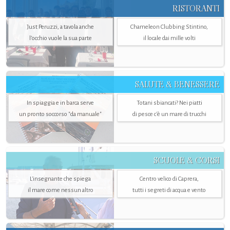
RISTORANTI
Just Peruzzi, a tavola anche
Chameleon Clubbing Stintino,
l’occhio vuole la sua parte
il locale dai mille volti
SALUTE & BENESSERE
In spiaggia e in barca serve
Totani sbiancati? Nei piatti
un pronto soccorso "da manuale"
di pesce c'è un mare di trucchi
SCUOLE & CORSI
L'insegnante che spiega
Centro velico di Caprera,
il mare come nessun altro
tutti i segreti di acqua e vento