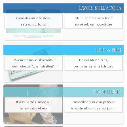
LAVORI SULL’ACQUA
Come diventare hostess
Italsub: sommersi dal lavoro
e steward di bordo
non è solo un modo di dire
LIBRI & FILM
Riva in the movie, il racconto
Libreria Mare di carta,
dei motoscafi “diventati attori”
per immergersi nella lettura
MODELLISMO
Il vascello che ai mondiali
Il modellino di nave irripetibile?
ha navigato nell’oro
Per costruirlo sono serviti 47 anni