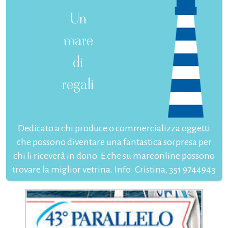
Un
mare
di
regali
Dedicato a chi produce o commercializza oggetti
che possono diventare una fantastica sorpresa per
chi li riceverà in dono. E che su mareonline possono
trovare la miglior vetrina. Info: Cristina, 351 9744943