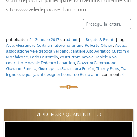
scafi d'epoca a partecipare iscrivendosi on-line sul
sito www.veledepocaverbano.com...
Prosegui la lettura
pubblicato il
24 Gennaio 2017
da
admin
| in
Regate & Eventi
| tag:
Aive
,
Alessandro Corti
,
armatore fiorentino Roberto Olivieri
,
Asdec
,
associazione Vele d’epoca Verbano
,
cantiere Alto Adriatico Custom di
Monfalcone
,
Carlo Bertorello
,
costruttore navale Daniele Riva
,
costruttore navale Federico Lenardon
,
Giovanni Cammarano
,
Giovanni Panella
,
Giuseppe La Scala
,
Luca Ferròn
,
Thierry Pons
,
Tra
legno e acqua
,
yacht designer Leonardo Bortolami
| commenti:
0
VIDEOMARE QUANT'È BELLO