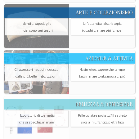
ARTE E COLLEZIONISMO
I denti di capodoglio
Un’autentica falsaria copia
incisi sono veri tesori
i quadri di mare più famosi
AZIENDE & ATTIVITÀ
Gli accessori nautici indossati
Navimeteo, sapere che tempo
dalle più belle imbarcazioni
farà in mare conta ancora di più
BELLEZZA & BENESSERE
Il laboratorio di cosmetici
Pelle dorata e protetta? Il segreto
che si specchia in mare
si cela in un’antica pietra Inca