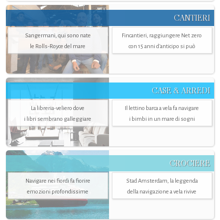
CANTIERI
Sangermani, qui sono nate
Fincantieri, raggiungere Net zero
le Rolls-Royce del mare
con 15 anni d'anticipo si può
CASE & ARREDI
La libreria-veliero dove
Il lettino barca a vela fa navigare
i libri sembrano galleggiare
i bimbi in un mare di sogni
CROCIERE
Navigare nei fiordi fa fiorire
Stad Amsterdam, la leggenda
emozioni profondissime
della navigazione a vela rivive