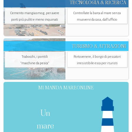
TECNOLOGIA & RICERCA
Cemento mangiasmog, per avere
Controllate la barca al mare senza
porti più puliti e meno inquinati
muovervi da casa, dall’ufficio
TURISMO & ATTRAZIONI
Trabocchi, i pontili
Portovenere, il borgo di pescatori
"macchine da pesca"
irresistibile esca per i turisti
MI MANDA MAREONLINE
Un
mare