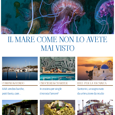
IL MARE COME NON LO AVETE
MAI VISTO
COMPRO&VENDO
CROCIERE&CHARTER
IDEE PER LA VACANZA
AAA vendesi barche,
In crociera per single
Santorini, un sogno nato
posti barca, case…
s'incrocia l’amore?
da un’eruzione da incubo