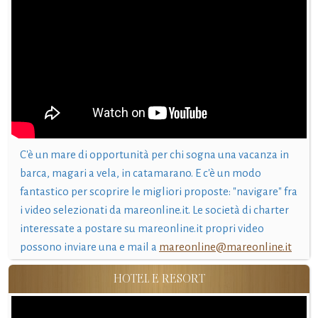
C'è un mare di opportunità per chi sogna una vacanza in
barca, magari a vela, in catamarano. E c'è un modo
fantastico per scoprire le migliori proposte: "navigare" fra
i video selezionati da mareonline.it. Le società di charter
interessate a postare su mareonline.it propri video
possono inviare una e mail a
mareonline@mareonline.it
HOTEL E RESORT