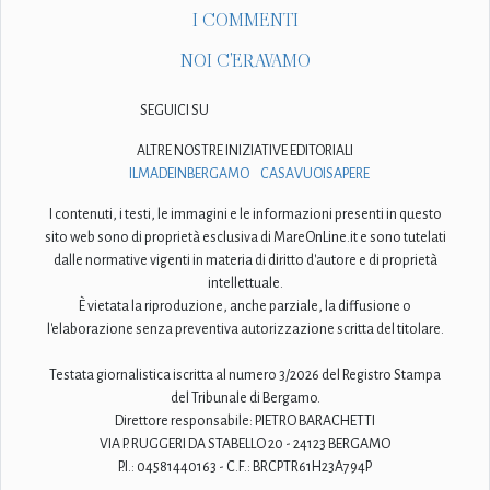
I COMMENTI
NOI C'ERAVAMO
SEGUICI SU
ALTRE NOSTRE INIZIATIVE EDITORIALI
ILMADEINBERGAMO
CASAVUOISAPERE
I contenuti, i testi, le immagini e le informazioni presenti in questo
sito web sono di proprietà esclusiva di MareOnLine.it e sono tutelati
dalle normative vigenti in materia di diritto d'autore e di proprietà
intellettuale.
È vietata la riproduzione, anche parziale, la diffusione o
l'elaborazione senza preventiva autorizzazione scritta del titolare.
Testata giornalistica iscritta al numero 3/2026 del Registro Stampa
del Tribunale di Bergamo.
Direttore responsabile: PIETRO BARACHETTI
VIA P. RUGGERI DA STABELLO 20 - 24123 BERGAMO
P.I.: 04581440163 - C.F.: BRCPTR61H23A794P