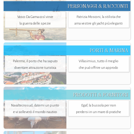
PERSONAGGI & RACCONTI
Vasco Da Gama così vince
Patrizia Mosconi, la stilista che
la guerra delle spezie
ama vestire gli yacht più eleganti
PORTI & MARINA
Palermo, il porto che ha saputo
Villasimius, tutto il meglio
diventare attrazione turistica
che può offrire un approdo
PRODOTTI & FORNITORI
Navaltecnosud, datemi un punto
Egaf, la bussola per non
e vi solleverò il mondo nautico
perdersi in un mare di pratiche