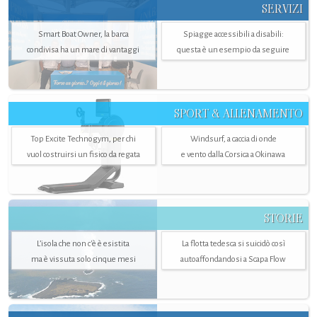
SERVIZI
Smart Boat Owner, la barca
Spiagge accessibili a disabili:
condivisa ha un mare di vantaggi
questa è un esempio da seguire
SPORT & ALLENAMENTO
Top Excite Technogym, per chi
Windsurf, a caccia di onde
vuol costruirsi un fisico da regata
e vento dalla Corsica a Okinawa
STORIE
L’isola che non c'è è esistita
La flotta tedesca si suicidò così
ma è vissuta solo cinque mesi
autoaffondandosi a Scapa Flow