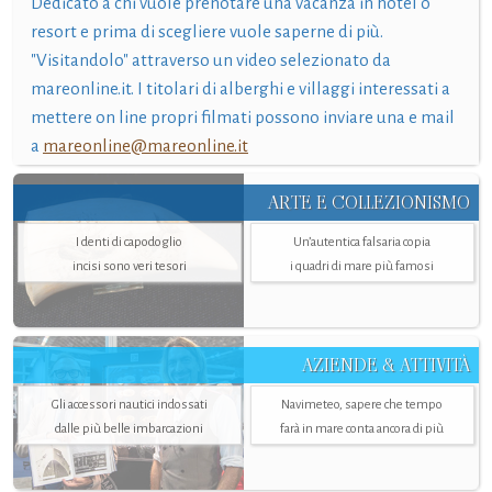
Dedicato a chi vuole prenotare una vacanza in hotel o
resort e prima di scegliere vuole saperne di più.
"Visitandolo" attraverso un video selezionato da
mareonline.it. I titolari di alberghi e villaggi interessati a
mettere on line propri filmati possono inviare una e mail
a
mareonline@mareonline.it
ARTE E COLLEZIONISMO
I denti di capodoglio
Un’autentica falsaria copia
incisi sono veri tesori
i quadri di mare più famosi
AZIENDE & ATTIVITÀ
Gli accessori nautici indossati
Navimeteo, sapere che tempo
dalle più belle imbarcazioni
farà in mare conta ancora di più