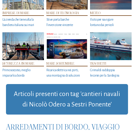
IMPRESE DI MARE
MARE DI TECNOLOGIA
METEO
L'azienda che tiene alta la
Stive porta barche
Il sito per navigare
bandiera italiana sui mari
l'invenzione vincente
lontano dai pericoli
SICUREZZA IN MARE
MARE SOSTENIBILE
TRAGHETTI
Primo soccorso, meglio
Ricarica elettrica nei porti,
Grimaldi raddoppia
impararlo a bordo
una montagna di soluzioni
le corse per la Sardegna
Articoli presenti con tag 'cantieri navali
di Nicolò Odero a Sestri Ponente'
ARREDAMENTI DI BORDO, VIAGGIO