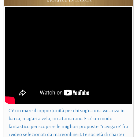
C'è un mare di opportunità per chi sogna una vacanza in
barca, magari a vela, in catamarano. E c'è un modo
fantastico per scoprire le migliori proposte: "navigare" fra
i video selezionati da mareonline.it. Le società di charter