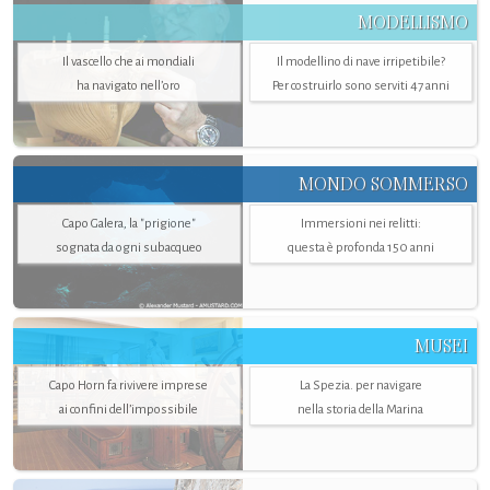
MODELLISMO
Il vascello che ai mondiali
Il modellino di nave irripetibile?
ha navigato nell’oro
Per costruirlo sono serviti 47 anni
MONDO SOMMERSO
Capo Galera, la "prigione"
Immersioni nei relitti:
sognata da ogni subacqueo
questa è profonda 150 anni
MUSEI
Capo Horn fa rivivere imprese
La Spezia. per navigare
ai confini dell’impossibile
nella storia della Marina