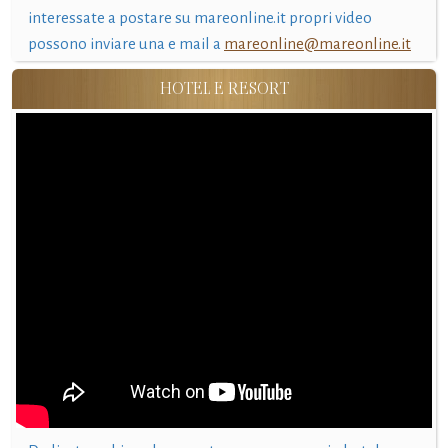
interessate a postare su mareonline.it propri video
possono inviare una e mail a
mareonline@mareonline.it
HOTEL E RESORT