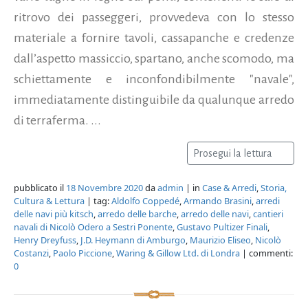
ritrovo dei passeggeri, provvedeva con lo stesso
materiale a fornire tavoli, cassapanche e credenze
dall’aspetto massiccio, spartano, anche scomodo, ma
schiettamente e inconfondibilmente "navale",
immediatamente distinguibile da qualunque arredo
di terraferma. ...
Prosegui la lettura
pubblicato il
18 Novembre 2020
da
admin
| in
Case & Arredi
,
Storia,
Cultura & Lettura
| tag:
Aldolfo Coppedé
,
Armando Brasini
,
arredi
delle navi più kitsch
,
arredo delle barche
,
arredo delle navi
,
cantieri
navali di Nicolò Odero a Sestri Ponente
,
Gustavo Pultizer Finali
,
Henry Dreyfuss
,
J.D. Heymann di Amburgo
,
Maurizio Eliseo
,
Nicolò
Costanzi
,
Paolo Piccione
,
Waring & Gillow Ltd. di Londra
| commenti:
0