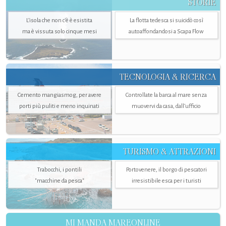
STORIE
L’isola che non c'è è esistita
La flotta tedesca si suicidò così
ma è vissuta solo cinque mesi
autoaffondandosi a Scapa Flow
TECNOLOGIA & RICERCA
Cemento mangiasmog, per avere
Controllate la barca al mare senza
porti più puliti e meno inquinati
muovervi da casa, dall’ufficio
TURISMO & ATTRAZIONI
Trabocchi, i pontili
Portovenere, il borgo di pescatori
"macchine da pesca"
irresistibile esca per i turisti
MI MANDA MAREONLINE