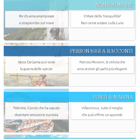
NONSOLOMARE
Per chi ama arrampicare
Il Mare della Tranquillità?
a strapiombo sul mare
Non serve andare sulla Luna
PERSONAGGI & RACCONTI
Vasco Da Gama così vince
Patrizia Mosconi, la stilista che
la guerra delle spezie
ama vestire gli yacht più eleganti
PORTI & MARINA
Palermo, il porto che ha saputo
Villasimius, tutto il meglio
diventare attrazione turistica
che può offrire un approdo