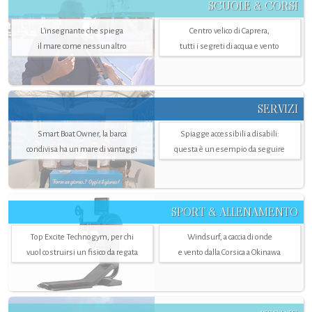
SCUOLE & CORSI
L'insegnante che spiega
Centro velico di Caprera,
il mare come nessun altro
tutti i segreti di acqua e vento
SERVIZI
Smart Boat Owner, la barca
Spiagge accessibili a disabili:
condivisa ha un mare di vantaggi
questa è un esempio da seguire
SPORT & ALLENAMENTO
Top Excite Technogym, per chi
Windsurf, a caccia di onde
vuol costruirsi un fisico da regata
e vento dalla Corsica a Okinawa