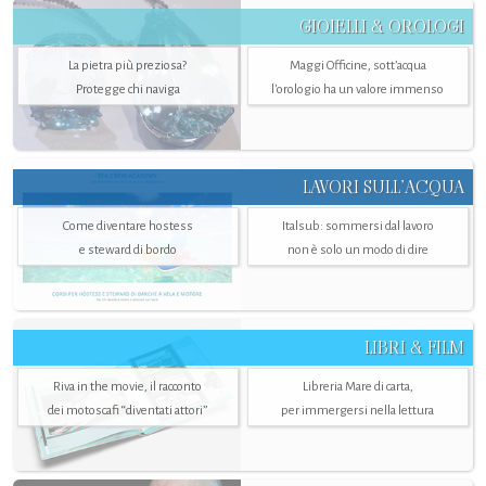
GIOIELLI & OROLOGI
La pietra più preziosa?
Maggi Officine, sott’acqua
Protegge chi naviga
l'orologio ha un valore immenso
LAVORI SULL’ACQUA
Come diventare hostess
Italsub: sommersi dal lavoro
e steward di bordo
non è solo un modo di dire
LIBRI & FILM
Riva in the movie, il racconto
Libreria Mare di carta,
dei motoscafi “diventati attori”
per immergersi nella lettura