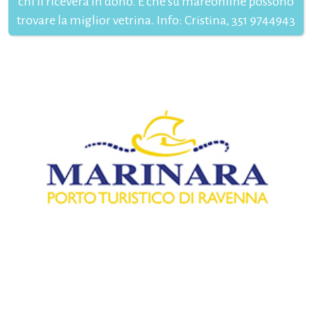
chi li riceverà in dono. E che su mareonline possono
trovare la miglior vetrina. Info: Cristina, 351 9744943