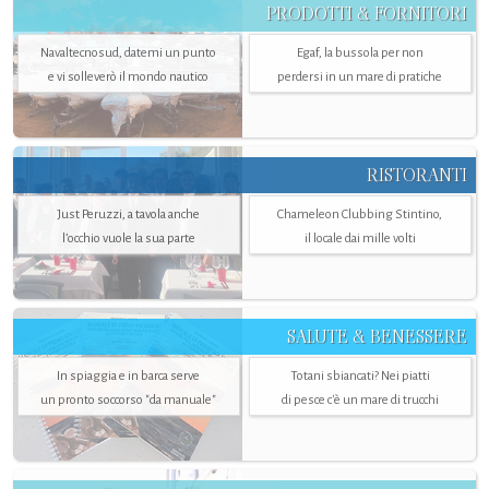
PRODOTTI & FORNITORI
Navaltecnosud, datemi un punto
Egaf, la bussola per non
e vi solleverò il mondo nautico
perdersi in un mare di pratiche
RISTORANTI
Just Peruzzi, a tavola anche
Chameleon Clubbing Stintino,
l’occhio vuole la sua parte
il locale dai mille volti
SALUTE & BENESSERE
In spiaggia e in barca serve
Totani sbiancati? Nei piatti
un pronto soccorso "da manuale"
di pesce c'è un mare di trucchi