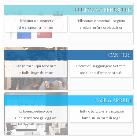
BELLEZZA & BENESSERE
Il laboratorio di cosmetici
Pelle dorata e protetta? Il segreto
che si specchia in mare
si cela in un’antica pietra Inca
CANTIERI
Sangermani, qui sono nate
Fincantieri, raggiungere Net zero
le Rolls-Royce del mare
con 15 anni d'anticipo si può
CASE & ARREDI
La libreria-veliero dove
Il lettino barca a vela fa navigare
i libri sembrano galleggiare
i bimbi in un mare di sogni