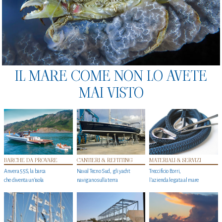
IL MARE COME NON LO AVETE
MAI VISTO
BARCHE DA PROVARE
CANTIERI & REFITTING
MATERIALI & SERVIZI
Anvera 55S, la barca
Naval Tecno Sud, gli yacht
Treccificio Borri,
che diventa un'isola
navigano sulla terra
l'azienda legata al mare