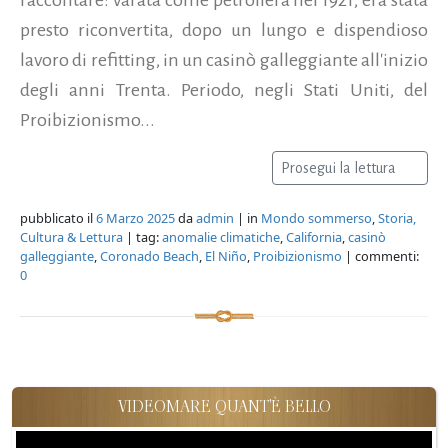
presto riconvertita, dopo un lungo e dispendioso
lavoro di refitting, in un casinò galleggiante all'inizio
degli anni Trenta. Periodo, negli Stati Uniti, del
Proibizionismo...
Prosegui la lettura
pubblicato il
6 Marzo 2025
da
admin
| in
Mondo sommerso
,
Storia,
Cultura & Lettura
| tag:
anomalie climatiche
,
California
,
casinò
galleggiante
,
Coronado Beach
,
El Niño
,
Proibizionismo
| commenti:
0
VIDEOMARE QUANT'È BELLO