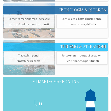
TECNOLOGIA & RICERCA
Cemento mangiasmog, per avere
Controllate la barca al mare senza
porti più puliti e meno inquinati
muovervi da casa, dall’ufficio
TURISMO & ATTRAZIONI
Trabocchi, i pontili
Portovenere, il borgo di pescatori
"macchine da pesca"
irresistibile esca per i turisti
MI MANDA MAREONLINE
Un