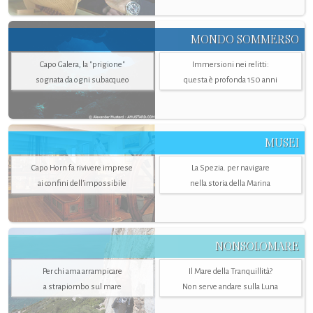
MONDO SOMMERSO
Capo Galera, la "prigione"
Immersioni nei relitti:
sognata da ogni subacqueo
questa è profonda 150 anni
MUSEI
Capo Horn fa rivivere imprese
La Spezia. per navigare
ai confini dell’impossibile
nella storia della Marina
NONSOLOMARE
Per chi ama arrampicare
Il Mare della Tranquillità?
a strapiombo sul mare
Non serve andare sulla Luna