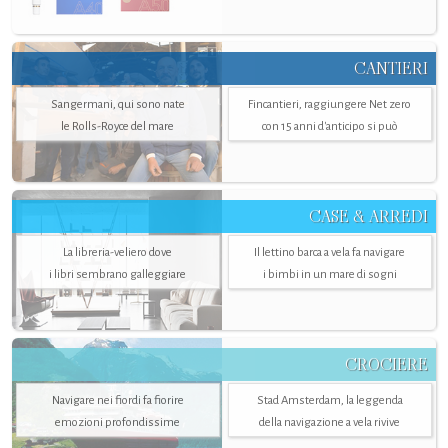
CANTIERI
Sangermani, qui sono nate
Fincantieri, raggiungere Net zero
le Rolls-Royce del mare
con 15 anni d'anticipo si può
CASE & ARREDI
La libreria-veliero dove
Il lettino barca a vela fa navigare
i libri sembrano galleggiare
i bimbi in un mare di sogni
CROCIERE
Navigare nei fiordi fa fiorire
Stad Amsterdam, la leggenda
emozioni profondissime
della navigazione a vela rivive