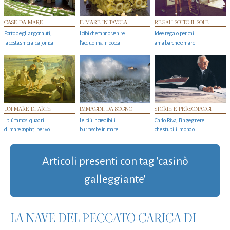
CASE DA MARE
IL MARE IN TAVOLA
REGALI SOTTO IL SOLE
Porto degli argonauti,
I cibi che fanno venire
Idee regalo per chi
la costa smeralda jonica
l’acquolina in bocca
ama barche e mare
UN MARE DI ARTE
IMMAGINI DA SOGNO
STORIE E PERSONAGGI
I più famosi quadri
Le più incredibili
Carlo Riva, l’ingegnere
di mare copiati per voi
burrasche in mare
che stupi' il mondo
Articoli presenti con tag 'casinò
galleggiante'
LA NAVE DEL PECCATO CARICA DI