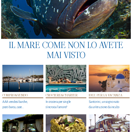
IL MARE COME NON LO AVETE
MAI VISTO
COMPRO&VENDO
CROCIERE&CHARTER
IDEE PER LA VACANZA
AAA vendesi barche,
In crociera per single
Santorini, un sogno nato
posti barca, case…
s'incrocia l’amore?
da un’eruzione da incubo