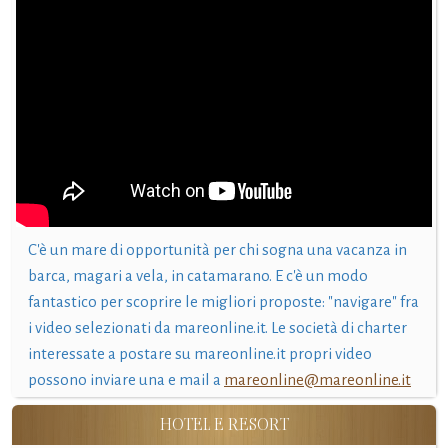
C'è un mare di opportunità per chi sogna una vacanza in
barca, magari a vela, in catamarano. E c'è un modo
fantastico per scoprire le migliori proposte: "navigare" fra
i video selezionati da mareonline.it. Le società di charter
interessate a postare su mareonline.it propri video
possono inviare una e mail a
mareonline@mareonline.it
HOTEL E RESORT