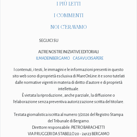
I PIÙ LETTI
I COMMENTI
NOI C'ERAVAMO
SEGUICI SU
ALTRE NOSTRE INIZIATIVE EDITORIALI
ILMADEINBERGAMO
CASAVUOISAPERE
I contenuti, i testi, le immagini e le informazioni presenti in questo
sito web sono di proprietà esclusiva di MareOnLine.it e sono tutelati
dalle normative vigenti in materia di diritto d'autore e di proprietà
intellettuale.
È vietata la riproduzione, anche parziale, la diffusione o
l'elaborazione senza preventiva autorizzazione scritta del titolare.
Testata giornalistica iscritta al numero 3/2026 del Registro Stampa
del Tribunale di Bergamo.
Direttore responsabile: PIETRO BARACHETTI
VIA P. RUGGERI DA STABELLO 20 - 24123 BERGAMO