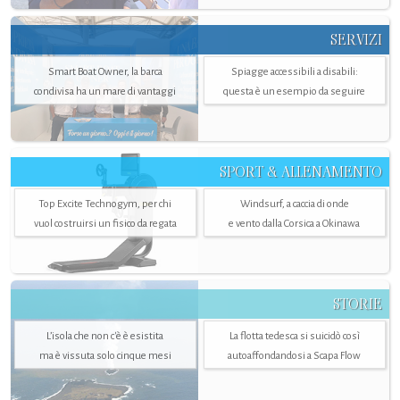
SERVIZI
Smart Boat Owner, la barca
Spiagge accessibili a disabili:
condivisa ha un mare di vantaggi
questa è un esempio da seguire
SPORT & ALLENAMENTO
Top Excite Technogym, per chi
Windsurf, a caccia di onde
vuol costruirsi un fisico da regata
e vento dalla Corsica a Okinawa
STORIE
L’isola che non c'è è esistita
La flotta tedesca si suicidò così
ma è vissuta solo cinque mesi
autoaffondandosi a Scapa Flow