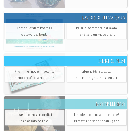
LAVORI SULL’ACQUA
Come diventare hostess
Italsub: sommersi dal lavoro
e steward di bordo
non è solo un modo di dire
LIBRI & FILM
Riva in the movie, il racconto
Libreria Mare di carta,
dei motoscafi “diventati attori”
per immergersi nella lettura
MODELLISMO
Il vascello che ai mondiali
Il modellino di nave irripetibile?
ha navigato nell’oro
Per costruirlo sono serviti 47 anni