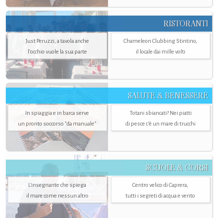
RISTORANTI
Just Peruzzi, a tavola anche
Chameleon Clubbing Stintino,
l’occhio vuole la sua parte
il locale dai mille volti
SALUTE & BENESSERE
In spiaggia e in barca serve
Totani sbiancati? Nei piatti
un pronto soccorso "da manuale"
di pesce c'è un mare di trucchi
SCUOLE & CORSI
L'insegnante che spiega
Centro velico di Caprera,
il mare come nessun altro
tutti i segreti di acqua e vento