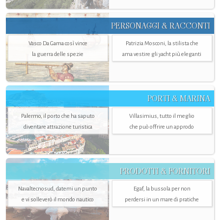
PERSONAGGI & RACCONTI
Vasco Da Gama così vince
Patrizia Mosconi, la stilista che
la guerra delle spezie
ama vestire gli yacht più eleganti
PORTI & MARINA
Palermo, il porto che ha saputo
Villasimius, tutto il meglio
diventare attrazione turistica
che può offrire un approdo
PRODOTTI & FORNITORI
Navaltecnosud, datemi un punto
Egaf, la bussola per non
e vi solleverò il mondo nautico
perdersi in un mare di pratiche