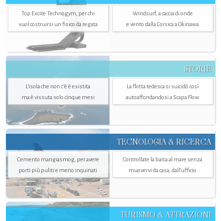
Top Excite Technogym, per chi
Windsurf, a caccia di onde
vuol costruirsi un fisico da regata
e vento dalla Corsica a Okinawa
STORIE
L’isola che non c'è è esistita
La flotta tedesca si suicidò così
ma è vissuta solo cinque mesi
autoaffondandosi a Scapa Flow
TECNOLOGIA & RICERCA
Cemento mangiasmog, per avere
Controllate la barca al mare senza
porti più puliti e meno inquinati
muovervi da casa, dall’ufficio
TURISMO & ATTRAZIONI