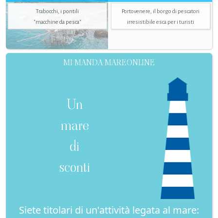
Trabocchi, i pontili
Portovenere, il borgo di pescatori
"macchine da pesca"
irresistibile esca per i turisti
MI MANDA MAREONLINE
Un
mare
di
sconti
Siete titolari di un'attività legata al mare: