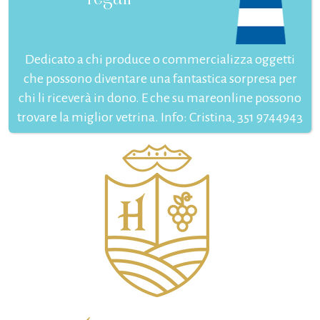
Dedicato a chi produce o commercializza oggetti
che possono diventare una fantastica sorpresa per
chi li riceverà in dono. E che su mareonline possono
trovare la miglior vetrina. Info: Cristina, 351 9744943