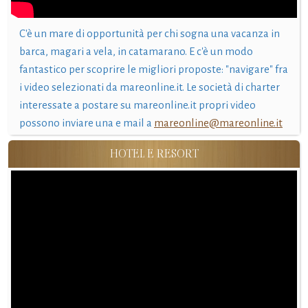
C'è un mare di opportunità per chi sogna una vacanza in
barca, magari a vela, in catamarano. E c'è un modo
fantastico per scoprire le migliori proposte: "navigare" fra
i video selezionati da mareonline.it. Le società di charter
interessate a postare su mareonline.it propri video
possono inviare una e mail a
mareonline@mareonline.it
HOTEL E RESORT