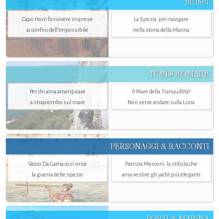
MUSEI
Capo Horn fa rivivere imprese
La Spezia. per navigare
ai confini dell’impossibile
nella storia della Marina
NONSOLOMARE
Per chi ama arrampicare
Il Mare della Tranquillità?
a strapiombo sul mare
Non serve andare sulla Luna
PERSONAGGI & RACCONTI
Vasco Da Gama così vince
Patrizia Mosconi, la stilista che
la guerra delle spezie
ama vestire gli yacht più eleganti
PORTI & MARINA