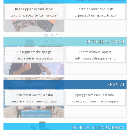
In spiaggia e in barca serve
Totani sbiancati? Nei piatti
un pronto soccorso "da manuale"
di pesce c'è un mare di trucchi
SCUOLE & CORSI
L'insegnante che spiega
Centro velico di Caprera,
il mare come nessun altro
tutti i segreti di acqua e vento
SERVIZI
Smart Boat Owner, la barca
Spiagge accessibili a disabili:
condivisa ha un mare di vantaggi
questa è un esempio da seguire
SPORT & ALLENAMENTO