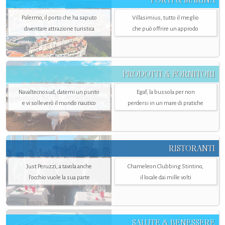
Palermo, il porto che ha saputo
Villasimius, tutto il meglio
diventare attrazione turistica
che può offrire un approdo
PRODOTTI & FORNITORI
Navaltecnosud, datemi un punto
Egaf, la bussola per non
e vi solleverò il mondo nautico
perdersi in un mare di pratiche
RISTORANTI
Just Peruzzi, a tavola anche
Chameleon Clubbing Stintino,
l’occhio vuole la sua parte
il locale dai mille volti
SALUTE & BENESSERE