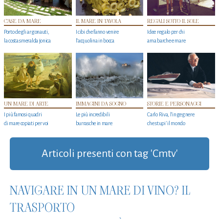
CASE DA MARE
IL MARE IN TAVOLA
REGALI SOTTO IL SOLE
Porto degli argonauti,
I cibi che fanno venire
Idee regalo per chi
la costa smeralda jonica
l’acquolina in bocca
ama barche e mare
UN MARE DI ARTE
IMMAGINI DA SOGNO
STORIE E PERSONAGGI
I più famosi quadri
Le più incredibili
Carlo Riva, l’ingegnere
di mare copiati per voi
burrasche in mare
che stupi' il mondo
Articoli presenti con tag 'Cmtv'
NAVIGARE IN UN MARE DI VINO? IL
TRASPORTO