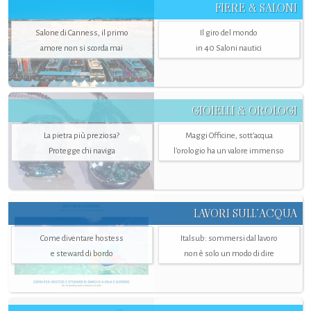
FIERE & SALONI
Salone di Canness, il primo
Il giro del mondo
amore non si scorda mai
in 40 Saloni nautici
GIOIELLI & OROLOGI
La pietra più preziosa?
Maggi Officine, sott’acqua
Protegge chi naviga
l'orologio ha un valore immenso
LAVORI SULL’ACQUA
Come diventare hostess
Italsub: sommersi dal lavoro
e steward di bordo
non è solo un modo di dire