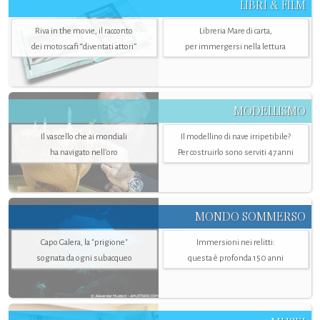
LIBRI & FILM
Riva in the movie, il racconto
Libreria Mare di carta,
dei motoscafi “diventati attori”
per immergersi nella lettura
MODELLISMO
Il vascello che ai mondiali
Il modellino di nave irripetibile?
ha navigato nell’oro
Per costruirlo sono serviti 47 anni
MONDO SOMMERSO
Capo Galera, la "prigione"
Immersioni nei relitti:
sognata da ogni subacqueo
questa è profonda 150 anni