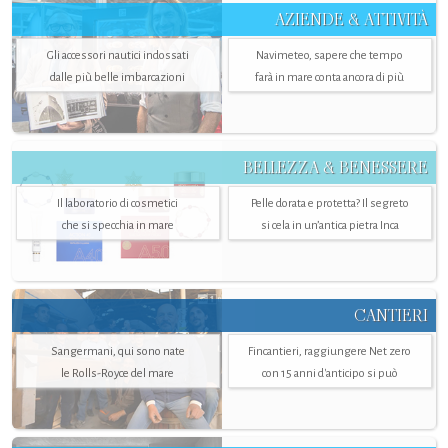
AZIENDE & ATTIVITÀ
Gli accessori nautici indossati
Navimeteo, sapere che tempo
dalle più belle imbarcazioni
farà in mare conta ancora di più
BELLEZZA & BENESSERE
Il laboratorio di cosmetici
Pelle dorata e protetta? Il segreto
che si specchia in mare
si cela in un’antica pietra Inca
CANTIERI
Sangermani, qui sono nate
Fincantieri, raggiungere Net zero
le Rolls-Royce del mare
con 15 anni d'anticipo si può