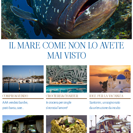
IL MARE COME NON LO AVETE
MAI VISTO
COMPRO&VENDO
CROCIERE&CHARTER
IDEE PER LA VACANZA
AAA vendesi barche,
In crociera per single
Santorini, un sogno nato
posti barca, case…
s'incrocia l’amore?
da un’eruzione da incubo