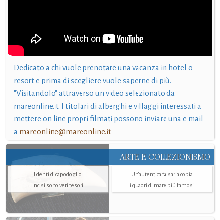
Dedicato a chi vuole prenotare una vacanza in hotel o
resort e prima di scegliere vuole saperne di più.
"Visitandolo" attraverso un video selezionato da
mareonline.it. I titolari di alberghi e villaggi interessati a
mettere on line propri filmati possono inviare una e mail
a
mareonline@mareonline.it
ARTE E COLLEZIONISMO
I denti di capodoglio
Un’autentica falsaria copia
incisi sono veri tesori
i quadri di mare più famosi