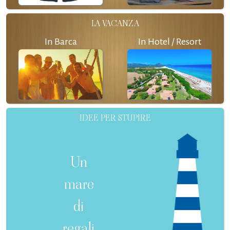
LA VACANZA
In Barca
In Hotel / Resort
IDEE PER STUPIRE
Un
mare
di
regali