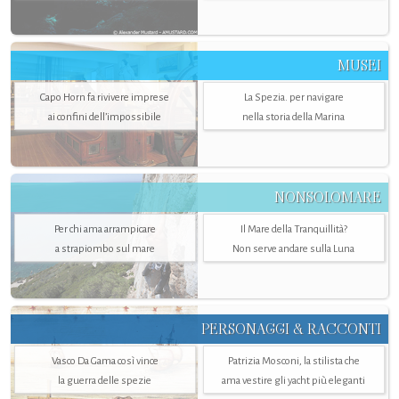
MUSEI
Capo Horn fa rivivere imprese
La Spezia. per navigare
ai confini dell’impossibile
nella storia della Marina
NONSOLOMARE
Per chi ama arrampicare
Il Mare della Tranquillità?
a strapiombo sul mare
Non serve andare sulla Luna
PERSONAGGI & RACCONTI
Vasco Da Gama così vince
Patrizia Mosconi, la stilista che
la guerra delle spezie
ama vestire gli yacht più eleganti