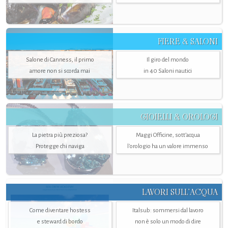
FIERE & SALONI
Salone di Canness, il primo
Il giro del mondo
amore non si scorda mai
in 40 Saloni nautici
GIOIELLI & OROLOGI
La pietra più preziosa?
Maggi Officine, sott’acqua
Protegge chi naviga
l'orologio ha un valore immenso
LAVORI SULL’ACQUA
Come diventare hostess
Italsub: sommersi dal lavoro
e steward di bordo
non è solo un modo di dire