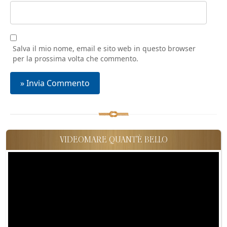
Salva il mio nome, email e sito web in questo browser
per la prossima volta che commento.
VIDEOMARE QUANT'È BELLO