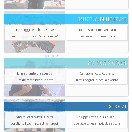
SALUTE & BENESSERE
In spiaggia e in barca serve
Totani sbiancati? Nei piatti
un pronto soccorso "da manuale"
di pesce c'è un mare di trucchi
SCUOLE & CORSI
L'insegnante che spiega
Centro velico di Caprera,
il mare come nessun altro
tutti i segreti di acqua e vento
SERVIZI
Smart Boat Owner, la barca
Spiagge accessibili a disabili:
condivisa ha un mare di vantaggi
questa è un esempio da seguire