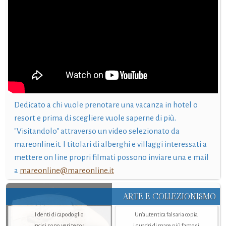
Dedicato a chi vuole prenotare una vacanza in hotel o
resort e prima di scegliere vuole saperne di più.
"Visitandolo" attraverso un video selezionato da
mareonline.it. I titolari di alberghi e villaggi interessati a
mettere on line propri filmati possono inviare una e mail
a
mareonline@mareonline.it
ARTE E COLLEZIONISMO
I denti di capodoglio
Un’autentica falsaria copia
incisi sono veri tesori
i quadri di mare più famosi