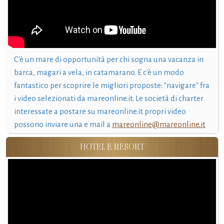
C'è un mare di opportunità per chi sogna una vacanza in
barca, magari a vela, in catamarano. E c'è un modo
fantastico per scoprire le migliori proposte: "navigare" fra
i video selezionati da mareonline.it. Le società di charter
interessate a postare su mareonline.it propri video
possono inviare una e mail a
mareonline@mareonline.it
HOTEL E RESORT