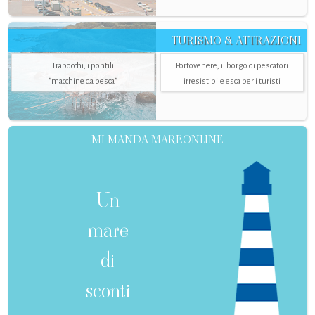
TURISMO & ATTRAZIONI
Trabocchi, i pontili
Portovenere, il borgo di pescatori
"macchine da pesca"
irresistibile esca per i turisti
MI MANDA MAREONLINE
Un
mare
di
sconti