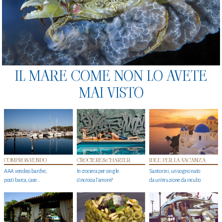
IL MARE COME NON LO AVETE
MAI VISTO
COMPRO&VENDO
CROCIERE&CHARTER
IDEE PER LA VACANZA
AAA vendesi barche,
In crociera per single
Santorini, un sogno nato
posti barca, case…
s'incrocia l’amore?
da un’eruzione da incubo