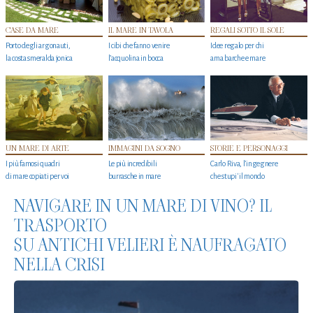
CASE DA MARE
IL MARE IN TAVOLA
REGALI SOTTO IL SOLE
Porto degli argonauti,
I cibi che fanno venire
Idee regalo per chi
la costa smeralda jonica
l’acquolina in bocca
ama barche e mare
UN MARE DI ARTE
IMMAGINI DA SOGNO
STORIE E PERSONAGGI
I più famosi quadri
Le più incredibili
Carlo Riva, l’ingegnere
di mare copiati per voi
burrasche in mare
che stupi' il mondo
NAVIGARE IN UN MARE DI VINO? IL
TRASPORTO
SU ANTICHI VELIERI È NAUFRAGATO
NELLA CRISI