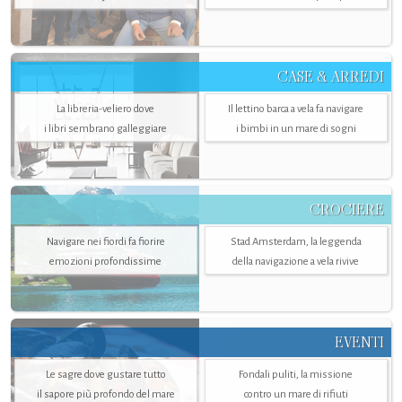
CASE & ARREDI
La libreria-veliero dove
Il lettino barca a vela fa navigare
i libri sembrano galleggiare
i bimbi in un mare di sogni
CROCIERE
Navigare nei fiordi fa fiorire
Stad Amsterdam, la leggenda
emozioni profondissime
della navigazione a vela rivive
EVENTI
Le sagre dove gustare tutto
Fondali puliti, la missione
il sapore più profondo del mare
contro un mare di rifiuti