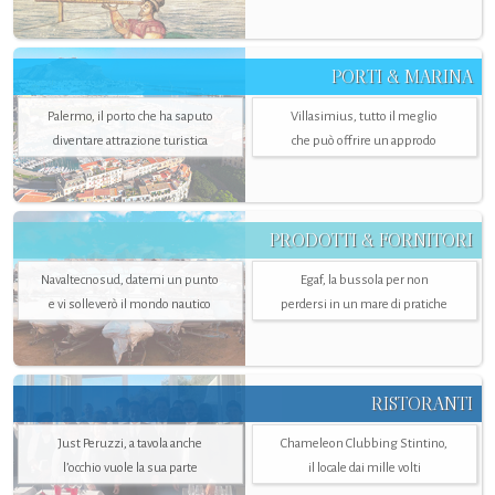
PORTI & MARINA
Palermo, il porto che ha saputo
Villasimius, tutto il meglio
diventare attrazione turistica
che può offrire un approdo
PRODOTTI & FORNITORI
Navaltecnosud, datemi un punto
Egaf, la bussola per non
e vi solleverò il mondo nautico
perdersi in un mare di pratiche
RISTORANTI
Just Peruzzi, a tavola anche
Chameleon Clubbing Stintino,
l’occhio vuole la sua parte
il locale dai mille volti