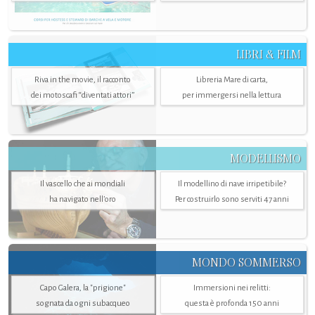
LIBRI & FILM
Riva in the movie, il racconto
Libreria Mare di carta,
dei motoscafi “diventati attori”
per immergersi nella lettura
MODELLISMO
Il vascello che ai mondiali
Il modellino di nave irripetibile?
ha navigato nell’oro
Per costruirlo sono serviti 47 anni
MONDO SOMMERSO
Capo Galera, la "prigione"
Immersioni nei relitti:
sognata da ogni subacqueo
questa è profonda 150 anni