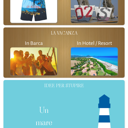
LA VACANZA
In Barca
In Hotel / Resort
IDEE PER STUPIRE
Un
mare