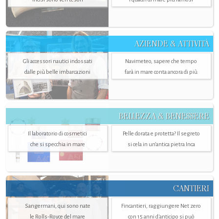
AZIENDE & ATTIVITÀ
Gli accessori nautici indossati
Navimeteo, sapere che tempo
dalle più belle imbarcazioni
farà in mare conta ancora di più
BELLEZZA & BENESSERE
Il laboratorio di cosmetici
Pelle dorata e protetta? Il segreto
che si specchia in mare
si cela in un’antica pietra Inca
CANTIERI
Sangermani, qui sono nate
Fincantieri, raggiungere Net zero
le Rolls-Royce del mare
con 15 anni d'anticipo si può