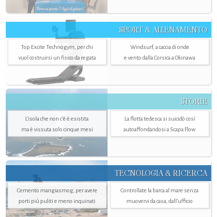
SPORT & ALLENAMENTO
Top Excite Technogym, per chi
Windsurf, a caccia di onde
vuol costruirsi un fisico da regata
e vento dalla Corsica a Okinawa
STORIE
L’isola che non c'è è esistita
La flotta tedesca si suicidò così
ma è vissuta solo cinque mesi
autoaffondandosi a Scapa Flow
TECNOLOGIA & RICERCA
Cemento mangiasmog, per avere
Controllate la barca al mare senza
porti più puliti e meno inquinati
muovervi da casa, dall’ufficio