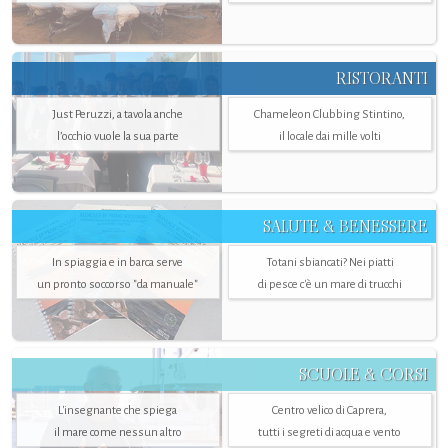
RISTORANTI
Just Peruzzi, a tavola anche
Chameleon Clubbing Stintino,
l’occhio vuole la sua parte
il locale dai mille volti
SALUTE & BENESSERE
In spiaggia e in barca serve
Totani sbiancati? Nei piatti
un pronto soccorso "da manuale"
di pesce c'è un mare di trucchi
SCUOLE & CORSI
L'insegnante che spiega
Centro velico di Caprera,
il mare come nessun altro
tutti i segreti di acqua e vento