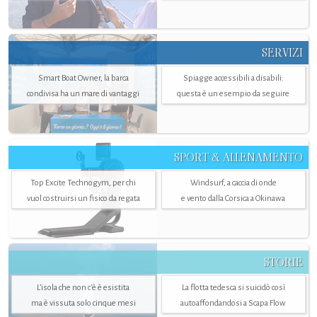
SERVIZI
Smart Boat Owner, la barca
Spiagge accessibili a disabili:
condivisa ha un mare di vantaggi
questa è un esempio da seguire
SPORT & ALLENAMENTO
Top Excite Technogym, per chi
Windsurf, a caccia di onde
vuol costruirsi un fisico da regata
e vento dalla Corsica a Okinawa
STORIE
L’isola che non c'è è esistita
La flotta tedesca si suicidò così
ma è vissuta solo cinque mesi
autoaffondandosi a Scapa Flow