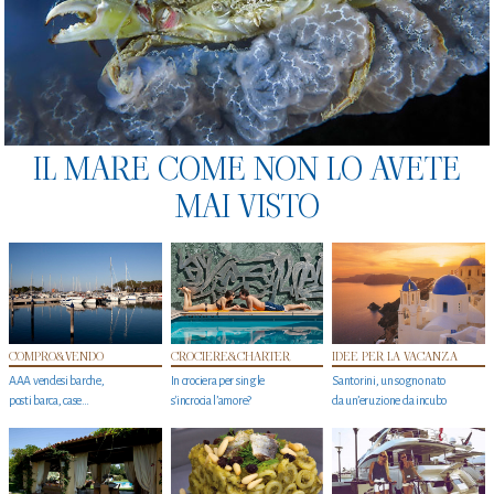
IL MARE COME NON LO AVETE
MAI VISTO
COMPRO&VENDO
CROCIERE&CHARTER
IDEE PER LA VACANZA
AAA vendesi barche,
In crociera per single
Santorini, un sogno nato
posti barca, case…
s'incrocia l’amore?
da un’eruzione da incubo