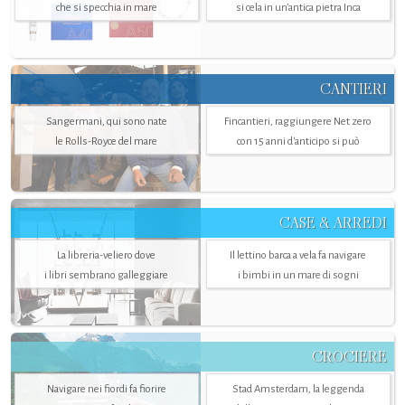
che si specchia in mare
si cela in un’antica pietra Inca
CANTIERI
Sangermani, qui sono nate
Fincantieri, raggiungere Net zero
le Rolls-Royce del mare
con 15 anni d'anticipo si può
CASE & ARREDI
La libreria-veliero dove
Il lettino barca a vela fa navigare
i libri sembrano galleggiare
i bimbi in un mare di sogni
CROCIERE
Navigare nei fiordi fa fiorire
Stad Amsterdam, la leggenda