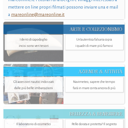
mettere on line propri filmati possono inviare una e mail
a
mareonline@mareonline.it
ARTE E COLLEZIONISMO
I denti di capodoglio
Un’autentica falsaria copia
incisi sono veri tesori
i quadri di mare più famosi
AZIENDE & ATTIVITÀ
Gli accessori nautici indossati
Navimeteo, sapere che tempo
dalle più belle imbarcazioni
farà in mare conta ancora di più
BELLEZZA & BENESSERE
Il laboratorio di cosmetici
Pelle dorata e protetta? Il segreto