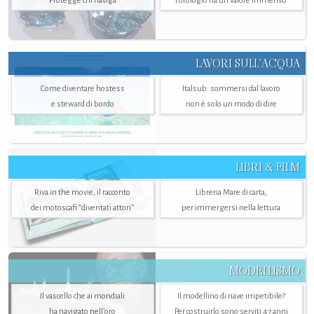
Protegge chi naviga
l'orologio ha un valore immenso
LAVORI SULL’ACQUA
Come diventare hostess
Italsub: sommersi dal lavoro
e steward di bordo
non è solo un modo di dire
LIBRI & FILM
Riva in the movie, il racconto
Libreria Mare di carta,
dei motoscafi “diventati attori”
per immergersi nella lettura
MODELLISMO
Il vascello che ai mondiali
Il modellino di nave irripetibile?
ha navigato nell’oro
Per costruirlo sono serviti 47 anni