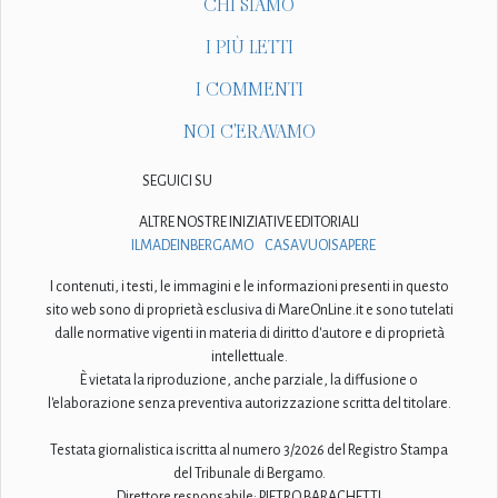
CHI SIAMO
I PIÙ LETTI
I COMMENTI
NOI C'ERAVAMO
SEGUICI SU
ALTRE NOSTRE INIZIATIVE EDITORIALI
ILMADEINBERGAMO
CASAVUOISAPERE
I contenuti, i testi, le immagini e le informazioni presenti in questo
sito web sono di proprietà esclusiva di MareOnLine.it e sono tutelati
dalle normative vigenti in materia di diritto d'autore e di proprietà
intellettuale.
È vietata la riproduzione, anche parziale, la diffusione o
l'elaborazione senza preventiva autorizzazione scritta del titolare.
Testata giornalistica iscritta al numero 3/2026 del Registro Stampa
del Tribunale di Bergamo.
Direttore responsabile: PIETRO BARACHETTI