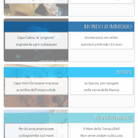
MONDO SOMMERSO
Capo Galera, la "prigione"
Immersioni nei relitti:
sognata da ogni subacqueo
questa è profonda 150 anni
MUSEI
Capo Horn fa rivivere imprese
La Spezia. per navigare
ai confini dell’impossibile
nella storia della Marina
NONSOLOMARE
Per chi ama arrampicare
Il Mare della Tranquillità?
a strapiombo sul mare
Non serve andare sulla Luna