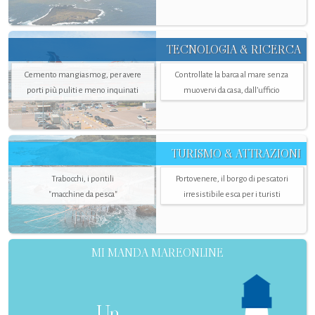
TECNOLOGIA & RICERCA
Cemento mangiasmog, per avere
Controllate la barca al mare senza
porti più puliti e meno inquinati
muovervi da casa, dall’ufficio
TURISMO & ATTRAZIONI
Trabocchi, i pontili
Portovenere, il borgo di pescatori
"macchine da pesca"
irresistibile esca per i turisti
MI MANDA MAREONLINE
Un