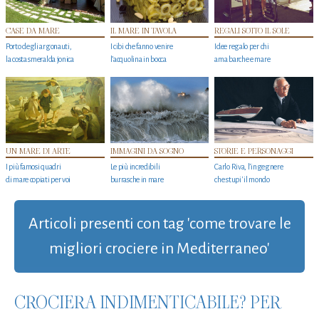
CASE DA MARE
IL MARE IN TAVOLA
REGALI SOTTO IL SOLE
Porto degli argonauti,
I cibi che fanno venire
Idee regalo per chi
la costa smeralda jonica
l’acquolina in bocca
ama barche e mare
UN MARE DI ARTE
IMMAGINI DA SOGNO
STORIE E PERSONAGGI
I più famosi quadri
Le più incredibili
Carlo Riva, l’ingegnere
di mare copiati per voi
burrasche in mare
che stupi' il mondo
Articoli presenti con tag 'come trovare le
migliori crociere in Mediterraneo'
CROCIERA INDIMENTICABILE? PER