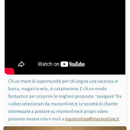
C'è un mare di opportunità per chi sogna una vacanza in
barca, magari a vela, in catamarano. E c'è un modo
fantastico per scoprire le migliori proposte: "navigare" fra
i video selezionati da mareonline.it. Le società di charter
interessate a postare su mareonline.it propri video
possono inviare una e mail a
mareonline@mareonline.it