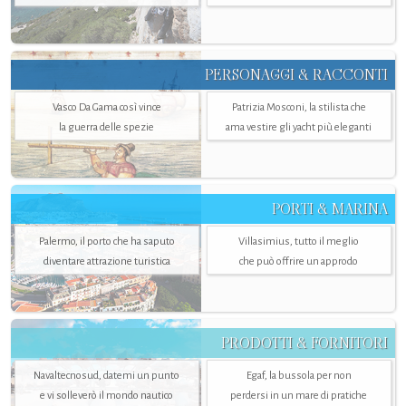
PERSONAGGI & RACCONTI
Vasco Da Gama così vince
Patrizia Mosconi, la stilista che
la guerra delle spezie
ama vestire gli yacht più eleganti
PORTI & MARINA
Palermo, il porto che ha saputo
Villasimius, tutto il meglio
diventare attrazione turistica
che può offrire un approdo
PRODOTTI & FORNITORI
Navaltecnosud, datemi un punto
Egaf, la bussola per non
e vi solleverò il mondo nautico
perdersi in un mare di pratiche