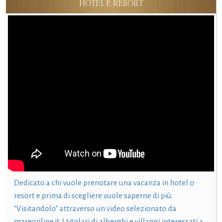
HOTEL E RESORT
Dedicato a chi vuole prenotare una vacanza in hotel o
resort e prima di scegliere vuole saperne di più.
"Visitandolo" attraverso un video selezionato da
mareonline.it. I titolari di alberghi e villaggi interessati a