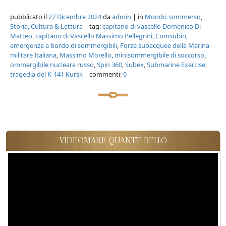
pubblicato il
27 Dicembre 2024
da
admin
| in
Mondo sommerso
,
Storia, Cultura & Lettura
| tag:
capitano di vascello Domenico Di
Matteo
,
capitano di Vascello Massimo Pellegrini
,
Comsubin
,
emergenze a bordo di sommergibili
,
Forze subacquee della Marina
militare Italiana
,
Massimo Morello
,
minisommergibile di soccorso
,
ommergibile nucleare russo
,
Spin 360
,
Subex
,
Submarine Exercise
,
tragedia del K-141 Kursk
| commenti:
0
VIDEOMARE QUANT'È BELLO