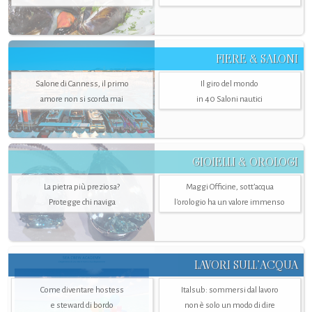
FIERE & SALONI
Salone di Canness, il primo
Il giro del mondo
amore non si scorda mai
in 40 Saloni nautici
GIOIELLI & OROLOGI
La pietra più preziosa?
Maggi Officine, sott’acqua
Protegge chi naviga
l'orologio ha un valore immenso
LAVORI SULL’ACQUA
Come diventare hostess
Italsub: sommersi dal lavoro
e steward di bordo
non è solo un modo di dire