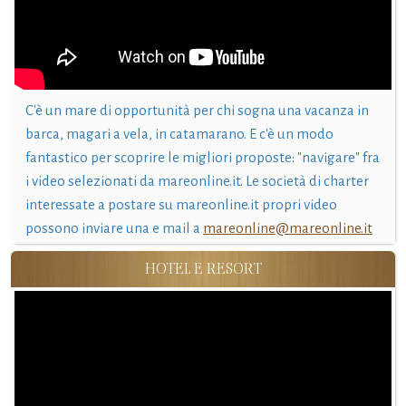
C'è un mare di opportunità per chi sogna una vacanza in
barca, magari a vela, in catamarano. E c'è un modo
fantastico per scoprire le migliori proposte: "navigare" fra
i video selezionati da mareonline.it. Le società di charter
interessate a postare su mareonline.it propri video
possono inviare una e mail a
mareonline@mareonline.it
HOTEL E RESORT