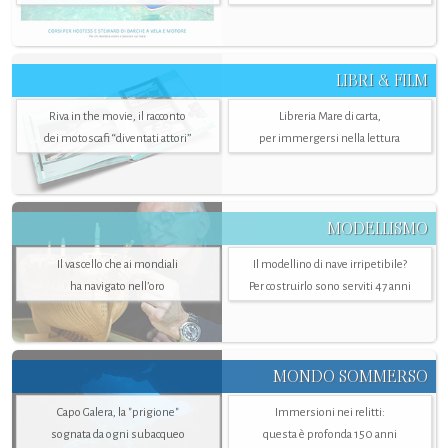
LIBRI & FILM
Riva in the movie, il racconto
Libreria Mare di carta,
dei motoscafi “diventati attori”
per immergersi nella lettura
MODELLISMO
Il vascello che ai mondiali
Il modellino di nave irripetibile?
ha navigato nell’oro
Per costruirlo sono serviti 47 anni
MONDO SOMMERSO
Capo Galera, la "prigione"
Immersioni nei relitti:
sognata da ogni subacqueo
questa è profonda 150 anni