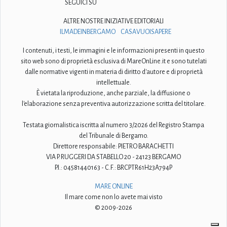
SEGUICI SU
ALTRE NOSTRE INIZIATIVE EDITORIALI
ILMADEINBERGAMO
CASAVUOISAPERE
I contenuti, i testi, le immagini e le informazioni presenti in questo
sito web sono di proprietà esclusiva di MareOnLine.it e sono tutelati
dalle normative vigenti in materia di diritto d'autore e di proprietà
intellettuale.
È vietata la riproduzione, anche parziale, la diffusione o
l'elaborazione senza preventiva autorizzazione scritta del titolare.
Testata giornalistica iscritta al numero 3/2026 del Registro Stampa
del Tribunale di Bergamo.
Direttore responsabile: PIETRO BARACHETTI
VIA P. RUGGERI DA STABELLO 20 - 24123 BERGAMO
P.I.: 04581440163 - C.F.: BRCPTR61H23A794P
MARE ONLINE
Il mare come non lo avete mai visto
© 2009-2026