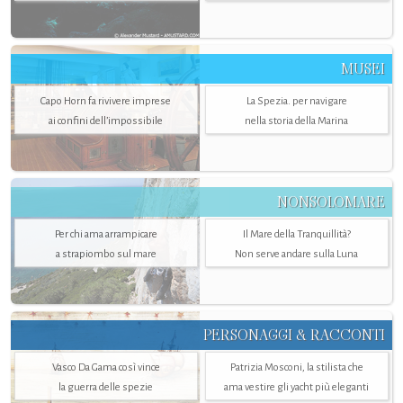
MUSEI
Capo Horn fa rivivere imprese
La Spezia. per navigare
ai confini dell’impossibile
nella storia della Marina
NONSOLOMARE
Per chi ama arrampicare
Il Mare della Tranquillità?
a strapiombo sul mare
Non serve andare sulla Luna
PERSONAGGI & RACCONTI
Vasco Da Gama così vince
Patrizia Mosconi, la stilista che
la guerra delle spezie
ama vestire gli yacht più eleganti