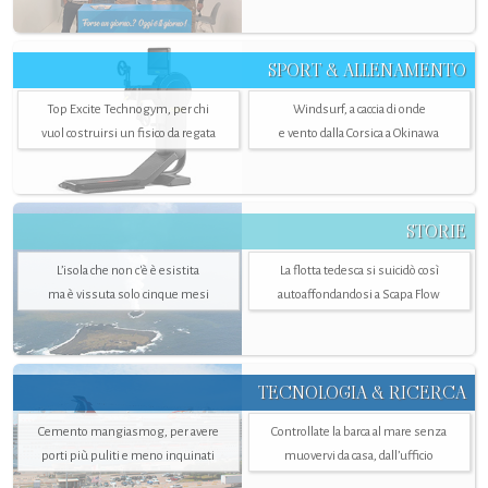
SPORT & ALLENAMENTO
Top Excite Technogym, per chi
Windsurf, a caccia di onde
vuol costruirsi un fisico da regata
e vento dalla Corsica a Okinawa
STORIE
L’isola che non c'è è esistita
La flotta tedesca si suicidò così
ma è vissuta solo cinque mesi
autoaffondandosi a Scapa Flow
TECNOLOGIA & RICERCA
Cemento mangiasmog, per avere
Controllate la barca al mare senza
porti più puliti e meno inquinati
muovervi da casa, dall’ufficio