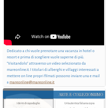
Dedicato a chi vuole prenotare una vacanza in hotel o
resort e prima di scegliere vuole saperne di più.
"Visitandolo" attraverso un video selezionato da
mareonline.it. I titolari di alberghi e villaggi interessati a
mettere on line propri filmati possono inviare una e mail
a
mareonline@mareonline.it
ARTE E COLLEZIONISMO
I denti di capodoglio
Un’autentica falsaria copia