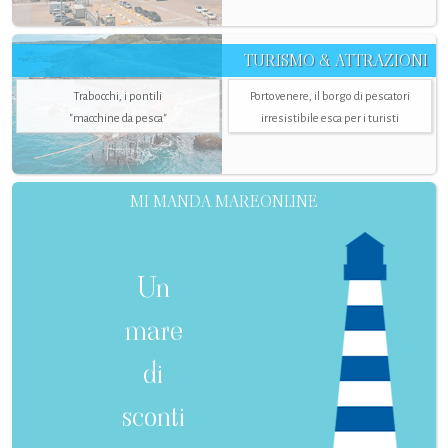
TURISMO & ATTRAZIONI
Trabocchi, i pontili
Portovenere, il borgo di pescatori
"macchine da pesca"
irresistibile esca per i turisti
MI MANDA MAREONLINE
Un
mare
di
sconti