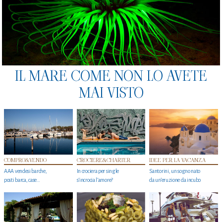
IL MARE COME NON LO AVETE
MAI VISTO
COMPRO&VENDO
CROCIERE&CHARTER
IDEE PER LA VACANZA
AAA vendesi barche,
In crociera per single
Santorini, un sogno nato
posti barca, case…
s'incrocia l’amore?
da un’eruzione da incubo