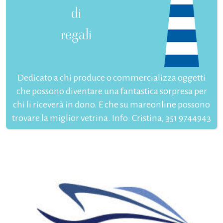
di
regali
Dedicato a chi produce o commercializza oggetti
che possono diventare una fantastica sorpresa per
chi li riceverà in dono. E che su mareonline possono
trovare la miglior vetrina. Info: Cristina, 351 9744943