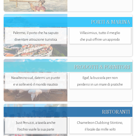
PORTI & MARINA
Palermo, il porto che ha saputo
Villasimius, tutto il meglio
diventare attrazione turistica
che può offrire un approdo
PRODOTTI & FORNITORI
Navaltecnosud, datemi un punto
Egaf, la bussola per non
e vi solleverò il mondo nautico
perdersi in un mare di pratiche
RISTORANTI
Just Peruzzi, a tavola anche
Chameleon Clubbing Stintino,
l’occhio vuole la sua parte
il locale dai mille volti