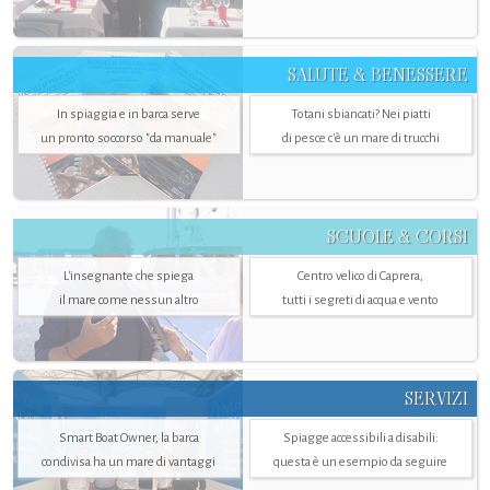
SALUTE & BENESSERE
In spiaggia e in barca serve
Totani sbiancati? Nei piatti
un pronto soccorso "da manuale"
di pesce c'è un mare di trucchi
SCUOLE & CORSI
L'insegnante che spiega
Centro velico di Caprera,
il mare come nessun altro
tutti i segreti di acqua e vento
SERVIZI
Smart Boat Owner, la barca
Spiagge accessibili a disabili:
condivisa ha un mare di vantaggi
questa è un esempio da seguire