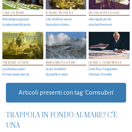
CASE DA MARE
IL MARE IN TAVOLA
REGALI SOTTO IL SOLE
Porto degli argonauti,
I cibi che fanno venire
Idee regalo per chi
la costa smeralda jonica
l’acquolina in bocca
ama barche e mare
UN MARE DI ARTE
IMMAGINI DA SOGNO
STORIE E PERSONAGGI
I più famosi quadri
Le più incredibili
Carlo Riva, l’ingegnere
di mare copiati per voi
burrasche in mare
che stupi' il mondo
Articoli presenti con tag 'Comsubin'
TRAPPOLA IN FONDO AL MARE? C'È
UNA