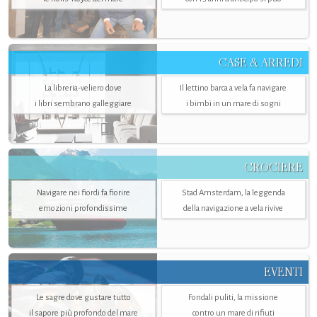
CASE & ARREDI
La libreria-veliero dove
Il lettino barca a vela fa navigare
i libri sembrano galleggiare
i bimbi in un mare di sogni
CROCIERE
Navigare nei fiordi fa fiorire
Stad Amsterdam, la leggenda
emozioni profondissime
della navigazione a vela rivive
EVENTI
Le sagre dove gustare tutto
Fondali puliti, la missione
il sapore più profondo del mare
contro un mare di rifiuti