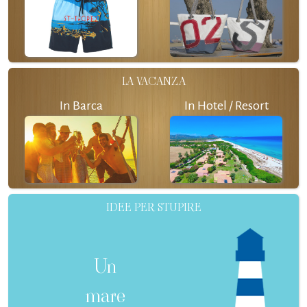
LA VACANZA
In Barca
In Hotel / Resort
IDEE PER STUPIRE
Un
mare