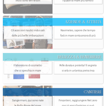
incisi sono veri tesori
i quadri di mare più famosi
AZIENDE & ATTIVITÀ
Gli accessori nautici indossati
Navimeteo, sapere che tempo
dalle più belle imbarcazioni
farà in mare conta ancora di più
BELLEZZA & BENESSERE
Il laboratorio di cosmetici
Pelle dorata e protetta? Il segreto
che si specchia in mare
si cela in un’antica pietra Inca
CANTIERI
Sangermani, qui sono nate
Fincantieri, raggiungere Net zero
le Rolls-Royce del mare
con 15 anni d'anticipo si può