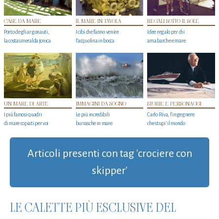
CASE DA MARE
IL MARE IN TAVOLA
REGALI SOTTO IL SOLE
Porto degli argonauti,
I cibi che fanno venire
Idee regalo per chi
la costa smeralda jonica
l’acquolina in bocca
ama barche e mare
UN MARE DI ARTE
IMMAGINI DA SOGNO
STORIE E PERSONAGGI
I più famosi quadri
Le più incredibili
Carlo Riva, l’ingegnere
di mare copiati per voi
burrasche in mare
che stupi' il mondo
Articoli presenti con tag 'crociere con
skipper'
LE CALETTE PIÙ ESCLUSIVE DEL