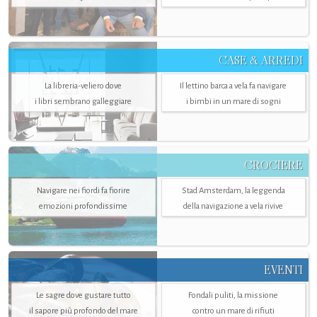
CASE & ARREDI
La libreria-veliero dove
Il lettino barca a vela fa navigare
i libri sembrano galleggiare
i bimbi in un mare di sogni
CROCIERE
Navigare nei fiordi fa fiorire
Stad Amsterdam, la leggenda
emozioni profondissime
della navigazione a vela rivive
EVENTI
Le sagre dove gustare tutto
Fondali puliti, la missione
il sapore più profondo del mare
contro un mare di rifiuti