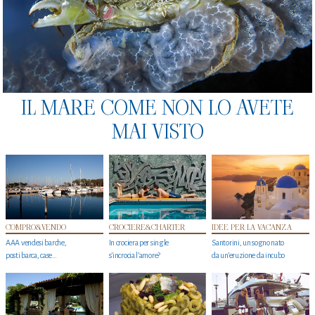
IL MARE COME NON LO AVETE
MAI VISTO
COMPRO&VENDO
CROCIERE&CHARTER
IDEE PER LA VACANZA
AAA vendesi barche,
In crociera per single
Santorini, un sogno nato
posti barca, case…
s'incrocia l’amore?
da un’eruzione da incubo