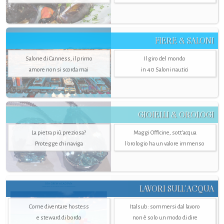
FIERE & SALONI
Salone di Canness, il primo
Il giro del mondo
amore non si scorda mai
in 40 Saloni nautici
GIOIELLI & OROLOGI
La pietra più preziosa?
Maggi Officine, sott’acqua
Protegge chi naviga
l'orologio ha un valore immenso
LAVORI SULL’ACQUA
Come diventare hostess
Italsub: sommersi dal lavoro
e steward di bordo
non è solo un modo di dire