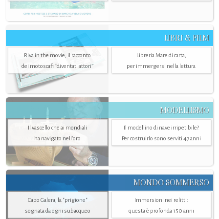
LIBRI & FILM
Riva in the movie, il racconto
Libreria Mare di carta,
dei motoscafi “diventati attori”
per immergersi nella lettura
MODELLISMO
Il vascello che ai mondiali
Il modellino di nave irripetibile?
ha navigato nell’oro
Per costruirlo sono serviti 47 anni
MONDO SOMMERSO
Capo Galera, la "prigione"
Immersioni nei relitti:
sognata da ogni subacqueo
questa è profonda 150 anni