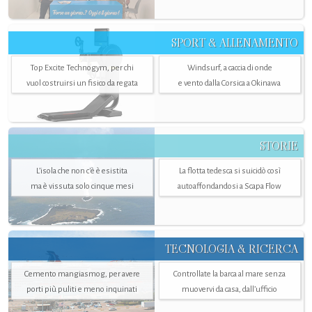
SPORT & ALLENAMENTO
Top Excite Technogym, per chi
Windsurf, a caccia di onde
vuol costruirsi un fisico da regata
e vento dalla Corsica a Okinawa
STORIE
L’isola che non c'è è esistita
La flotta tedesca si suicidò così
ma è vissuta solo cinque mesi
autoaffondandosi a Scapa Flow
TECNOLOGIA & RICERCA
Cemento mangiasmog, per avere
Controllate la barca al mare senza
porti più puliti e meno inquinati
muovervi da casa, dall’ufficio