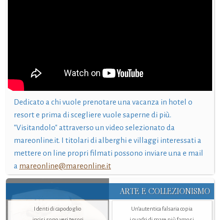
Dedicato a chi vuole prenotare una vacanza in hotel o
resort e prima di scegliere vuole saperne di più.
"Visitandolo" attraverso un video selezionato da
mareonline.it. I titolari di alberghi e villaggi interessati a
mettere on line propri filmati possono inviare una e mail
a
mareonline@mareonline.it
ARTE E COLLEZIONISMO
I denti di capodoglio
Un’autentica falsaria copia
incisi sono veri tesori
i quadri di mare più famosi