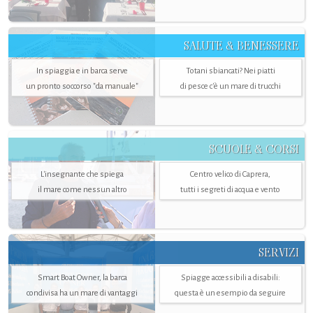
SALUTE & BENESSERE
In spiaggia e in barca serve
Totani sbiancati? Nei piatti
un pronto soccorso "da manuale"
di pesce c'è un mare di trucchi
SCUOLE & CORSI
L'insegnante che spiega
Centro velico di Caprera,
il mare come nessun altro
tutti i segreti di acqua e vento
SERVIZI
Smart Boat Owner, la barca
Spiagge accessibili a disabili:
condivisa ha un mare di vantaggi
questa è un esempio da seguire