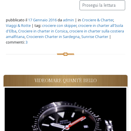
Prosegui la lettura
pubblicato il
17 Gennaio 2016
da
admin
| in
Crociere & Charter
,
Viaggi & Rotte
| tag:
crociere con skipper
,
crociere in charter all'Isola
d'Elba
,
Crociere in charter in Corsica
,
crociere in charter sulla costiera
amalfitana
,
Crocierein Charter in Sardegna
,
Sunrise Charter
|
commenti:
3
VIDEOMARE QUANT'È BELLO