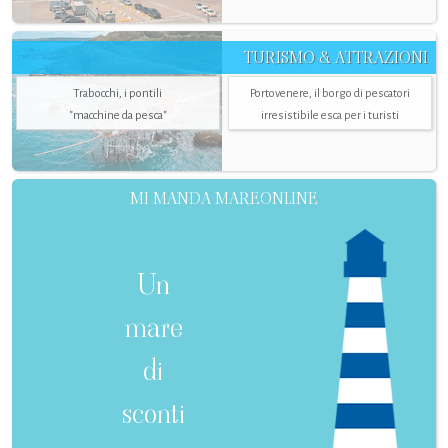
TURISMO & ATTRAZIONI
Trabocchi, i pontili
Portovenere, il borgo di pescatori
"macchine da pesca"
irresistibile esca per i turisti
MI MANDA MAREONLINE
Un
mare
di
sconti