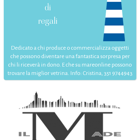
di
regali
Dedicato a chi produce o commercializza oggetti
che possono diventare una fantastica sorpresa per
chi li riceverà in dono. E che su mareonline possono
trovare la miglior vetrina. Info: Cristina, 351 9744943