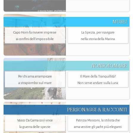
MUSEI
Capo Horn fa rivivere imprese
La Spezia. per navigare
ai confini dell’impossibile
nella storia della Marina
NONSOLOMARE
Per chi ama arrampicare
Il Mare della Tranquillità?
a strapiombo sul mare
Non serve andare sulla Luna
PERSONAGGI & RACCONTI
Vasco Da Gama così vince
Patrizia Mosconi, la stilista che
la guerra delle spezie
ama vestire gli yacht più eleganti