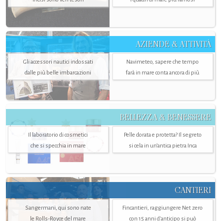
AZIENDE & ATTIVITÀ
Gli accessori nautici indossati
Navimeteo, sapere che tempo
dalle più belle imbarcazioni
farà in mare conta ancora di più
BELLEZZA & BENESSERE
Il laboratorio di cosmetici
Pelle dorata e protetta? Il segreto
che si specchia in mare
si cela in un’antica pietra Inca
CANTIERI
Sangermani, qui sono nate
Fincantieri, raggiungere Net zero
le Rolls-Royce del mare
con 15 anni d'anticipo si può