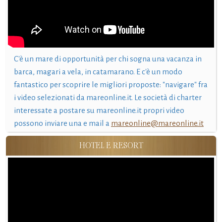
C'è un mare di opportunità per chi sogna una vacanza in
barca, magari a vela, in catamarano. E c'è un modo
fantastico per scoprire le migliori proposte: "navigare" fra
i video selezionati da mareonline.it. Le società di charter
interessate a postare su mareonline.it propri video
possono inviare una e mail a
mareonline@mareonline.it
HOTEL E RESORT