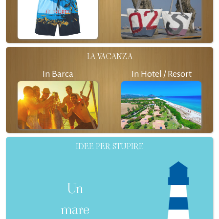
LA VACANZA
In Barca
In Hotel / Resort
IDEE PER STUPIRE
Un
mare