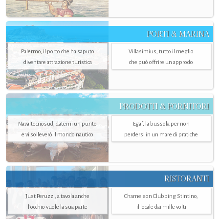
PORTI & MARINA
Palermo, il porto che ha saputo
Villasimius, tutto il meglio
diventare attrazione turistica
che può offrire un approdo
PRODOTTI & FORNITORI
Navaltecnosud, datemi un punto
Egaf, la bussola per non
e vi solleverò il mondo nautico
perdersi in un mare di pratiche
RISTORANTI
Just Peruzzi, a tavola anche
Chameleon Clubbing Stintino,
l’occhio vuole la sua parte
il locale dai mille volti