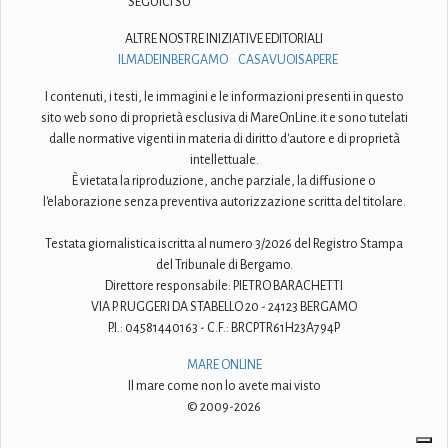
SEGUICI SU
ALTRE NOSTRE INIZIATIVE EDITORIALI
ILMADEINBERGAMO
CASAVUOISAPERE
I contenuti, i testi, le immagini e le informazioni presenti in questo
sito web sono di proprietà esclusiva di MareOnLine.it e sono tutelati
dalle normative vigenti in materia di diritto d'autore e di proprietà
intellettuale.
È vietata la riproduzione, anche parziale, la diffusione o
l'elaborazione senza preventiva autorizzazione scritta del titolare.
Testata giornalistica iscritta al numero 3/2026 del Registro Stampa
del Tribunale di Bergamo.
Direttore responsabile: PIETRO BARACHETTI
VIA P. RUGGERI DA STABELLO 20 - 24123 BERGAMO
P.I.: 04581440163 - C.F.: BRCPTR61H23A794P
MARE ONLINE
Il mare come non lo avete mai visto
© 2009-2026