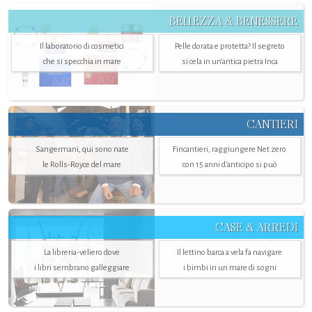
BELLEZZA & BENESSERE
Il laboratorio di cosmetici
Pelle dorata e protetta? Il segreto
che si specchia in mare
si cela in un’antica pietra Inca
CANTIERI
Sangermani, qui sono nate
Fincantieri, raggiungere Net zero
le Rolls-Royce del mare
con 15 anni d'anticipo si può
CASE & ARREDI
La libreria-veliero dove
Il lettino barca a vela fa navigare
i libri sembrano galleggiare
i bimbi in un mare di sogni