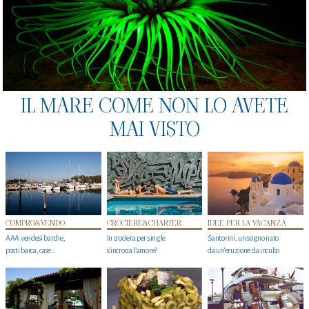
IL MARE COME NON LO AVETE
MAI VISTO
COMPRO&VENDO
CROCIERE&CHARTER
IDEE PER LA VACANZA
AAA vendesi barche,
In crociera per single
Santorini, un sogno nato
posti barca, case…
s'incrocia l’amore?
da un’eruzione da incubo