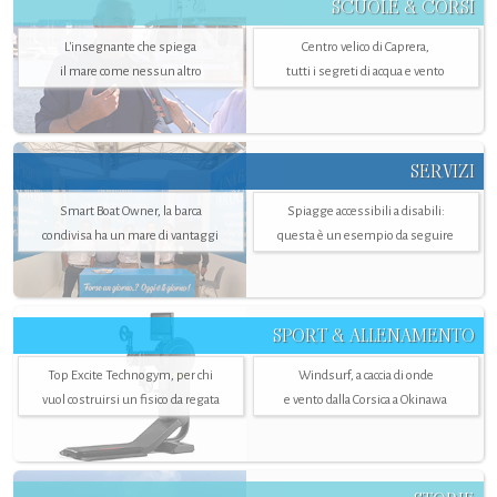
SCUOLE & CORSI
L'insegnante che spiega
Centro velico di Caprera,
il mare come nessun altro
tutti i segreti di acqua e vento
SERVIZI
Smart Boat Owner, la barca
Spiagge accessibili a disabili:
condivisa ha un mare di vantaggi
questa è un esempio da seguire
SPORT & ALLENAMENTO
Top Excite Technogym, per chi
Windsurf, a caccia di onde
vuol costruirsi un fisico da regata
e vento dalla Corsica a Okinawa