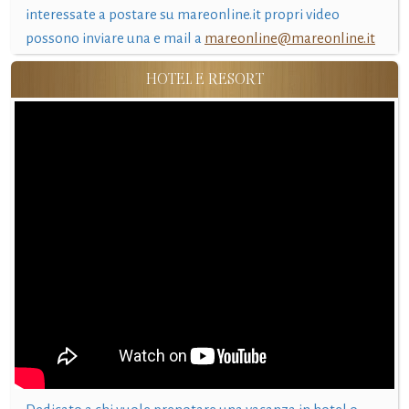
interessate a postare su mareonline.it propri video
possono inviare una e mail a
mareonline@mareonline.it
HOTEL E RESORT