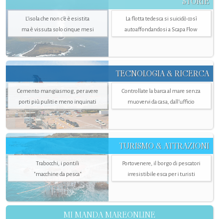
STORIE
L’isola che non c'è è esistita
La flotta tedesca si suicidò così
ma è vissuta solo cinque mesi
autoaffondandosi a Scapa Flow
TECNOLOGIA & RICERCA
Cemento mangiasmog, per avere
Controllate la barca al mare senza
porti più puliti e meno inquinati
muovervi da casa, dall’ufficio
TURISMO & ATTRAZIONI
Trabocchi, i pontili
Portovenere, il borgo di pescatori
"macchine da pesca"
irresistibile esca per i turisti
MI MANDA MAREONLINE