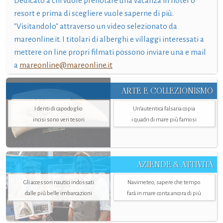
Dedicato a chi vuole prenotare una vacanza in hotel o
resort e prima di scegliere vuole saperne di più.
"Visitandolo" attraverso un video selezionato da
mareonline.it. I titolari di alberghi e villaggi interessati a
mettere on line propri filmati possono inviare una e mail
a
mareonline@mareonline.it
ARTE E COLLEZIONISMO
I denti di capodoglio
Un’autentica falsaria copia
incisi sono veri tesori
i quadri di mare più famosi
AZIENDE & ATTIVITÀ
Gli accessori nautici indossati
Navimeteo, sapere che tempo
dalle più belle imbarcazioni
farà in mare conta ancora di più