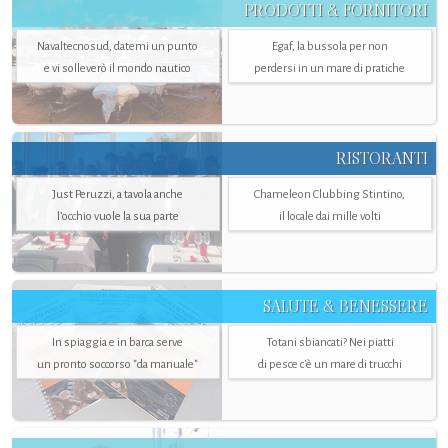
PRODOTTI & FORNITORI
Navaltecnosud, datemi un punto
Egaf, la bussola per non
e vi solleverò il mondo nautico
perdersi in un mare di pratiche
RISTORANTI
Just Peruzzi, a tavola anche
Chameleon Clubbing Stintino,
l’occhio vuole la sua parte
il locale dai mille volti
SALUTE & BENESSERE
In spiaggia e in barca serve
Totani sbiancati? Nei piatti
un pronto soccorso "da manuale"
di pesce c'è un mare di trucchi