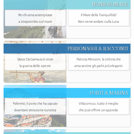
NONSOLOMARE
Per chi ama arrampicare
Il Mare della Tranquillità?
a strapiombo sul mare
Non serve andare sulla Luna
PERSONAGGI & RACCONTI
Vasco Da Gama così vince
Patrizia Mosconi, la stilista che
la guerra delle spezie
ama vestire gli yacht più eleganti
PORTI & MARINA
Palermo, il porto che ha saputo
Villasimius, tutto il meglio
diventare attrazione turistica
che può offrire un approdo