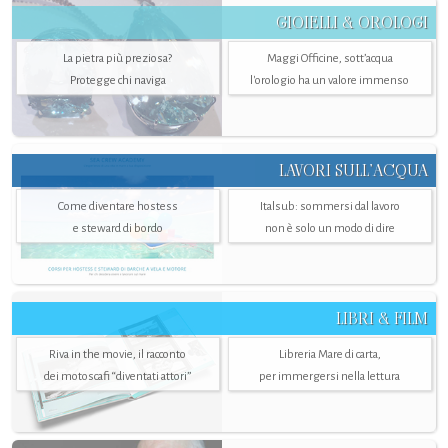
GIOIELLI & OROLOGI
La pietra più preziosa?
Maggi Officine, sott’acqua
Protegge chi naviga
l'orologio ha un valore immenso
LAVORI SULL’ACQUA
Come diventare hostess
Italsub: sommersi dal lavoro
e steward di bordo
non è solo un modo di dire
LIBRI & FILM
Riva in the movie, il racconto
Libreria Mare di carta,
dei motoscafi “diventati attori”
per immergersi nella lettura