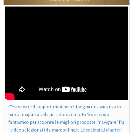
C'è un mare di opportunità per chi sogna una vacanza in
barca, magari a vela, in catamarano. E c'è un modo
fantastico per scoprire le migliori proposte: "navigare" fra
i video selezionati da mareonline.it. Le società di charter