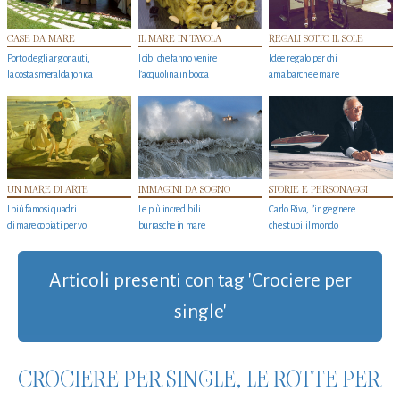
CASE DA MARE
IL MARE IN TAVOLA
REGALI SOTTO IL SOLE
Porto degli argonauti,
I cibi che fanno venire
Idee regalo per chi
la costa smeralda jonica
l’acquolina in bocca
ama barche e mare
UN MARE DI ARTE
IMMAGINI DA SOGNO
STORIE E PERSONAGGI
I più famosi quadri
Le più incredibili
Carlo Riva, l’ingegnere
di mare copiati per voi
burrasche in mare
che stupi' il mondo
Articoli presenti con tag 'Crociere per
single'
CROCIERE PER SINGLE, LE ROTTE PER