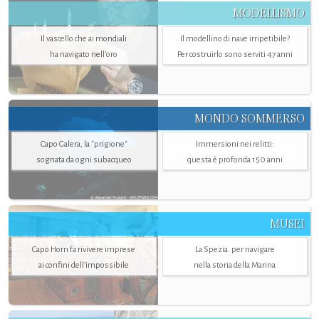
MODELLISMO
Il vascello che ai mondiali
Il modellino di nave irripetibile?
ha navigato nell’oro
Per costruirlo sono serviti 47 anni
MONDO SOMMERSO
Capo Galera, la "prigione"
Immersioni nei relitti:
sognata da ogni subacqueo
questa è profonda 150 anni
MUSEI
Capo Horn fa rivivere imprese
La Spezia. per navigare
ai confini dell’impossibile
nella storia della Marina