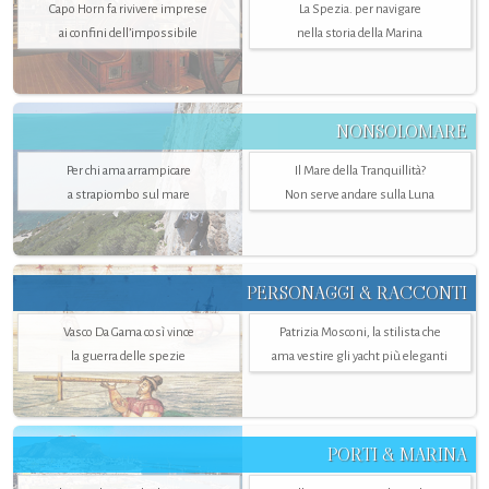
Capo Horn fa rivivere imprese
La Spezia. per navigare
ai confini dell’impossibile
nella storia della Marina
NONSOLOMARE
Per chi ama arrampicare
Il Mare della Tranquillità?
a strapiombo sul mare
Non serve andare sulla Luna
PERSONAGGI & RACCONTI
Vasco Da Gama così vince
Patrizia Mosconi, la stilista che
la guerra delle spezie
ama vestire gli yacht più eleganti
PORTI & MARINA