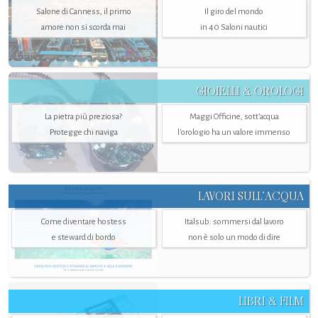
Salone di Canness, il primo
Il giro del mondo
amore non si scorda mai
in 40 Saloni nautici
GIOIELLI & OROLOGI
La pietra più preziosa?
Maggi Officine, sott’acqua
Protegge chi naviga
l'orologio ha un valore immenso
LAVORI SULL’ACQUA
Come diventare hostess
Italsub: sommersi dal lavoro
e steward di bordo
non è solo un modo di dire
LIBRI & FILM