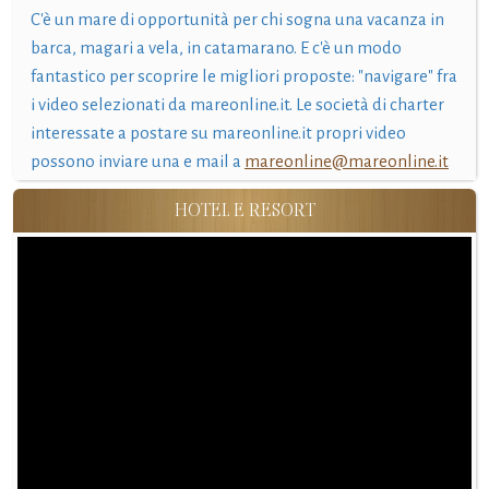
C'è un mare di opportunità per chi sogna una vacanza in
barca, magari a vela, in catamarano. E c'è un modo
fantastico per scoprire le migliori proposte: "navigare" fra
i video selezionati da mareonline.it. Le società di charter
interessate a postare su mareonline.it propri video
possono inviare una e mail a
mareonline@mareonline.it
HOTEL E RESORT