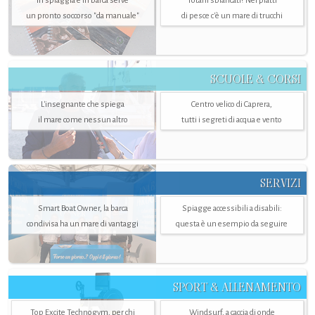
In spiaggia e in barca serve
Totani sbiancati? Nei piatti
un pronto soccorso "da manuale"
di pesce c'è un mare di trucchi
SCUOLE & CORSI
L'insegnante che spiega
Centro velico di Caprera,
il mare come nessun altro
tutti i segreti di acqua e vento
SERVIZI
Smart Boat Owner, la barca
Spiagge accessibili a disabili:
condivisa ha un mare di vantaggi
questa è un esempio da seguire
SPORT & ALLENAMENTO
Top Excite Technogym, per chi
Windsurf, a caccia di onde