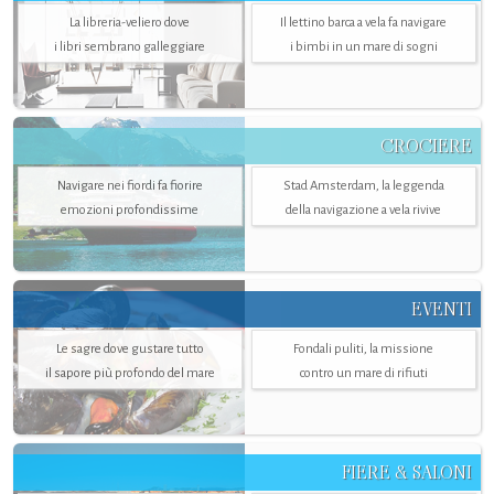
La libreria-veliero dove
Il lettino barca a vela fa navigare
i libri sembrano galleggiare
i bimbi in un mare di sogni
CROCIERE
Navigare nei fiordi fa fiorire
Stad Amsterdam, la leggenda
emozioni profondissime
della navigazione a vela rivive
EVENTI
Le sagre dove gustare tutto
Fondali puliti, la missione
il sapore più profondo del mare
contro un mare di rifiuti
FIERE & SALONI