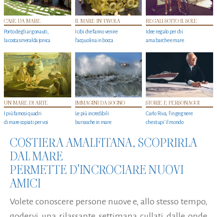
CASE DA MARE
IL MARE IN TAVOLA
REGALI SOTTO IL SOLE
Porto degli argonauti,
I cibi che fanno venire
Idee regalo per chi
la costa smeralda jonica
l’acquolina in bocca
ama barche e mare
UN MARE DI ARTE
IMMAGINI DA SOGNO
STORIE E PERSONAGGI
I più famosi quadri
Le più incredibili
Carlo Riva, l’ingegnere
di mare copiati per voi
burrasche in mare
che stupi' il mondo
COSTIERA AMALFITANA, SCOPRIRLA
DAL MARE
PERMETTE D'INCROCIARE NUOVI
AMICI
Volete conoscere persone nuove e, allo stesso tempo,
godervi una rilassante settimana cullati dalle onde