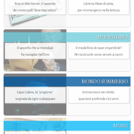
Riva in the movie, il racconto
Libreria Mare di carta,
dei motoscafi “diventati attori”
per immergersi nella lettura
MODELLISMO
Il vascello che ai mondiali
Il modellino di nave irripetibile?
ha navigato nell’oro
Per costruirlo sono serviti 47 anni
MONDO SOMMERSO
Capo Galera, la "prigione"
Immersioni nei relitti:
sognata da ogni subacqueo
questa è profonda 150 anni
MUSEI