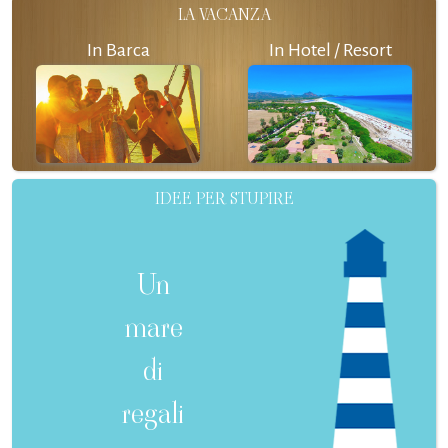
LA VACANZA
In Barca
In Hotel / Resort
IDEE PER STUPIRE
Un
mare
di
regali