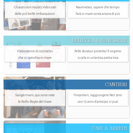
Gli accessori nautici indossati
Navimeteo, sapere che tempo
dalle più belle imbarcazioni
farà in mare conta ancora di più
BELLEZZA & BENESSERE
Il laboratorio di cosmetici
Pelle dorata e protetta? Il segreto
che si specchia in mare
si cela in un’antica pietra Inca
CANTIERI
Sangermani, qui sono nate
Fincantieri, raggiungere Net zero
le Rolls-Royce del mare
con 15 anni d'anticipo si può
CASE & ARREDI