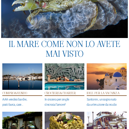
IL MARE COME NON LO AVETE
MAI VISTO
COMPRO&VENDO
CROCIERE&CHARTER
IDEE PER LA VACANZA
AAA vendesi barche,
In crociera per single
Santorini, un sogno nato
posti barca, case…
s'incrocia l’amore?
da un’eruzione da incubo