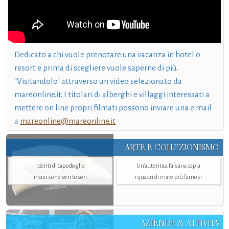
Dedicato a chi vuole prenotare una vacanza in hotel o
resort e prima di scegliere vuole saperne di più.
"Visitandolo" attraverso un video selezionato da
mareonline.it. I titolari di alberghi e villaggi interessati a
mettere on line propri filmati possono inviare una e mail
a
mareonline@mareonline.it
ARTE E COLLEZIONISMO
I denti di capodoglio
Un’autentica falsaria copia
incisi sono veri tesori
i quadri di mare più famosi
AZIENDE & ATTIVITÀ