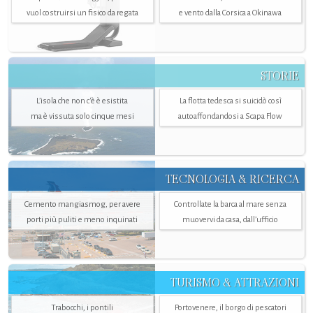
vuol costruirsi un fisico da regata
e vento dalla Corsica a Okinawa
STORIE
L’isola che non c'è è esistita
La flotta tedesca si suicidò così
ma è vissuta solo cinque mesi
autoaffondandosi a Scapa Flow
TECNOLOGIA & RICERCA
Cemento mangiasmog, per avere
Controllate la barca al mare senza
porti più puliti e meno inquinati
muovervi da casa, dall’ufficio
TURISMO & ATTRAZIONI
Trabocchi, i pontili
Portovenere, il borgo di pescatori