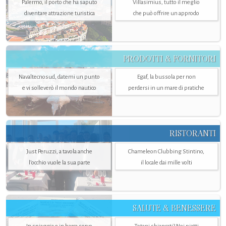
Palermo, il porto che ha saputo
Villasimius, tutto il meglio
diventare attrazione turistica
che può offrire un approdo
PRODOTTI & FORNITORI
Navaltecnosud, datemi un punto
Egaf, la bussola per non
e vi solleverò il mondo nautico
perdersi in un mare di pratiche
RISTORANTI
Just Peruzzi, a tavola anche
Chameleon Clubbing Stintino,
l’occhio vuole la sua parte
il locale dai mille volti
SALUTE & BENESSERE