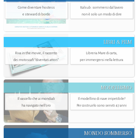
Come diventare hostess
Italsub: sommersi dal lavoro
e steward di bordo
non è solo un modo di dire
LIBRI & FILM
Riva in the movie, il racconto
Libreria Mare di carta,
dei motoscafi “diventati attori”
per immergersi nella lettura
MODELLISMO
Il vascello che ai mondiali
Il modellino di nave irripetibile?
ha navigato nell’oro
Per costruirlo sono serviti 47 anni
MONDO SOMMERSO