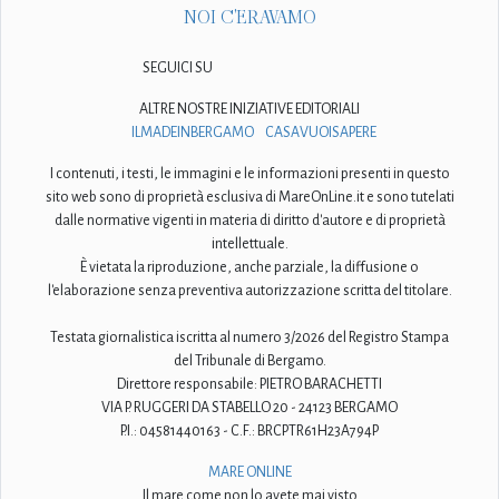
NOI C'ERAVAMO
SEGUICI SU
ALTRE NOSTRE INIZIATIVE EDITORIALI
ILMADEINBERGAMO
CASAVUOISAPERE
I contenuti, i testi, le immagini e le informazioni presenti in questo
sito web sono di proprietà esclusiva di MareOnLine.it e sono tutelati
dalle normative vigenti in materia di diritto d'autore e di proprietà
intellettuale.
È vietata la riproduzione, anche parziale, la diffusione o
l'elaborazione senza preventiva autorizzazione scritta del titolare.
Testata giornalistica iscritta al numero 3/2026 del Registro Stampa
del Tribunale di Bergamo.
Direttore responsabile: PIETRO BARACHETTI
VIA P. RUGGERI DA STABELLO 20 - 24123 BERGAMO
P.I.: 04581440163 - C.F.: BRCPTR61H23A794P
MARE ONLINE
Il mare come non lo avete mai visto