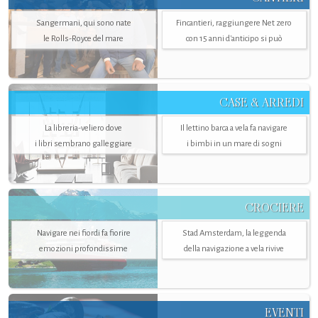
Sangermani, qui sono nate
Fincantieri, raggiungere Net zero
le Rolls-Royce del mare
con 15 anni d'anticipo si può
CASE & ARREDI
La libreria-veliero dove
Il lettino barca a vela fa navigare
i libri sembrano galleggiare
i bimbi in un mare di sogni
CROCIERE
Navigare nei fiordi fa fiorire
Stad Amsterdam, la leggenda
emozioni profondissime
della navigazione a vela rivive
EVENTI