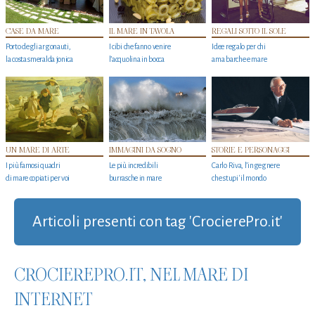
CASE DA MARE
IL MARE IN TAVOLA
REGALI SOTTO IL SOLE
Porto degli argonauti,
I cibi che fanno venire
Idee regalo per chi
la costa smeralda jonica
l’acquolina in bocca
ama barche e mare
UN MARE DI ARTE
IMMAGINI DA SOGNO
STORIE E PERSONAGGI
I più famosi quadri
Le più incredibili
Carlo Riva, l’ingegnere
di mare copiati per voi
burrasche in mare
che stupi' il mondo
Articoli presenti con tag 'CrocierePro.it'
CROCIEREPRO.IT, NEL MARE DI
INTERNET