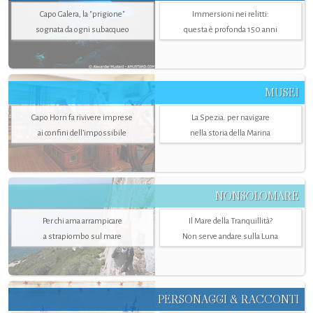
Capo Galera, la "prigione"
Immersioni nei relitti:
sognata da ogni subacqueo
questa è profonda 150 anni
MUSEI
Capo Horn fa rivivere imprese
La Spezia. per navigare
ai confini dell’impossibile
nella storia della Marina
NONSOLOMARE
Per chi ama arrampicare
Il Mare della Tranquillità?
a strapiombo sul mare
Non serve andare sulla Luna
PERSONAGGI & RACCONTI