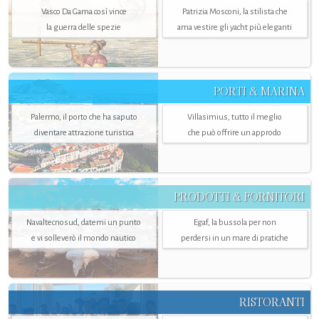
Vasco Da Gama così vince
Patrizia Mosconi, la stilista che
la guerra delle spezie
ama vestire gli yacht più eleganti
PORTI & MARINA
Palermo, il porto che ha saputo
Villasimius, tutto il meglio
diventare attrazione turistica
che può offrire un approdo
PRODOTTI & FORNITORI
Navaltecnosud, datemi un punto
Egaf, la bussola per non
e vi solleverò il mondo nautico
perdersi in un mare di pratiche
RISTORANTI