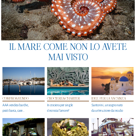
IL MARE COME NON LO AVETE
MAI VISTO
COMPRO&VENDO
CROCIERE&CHARTER
IDEE PER LA VACANZA
AAA vendesi barche,
In crociera per single
Santorini, un sogno nato
posti barca, case…
s'incrocia l’amore?
da un’eruzione da incubo