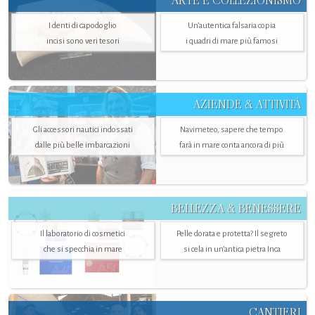
ARTE E COLLEZIONISMO
I denti di capodoglio
Un’autentica falsaria copia
incisi sono veri tesori
i quadri di mare più famosi
AZIENDE & ATTIVITÀ
Gli accessori nautici indossati
Navimeteo, sapere che tempo
dalle più belle imbarcazioni
farà in mare conta ancora di più
BELLEZZA & BENESSERE
Il laboratorio di cosmetici
Pelle dorata e protetta? Il segreto
che si specchia in mare
si cela in un’antica pietra Inca
CANTIERI