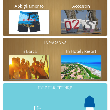
Abbigliamento
Accessori
LA VACANZA
In Barca
In Hotel / Resort
IDEE PER STUPIRE
Un