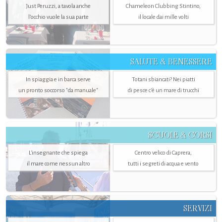
Just Peruzzi, a tavola anche
Chameleon Clubbing Stintino,
l’occhio vuole la sua parte
il locale dai mille volti
SALUTE & BENESSERE
In spiaggia e in barca serve
Totani sbiancati? Nei piatti
un pronto soccorso "da manuale"
di pesce c'è un mare di trucchi
SCUOLE & CORSI
L'insegnante che spiega
Centro velico di Caprera,
il mare come nessun altro
tutti i segreti di acqua e vento
SERVIZI