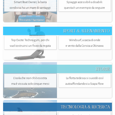
Smart Boat Owner, la barca
Spiagge accessibili a disabili:
condivisa ha un mare di vantaggi
questa è un esempio da seguire
SPORT & ALLENAMENTO
Top Excite Technogym, per chi
Windsurf, a caccia di onde
vuol costruirsi un fisico da regata
e vento dalla Corsica a Okinawa
STORIE
L’isola che non c'è è esistita
La flotta tedesca si suicidò così
ma è vissuta solo cinque mesi
autoaffondandosi a Scapa Flow
TECNOLOGIA & RICERCA