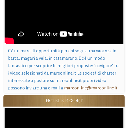
C'è un mare di opportunità per chi sogna una vacanza in
barca, magari a vela, in catamarano. E c'è un modo
fantastico per scoprire le migliori proposte: "navigare" fra
i video selezionati da mareonline.it. Le società di charter
interessate a postare su mareonline.it propri video
possono inviare una e mail a
mareonline@mareonline.it
HOTEL E RESORT