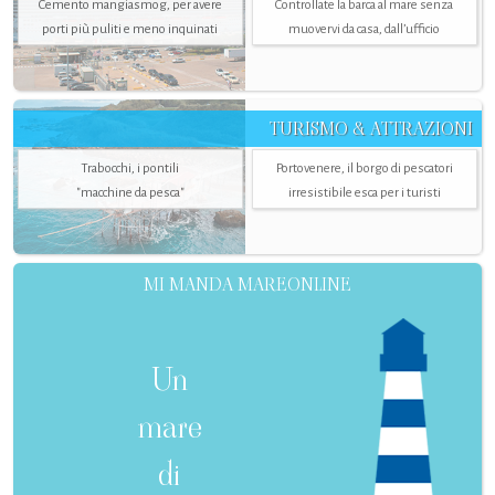
Cemento mangiasmog, per avere
Controllate la barca al mare senza
porti più puliti e meno inquinati
muovervi da casa, dall’ufficio
TURISMO & ATTRAZIONI
Trabocchi, i pontili
Portovenere, il borgo di pescatori
"macchine da pesca"
irresistibile esca per i turisti
MI MANDA MAREONLINE
Un
mare
di