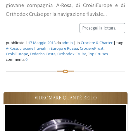
giovane compagnia A-Rosa, di CroisiEurope e di
Orthodox Cruise per la navigazione fluviale...
Prosegui la lettura
pubblicato il
17 Maggio 2013
da
admin
| in
Crociere & Charter
| tag:
A-Rosa
,
crociere fluviali in Europa e Russia
,
CrocierePro.it
,
CroisiEurope
,
Federico Costa
,
Orthodox Cruise
,
Top Cruises
|
commenti:
0
VIDEOMARE QUANT'È BELLO