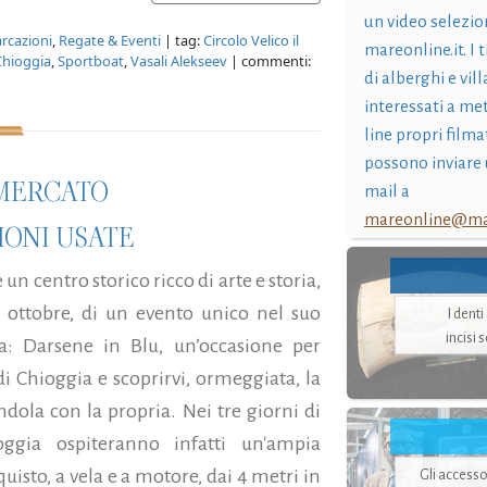
un video selezio
rcazioni
,
Regate & Eventi
| tag:
Circolo Velico il
mareonline.it. I t
Chioggia
,
Sportboat
,
Vasali Alekseev
| commenti:
di alberghi e vil
interessati a me
line propri filma
possono inviare 
 MERCATO
mail a
mareonline@mar
IONI USATE
 un centro storico ricco di arte e storia,
1 ottobre, di un evento unico nel suo
I dent
incisi 
a: Darsene in Blu, un’occasione per
i Chioggia e scoprirvi, ormeggiata, la
ola con la propria. Nei tre giorni di
ggia ospiteranno infatti un'ampia
uisto, a vela e a motore, dai 4 metri in
Gli accesso