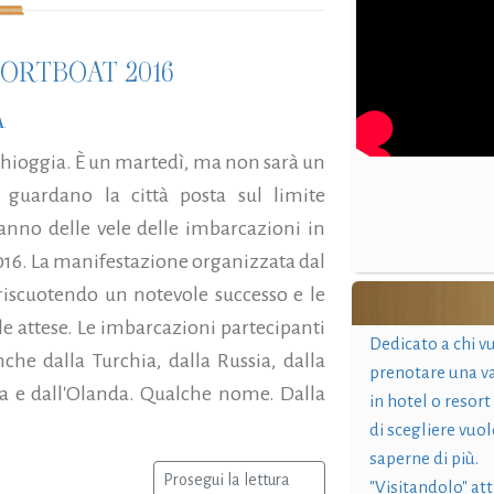
ORTBOAT 2016
A
Chioggia. È un martedì, ma non sarà un
guardano la città posta sul limite
anno delle vele delle imbarcazioni in
016. La manifestazione organizzata dal
 riscuotendo un notevole successo e le
le attese. Le imbarcazioni partecipanti
Dedicato a chi v
che dalla Turchia, dalla Russia, dalla
prenotare una v
lta e dall'Olanda. Qualche nome. Dalla
in hotel o resort
di scegliere vuol
saperne di più.
Prosegui la lettura
"Visitandolo" at