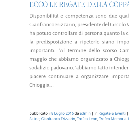
ECCO LE REGATE DELLA COPPA
Disponibilità e competenza sono due qual
Gianfranco Frizzarin, presidente del Circolo V
ha potuto controllare di persona quanto la ca
la predisposizione a ripeterlo siano imp
importanti. "Al termine dello scorso C
maggio che abbiamo organizzato a Chioggi
sodalizio padovano, "abbiamo fatto intendere 
piacere continuare a organizzare importan
Chioggia...
pubblicato il
8 Luglio 2016
da
admin
| in
Regate & Eventi
|
Saline
,
Gianfranco Frizzarin
,
Trofeo Leon
,
Trofeo Memorial 