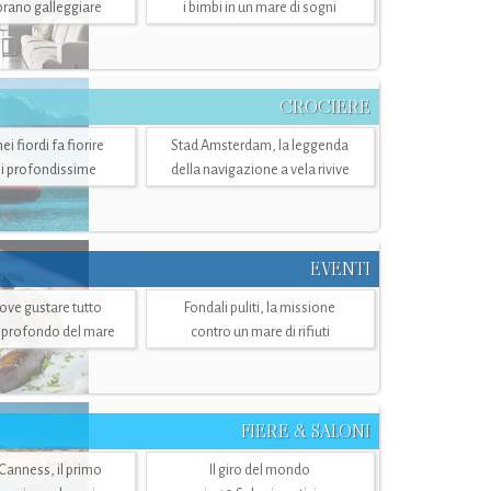
mbrano galleggiare
i bimbi in un mare di sogni
CROCIERE
i fiordi fa fiorire
Stad Amsterdam, la leggenda
i profondissime
della navigazione a vela rivive
EVENTI
dove gustare tutto
Fondali puliti, la missione
ù profondo del mare
contro un mare di rifiuti
FIERE & SALONI
 Canness, il primo
Il giro del mondo