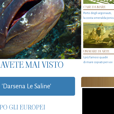
CASE DA MARE
Porto degli argonauti,
la costa smeralda jonic
UN MARE DI ARTE
I più famosi quadri
AVETE MAI VISTO
di mare copiati per voi
 'Darsena Le Saline'
PO GLI EUROPEI