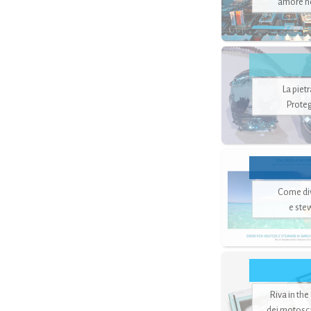
amore no
La piet
Proteg
Come di
e ste
Riva in the
dei motoscaf