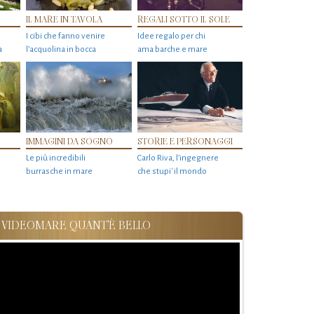
IL MARE IN TAVOLA
REGALI SOTTO IL SOLE
I cibi che fanno venire
Idee regalo per chi
a
l’acquolina in bocca
ama barche e mare
IMMAGINI DA SOGNO
STORIE E PERSONAGGI
Le più incredibili
Carlo Riva, l’ingegnere
burrasche in mare
che stupi' il mondo
VIDEOMARE QUANT'È BELLO