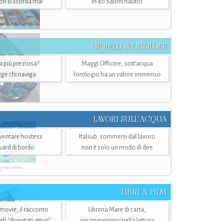
n si scorda mai
in 40 Saloni nautici
GIOIELLI & OROLOGI
ra più preziosa?
Maggi Officine, sott’acqua
ge chi naviga
l'orologio ha un valore immenso
LAVORI SULL’ACQUA
ventare hostess
Italsub: sommersi dal lavoro
ward di bordo
non è solo un modo di dire
LIBRI & FILM
 movie, il racconto
Libreria Mare di carta,
i “diventati attori”
per immergersi nella lettura