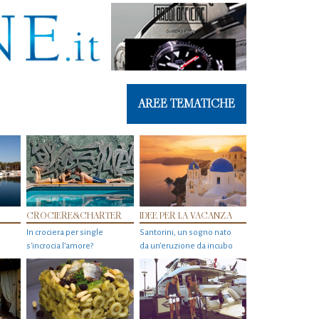
AREE TEMATICHE
CROCIERE&CHARTER
IDEE PER LA VACANZA
In crociera per single
Santorini, un sogno nato
s'incrocia l’amore?
da un’eruzione da incubo