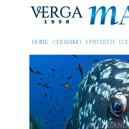
HOME
CHI SIAMO
I PIÙ LETTI
I C