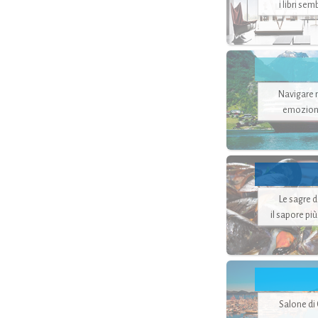
i libri se
Navigare ne
emozion
Le sagre 
il sapore pi
Salone di