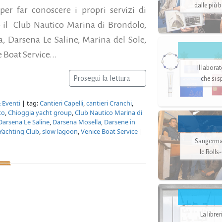
dalle più 
per far conoscere i propri servizi di
o il Club Nautico Marina di Brondolo,
, Darsena Le Saline, Marina del Sole,
 Boat Service...
Il labora
Prosegui la lettura
che si 
 Eventi
| tag:
Cantieri Capelli
,
cantieri Cranchi
,
to
,
Chioggia yacht group
,
Club Nautico Marina di
Darsena Le Saline
,
Darsena Mosella
,
Darsene in
achting Club
,
slow lagoon
,
Venice Boat Service
|
Sangerman
le Rolls
La libre