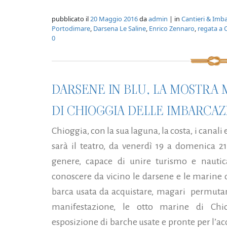
pubblicato il
20 Maggio 2016
da
admin
| in
Cantieri & Imba
Portodimare
,
Darsena Le Saline
,
Enrico Zennaro
,
regata a 
0
DARSENE IN BLU, LA MOSTRA
DI CHIOGGIA DELLE IMBARCAZ
Chioggia, con la sua laguna, la costa, i canali e
sarà il teatro, da venerdì 19 a domenica 2
genere, capace di unire turismo e nautic
conoscere da vicino le darsene e le marine d
barca usata da acquistare, magari permutand
manifestazione, le otto marine di Chio
esposizione di barche usate e pronte per l’acq