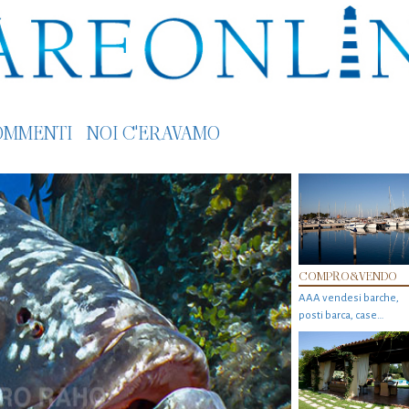
OMMENTI
NOI C'ERAVAMO
COMPRO&VENDO
AAA vendesi barche,
posti barca, case…