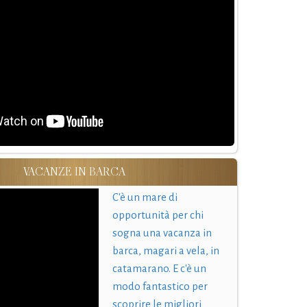
VACANZE IN BARCA
C'è un mare di
opportunità per chi
sogna una vacanza in
barca, magari a vela, in
catamarano. E c'è un
modo fantastico per
scoprire le migliori