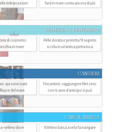
belle imbarcazioni
farà in mare conta ancora di più
BELLEZZA & BENESSERE
torio di cosmetici
Pelle dorata e protetta? Il segreto
specchia in mare
si cela in un’antica pietra Inca
CANTIERI
i, qui sono nate
Fincantieri, raggiungere Net zero
-Royce del mare
con 15 anni d'anticipo si può
CASE & ARREDI
ria-veliero dove
Il lettino barca a vela fa navigare