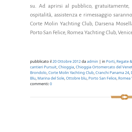
su. Ad aprirsi al pubblico, gratuitamente, 
ospitalità, assistenza e rimessaggio sarann
Corte Molin Yachting Club, Darsena Mosella
Porto San Felice, Romea Yachting Club, Venice
pubblicato il
20 Ottobre 2012
da
admin
| in
Porti
,
Regate &
cantieri Pursuit
,
Chioggia
,
Chioggia Ortomercato del Vene
Brondolo
,
Corte Molin Yachting Club
,
Cranchi Panama 24
,
Blu
,
Marina del Sole
,
Ottobre blu
,
Porto San Felice
,
Romea Y
commenti:
0