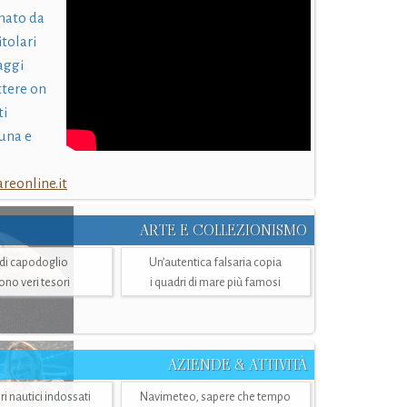
nato da
itolari
laggi
ttere on
ti
una e
eonline.it
ARTE E COLLEZIONISMO
i di capodoglio
Un’autentica falsaria copia
sono veri tesori
i quadri di mare più famosi
AZIENDE & ATTIVITÀ
ri nautici indossati
Navimeteo, sapere che tempo