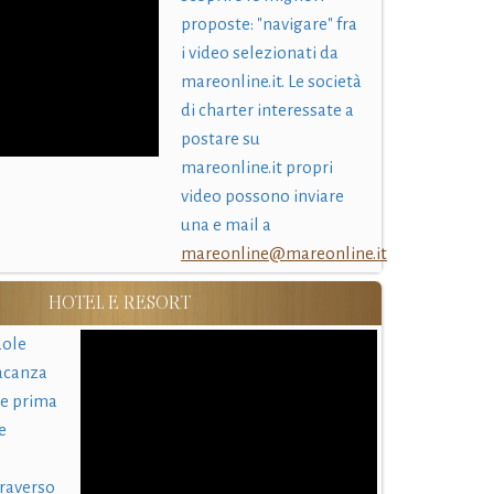
proposte: "navigare" fra
i video selezionati da
mareonline.it. Le società
di charter interessate a
postare su
mareonline.it propri
video possono inviare
una e mail a
mareonline@mareonline.it
HOTEL E RESORT
uole
acanza
 e prima
e
traverso