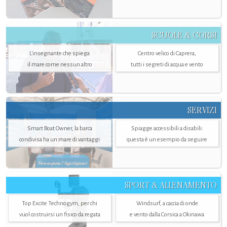
SCUOLE & CORSI
L'insegnante che spiega
Centro velico di Caprera,
il mare come nessun altro
tutti i segreti di acqua e vento
SERVIZI
Smart Boat Owner, la barca
Spiagge accessibili a disabili:
condivisa ha un mare di vantaggi
questa è un esempio da seguire
SPORT & ALLENAMENTO
Top Excite Technogym, per chi
Windsurf, a caccia di onde
vuol costruirsi un fisico da regata
e vento dalla Corsica a Okinawa