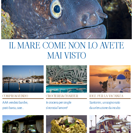
IL MARE COME NON LO AVETE
MAI VISTO
COMPRO&VENDO
CROCIERE&CHARTER
IDEE PER LA VACANZA
AAA vendesi barche,
In crociera per single
Santorini, un sogno nato
posti barca, case…
s'incrocia l’amore?
da un’eruzione da incubo