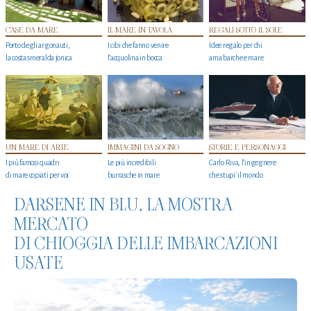
CASE DA MARE
IL MARE IN TAVOLA
REGALI SOTTO IL SOLE
Porto degli argonauti,
I cibi che fanno venire
Idee regalo per chi
la costa smeralda jonica
l’acquolina in bocca
ama barche e mare
UN MARE DI ARTE
IMMAGINI DA SOGNO
STORIE E PERSONAGGI
I più famosi quadri
Le più incredibili
Carlo Riva, l’ingegnere
di mare copiati per voi
burrasche in mare
che stupi' il mondo
DARSENE IN BLU, LA MOSTRA
MERCATO
DI CHIOGGIA DELLE IMBARCAZIONI
USATE