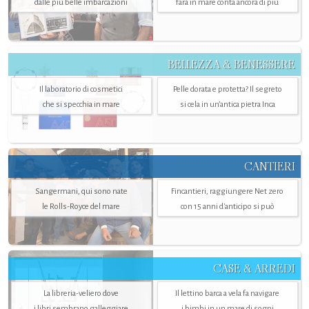
dalle più belle imbarcazioni
farà in mare conta ancora di più
BELLEZZA & BENESSERE
Il laboratorio di cosmetici
Pelle dorata e protetta? Il segreto
che si specchia in mare
si cela in un’antica pietra Inca
CANTIERI
Sangermani, qui sono nate
Fincantieri, raggiungere Net zero
le Rolls-Royce del mare
con 15 anni d'anticipo si può
CASE & ARREDI
La libreria-veliero dove
Il lettino barca a vela fa navigare
i libri sembrano galleggiare
i bimbi in un mare di sogni