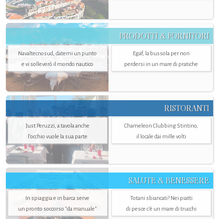
PRODOTTI & FORNITORI
Navaltecnosud, datemi un punto
Egaf, la bussola per non
e vi solleverò il mondo nautico
perdersi in un mare di pratiche
RISTORANTI
Just Peruzzi, a tavola anche
Chameleon Clubbing Stintino,
l’occhio vuole la sua parte
il locale dai mille volti
SALUTE & BENESSERE
In spiaggia e in barca serve
Totani sbiancati? Nei piatti
un pronto soccorso "da manuale"
di pesce c'è un mare di trucchi