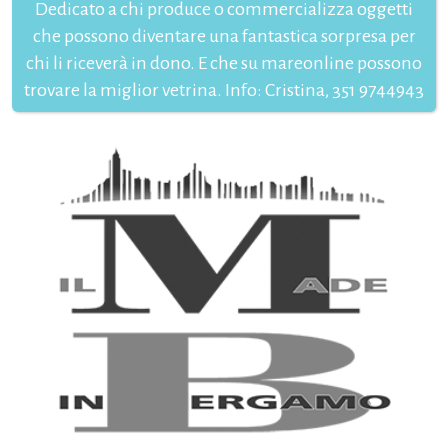
Dedicato a chi produce o commercializza oggetti
che possono diventare una fantastica sorpresa per
chi li riceverà in dono. E che su mareonline possono
trovare la miglior vetrina. Info: Cristina, 351 9744943