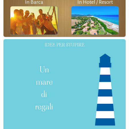
In Barca
In Hotel / Resort
IDEE PER STUPIRE
Un
mare
di
regali