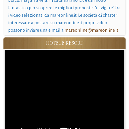
barca, magari a vela, in catamarano. E c'è un modo
fantastico per scoprire le migliori proposte: "navigare" fra
i video selezionati da mareonline.it. Le società di charter
interessate a postare su mareonline.it propri video
possono inviare una e mail a
mareonline@mareonline.it
HOTEL E RESORT