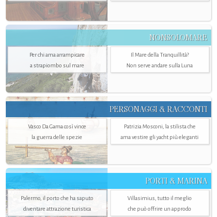
NONSOLOMARE
Per chi ama arrampicare
Il Mare della Tranquillità?
a strapiombo sul mare
Non serve andare sulla Luna
PERSONAGGI & RACCONTI
Vasco Da Gama così vince
Patrizia Mosconi, la stilista che
la guerra delle spezie
ama vestire gli yacht più eleganti
PORTI & MARINA
Palermo, il porto che ha saputo
Villasimius, tutto il meglio
diventare attrazione turistica
che può offrire un approdo