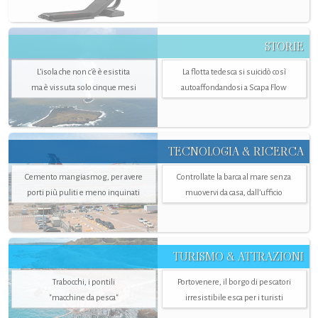
STORIE
L’isola che non c'è è esistita
La flotta tedesca si suicidò così
ma è vissuta solo cinque mesi
autoaffondandosi a Scapa Flow
TECNOLOGIA & RICERCA
Cemento mangiasmog, per avere
Controllate la barca al mare senza
porti più puliti e meno inquinati
muovervi da casa, dall’ufficio
TURISMO & ATTRAZIONI
Trabocchi, i pontili
Portovenere, il borgo di pescatori
"macchine da pesca"
irresistibile esca per i turisti