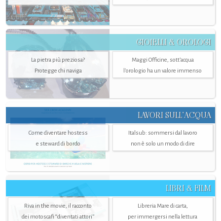
GIOIELLI & OROLOGI
La pietra più preziosa?
Maggi Officine, sott’acqua
Protegge chi naviga
l'orologio ha un valore immenso
LAVORI SULL’ACQUA
Come diventare hostess
Italsub: sommersi dal lavoro
e steward di bordo
non è solo un modo di dire
LIBRI & FILM
Riva in the movie, il racconto
Libreria Mare di carta,
dei motoscafi “diventati attori”
per immergersi nella lettura