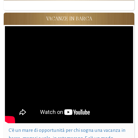
VACANZE IN BARCA
C'è un mare di opportunità per chi sogna una vacanza in