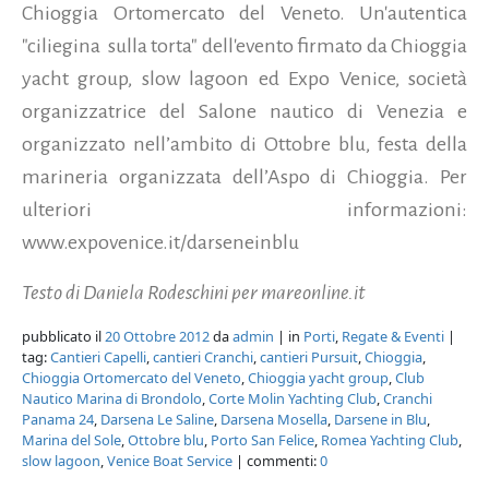
Chioggia Ortomercato del Veneto. Un'autentica
"ciliegina sulla torta" dell'evento firmato da Chioggia
yacht group, slow lagoon ed Expo Venice, società
organizzatrice del Salone nautico di Venezia e
organizzato nell’ambito di Ottobre blu, festa della
marineria organizzata dell’Aspo di Chioggia. Per
ulteriori informazioni:
www.expovenice.it/darseneinblu
Testo di Daniela Rodeschini per mareonline.it
pubblicato il
20 Ottobre 2012
da
admin
| in
Porti
,
Regate & Eventi
|
tag:
Cantieri Capelli
,
cantieri Cranchi
,
cantieri Pursuit
,
Chioggia
,
Chioggia Ortomercato del Veneto
,
Chioggia yacht group
,
Club
Nautico Marina di Brondolo
,
Corte Molin Yachting Club
,
Cranchi
Panama 24
,
Darsena Le Saline
,
Darsena Mosella
,
Darsene in Blu
,
Marina del Sole
,
Ottobre blu
,
Porto San Felice
,
Romea Yachting Club
,
slow lagoon
,
Venice Boat Service
| commenti:
0