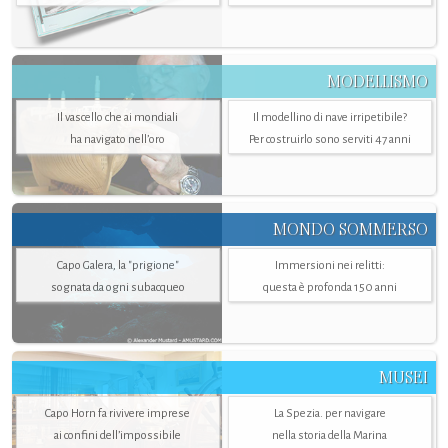
MODELLISMO
Il vascello che ai mondiali
Il modellino di nave irripetibile?
ha navigato nell’oro
Per costruirlo sono serviti 47 anni
MONDO SOMMERSO
Capo Galera, la "prigione"
Immersioni nei relitti:
sognata da ogni subacqueo
questa è profonda 150 anni
MUSEI
Capo Horn fa rivivere imprese
La Spezia. per navigare
ai confini dell’impossibile
nella storia della Marina