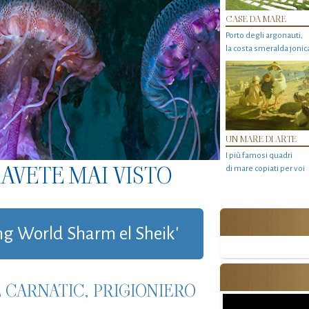
CASE DA MARE
Porto degli argonauti,
la costa smeralda jonic
UN MARE DI ARTE
I più famosi quadri
AVETE MAI VISTO
di mare copiati per voi
ving World Sharm el Sheik'
 CARNATIC, PRIGIONIERO