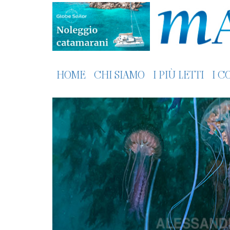
HOME
CHI SIAMO
I PIÙ LETTI
I C