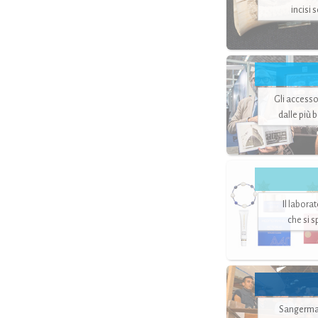
incisi 
Gli accesso
dalle più 
Il labora
che si 
Sangerman