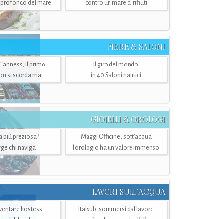
ù profondo del mare
contro un mare di rifiuti
FIERE & SALONI
 Canness, il primo
Il giro del mondo
n si scorda mai
in 40 Saloni nautici
GIOIELLI & OROLOGI
ra più preziosa?
Maggi Officine, sott’acqua
ge chi naviga
l'orologio ha un valore immenso
LAVORI SULL’ACQUA
ventare hostess
Italsub: sommersi dal lavoro