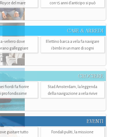
-Royce del mare
con 15 anni d'anticipo si può
CASE & ARREDI
ria-veliero dove
Il lettino barca a vela fa navigare
mbrano galleggiare
i bimbi in un mare di sogni
CROCIERE
i fiordi fa fiorire
Stad Amsterdam, la leggenda
i profondissime
della navigazione a vela rivive
EVENTI
dove gustare tutto
Fondali puliti, la missione