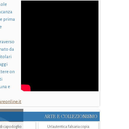
uole
acanza
 e prima
e
traverso
nato da
itolari
laggi
ttere on
ti
una e
eonline.it
ARTE E COLLEZIONISMO
i di capodoglio
Un’autentica falsaria copia