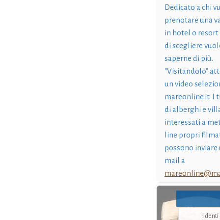
Dedicato a chi v
prenotare una v
in hotel o resort
di scegliere vuol
saperne di più.
"Visitandolo" at
un video selezio
mareonline.it. I t
di alberghi e vil
interessati a me
line propri filma
possono inviare 
mail a
mareonline@mar
I dent