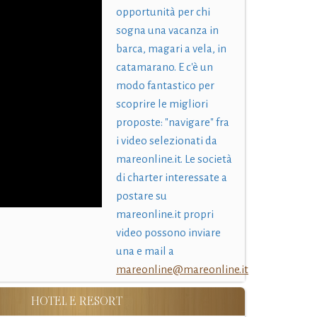
opportunità per chi
sogna una vacanza in
barca, magari a vela, in
catamarano. E c'è un
modo fantastico per
scoprire le migliori
proposte: "navigare" fra
i video selezionati da
mareonline.it. Le società
di charter interessate a
postare su
mareonline.it propri
video possono inviare
una e mail a
mareonline@mareonline.it
HOTEL E RESORT