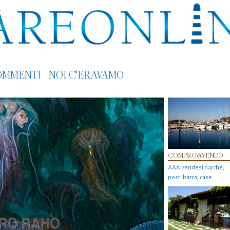
OMMENTI
NOI C'ERAVAMO
COMPRO&VENDO
AAA vendesi barche,
posti barca, case…