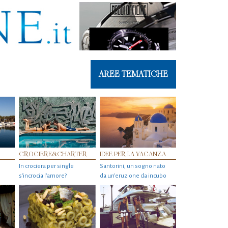
AREE TEMATICHE
CROCIERE&CHARTER
IDEE PER LA VACANZA
In crociera per single
Santorini, un sogno nato
s'incrocia l’amore?
da un’eruzione da incubo