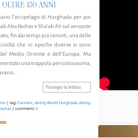
 OLTRE 150 ANNI
iano l’arcipelago di Hurghada per poi
a’ab Abu Nuhas e Sha’ab Ali sul versante
ato, fin dai tempi più remoti, una delle
civiltà che in epoche diverse si sono
 del Medio Oriente e dell’Europa. Ma
esentato una trappola pericolosissima,
avano...
Prosegui la lettura
rso
| tag:
Carnatic
,
diving World Hurghada
,
diving
 Nuhas
| commenti:
3