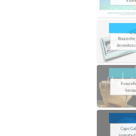
e ste
Riva in the
dei motoscaf
Il vascel
ha nav
Capo Gale
sognata d