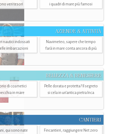
sono veri tesori
i quadri di mare più famosi
AZIENDE & ATTIVITÀ
ri nautici indossati
Navimeteo, sapere che tempo
belle imbarcazioni
farà in mare conta ancora di più
BELLEZZA & BENESSERE
torio di cosmetici
Pelle dorata e protetta? Il segreto
specchia in mare
si cela in un’antica pietra Inca
CANTIERI
i, qui sono nate
Fincantieri, raggiungere Net zero