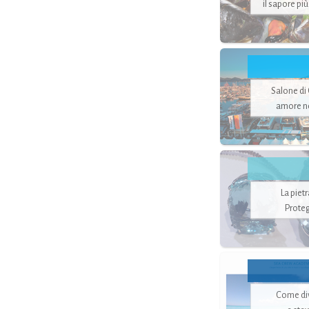
il sapore pi
Salone di
amore no
La piet
Proteg
Come di