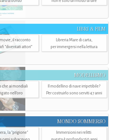
ward di bordo
non è solo un modo di dire
LIBRI & FILM
 movie, il racconto
Libreria Mare di carta,
i “diventati attori”
per immergersi nella lettura
MODELLISMO
lo che ai mondiali
Il modellino di nave irripetibile?
igato nell’oro
Per costruirlo sono serviti 47 anni
MONDO SOMMERSO
ra, la "prigione"
Immersioni nei relitti:
a ogni subacqueo
questa è profonda 150 anni