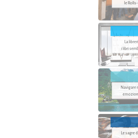
le Rolls
La libre
i libri se
Navigare ne
emozion
Le sagre 