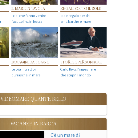
IL MARE IN TAVOLA
REGALI SOTTO IL SOLE
I cibi che fanno venire
Idee regalo per chi
a
l’acquolina in bocca
ama barche e mare
IMMAGINI DA SOGNO
STORIE E PERSONAGGI
Le più incredibili
Carlo Riva, l’ingegnere
burrasche in mare
che stupi' il mondo
VIDEOMARE QUANT'È BELLO
VACANZE IN BARCA
C'è un mare di