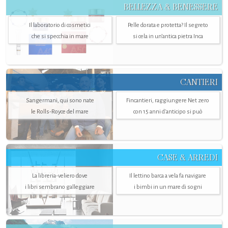
BELLEZZA & BENESSERE
Il laboratorio di cosmetici
Pelle dorata e protetta? Il segreto
che si specchia in mare
si cela in un’antica pietra Inca
CANTIERI
Sangermani, qui sono nate
Fincantieri, raggiungere Net zero
le Rolls-Royce del mare
con 15 anni d'anticipo si può
CASE & ARREDI
La libreria-veliero dove
Il lettino barca a vela fa navigare
i libri sembrano galleggiare
i bimbi in un mare di sogni