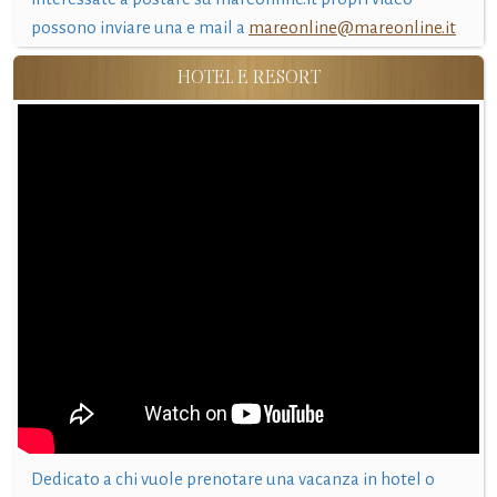
possono inviare una e mail a
mareonline@mareonline.it
HOTEL E RESORT
Dedicato a chi vuole prenotare una vacanza in hotel o