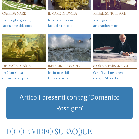
CASE DA MARE
IL MARE IN TAVOLA
REGALI SOTTO IL SOLE
Porto degli argonauti,
I cibi che fanno venire
Idee regalo per chi
la costa smeralda jonica
l’acquolina in bocca
ama barche e mare
UN MARE DI ARTE
IMMAGINI DA SOGNO
STORIE E PERSONAGGI
I più famosi quadri
Le più incredibili
Carlo Riva, l’ingegnere
di mare copiati per voi
burrasche in mare
che stupi' il mondo
Articoli presenti con tag 'Domenico
Roscigno'
FOTO E VIDEO SUBACQUEI: