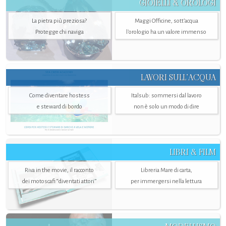
GIOIELLI & OROLOGI
La pietra più preziosa?
Maggi Officine, sott’acqua
Protegge chi naviga
l'orologio ha un valore immenso
LAVORI SULL’ACQUA
Come diventare hostess
Italsub: sommersi dal lavoro
e steward di bordo
non è solo un modo di dire
LIBRI & FILM
Riva in the movie, il racconto
Libreria Mare di carta,
dei motoscafi “diventati attori”
per immergersi nella lettura