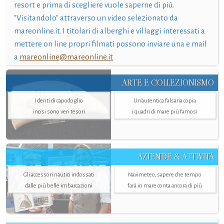
resort e prima di scegliere vuole saperne di più.
"Visitandolo" attraverso un video selezionato da
mareonline.it. I titolari di alberghi e villaggi interessati a
mettere on line propri filmati possono inviare una e mail
a
mareonline@mareonline.it
ARTE E COLLEZIONISMO
I denti di capodoglio
Un’autentica falsaria copia
incisi sono veri tesori
i quadri di mare più famosi
AZIENDE & ATTIVITÀ
Gli accessori nautici indossati
Navimeteo, sapere che tempo
dalle più belle imbarcazioni
farà in mare conta ancora di più