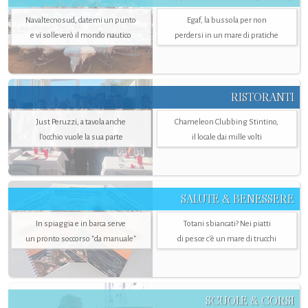
Navaltecnosud, datemi un punto
Egaf, la bussola per non
e vi solleverò il mondo nautico
perdersi in un mare di pratiche
RISTORANTI
Just Peruzzi, a tavola anche
Chameleon Clubbing Stintino,
l’occhio vuole la sua parte
il locale dai mille volti
SALUTE & BENESSERE
In spiaggia e in barca serve
Totani sbiancati? Nei piatti
un pronto soccorso "da manuale"
di pesce c'è un mare di trucchi
SCUOLE & CORSI