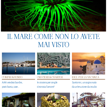
IL MARE COME NON LO AVETE
MAI VISTO
COMPRO&VENDO
CROCIERE&CHARTER
IDEE PER LA VACANZA
AAA vendesi barche,
In crociera per single
Santorini, un sogno nato
posti barca, case…
s'incrocia l’amore?
da un’eruzione da incubo