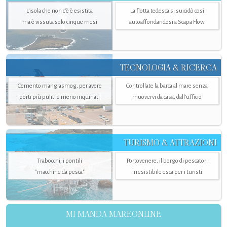
L’isola che non c'è è esistita
La flotta tedesca si suicidò così
ma è vissuta solo cinque mesi
autoaffondandosi a Scapa Flow
TECNOLOGIA & RICERCA
Cemento mangiasmog, per avere
Controllate la barca al mare senza
porti più puliti e meno inquinati
muovervi da casa, dall’ufficio
TURISMO & ATTRAZIONI
Trabocchi, i pontili
Portovenere, il borgo di pescatori
"macchine da pesca"
irresistibile esca per i turisti
MI MANDA MAREONLINE