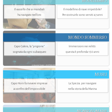
MODELLISMO
Il vascello che ai mondiali
Il modellino di nave irripetibile?
ha navigato nell’oro
Per costruirlo sono serviti 47 anni
MONDO SOMMERSO
Capo Galera, la "prigione"
Immersioni nei relitti:
sognata da ogni subacqueo
questa è profonda 150 anni
MUSEI
Capo Horn fa rivivere imprese
La Spezia. per navigare
ai confini dell’impossibile
nella storia della Marina
NONSOLOMARE