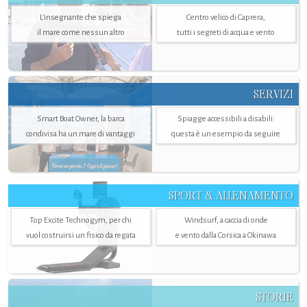
L'insegnante che spiega
Centro velico di Caprera,
il mare come nessun altro
tutti i segreti di acqua e vento
SERVIZI
Smart Boat Owner, la barca
Spiagge accessibili a disabili:
condivisa ha un mare di vantaggi
questa è un esempio da seguire
SPORT & ALLENAMENTO
Top Excite Technogym, per chi
Windsurf, a caccia di onde
vuol costruirsi un fisico da regata
e vento dalla Corsica a Okinawa
STORIE