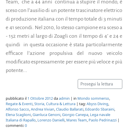
Team, che a 44 anni continua a stupire il mondo, è
sceso con l’ausilio di un potente trascinatore elettrico
di produzione italiana con il tempo totale di 3 minuti
e 41 secondi. Nel 2010, lo stesso campione era sceso a
- 152 metri al largo di Zoagli con il tempo di 4’ e 24 e
quindi in questa occasione è stata particolarmente
efficace l’azione propulsiva del nuovo veicolo
modificato espressamente per essere più veloce e più
potente...
Prosegui la lettura
pubblicato il
1 Ottobre 2012
da
admin
| in
Mondo sommerso
,
Regate & Eventi
,
Storia, Cultura & Lettura
| tag:
Abyss Diving
,
Alfonso Sacco
,
Andrea Vivian
,
Claudio Ballarati
,
Edoardo Sbaraini
,
Elena Scaglioni
,
Gianluca Genoni
,
Giorgio Canepa
,
Lega navale
Italiana di Rapallo
,
Lorenzo Danielli
,
Mares Team
,
Paolo Pedrinazzi
|
commenti:
0