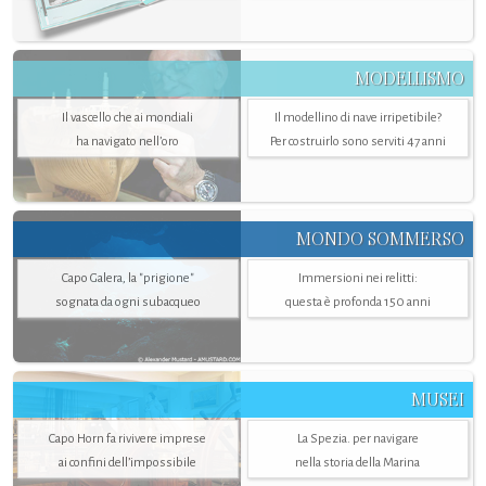
MODELLISMO
Il vascello che ai mondiali
Il modellino di nave irripetibile?
ha navigato nell’oro
Per costruirlo sono serviti 47 anni
MONDO SOMMERSO
Capo Galera, la "prigione"
Immersioni nei relitti:
sognata da ogni subacqueo
questa è profonda 150 anni
MUSEI
Capo Horn fa rivivere imprese
La Spezia. per navigare
ai confini dell’impossibile
nella storia della Marina