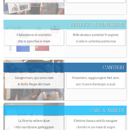
BELLEZZA & BENESSERE
Il laboratorio di cosmetici
Pelle dorata e protetta? Il segreto
che si specchia in mare
si cela in un’antica pietra Inca
CANTIERI
Sangermani, qui sono nate
Fincantieri, raggiungere Net zero
le Rolls-Royce del mare
con 15 anni d'anticipo si può
CASE & ARREDI
La libreria-veliero dove
Il lettino barca a vela fa navigare
i libri sembrano galleggiare
i bimbi in un mare di sogni