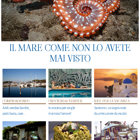
IL MARE COME NON LO AVETE
MAI VISTO
COMPRO&VENDO
CROCIERE&CHARTER
IDEE PER LA VACANZA
AAA vendesi barche,
In crociera per single
Santorini, un sogno nato
posti barca, case…
s'incrocia l’amore?
da un’eruzione da incubo