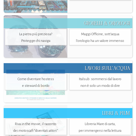
GIOIELLI & OROLOGI
La pietra più preziosa?
Maggi Officine, sott’acqua
Protegge chi naviga
l'orologio ha un valore immenso
LAVORI SULL’ACQUA
Come diventare hostess
Italsub: sommersi dal lavoro
e steward di bordo
non è solo un modo di dire
LIBRI & FILM
Riva in the movie, il racconto
Libreria Mare di carta,
dei motoscafi “diventati attori”
per immergersi nella lettura