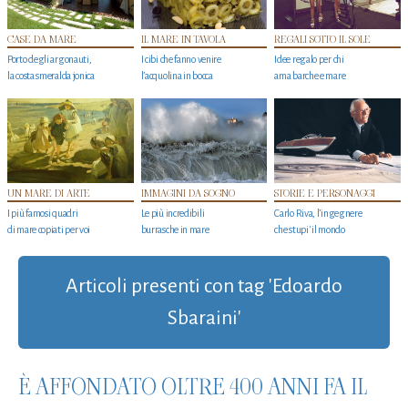
CASE DA MARE
IL MARE IN TAVOLA
REGALI SOTTO IL SOLE
Porto degli argonauti,
I cibi che fanno venire
Idee regalo per chi
la costa smeralda jonica
l’acquolina in bocca
ama barche e mare
UN MARE DI ARTE
IMMAGINI DA SOGNO
STORIE E PERSONAGGI
I più famosi quadri
Le più incredibili
Carlo Riva, l’ingegnere
di mare copiati per voi
burrasche in mare
che stupi' il mondo
Articoli presenti con tag 'Edoardo
Sbaraini'
È AFFONDATO OLTRE 400 ANNI FA IL