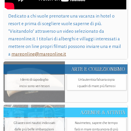
Dedicato a chi vuole prenotare una vacanza in hotel o
resort e prima di scegliere vuole saperne di più.
"Visitandolo" attraverso un video selezionato da
mareonline.it. I titolari di alberghi e villaggi interessati a
mettere on line propri filmati possono inviare una e mail
a
mareonline@mareonline.it
ARTE E COLLEZIONISMO
I denti di capodoglio
Un’autentica falsaria copia
incisi sono veri tesori
i quadri di mare più famosi
AZIENDE & ATTIVITÀ
Gli accessori nautici indossati
Navimeteo, sapere che tempo
dalle più belle imbarcazioni
farà in mare conta ancora di più