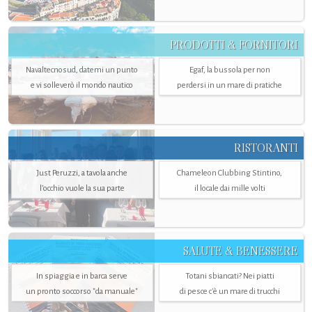
PRODOTTI & FORNITORI
Navaltecnosud, datemi un punto
Egaf, la bussola per non
e vi solleverò il mondo nautico
perdersi in un mare di pratiche
RISTORANTI
Just Peruzzi, a tavola anche
Chameleon Clubbing Stintino,
l’occhio vuole la sua parte
il locale dai mille volti
SALUTE & BENESSERE
In spiaggia e in barca serve
Totani sbiancati? Nei piatti
un pronto soccorso "da manuale"
di pesce c'è un mare di trucchi