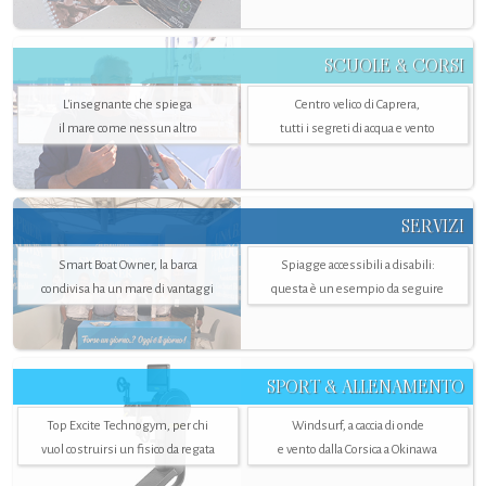
SCUOLE & CORSI
L'insegnante che spiega
Centro velico di Caprera,
il mare come nessun altro
tutti i segreti di acqua e vento
SERVIZI
Smart Boat Owner, la barca
Spiagge accessibili a disabili:
condivisa ha un mare di vantaggi
questa è un esempio da seguire
SPORT & ALLENAMENTO
Top Excite Technogym, per chi
Windsurf, a caccia di onde
vuol costruirsi un fisico da regata
e vento dalla Corsica a Okinawa