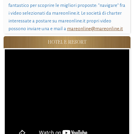
fantastico per scoprire le migliori proposte: "navigare" fra
i video selezionati da mareonline.it. Le società di charter
interessate a postare su mareonline.it propri video
possono inviare una e mail a
mareonline@mareonline.it
HOTEL E RESORT