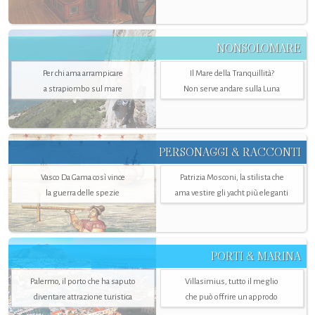
NONSOLOMARE
Per chi ama arrampicare
Il Mare della Tranquillità?
a strapiombo sul mare
Non serve andare sulla Luna
PERSONAGGI & RACCONTI
Vasco Da Gama così vince
Patrizia Mosconi, la stilista che
la guerra delle spezie
ama vestire gli yacht più eleganti
PORTI & MARINA
Palermo, il porto che ha saputo
Villasimius, tutto il meglio
diventare attrazione turistica
che può offrire un approdo