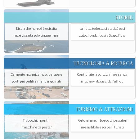
STORIE
L’isola che non c'è è esistita
La flotta tedesca si suicidò così
ma è vissuta solo cinque mesi
autoaffondandosi a Scapa Flow
TECNOLOGIA & RICERCA
Cemento mangiasmog, per avere
Controllate la barca al mare senza
porti più puliti e meno inquinati
muovervi da casa, dall’ufficio
TURISMO & ATTRAZIONI
Trabocchi, i pontili
Portovenere, il borgo di pescatori
"macchine da pesca"
irresistibile esca per i turisti