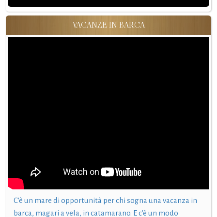
VACANZE IN BARCA
C'è un mare di opportunità per chi sogna una vacanza in
barca, magari a vela, in catamarano. E c'è un modo