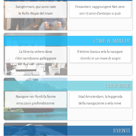
Sangermani, qui sono nate
Fincantieri, raggiungere Net zero
le Rolls-Royce del mare
con 15 anni d'anticipo si può
CASE & ARREDI
La libreria-veliero dove
Il lettino barca a vela fa navigare
i libri sembrano galleggiare
i bimbi in un mare di sogni
CROCIERE
Navigare nei fiordi fa fiorire
Stad Amsterdam, la leggenda
emozioni profondissime
della navigazione a vela rivive
EVENTI