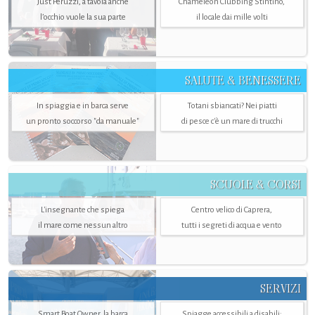
Just Peruzzi, a tavola anche
Chameleon Clubbing Stintino,
l’occhio vuole la sua parte
il locale dai mille volti
SALUTE & BENESSERE
In spiaggia e in barca serve
Totani sbiancati? Nei piatti
un pronto soccorso "da manuale"
di pesce c'è un mare di trucchi
SCUOLE & CORSI
L'insegnante che spiega
Centro velico di Caprera,
il mare come nessun altro
tutti i segreti di acqua e vento
SERVIZI
Smart Boat Owner, la barca
Spiagge accessibili a disabili: