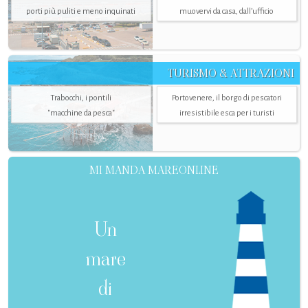
porti più puliti e meno inquinati
muovervi da casa, dall’ufficio
TURISMO & ATTRAZIONI
Trabocchi, i pontili
Portovenere, il borgo di pescatori
"macchine da pesca"
irresistibile esca per i turisti
MI MANDA MAREONLINE
Un
mare
di