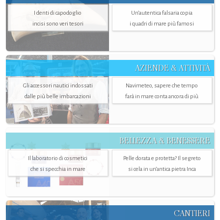
I denti di capodoglio
Un’autentica falsaria copia
incisi sono veri tesori
i quadri di mare più famosi
AZIENDE & ATTIVITÀ
Gli accessori nautici indossati
Navimeteo, sapere che tempo
dalle più belle imbarcazioni
farà in mare conta ancora di più
BELLEZZA & BENESSERE
Il laboratorio di cosmetici
Pelle dorata e protetta? Il segreto
che si specchia in mare
si cela in un’antica pietra Inca
CANTIERI