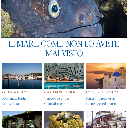
IL MARE COME NON LO AVETE
MAI VISTO
COMPRO&VENDO
CROCIERE&CHARTER
IDEE PER LA VACANZA
AAA vendesi barche,
In crociera per single
Santorini, un sogno nato
posti barca, case…
s'incrocia l’amore?
da un’eruzione da incubo