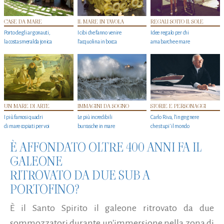
CASE DA MARE
IL MARE IN TAVOLA
REGALI SOTTO IL SOLE
Porto degli argonauti,
I cibi che fanno venire
Idee regalo per chi
la costa smeralda jonica
l’acquolina in bocca
ama barche e mare
UN MARE DI ARTE
IMMAGINI DA SOGNO
STORIE E PERSONAGGI
I più famosi quadri
Le più incredibili
Carlo Riva, l’ingegnere
di mare copiati per voi
burrasche in mare
che stupi' il mondo
È AFFONDATO OLTRE 400 ANNI FA IL
GALEONE
RITROVATO DA DUE SUB A
PORTOFINO?
È il Santo Spirito il galeone ritrovato da due
sommozzatori durante un'immersione nella zona di