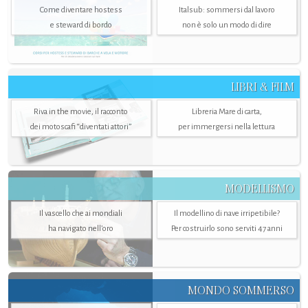
Come diventare hostess
Italsub: sommersi dal lavoro
e steward di bordo
non è solo un modo di dire
LIBRI & FILM
Riva in the movie, il racconto
Libreria Mare di carta,
dei motoscafi “diventati attori”
per immergersi nella lettura
MODELLISMO
Il vascello che ai mondiali
Il modellino di nave irripetibile?
ha navigato nell’oro
Per costruirlo sono serviti 47 anni
MONDO SOMMERSO