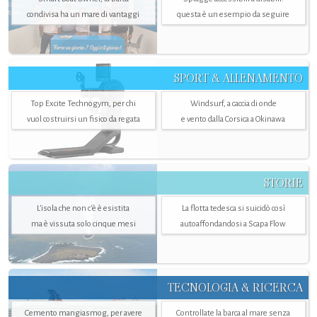
condivisa ha un mare di vantaggi
questa è un esempio da seguire
SPORT & ALLENAMENTO
Top Excite Technogym, per chi
Windsurf, a caccia di onde
vuol costruirsi un fisico da regata
e vento dalla Corsica a Okinawa
STORIE
L’isola che non c'è è esistita
La flotta tedesca si suicidò così
ma è vissuta solo cinque mesi
autoaffondandosi a Scapa Flow
TECNOLOGIA & RICERCA
Cemento mangiasmog, per avere
Controllate la barca al mare senza