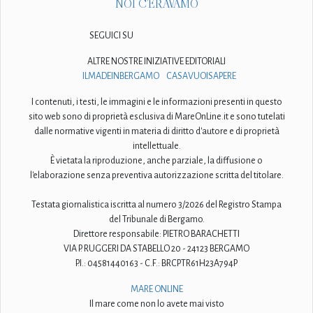
NOI C'ERAVAMO
SEGUICI SU
ALTRE NOSTRE INIZIATIVE EDITORIALI
ILMADEINBERGAMO
CASAVUOISAPERE
I contenuti, i testi, le immagini e le informazioni presenti in questo
sito web sono di proprietà esclusiva di MareOnLine.it e sono tutelati
dalle normative vigenti in materia di diritto d'autore e di proprietà
intellettuale.
È vietata la riproduzione, anche parziale, la diffusione o
l'elaborazione senza preventiva autorizzazione scritta del titolare.
Testata giornalistica iscritta al numero 3/2026 del Registro Stampa
del Tribunale di Bergamo.
Direttore responsabile: PIETRO BARACHETTI
VIA P. RUGGERI DA STABELLO 20 - 24123 BERGAMO
P.I.: 04581440163 - C.F.: BRCPTR61H23A794P
MARE ONLINE
Il mare come non lo avete mai visto