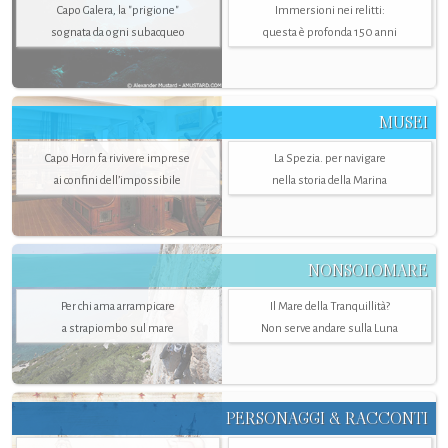
Capo Galera, la "prigione"
Immersioni nei relitti:
sognata da ogni subacqueo
questa è profonda 150 anni
MUSEI
Capo Horn fa rivivere imprese
La Spezia. per navigare
ai confini dell’impossibile
nella storia della Marina
NONSOLOMARE
Per chi ama arrampicare
Il Mare della Tranquillità?
a strapiombo sul mare
Non serve andare sulla Luna
PERSONAGGI & RACCONTI