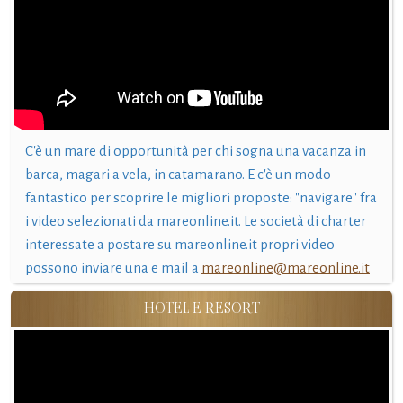
C'è un mare di opportunità per chi sogna una vacanza in
barca, magari a vela, in catamarano. E c'è un modo
fantastico per scoprire le migliori proposte: "navigare" fra
i video selezionati da mareonline.it. Le società di charter
interessate a postare su mareonline.it propri video
possono inviare una e mail a
mareonline@mareonline.it
HOTEL E RESORT