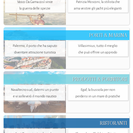
Vasco Da Gama così vince
Patrizia Mosconi, la stilista che
la guerra delle spezie
ama vestire gli yacht più eleganti
PORTI & MARINA
Palermo, il porto che ha saputo
Villasimius, tutto il meglio
diventare attrazione turistica
che può offrire un approdo
PRODOTTI & FORNITORI
Navaltecnosud, datemi un punto
Egaf, la bussola per non
e vi solleverò il mondo nautico
perdersi in un mare di pratiche
RISTORANTI