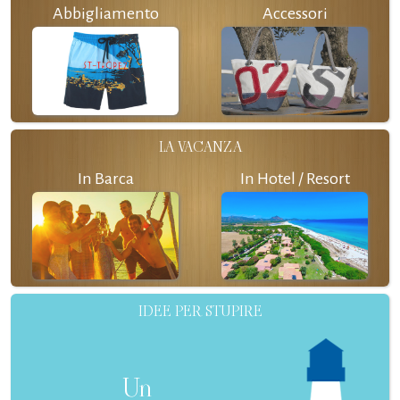
Abbigliamento
Accessori
LA VACANZA
In Barca
In Hotel / Resort
IDEE PER STUPIRE
Un