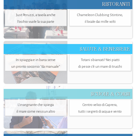
RISTORANTI
Just Peruzzi, a tavola anche
Chameleon Clubbing Stintino,
l’occhio vuole la sua parte
il locale dai mille volti
SALUTE & BENESSERE
In spiaggia e in barca serve
Totani sbiancati? Nei piatti
un pronto soccorso "da manuale"
di pesce c'è un mare di trucchi
SCUOLE & CORSI
L'insegnante che spiega
Centro velico di Caprera,
il mare come nessun altro
tutti i segreti di acqua e vento