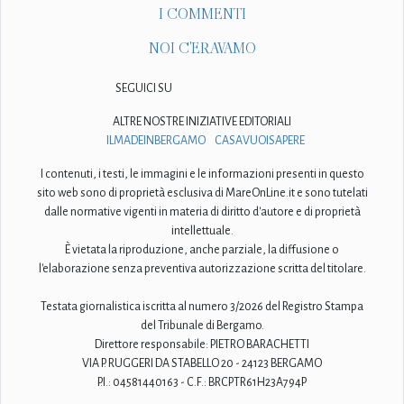
I COMMENTI
NOI C'ERAVAMO
SEGUICI SU
ALTRE NOSTRE INIZIATIVE EDITORIALI
ILMADEINBERGAMO
CASAVUOISAPERE
I contenuti, i testi, le immagini e le informazioni presenti in questo
sito web sono di proprietà esclusiva di MareOnLine.it e sono tutelati
dalle normative vigenti in materia di diritto d'autore e di proprietà
intellettuale.
È vietata la riproduzione, anche parziale, la diffusione o
l'elaborazione senza preventiva autorizzazione scritta del titolare.
Testata giornalistica iscritta al numero 3/2026 del Registro Stampa
del Tribunale di Bergamo.
Direttore responsabile: PIETRO BARACHETTI
VIA P. RUGGERI DA STABELLO 20 - 24123 BERGAMO
P.I.: 04581440163 - C.F.: BRCPTR61H23A794P