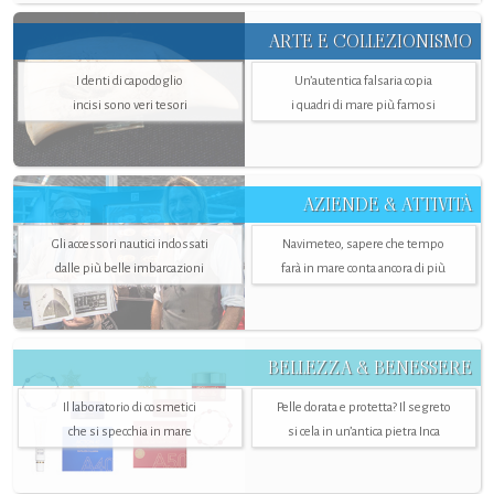
ARTE E COLLEZIONISMO
I denti di capodoglio
Un’autentica falsaria copia
incisi sono veri tesori
i quadri di mare più famosi
AZIENDE & ATTIVITÀ
Gli accessori nautici indossati
Navimeteo, sapere che tempo
dalle più belle imbarcazioni
farà in mare conta ancora di più
BELLEZZA & BENESSERE
Il laboratorio di cosmetici
Pelle dorata e protetta? Il segreto
che si specchia in mare
si cela in un’antica pietra Inca