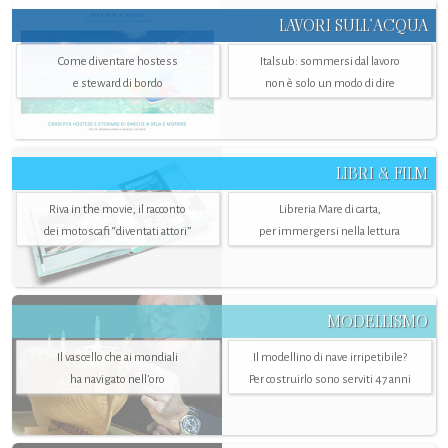
LAVORI SULL’ACQUA
Come diventare hostess
Italsub: sommersi dal lavoro
e steward di bordo
non è solo un modo di dire
LIBRI & FILM
Riva in the movie, il racconto
Libreria Mare di carta,
dei motoscafi “diventati attori”
per immergersi nella lettura
MODELLISMO
Il vascello che ai mondiali
Il modellino di nave irripetibile?
ha navigato nell’oro
Per costruirlo sono serviti 47 anni