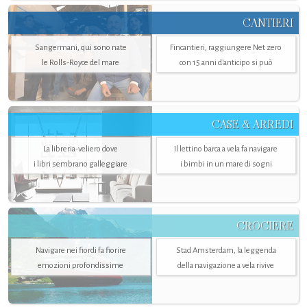
CANTIERI
Sangermani, qui sono nate
Fincantieri, raggiungere Net zero
le Rolls-Royce del mare
con 15 anni d'anticipo si può
CASE & ARREDI
La libreria-veliero dove
Il lettino barca a vela fa navigare
i libri sembrano galleggiare
i bimbi in un mare di sogni
CROCIERE
Navigare nei fiordi fa fiorire
Stad Amsterdam, la leggenda
emozioni profondissime
della navigazione a vela rivive