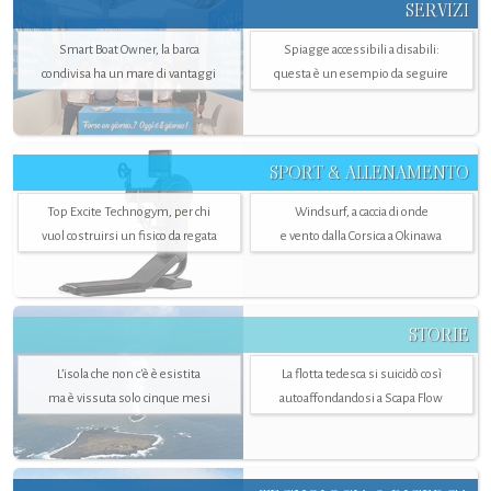
SERVIZI
Smart Boat Owner, la barca
Spiagge accessibili a disabili:
condivisa ha un mare di vantaggi
questa è un esempio da seguire
SPORT & ALLENAMENTO
Top Excite Technogym, per chi
Windsurf, a caccia di onde
vuol costruirsi un fisico da regata
e vento dalla Corsica a Okinawa
STORIE
L’isola che non c'è è esistita
La flotta tedesca si suicidò così
ma è vissuta solo cinque mesi
autoaffondandosi a Scapa Flow