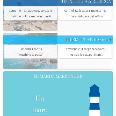
TECNOLOGIA & RICERCA
Cemento mangiasmog, per avere
Controllate la barca al mare senza
porti più puliti e meno inquinati
muovervi da casa, dall’ufficio
TURISMO & ATTRAZIONI
Trabocchi, i pontili
Portovenere, il borgo di pescatori
"macchine da pesca"
irresistibile esca per i turisti
MI MANDA MAREONLINE
Un
mare