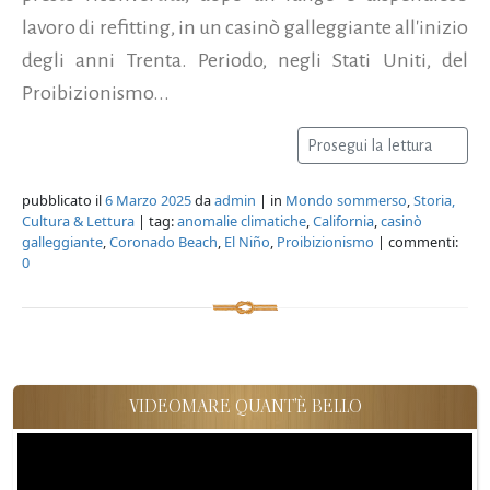
lavoro di refitting, in un casinò galleggiante all'inizio
degli anni Trenta. Periodo, negli Stati Uniti, del
Proibizionismo...
Prosegui la lettura
pubblicato il
6 Marzo 2025
da
admin
| in
Mondo sommerso
,
Storia,
Cultura & Lettura
| tag:
anomalie climatiche
,
California
,
casinò
galleggiante
,
Coronado Beach
,
El Niño
,
Proibizionismo
| commenti:
0
VIDEOMARE QUANT'È BELLO