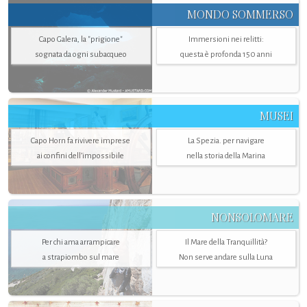
MONDO SOMMERSO
Capo Galera, la "prigione"
Immersioni nei relitti:
sognata da ogni subacqueo
questa è profonda 150 anni
MUSEI
Capo Horn fa rivivere imprese
La Spezia. per navigare
ai confini dell’impossibile
nella storia della Marina
NONSOLOMARE
Per chi ama arrampicare
Il Mare della Tranquillità?
a strapiombo sul mare
Non serve andare sulla Luna