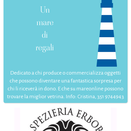
Un
mare
di
regali
Dedicato a chi produce o commercializza oggetti
che possono diventare una fantastica sorpresa per
chi li riceverà in dono. E che su mareonline possono
trovare la miglior vetrina. Info: Cristina, 351 9744943