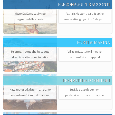
PERSONAGGI & RACCONTI
Vasco Da Gama così vince
Patrizia Mosconi, la stilista che
la guerra delle spezie
ama vestire gli yacht più eleganti
PORTI & MARINA
Palermo, il porto che ha saputo
Villasimius, tutto il meglio
diventare attrazione turistica
che può offrire un approdo
PRODOTTI & FORNITORI
Navaltecnosud, datemi un punto
Egaf, la bussola per non
e vi solleverò il mondo nautico
perdersi in un mare di pratiche