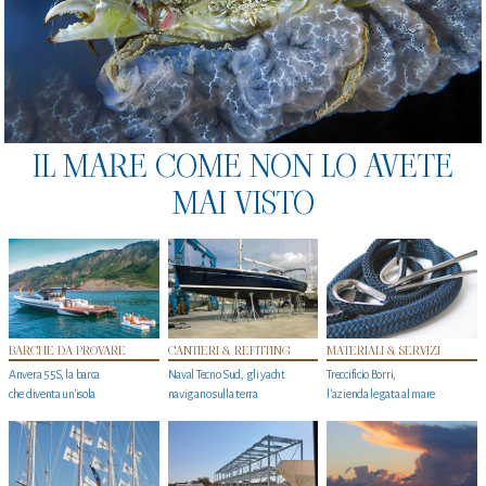
IL MARE COME NON LO AVETE
MAI VISTO
BARCHE DA PROVARE
CANTIERI & REFITTING
MATERIALI & SERVIZI
Anvera 55S, la barca
Naval Tecno Sud, gli yacht
Treccificio Borri,
che diventa un'isola
navigano sulla terra
l'azienda legata al mare