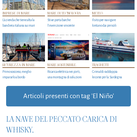
IMPRESE DI MARE
MARE DI TECNOLOGIA
METEO
L'azienda che tiene alta la
Stive porta barche
Il sito per navigare
bandiera italiana sui mari
l'invenzione vincente
lontano dai pericoli
SICUREZZA IN MARE
MARE SOSTENIBILE
TRAGHETTI
Primo soccorso, meglio
Ricarica elettrica nei porti,
Grimaldi raddoppia
impararlo a bordo
una montagna di soluzioni
le corse per la Sardegna
Articoli presenti con tag 'El Niño'
LA NAVE DEL PECCATO CARICA DI
WHISKY,