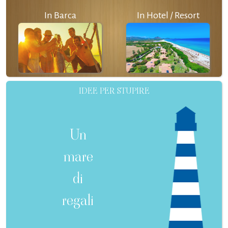
In Barca
In Hotel / Resort
IDEE PER STUPIRE
Un
mare
di
regali