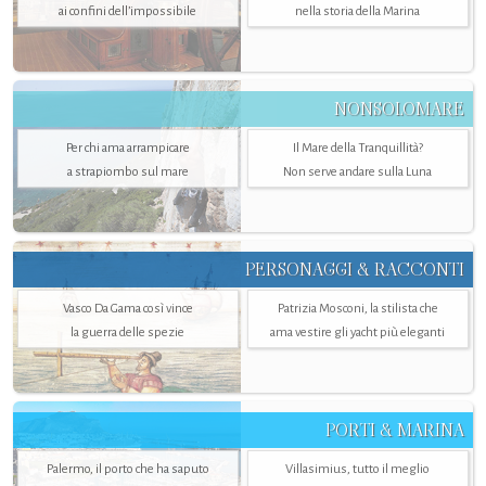
ai confini dell’impossibile
nella storia della Marina
NONSOLOMARE
Per chi ama arrampicare
Il Mare della Tranquillità?
a strapiombo sul mare
Non serve andare sulla Luna
PERSONAGGI & RACCONTI
Vasco Da Gama così vince
Patrizia Mosconi, la stilista che
la guerra delle spezie
ama vestire gli yacht più eleganti
PORTI & MARINA
Palermo, il porto che ha saputo
Villasimius, tutto il meglio