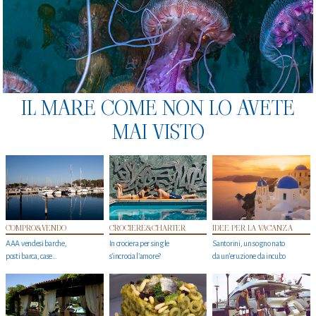
IL MARE COME NON LO AVETE
MAI VISTO
COMPRO&VENDO
CROCIERE&CHARTER
IDEE PER LA VACANZA
AAA vendesi barche,
In crociera per single
Santorini, un sogno nato
posti barca, case…
s'incrocia l’amore?
da un’eruzione da incubo