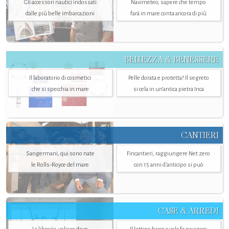
Gli accessori nautici indossati
Navimeteo, sapere che tempo
dalle più belle imbarcazioni
farà in mare conta ancora di più
BELLEZZA & BENESSERE
Il laboratorio di cosmetici
Pelle dorata e protetta? Il segreto
che si specchia in mare
si cela in un’antica pietra Inca
CANTIERI
Sangermani, qui sono nate
Fincantieri, raggiungere Net zero
le Rolls-Royce del mare
con 15 anni d'anticipo si può
CASE & ARREDI