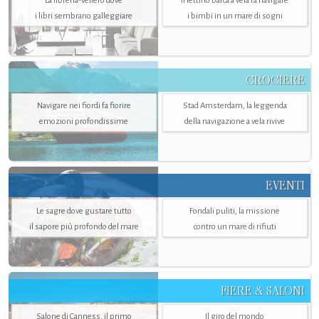
La libreria-veliero dove
Il lettino barca a vela fa navigare
i libri sembrano galleggiare
i bimbi in un mare di sogni
CROCIERE
Navigare nei fiordi fa fiorire
Stad Amsterdam, la leggenda
emozioni profondissime
della navigazione a vela rivive
EVENTI
Le sagre dove gustare tutto
Fondali puliti, la missione
il sapore più profondo del mare
contro un mare di rifiuti
FIERE & SALONI
Salone di Canness, il primo
Il giro del mondo