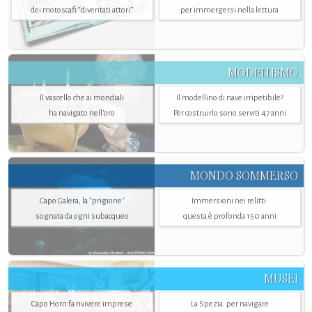
dei motoscafi “diventati attori”
per immergersi nella lettura
MODELLISMO
Il vascello che ai mondiali
Il modellino di nave irripetibile?
ha navigato nell’oro
Per costruirlo sono serviti 47 anni
MONDO SOMMERSO
Capo Galera, la "prigione"
Immersioni nei relitti:
sognata da ogni subacqueo
questa è profonda 150 anni
MUSEI
Capo Horn fa rivivere imprese
La Spezia. per navigare