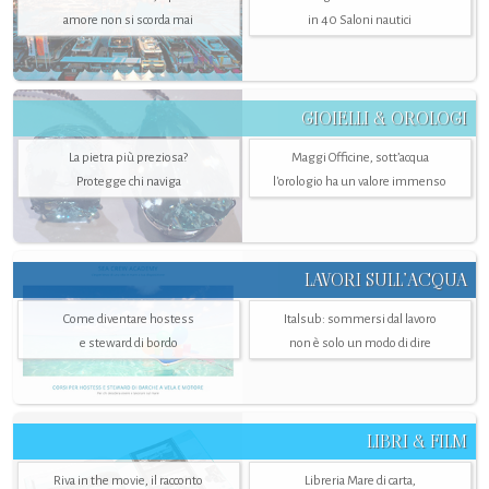
amore non si scorda mai
in 40 Saloni nautici
GIOIELLI & OROLOGI
La pietra più preziosa?
Maggi Officine, sott’acqua
Protegge chi naviga
l'orologio ha un valore immenso
LAVORI SULL’ACQUA
Come diventare hostess
Italsub: sommersi dal lavoro
e steward di bordo
non è solo un modo di dire
LIBRI & FILM
Riva in the movie, il racconto
Libreria Mare di carta,