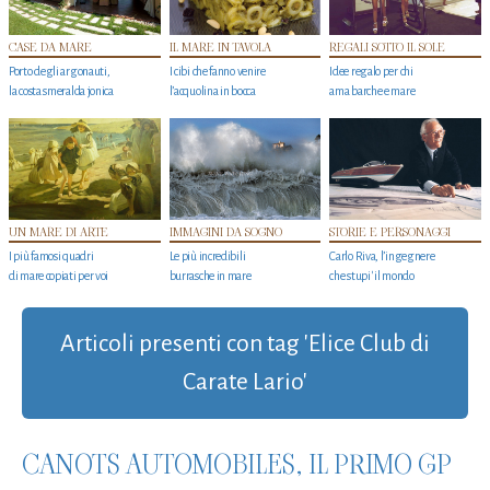
CASE DA MARE
IL MARE IN TAVOLA
REGALI SOTTO IL SOLE
Porto degli argonauti,
I cibi che fanno venire
Idee regalo per chi
la costa smeralda jonica
l’acquolina in bocca
ama barche e mare
UN MARE DI ARTE
IMMAGINI DA SOGNO
STORIE E PERSONAGGI
I più famosi quadri
Le più incredibili
Carlo Riva, l’ingegnere
di mare copiati per voi
burrasche in mare
che stupi' il mondo
Articoli presenti con tag 'Elice Club di
Carate Lario'
CANOTS AUTOMOBILES, IL PRIMO GP