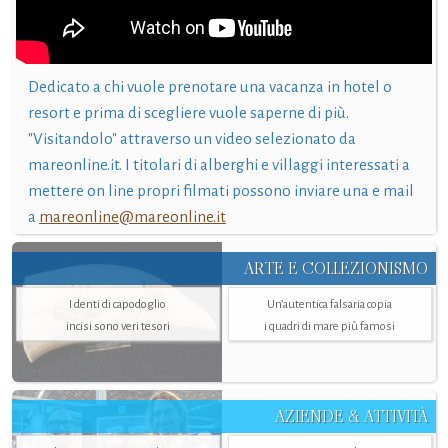
Dedicato a chi vuole prenotare una vacanza in hotel o
resort e prima di scegliere vuole saperne di più.
"Visitandolo" attraverso un video selezionato da
mareonline.it. I titolari di alberghi e villaggi interessati a
mettere on line propri filmati possono inviare una e mail
a
mareonline@mareonline.it
ARTE E COLLEZIONISMO
I denti di capodoglio
Un’autentica falsaria copia
incisi sono veri tesori
i quadri di mare più famosi
AZIENDE & ATTIVITÀ