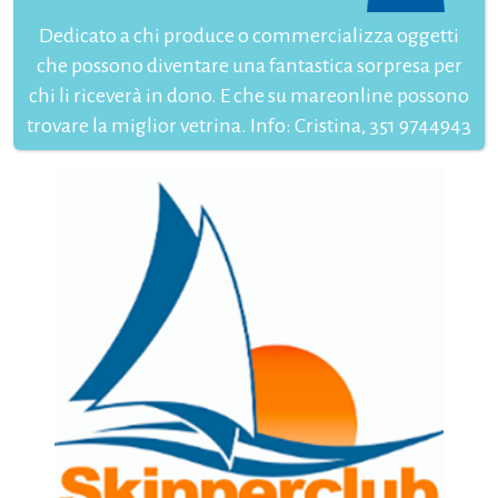
Dedicato a chi produce o commercializza oggetti
che possono diventare una fantastica sorpresa per
chi li riceverà in dono. E che su mareonline possono
trovare la miglior vetrina. Info: Cristina, 351 9744943