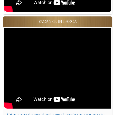
VACANZE IN BARCA
C'è un mare di opportunità per chi sogna una vacanza in