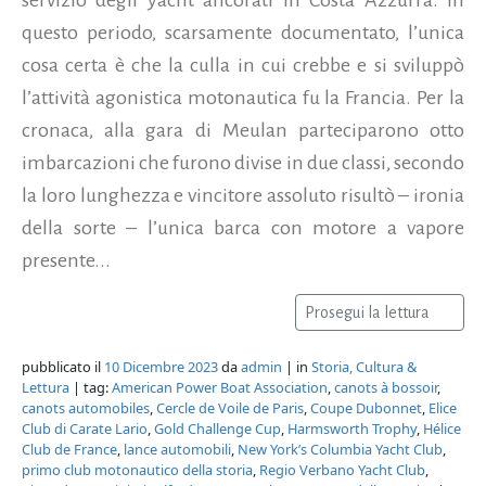
questo periodo, scarsamente documentato, l’unica
cosa certa è che la culla in cui crebbe e si sviluppò
l’attività agonistica motonautica fu la Francia. Per la
cronaca, alla gara di Meulan parteciparono otto
imbarcazioni che furono divise in due classi, secondo
la loro lunghezza e vincitore assoluto risultò – ironia
della sorte – l’unica barca con motore a vapore
presente...
Prosegui la lettura
pubblicato il
10 Dicembre 2023
da
admin
| in
Storia, Cultura &
Lettura
| tag:
American Power Boat Association
,
canots à bossoir
,
canots automobiles
,
Cercle de Voile de Paris
,
Coupe Dubonnet
,
Elice
Club di Carate Lario
,
Gold Challenge Cup
,
Harmsworth Trophy
,
Hélice
Club de France
,
lance automobili
,
New York’s Columbia Yacht Club
,
primo club motonautico della storia
,
Regio Verbano Yacht Club
,