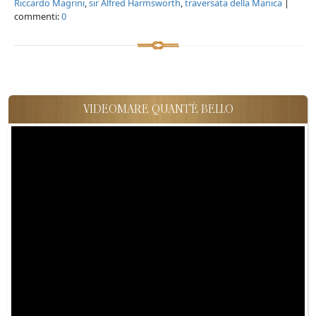
Riccardo Magrini
,
sir Alfred Harmsworth
,
traversata della Manica
|
commenti:
0
VIDEOMARE QUANT'È BELLO