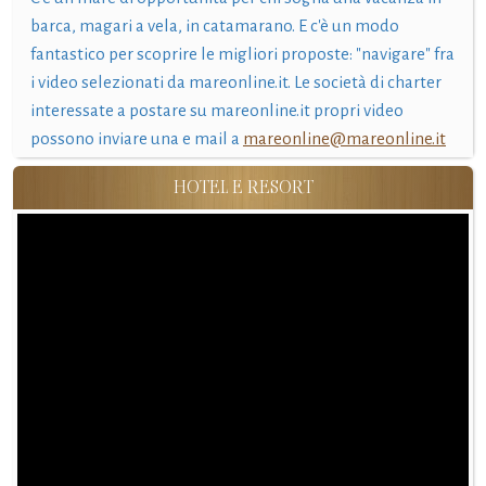
barca, magari a vela, in catamarano. E c'è un modo
fantastico per scoprire le migliori proposte: "navigare" fra
i video selezionati da mareonline.it. Le società di charter
interessate a postare su mareonline.it propri video
possono inviare una e mail a
mareonline@mareonline.it
HOTEL E RESORT