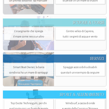
un pronto soccorso "da manuale"
di pesce c'è un mare di trucchi
SCUOLE & CORSI
L'insegnante che spiega
Centro velico di Caprera,
il mare come nessun altro
tutti i segreti di acqua e vento
SERVIZI
Smart Boat Owner, la barca
Spiagge accessibili a disabili:
condivisa ha un mare di vantaggi
questa è un esempio da seguire
SPORT & ALLENAMENTO
Top Excite Technogym, per chi
Windsurf, a caccia di onde
vuol costruirsi un fisico da regata
e vento dalla Corsica a Okinawa