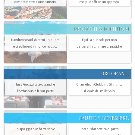
diventare attrazione turistica
che può offrire un approdo
PRODOTTI & FORNITORI
Navaltecnosud, datemi un punto
Egaf, la bussola per non
e vi solleverò il mondo nautico
perdersi in un mare di pratiche
RISTORANTI
Just Peruzzi, a tavola anche
Chameleon Clubbing Stintino,
l’occhio vuole la sua parte
il locale dai mille volti
SALUTE & BENESSERE
In spiaggia e in barca serve
Totani sbiancati? Nei piatti