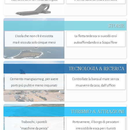
STORIE
L’isola che non c'è è esistita
La flotta tedesca si suicidò così
ma è vissuta solo cinque mesi
autoaffondandosi a Scapa Flow
TECNOLOGIA & RICERCA
Cemento mangiasmog, per avere
Controllate la barca al mare senza
porti più puliti e meno inquinati
muovervi da casa, dall’ufficio
TURISMO & ATTRAZIONI
Trabocchi, i pontili
Portovenere, il borgo di pescatori
"macchine da pesca"
irresistibile esca per i turisti