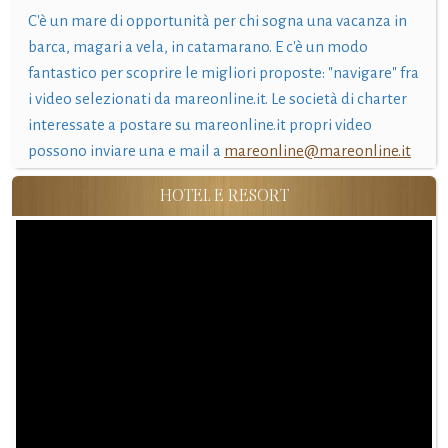
C'è un mare di opportunità per chi sogna una vacanza in
barca, magari a vela, in catamarano. E c'è un modo
fantastico per scoprire le migliori proposte: "navigare" fra
i video selezionati da mareonline.it. Le società di charter
interessate a postare su mareonline.it propri video
possono inviare una e mail a
mareonline@mareonline.it
HOTEL E RESORT