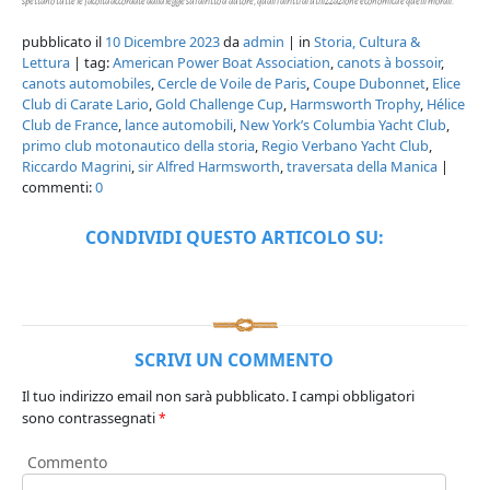
spettano tutte le facoltà accordate dalla legge sul diritto d'autore, quali i diritti di utilizzazione economica e quelli morali.
pubblicato il
10 Dicembre 2023
da
admin
| in
Storia, Cultura &
Lettura
| tag:
American Power Boat Association
,
canots à bossoir
,
canots automobiles
,
Cercle de Voile de Paris
,
Coupe Dubonnet
,
Elice
Club di Carate Lario
,
Gold Challenge Cup
,
Harmsworth Trophy
,
Hélice
Club de France
,
lance automobili
,
New York’s Columbia Yacht Club
,
primo club motonautico della storia
,
Regio Verbano Yacht Club
,
Riccardo Magrini
,
sir Alfred Harmsworth
,
traversata della Manica
|
commenti:
0
CONDIVIDI QUESTO ARTICOLO SU:
SCRIVI UN COMMENTO
Il tuo indirizzo email non sarà pubblicato.
I campi obbligatori
sono contrassegnati
*
Commento