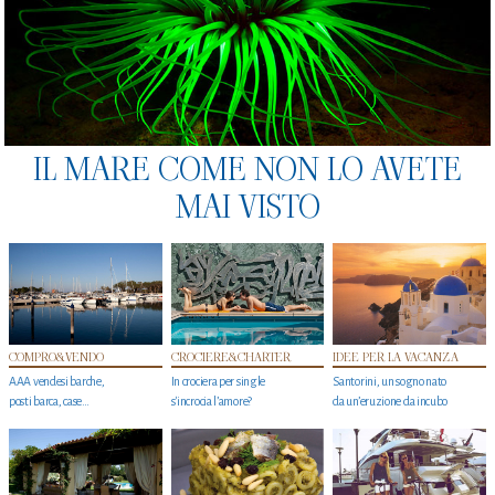
IL MARE COME NON LO AVETE
MAI VISTO
COMPRO&VENDO
CROCIERE&CHARTER
IDEE PER LA VACANZA
AAA vendesi barche,
In crociera per single
Santorini, un sogno nato
posti barca, case…
s'incrocia l’amore?
da un’eruzione da incubo