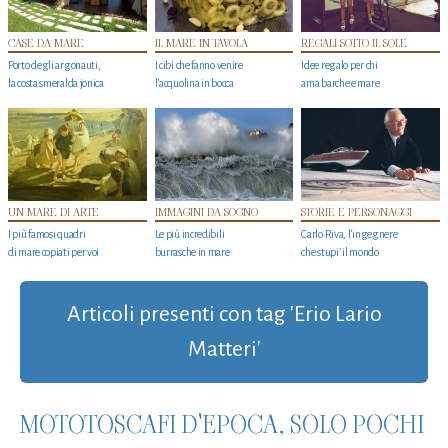
CASE DA MARE
IL MARE IN TAVOLA
REGALI SOTTO IL SOLE
Porto degli argonauti,
I cibi che fanno venire
Idee regalo per chi
la costa smeralda jonica
l’acquolina in bocca
ama barche e mare
UN MARE DI ARTE
IMMAGINI DA SOGNO
STORIE E PERSONAGGI
I più famosi quadri
Le più incredibili
Carlo Riva, l’ingegnere
di mare copiati per voi
burrasche in mare
che stupi' il mondo
Articoli presenti con tag 'Erio Lario
Matteri'
MOTOTOSCAFI D'EPOCA, SOLO POCHI