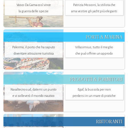
Vasco Da Gama così vince
Patrizia Mosconi, la stilista che
la guerra delle spezie
ama vestire gli yacht più eleganti
PORTI & MARINA
Palermo, il porto che ha saputo
Villasimius, tutto il meglio
diventare attrazione turistica
che può offrire un approdo
PRODOTTI & FORNITORI
Navaltecnosud, datemi un punto
Egaf, la bussola per non
e vi solleverò il mondo nautico
perdersi in un mare di pratiche
RISTORANTI