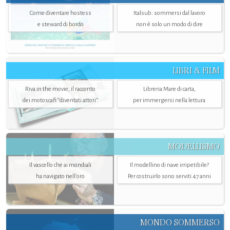
Come diventare hostess
Italsub: sommersi dal lavoro
e steward di bordo
non è solo un modo di dire
LIBRI & FILM
Riva in the movie, il racconto
Libreria Mare di carta,
dei motoscafi “diventati attori”
per immergersi nella lettura
MODELLISMO
Il vascello che ai mondiali
Il modellino di nave irripetibile?
ha navigato nell’oro
Per costruirlo sono serviti 47 anni
MONDO SOMMERSO