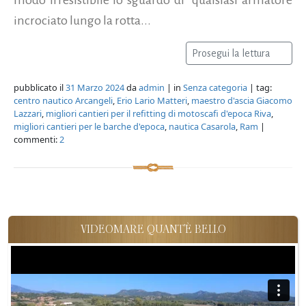
incrociato lungo la rotta...
Prosegui la lettura
pubblicato il
31 Marzo 2024
da
admin
| in
Senza categoria
| tag:
centro nautico Arcangeli
,
Erio Lario Matteri
,
maestro d'ascia Giacomo
Lazzari
,
migliori cantieri per il refitting di motoscafi d'epoca Riva
,
migliori cantieri per le barche d'epoca
,
nautica Casarola
,
Ram
|
commenti:
2
VIDEOMARE QUANT'È BELLO