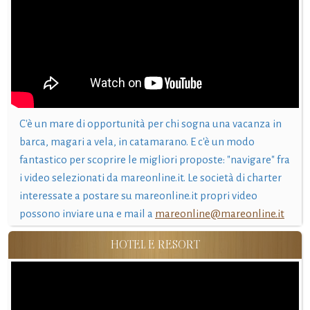
C'è un mare di opportunità per chi sogna una vacanza in
barca, magari a vela, in catamarano. E c'è un modo
fantastico per scoprire le migliori proposte: "navigare" fra
i video selezionati da mareonline.it. Le società di charter
interessate a postare su mareonline.it propri video
possono inviare una e mail a
mareonline@mareonline.it
HOTEL E RESORT