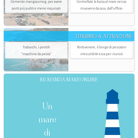
Cemento mangiasmog, per avere
Controllate la barca al mare senza
porti più puliti e meno inquinati
muovervi da casa, dall’ufficio
TURISMO & ATTRAZIONI
Trabocchi, i pontili
Portovenere, il borgo di pescatori
"macchine da pesca"
irresistibile esca per i turisti
MI MANDA MAREONLINE
Un
mare
di