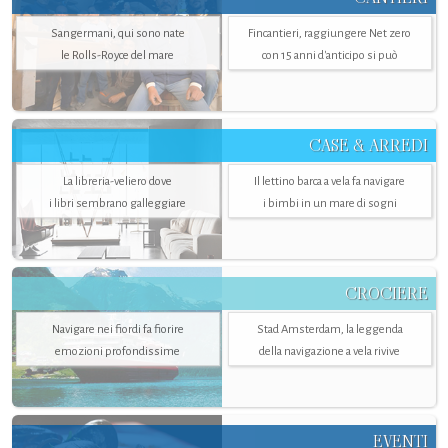
Sangermani, qui sono nate
Fincantieri, raggiungere Net zero
le Rolls-Royce del mare
con 15 anni d'anticipo si può
CASE & ARREDI
La libreria-veliero dove
Il lettino barca a vela fa navigare
i libri sembrano galleggiare
i bimbi in un mare di sogni
CROCIERE
Navigare nei fiordi fa fiorire
Stad Amsterdam, la leggenda
emozioni profondissime
della navigazione a vela rivive
EVENTI