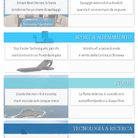
Smart Boat Owner, la barca
Spiagge accessibili a disabili:
condivisa ha un mare di vantaggi
questa è un esempio da seguire
SPORT & ALLENAMENTO
Top Excite Technogym, per chi
Windsurf, a caccia di onde
vuol costruirsi un fisico da regata
e vento dalla Corsica a Okinawa
STORIE
L’isola che non c'è è esistita
La flotta tedesca si suicidò così
ma è vissuta solo cinque mesi
autoaffondandosi a Scapa Flow
TECNOLOGIA & RICERCA