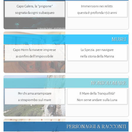
Capo Galera, la "prigione"
Immersioni nei relitti:
sognata da ogni subacqueo
questa è profonda 150 anni
MUSEI
Capo Horn fa rivivere imprese
La Spezia. per navigare
ai confini dell’impossibile
nella storia della Marina
NONSOLOMARE
Per chi ama arrampicare
Il Mare della Tranquillità?
a strapiombo sul mare
Non serve andare sulla Luna
PERSONAGGI & RACCONTI