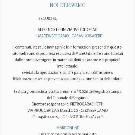
NOI C'ERAVAMO
SEGUICI SU
ALTRE NOSTRE INIZIATIVE EDITORIALI
ILMADEINBERGAMO
CASAVUOISAPERE
I contenuti, i testi, le immagini e le informazioni presenti in questo
sito web sono di proprietà esclusiva di MareOnLine.it e sono tutelati
dalle normative vigenti in materia di diritto d'autore e di proprietà
intellettuale.
È vietata la riproduzione, anche parziale, la diffusione o
l'elaborazione senza preventiva autorizzazione scritta del titolare.
Testata giornalistica iscritta al numero 3/2026 del Registro Stampa
del Tribunale di Bergamo.
Direttore responsabile: PIETRO BARACHETTI
VIA P. RUGGERI DA STABELLO 20 - 24123 BERGAMO
P.I.: 04581440163 - C.F.: BRCPTR61H23A794P
MARE ONLINE
Il mare come non lo avete mai visto