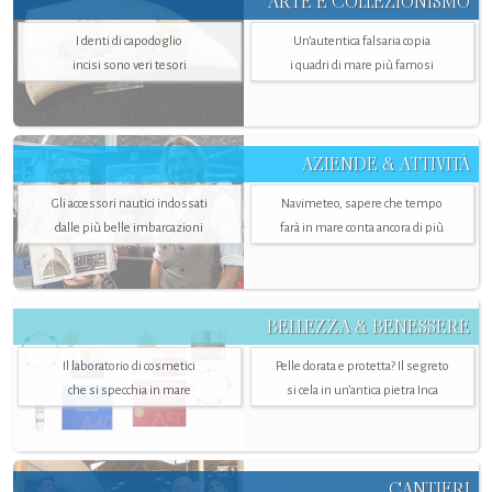
ARTE E COLLEZIONISMO
I denti di capodoglio
Un’autentica falsaria copia
incisi sono veri tesori
i quadri di mare più famosi
AZIENDE & ATTIVITÀ
Gli accessori nautici indossati
Navimeteo, sapere che tempo
dalle più belle imbarcazioni
farà in mare conta ancora di più
BELLEZZA & BENESSERE
Il laboratorio di cosmetici
Pelle dorata e protetta? Il segreto
che si specchia in mare
si cela in un’antica pietra Inca
CANTIERI