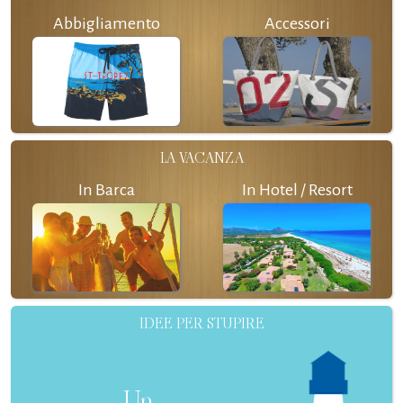
Abbigliamento
Accessori
LA VACANZA
In Barca
In Hotel / Resort
IDEE PER STUPIRE
Un