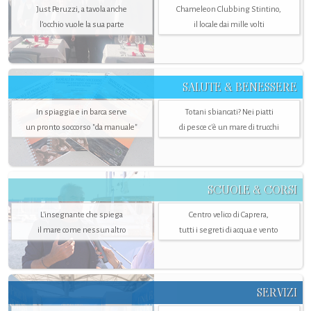
Just Peruzzi, a tavola anche
Chameleon Clubbing Stintino,
l’occhio vuole la sua parte
il locale dai mille volti
SALUTE & BENESSERE
In spiaggia e in barca serve
Totani sbiancati? Nei piatti
un pronto soccorso "da manuale"
di pesce c'è un mare di trucchi
SCUOLE & CORSI
L'insegnante che spiega
Centro velico di Caprera,
il mare come nessun altro
tutti i segreti di acqua e vento
SERVIZI