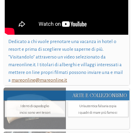
Dedicato a chi vuole prenotare una vacanza in hotel o
resort e prima di scegliere vuole saperne di più.
"Visitandolo" attraverso un video selezionato da
mareonline.it. I titolari di alberghi e villaggi interessati a
mettere on line propri filmati possono inviare una e mail
a
mareonline@mareonline.it
ARTE E COLLEZIONISMO
I denti di capodoglio
Un’autentica falsaria copia
incisi sono veri tesori
i quadri di mare più famosi