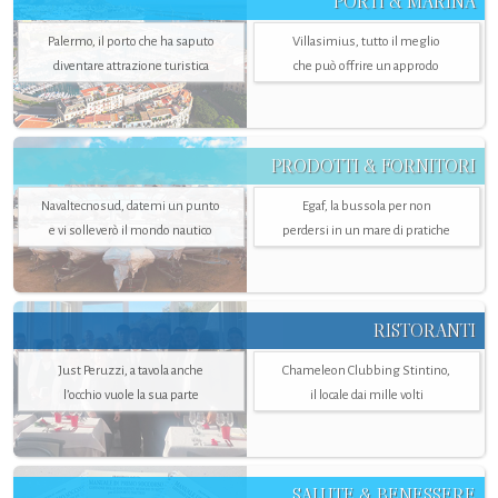
PORTI & MARINA
Palermo, il porto che ha saputo
Villasimius, tutto il meglio
diventare attrazione turistica
che può offrire un approdo
PRODOTTI & FORNITORI
Navaltecnosud, datemi un punto
Egaf, la bussola per non
e vi solleverò il mondo nautico
perdersi in un mare di pratiche
RISTORANTI
Just Peruzzi, a tavola anche
Chameleon Clubbing Stintino,
l’occhio vuole la sua parte
il locale dai mille volti
SALUTE & BENESSERE