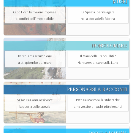
MUSEI
Capo Horn fa rivivere imprese
La Spezia. per navigare
ai confini dell’impossibile
nella storia della Marina
NONSOLOMARE
Per chi ama arrampicare
Il Mare della Tranquillità?
a strapiombo sul mare
Non serve andare sulla Luna
PERSONAGGI & RACCONTI
Vasco Da Gama così vince
Patrizia Mosconi, la stilista che
la guerra delle spezie
ama vestire gli yacht più eleganti