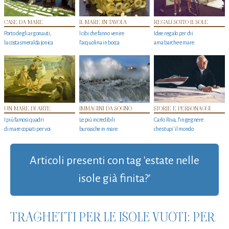
CASE DA MARE
IL MARE IN TAVOLA
REGALI SOTTO IL SOLE
Porto degli argonauti,
I cibi che fanno venire
Idee regalo per chi
la costa smeralda jonica
l’acquolina in bocca
ama barche e mare
UN MARE DI ARTE
IMMAGINI DA SOGNO
STORIE E PERSONAGGI
I più famosi quadri
Le più incredibili
Carlo Riva, l’ingegnere
di mare copiati per voi
burrasche in mare
che stupi' il mondo
Articoli presenti con tag 'estate nelle
isole già finita?'
TRAGHETTI PER LE ISOLE VUOTI: PER