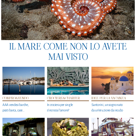
IL MARE COME NON LO AVETE
MAI VISTO
COMPRO&VENDO
CROCIERE&CHARTER
IDEE PER LA VACANZA
AAA vendesi barche,
In crociera per single
Santorini, un sogno nato
posti barca, case…
s'incrocia l’amore?
da un’eruzione da incubo