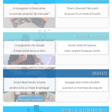
In spiaggia e in barca serve
Totani sbiancati? Nei piatti
un pronto soccorso "da manuale"
di pesce c'è un mare di trucchi
SCUOLE & CORSI
L'insegnante che spiega
Centro velico di Caprera,
il mare come nessun altro
tutti i segreti di acqua e vento
SERVIZI
Smart Boat Owner, la barca
Spiagge accessibili a disabili:
condivisa ha un mare di vantaggi
questa è un esempio da seguire
SPORT & ALLENAMENTO