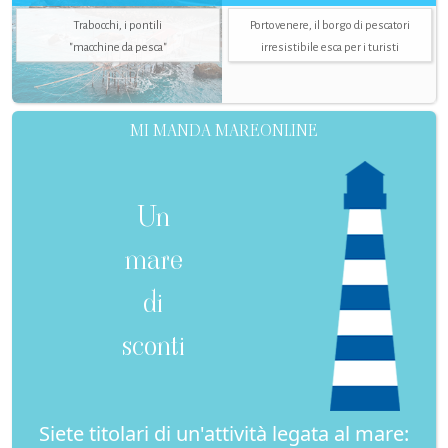
Trabocchi, i pontili
Portovenere, il borgo di pescatori
"macchine da pesca"
irresistibile esca per i turisti
MI MANDA MAREONLINE
Un
mare
di
sconti
Siete titolari di un'attività legata al mare: