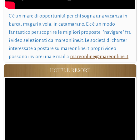
C'è un mare di opportunità per chi sogna una vacanza in
barca, magari a vela, in catamarano. E c'è un modo
fantastico per scoprire le migliori proposte: "navigare" fra
i video selezionati da mareonline.it. Le società di charter
interessate a postare su mareonline.it propri video
possono inviare una e mail a
mareonline@mareonline.it
HOTEL E RESORT