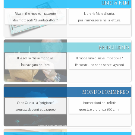
LIBRI & FILM
Riva in the movie, il racconto
Libreria Mare di carta,
dei motoscafi “diventati attori”
per immergersi nella lettura
MODELLISMO
Il vascello che ai mondiali
Il modellino di nave irripetibile?
ha navigato nell’oro
Per costruirlo sono serviti 47 anni
MONDO SOMMERSO
Capo Galera, la "prigione"
Immersioni nei relitti:
sognata da ogni subacqueo
questa è profonda 150 anni