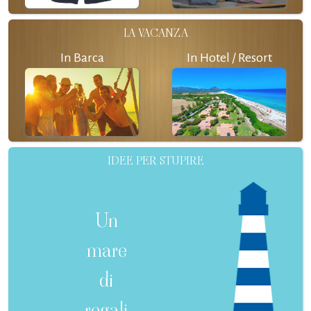
LA VACANZA
In Barca
In Hotel / Resort
IDEE PER STUPIRE
Un
mare
di
regali