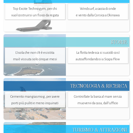
Top Excite Technogym, per chi
Windsurf, a caccia di onde
vuol costruirsi un fisico da regata
e vento dalla Corsica a Okinawa
STORIE
L’isola che non c'è è esistita
La flotta tedesca si suicidò così
ma è vissuta solo cinque mesi
autoaffondandosi a Scapa Flow
TECNOLOGIA & RICERCA
Cemento mangiasmog, per avere
Controllate la barca al mare senza
porti più puliti e meno inquinati
muovervi da casa, dall’ufficio
TURISMO & ATTRAZIONI