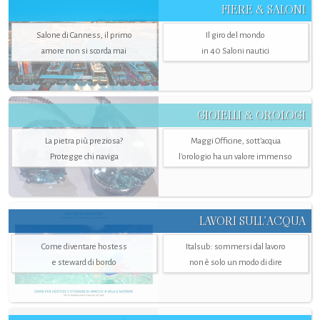
FIERE & SALONI
Salone di Canness, il primo
Il giro del mondo
amore non si scorda mai
in 40 Saloni nautici
GIOIELLI & OROLOGI
La pietra più preziosa?
Maggi Officine, sott’acqua
Protegge chi naviga
l'orologio ha un valore immenso
LAVORI SULL’ACQUA
Come diventare hostess
Italsub: sommersi dal lavoro
e steward di bordo
non è solo un modo di dire