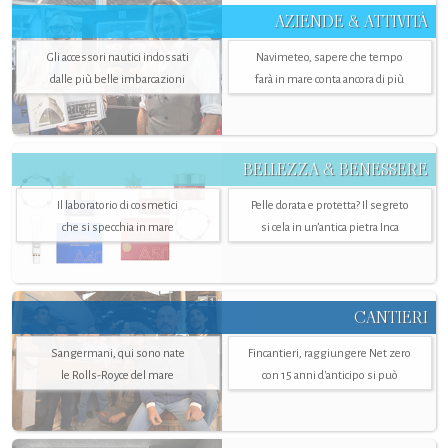
AZIENDE & ATTIVITÀ
Gli accessori nautici indossati
Navimeteo, sapere che tempo
dalle più belle imbarcazioni
farà in mare conta ancora di più
BELLEZZA & BENESSERE
Il laboratorio di cosmetici
Pelle dorata e protetta? Il segreto
che si specchia in mare
si cela in un’antica pietra Inca
CANTIERI
Sangermani, qui sono nate
Fincantieri, raggiungere Net zero
le Rolls-Royce del mare
con 15 anni d'anticipo si può