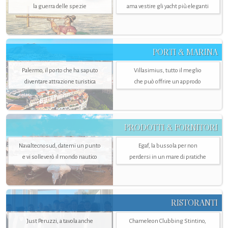
la guerra delle spezie
ama vestire gli yacht più eleganti
PORTI & MARINA
Palermo, il porto che ha saputo
Villasimius, tutto il meglio
diventare attrazione turistica
che può offrire un approdo
PRODOTTI & FORNITORI
Navaltecnosud, datemi un punto
Egaf, la bussola per non
e vi solleverò il mondo nautico
perdersi in un mare di pratiche
RISTORANTI
Just Peruzzi, a tavola anche
Chameleon Clubbing Stintino,