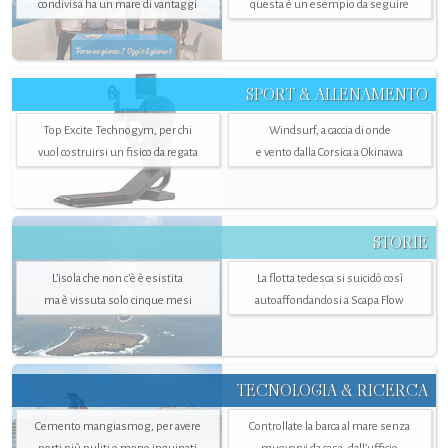
condivisa ha un mare di vantaggi
questa è un esempio da seguire
SPORT & ALLENAMENTO
Top Excite Technogym, per chi
Windsurf, a caccia di onde
vuol costruirsi un fisico da regata
e vento dalla Corsica a Okinawa
STORIE
L’isola che non c'è è esistita
La flotta tedesca si suicidò così
ma è vissuta solo cinque mesi
autoaffondandosi a Scapa Flow
TECNOLOGIA & RICERCA
Cemento mangiasmog, per avere
Controllate la barca al mare senza