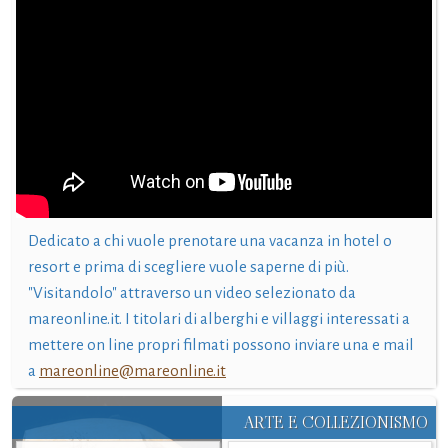
Dedicato a chi vuole prenotare una vacanza in hotel o
resort e prima di scegliere vuole saperne di più.
"Visitandolo" attraverso un video selezionato da
mareonline.it. I titolari di alberghi e villaggi interessati a
mettere on line propri filmati possono inviare una e mail
a
mareonline@mareonline.it
ARTE E COLLEZIONISMO