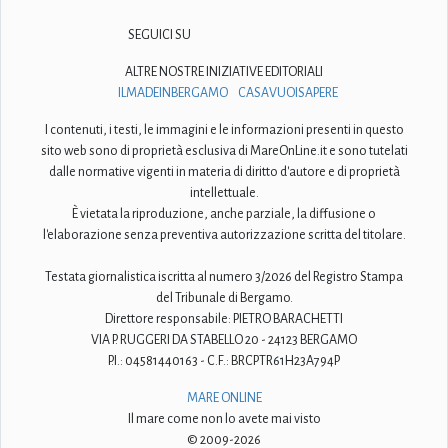
SEGUICI SU
ALTRE NOSTRE INIZIATIVE EDITORIALI
ILMADEINBERGAMO
CASAVUOISAPERE
I contenuti, i testi, le immagini e le informazioni presenti in questo
sito web sono di proprietà esclusiva di MareOnLine.it e sono tutelati
dalle normative vigenti in materia di diritto d'autore e di proprietà
intellettuale.
È vietata la riproduzione, anche parziale, la diffusione o
l'elaborazione senza preventiva autorizzazione scritta del titolare.
Testata giornalistica iscritta al numero 3/2026 del Registro Stampa
del Tribunale di Bergamo.
Direttore responsabile: PIETRO BARACHETTI
VIA P. RUGGERI DA STABELLO 20 - 24123 BERGAMO
P.I.: 04581440163 - C.F.: BRCPTR61H23A794P
MARE ONLINE
Il mare come non lo avete mai visto
© 2009-2026