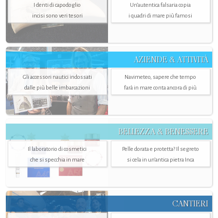
I denti di capodoglio
Un’autentica falsaria copia
incisi sono veri tesori
i quadri di mare più famosi
AZIENDE & ATTIVITÀ
Gli accessori nautici indossati
Navimeteo, sapere che tempo
dalle più belle imbarcazioni
farà in mare conta ancora di più
BELLEZZA & BENESSERE
Il laboratorio di cosmetici
Pelle dorata e protetta? Il segreto
che si specchia in mare
si cela in un’antica pietra Inca
CANTIERI