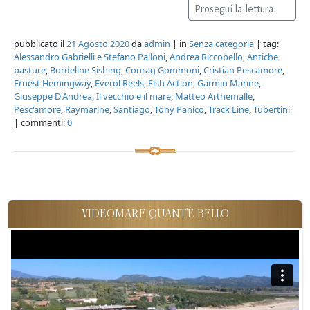
Prosegui la lettura
pubblicato il
21 Agosto 2020
da
admin
| in
Senza categoria
| tag:
Alessandro Gabrielli e Stefano Palloni
,
Andrea Riccobello
,
Antiche
pasture
,
Bordeline Sishing
,
Conrag Gommoni
,
Cristian Pescamore
,
Ernest Hemingway
,
Everol Reels
,
Fish Action
,
Garmin Marine
,
Giuseppe D'Andrea
,
Il vecchio e il mare
,
Matteo Arthemalle
,
Pesc'amore
,
Raymarine
,
Santiago
,
Tony Panico
,
Track Line
,
Tubertini
| commenti:
0
VIDEOMARE QUANT'È BELLO