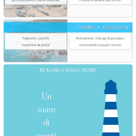
porti più puliti e meno inquinati
muovervi da casa, dall’ufficio
TURISMO & ATTRAZIONI
Trabocchi, i pontili
Portovenere, il borgo di pescatori
"macchine da pesca"
irresistibile esca per i turisti
MI MANDA MAREONLINE
Un
mare
di
sconti