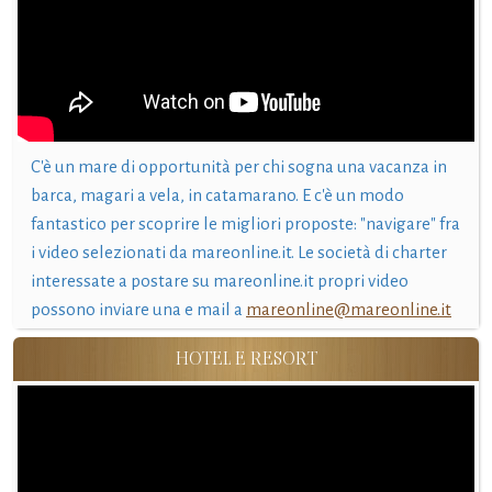
C'è un mare di opportunità per chi sogna una vacanza in
barca, magari a vela, in catamarano. E c'è un modo
fantastico per scoprire le migliori proposte: "navigare" fra
i video selezionati da mareonline.it. Le società di charter
interessate a postare su mareonline.it propri video
possono inviare una e mail a
mareonline@mareonline.it
HOTEL E RESORT