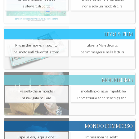
e steward di bordo
non è solo un modo di dire
LIBRI & FILM
Riva in the movie, il racconto
Libreria Mare di carta,
dei motoscafi “diventati attori”
per immergersi nella lettura
MODELLISMO
Il vascello che ai mondiali
Il modellino di nave irripetibile?
ha navigato nell’oro
Per costruirlo sono serviti 47 anni
MONDO SOMMERSO
Capo Galera, la "prigione"
Immersioni nei relitti: