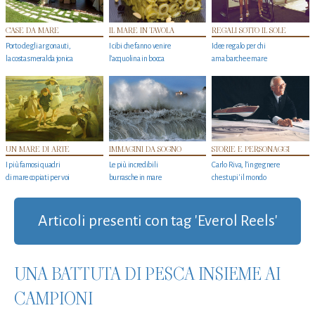
CASE DA MARE
IL MARE IN TAVOLA
REGALI SOTTO IL SOLE
Porto degli argonauti,
I cibi che fanno venire
Idee regalo per chi
la costa smeralda jonica
l’acquolina in bocca
ama barche e mare
UN MARE DI ARTE
IMMAGINI DA SOGNO
STORIE E PERSONAGGI
I più famosi quadri
Le più incredibili
Carlo Riva, l’ingegnere
di mare copiati per voi
burrasche in mare
che stupi' il mondo
Articoli presenti con tag 'Everol Reels'
UNA BATTUTA DI PESCA INSIEME AI
CAMPIONI