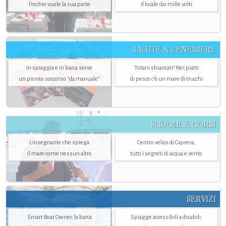
l’occhio vuole la sua parte
il locale dai mille volti
SALUTE & BENESSERE
In spiaggia e in barca serve
Totani sbiancati? Nei piatti
un pronto soccorso "da manuale"
di pesce c'è un mare di trucchi
SCUOLE & CORSI
L'insegnante che spiega
Centro velico di Caprera,
il mare come nessun altro
tutti i segreti di acqua e vento
SERVIZI
Smart Boat Owner, la barca
Spiagge accessibili a disabili: