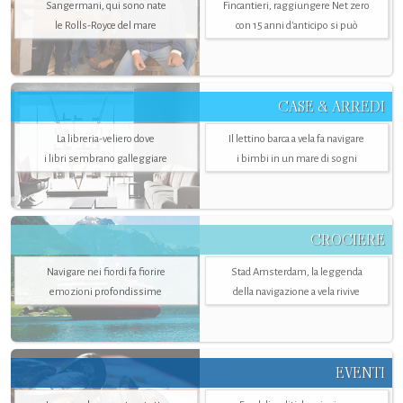
Sangermani, qui sono nate
Fincantieri, raggiungere Net zero
le Rolls-Royce del mare
con 15 anni d'anticipo si può
CASE & ARREDI
La libreria-veliero dove
Il lettino barca a vela fa navigare
i libri sembrano galleggiare
i bimbi in un mare di sogni
CROCIERE
Navigare nei fiordi fa fiorire
Stad Amsterdam, la leggenda
emozioni profondissime
della navigazione a vela rivive
EVENTI