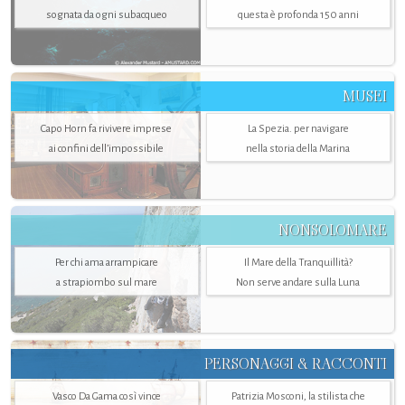
sognata da ogni subacqueo
questa è profonda 150 anni
MUSEI
Capo Horn fa rivivere imprese
La Spezia. per navigare
ai confini dell’impossibile
nella storia della Marina
NONSOLOMARE
Per chi ama arrampicare
Il Mare della Tranquillità?
a strapiombo sul mare
Non serve andare sulla Luna
PERSONAGGI & RACCONTI
Vasco Da Gama così vince
Patrizia Mosconi, la stilista che