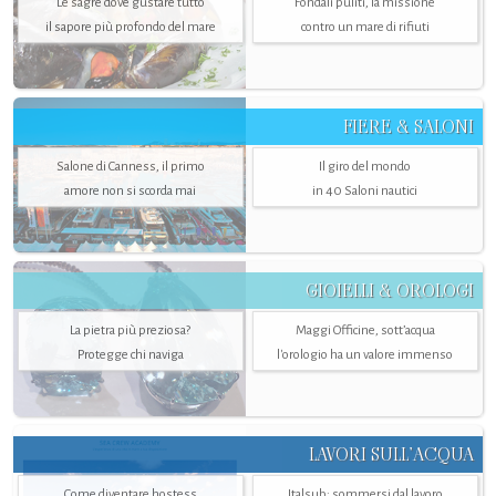
Le sagre dove gustare tutto
Fondali puliti, la missione
il sapore più profondo del mare
contro un mare di rifiuti
FIERE & SALONI
Salone di Canness, il primo
Il giro del mondo
amore non si scorda mai
in 40 Saloni nautici
GIOIELLI & OROLOGI
La pietra più preziosa?
Maggi Officine, sott’acqua
Protegge chi naviga
l'orologio ha un valore immenso
LAVORI SULL’ACQUA
Come diventare hostess
Italsub: sommersi dal lavoro