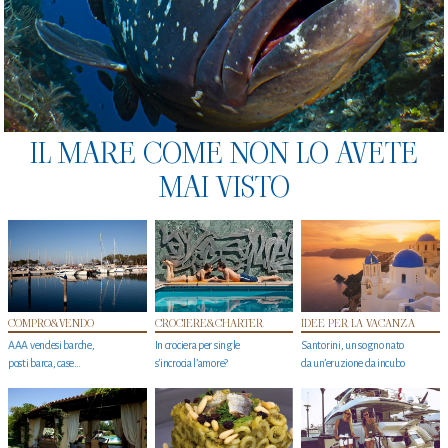
IL MARE COME NON LO AVETE
MAI VISTO
COMPRO&VENDO
CROCIERE&CHARTER
IDEE PER LA VACANZA
AAA vendesi barche,
In crociera per single
Santorini, un sogno nato
posti barca, case…
s'incrocia l’amore?
da un’eruzione da incubo