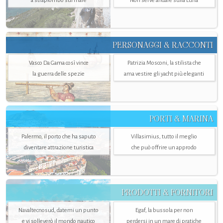
a strapiombo sul mare
Non serve andare sulla Luna
PERSONAGGI & RACCONTI
Vasco Da Gama così vince
Patrizia Mosconi, la stilista che
la guerra delle spezie
ama vestire gli yacht più eleganti
PORTI & MARINA
Palermo, il porto che ha saputo
Villasimius, tutto il meglio
diventare attrazione turistica
che può offrire un approdo
PRODOTTI & FORNITORI
Navaltecnosud, datemi un punto
Egaf, la bussola per non
e vi solleverò il mondo nautico
perdersi in un mare di pratiche