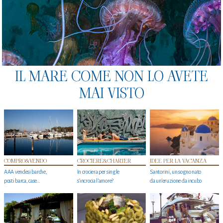
IL MARE COME NON LO AVETE
MAI VISTO
COMPRO&VENDO
CROCIERE&CHARTER
IDEE PER LA VACANZA
AAA vendesi barche,
In crociera per single
Santorini, un sogno nato
posti barca, case…
s'incrocia l’amore?
da un’eruzione da incubo