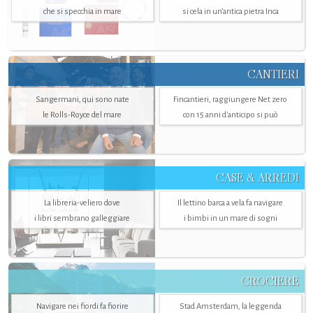
che si specchia in mare
si cela in un’antica pietra Inca
CANTIERI
Sangermani, qui sono nate
Fincantieri, raggiungere Net zero
le Rolls-Royce del mare
con 15 anni d'anticipo si può
CASE & ARREDI
La libreria-veliero dove
Il lettino barca a vela fa navigare
i libri sembrano galleggiare
i bimbi in un mare di sogni
CROCIERE
Navigare nei fiordi fa fiorire
Stad Amsterdam, la leggenda