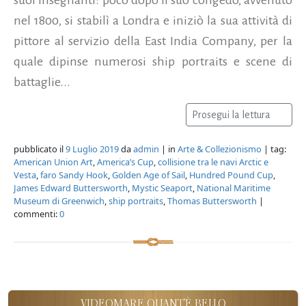
nel 1800, si stabilì a Londra e iniziò la sua attività di
pittore al servizio della East India Company, per la
quale dipinse numerosi ship portraits e scene di
battaglie...
Prosegui la lettura
pubblicato il
9 Luglio 2019
da
admin
| in
Arte & Collezionismo
| tag:
American Union Art
,
America’s Cup
,
collisione tra le navi Arctic e
Vesta
,
faro Sandy Hook
,
Golden Age of Sail
,
Hundred Pound Cup
,
James Edward Buttersworth
,
Mystic Seaport
,
National Maritime
Museum di Greenwich
,
ship portraits
,
Thomas Buttersworth
|
commenti:
0
VIDEOMARE QUANT'È BELLO