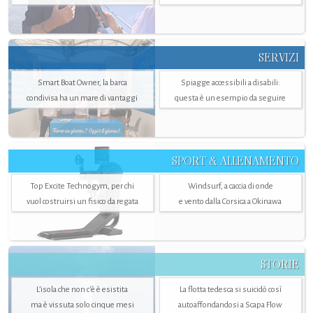
SERVIZI
Smart Boat Owner, la barca
Spiagge accessibili a disabili:
condivisa ha un mare di vantaggi
questa è un esempio da seguire
SPORT & ALLENAMENTO
Top Excite Technogym, per chi
Windsurf, a caccia di onde
vuol costruirsi un fisico da regata
e vento dalla Corsica a Okinawa
STORIE
L’isola che non c'è è esistita
La flotta tedesca si suicidò così
ma è vissuta solo cinque mesi
autoaffondandosi a Scapa Flow