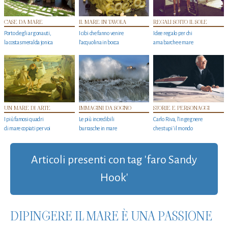
CASE DA MARE
IL MARE IN TAVOLA
REGALI SOTTO IL SOLE
Porto degli argonauti,
I cibi che fanno venire
Idee regalo per chi
la costa smeralda jonica
l’acquolina in bocca
ama barche e mare
UN MARE DI ARTE
IMMAGINI DA SOGNO
STORIE E PERSONAGGI
I più famosi quadri
Le più incredibili
Carlo Riva, l’ingegnere
di mare copiati per voi
burrasche in mare
che stupi' il mondo
Articoli presenti con tag 'faro Sandy
Hook'
DIPINGERE IL MARE È UNA PASSIONE