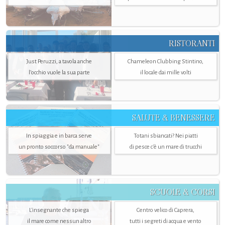
RISTORANTI
Just Peruzzi, a tavola anche
Chameleon Clubbing Stintino,
l’occhio vuole la sua parte
il locale dai mille volti
SALUTE & BENESSERE
In spiaggia e in barca serve
Totani sbiancati? Nei piatti
un pronto soccorso "da manuale"
di pesce c'è un mare di trucchi
SCUOLE & CORSI
L'insegnante che spiega
Centro velico di Caprera,
il mare come nessun altro
tutti i segreti di acqua e vento