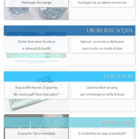
Protegge chi naviga
l'orologio ha un valore immenso
LAVORI SULL’ACQUA
Come diventare hostess
Italsub: sommersi dal lavoro
e steward di bordo
non è solo un modo di dire
LIBRI & FILM
Riva in the movie, il racconto
Libreria Mare di carta,
dei motoscafi “diventati attori”
per immergersi nella lettura
MODELLISMO
Il vascello che ai mondiali
Il modellino di nave irripetibile?