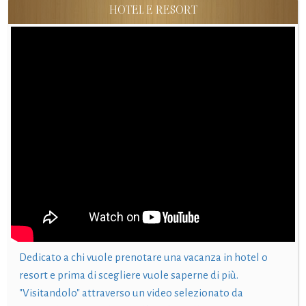
HOTEL E RESORT
Dedicato a chi vuole prenotare una vacanza in hotel o
resort e prima di scegliere vuole saperne di più.
"Visitandolo" attraverso un video selezionato da