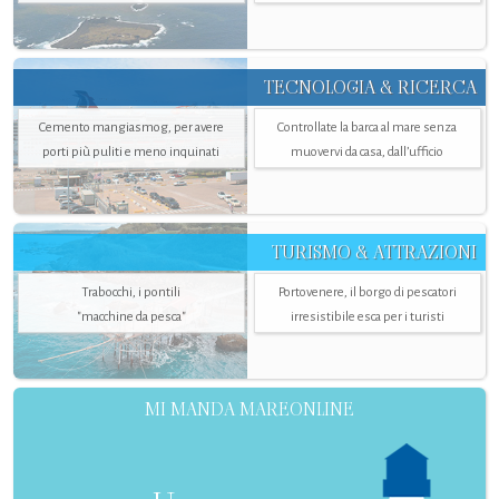
TECNOLOGIA & RICERCA
Cemento mangiasmog, per avere
Controllate la barca al mare senza
porti più puliti e meno inquinati
muovervi da casa, dall’ufficio
TURISMO & ATTRAZIONI
Trabocchi, i pontili
Portovenere, il borgo di pescatori
"macchine da pesca"
irresistibile esca per i turisti
MI MANDA MAREONLINE