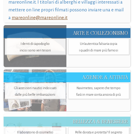
mareonline.it. I titolari di alberghi e villaggi interessati a
mettere on line propri filmati possono inviare una e mail
a
mareonline@mareonline.it
ARTE E COLLEZIONISMO
I denti di capodoglio
Un’autentica falsaria copia
incisi sono veri tesori
i quadri di mare più famosi
AZIENDE & ATTIVITÀ
Gli accessori nautici indossati
Navimeteo, sapere che tempo
dalle più belle imbarcazioni
farà in mare conta ancora di più
BELLEZZA & BENESSERE
Il laboratorio di cosmetici
Pelle dorata e protetta? Il segreto