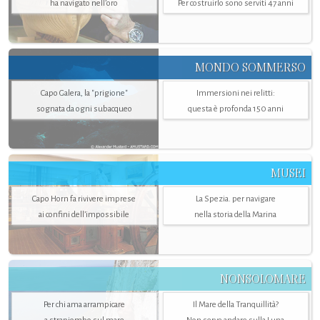
ha navigato nell’oro
Per costruirlo sono serviti 47 anni
MONDO SOMMERSO
Capo Galera, la "prigione"
Immersioni nei relitti:
sognata da ogni subacqueo
questa è profonda 150 anni
MUSEI
Capo Horn fa rivivere imprese
La Spezia. per navigare
ai confini dell’impossibile
nella storia della Marina
NONSOLOMARE
Per chi ama arrampicare
Il Mare della Tranquillità?