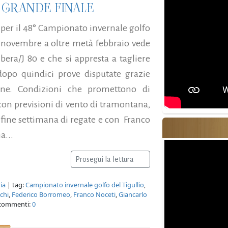
 GRANDE FINALE
 per il 48° Campionato invernale golfo
zio novembre a oltre metà febbraio vede
ibera/J 80 e che si appresta a tagliere
opo quindici prove disputate grazie
ne. Condizioni che promettono di
 con previsioni di vento di tramontana,
o fine settimana di regate e con Franco
a...
Prosegui la lettura
ia
| tag:
Campionato invernale golfo del Tigullio
,
chi
,
Federico Borromeo
,
Franco Noceti
,
Giancarlo
commenti:
0