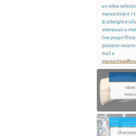
un video selezio
mareonline.it. I t
di alberghi e vil
interessati a me
line propri filma
possono inviare 
mail a
mareonline@mar
I dent
incisi 
Gli accesso