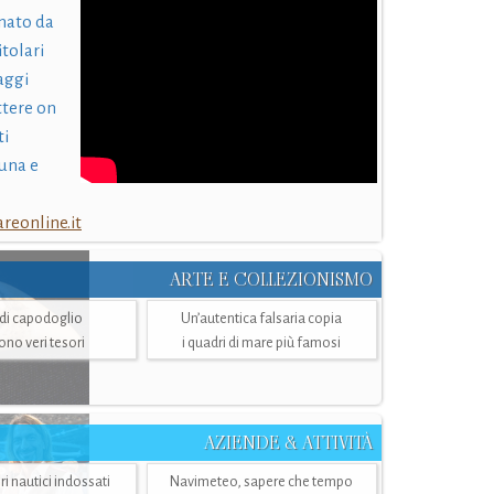
nato da
itolari
laggi
ttere on
ti
una e
eonline.it
ARTE E COLLEZIONISMO
i di capodoglio
Un’autentica falsaria copia
sono veri tesori
i quadri di mare più famosi
AZIENDE & ATTIVITÀ
ri nautici indossati
Navimeteo, sapere che tempo