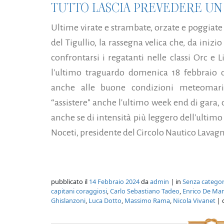
TUTTO LASCIA PREVEDERE UN
Ultime virate e strambate, orzate e poggiate
del Tigullio, la rassegna velica che, da ini
confrontarsi i regatanti nelle classi Orc e L
l'ultimo traguardo domenica 18 febbraio d
anche alle buone condizioni meteomari
“assistere” anche l'ultimo week end di gara,
anche se di intensità più leggero dell'ultim
Noceti, presidente del Circolo Nautico Lavagn
pubblicato il
14 Febbraio 2024
da
admin
| in
Senza categor
capitani coraggiosi
,
Carlo Sebastiano Tadeo
,
Enrico De Mar
Ghislanzoni
,
Luca Dotto
,
Massimo Rama
,
Nicola Vivanet
| 