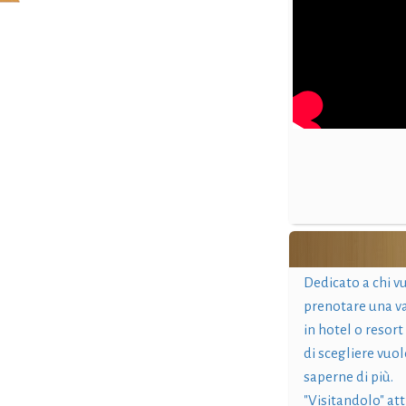
Dedicato a chi v
prenotare una v
in hotel o resort
di scegliere vuol
saperne di più.
"Visitandolo" at