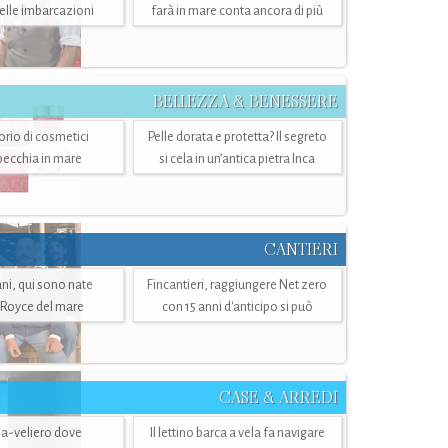
belle imbarcazioni
farà in mare conta ancora di più
BELLEZZA & BENESSERE
torio di cosmetici
Pelle dorata e protetta? Il segreto
specchia in mare
si cela in un’antica pietra Inca
CANTIERI
i, qui sono nate
Fincantieri, raggiungere Net zero
-Royce del mare
con 15 anni d'anticipo si può
CASE & ARREDI
ria-veliero dove
Il lettino barca a vela fa navigare