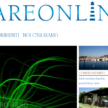
OMMENTI
NOI C'ERAVAMO
COMPRO&VENDO
AAA vendesi barche,
posti barca, case…