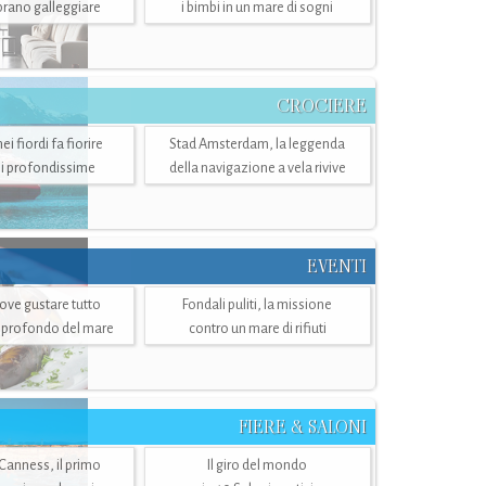
mbrano galleggiare
i bimbi in un mare di sogni
CROCIERE
i fiordi fa fiorire
Stad Amsterdam, la leggenda
i profondissime
della navigazione a vela rivive
EVENTI
dove gustare tutto
Fondali puliti, la missione
ù profondo del mare
contro un mare di rifiuti
FIERE & SALONI
 Canness, il primo
Il giro del mondo