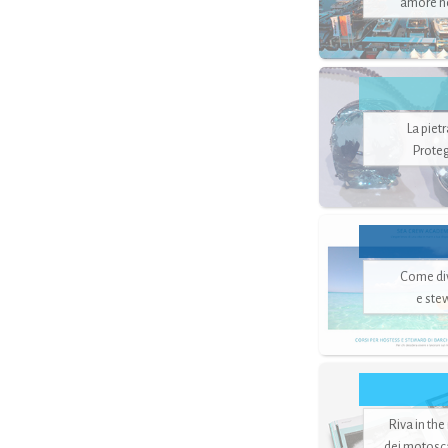
amore no
La piet
Proteg
Come di
e ste
Riva in the
dei motoscaf