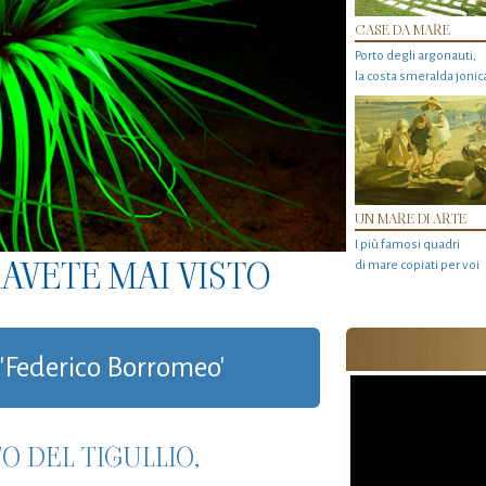
CASE DA MARE
Porto degli argonauti,
la costa smeralda jonic
UN MARE DI ARTE
I più famosi quadri
AVETE MAI VISTO
di mare copiati per voi
g 'Federico Borromeo'
 DEL TIGULLIO,