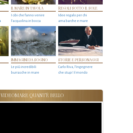
IL MARE IN TAVOLA
REGALI SOTTO IL SOLE
I cibi che fanno venire
Idee regalo per chi
a
l’acquolina in bocca
ama barche e mare
IMMAGINI DA SOGNO
STORIE E PERSONAGGI
Le più incredibili
Carlo Riva, l’ingegnere
burrasche in mare
che stupi' il mondo
VIDEOMARE QUANT'È BELLO