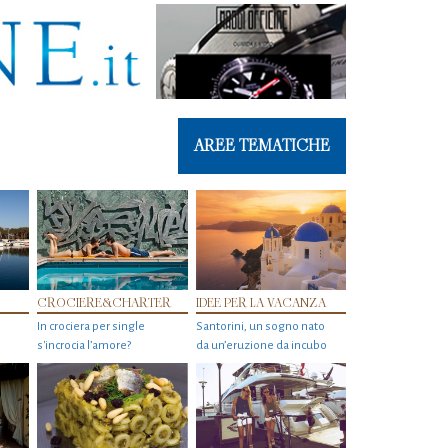
AREE TEMATICHE
CROCIERE&CHARTER
IDEE PER LA VACANZA
In crociera per single
Santorini, un sogno nato
s'incrocia l’amore?
da un’eruzione da incubo