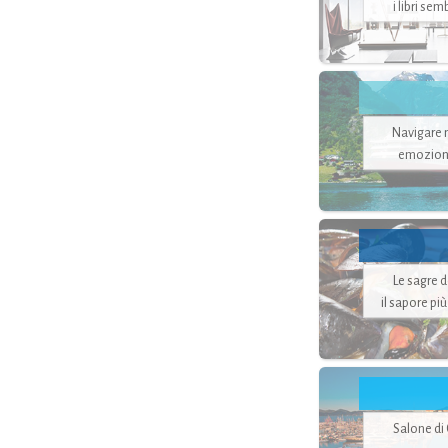
i libri se
Navigare ne
emozion
Le sagre 
il sapore pi
Salone di