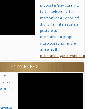
proposte: "navigare" fra
i video selezionati da
mareonline.it. Le società
di charter interessate a
postare su
mareonline.it propri
video possono inviare
una e mail a
mareonline@mareonline.it
HOTEL E RESORT
uole
acanza
 e prima
e
traverso