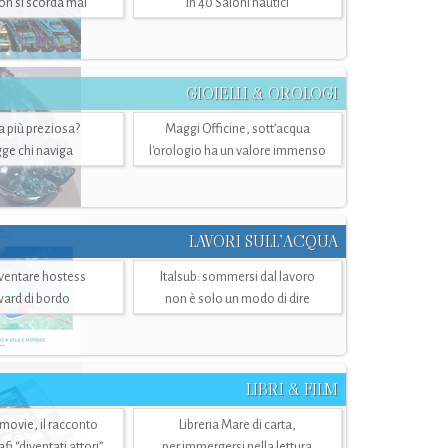
n si scorda mai
in 40 Saloni nautici
GIOIELLI & OROLOGI
ra più preziosa?
Maggi Officine, sott’acqua
ge chi naviga
l'orologio ha un valore immenso
LAVORI SULL’ACQUA
ventare hostess
Italsub: sommersi dal lavoro
ward di bordo
non è solo un modo di dire
LIBRI & FILM
 movie, il racconto
Libreria Mare di carta,
i “diventati attori”
per immergersi nella lettura