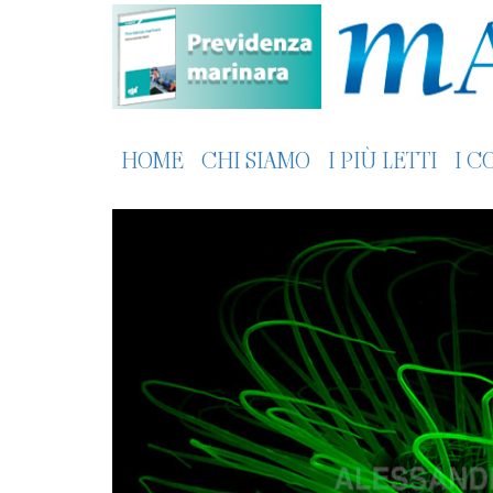
HOME
CHI SIAMO
I PIÙ LETTI
I C