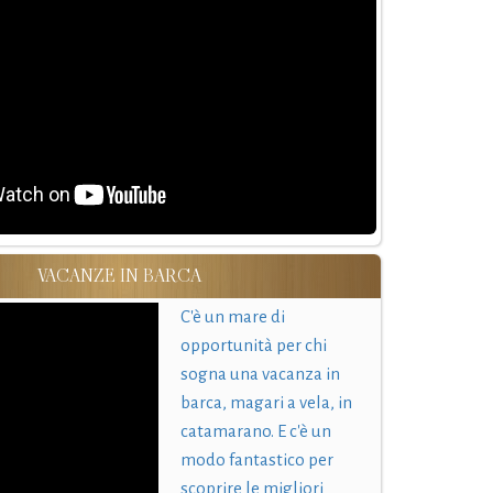
VACANZE IN BARCA
C'è un mare di
opportunità per chi
sogna una vacanza in
barca, magari a vela, in
catamarano. E c'è un
modo fantastico per
scoprire le migliori