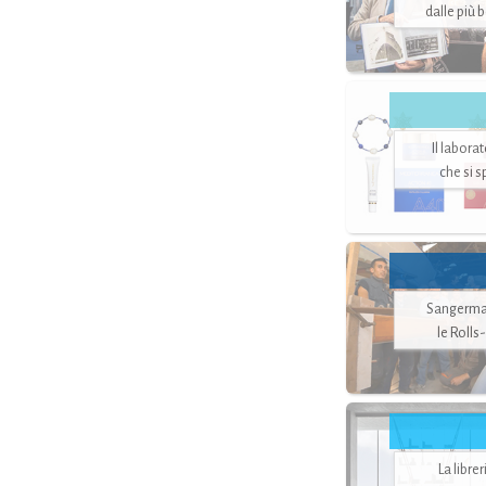
dalle più 
Il labora
che si 
Sangerman
le Rolls
La libre