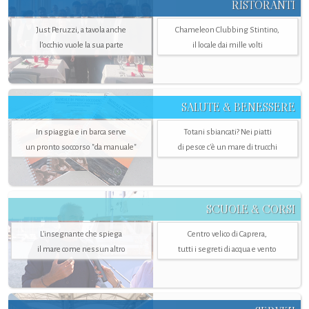
RISTORANTI
Just Peruzzi, a tavola anche
Chameleon Clubbing Stintino,
l’occhio vuole la sua parte
il locale dai mille volti
SALUTE & BENESSERE
In spiaggia e in barca serve
Totani sbiancati? Nei piatti
un pronto soccorso "da manuale"
di pesce c'è un mare di trucchi
SCUOLE & CORSI
L'insegnante che spiega
Centro velico di Caprera,
il mare come nessun altro
tutti i segreti di acqua e vento