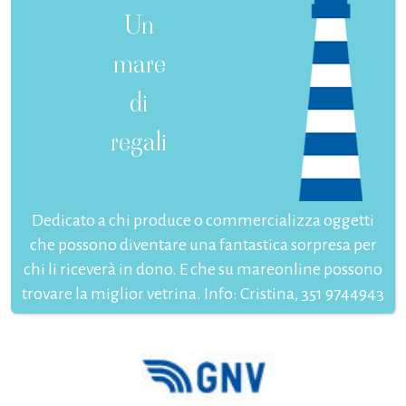
Un
mare
di
regali
Dedicato a chi produce o commercializza oggetti
che possono diventare una fantastica sorpresa per
chi li riceverà in dono. E che su mareonline possono
trovare la miglior vetrina. Info: Cristina, 351 9744943