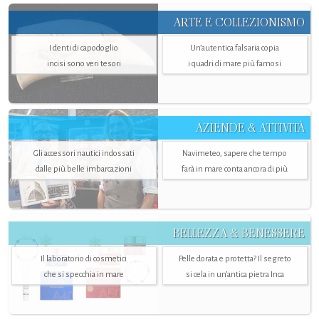
ARTE E COLLEZIONISMO
I denti di capodoglio
Un’autentica falsaria copia
incisi sono veri tesori
i quadri di mare più famosi
AZIENDE & ATTIVITÀ
Gli accessori nautici indossati
Navimeteo, sapere che tempo
dalle più belle imbarcazioni
farà in mare conta ancora di più
BELLEZZA & BENESSERE
Il laboratorio di cosmetici
Pelle dorata e protetta? Il segreto
che si specchia in mare
si cela in un’antica pietra Inca