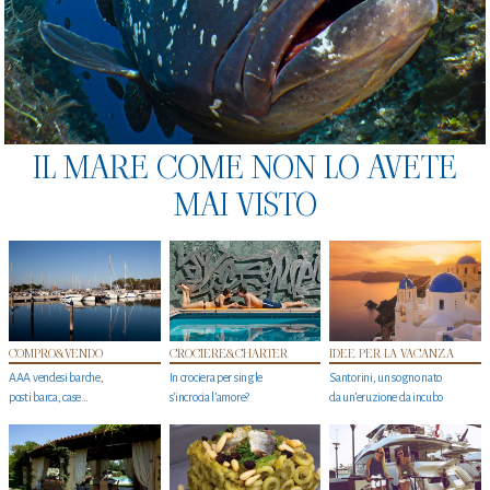
IL MARE COME NON LO AVETE
MAI VISTO
COMPRO&VENDO
CROCIERE&CHARTER
IDEE PER LA VACANZA
AAA vendesi barche,
In crociera per single
Santorini, un sogno nato
posti barca, case…
s'incrocia l’amore?
da un’eruzione da incubo