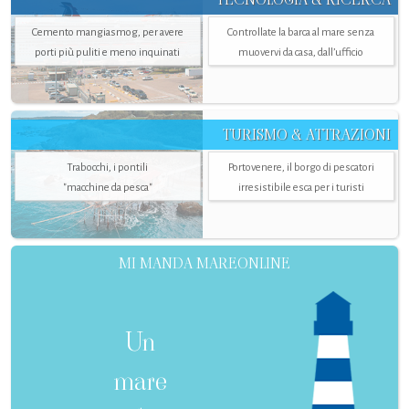
Cemento mangiasmog, per avere
Controllate la barca al mare senza
porti più puliti e meno inquinati
muovervi da casa, dall’ufficio
TURISMO & ATTRAZIONI
Trabocchi, i pontili
Portovenere, il borgo di pescatori
"macchine da pesca"
irresistibile esca per i turisti
MI MANDA MAREONLINE
Un
mare