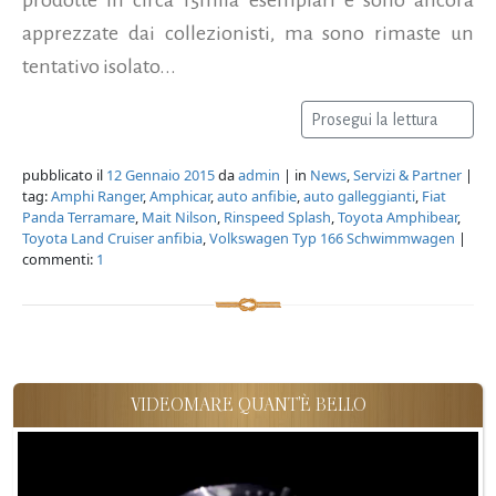
apprezzate dai collezionisti, ma sono rimaste un
tentativo isolato...
Prosegui la lettura
pubblicato il
12 Gennaio 2015
da
admin
| in
News
,
Servizi & Partner
|
tag:
Amphi Ranger
,
Amphicar
,
auto anfibie
,
auto galleggianti
,
Fiat
Panda Terramare
,
Mait Nilson
,
Rinspeed Splash
,
Toyota Amphibear
,
Toyota Land Cruiser anfibia
,
Volkswagen Typ 166 Schwimmwagen
|
commenti:
1
VIDEOMARE QUANT'È BELLO