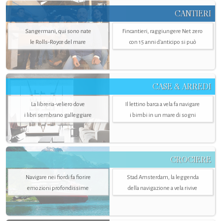
CANTIERI
Sangermani, qui sono nate
Fincantieri, raggiungere Net zero
le Rolls-Royce del mare
con 15 anni d'anticipo si può
CASE & ARREDI
La libreria-veliero dove
Il lettino barca a vela fa navigare
i libri sembrano galleggiare
i bimbi in un mare di sogni
CROCIERE
Navigare nei fiordi fa fiorire
Stad Amsterdam, la leggenda
emozioni profondissime
della navigazione a vela rivive