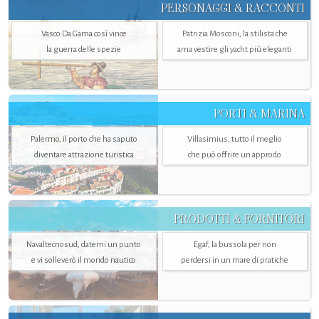
PERSONAGGI & RACCONTI
Vasco Da Gama così vince
Patrizia Mosconi, la stilista che
la guerra delle spezie
ama vestire gli yacht più eleganti
PORTI & MARINA
Palermo, il porto che ha saputo
Villasimius, tutto il meglio
diventare attrazione turistica
che può offrire un approdo
PRODOTTI & FORNITORI
Navaltecnosud, datemi un punto
Egaf, la bussola per non
e vi solleverò il mondo nautico
perdersi in un mare di pratiche