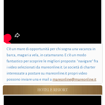
C'è un mare di opportunità per chi sogna una vacanza in
barca, magari a vela, in catamarano. E c'è un modo
fantastico per scoprire le migliori proposte: "navigare" fra
i video selezionati da mareonline.it. Le società di charter
interessate a postare su mareonline.it propri video
possono inviare una e mail a
mareonline@mareonline.it
HOTEL E RESORT