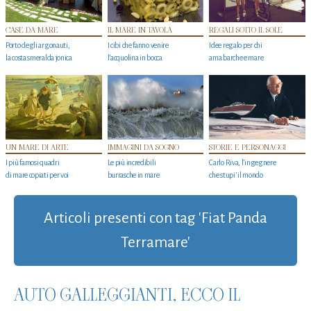
CASE DA MARE
IL MARE IN TAVOLA
REGALI SOTTO IL SOLE
Porto degli argonauti,
I cibi che fanno venire
Idee regalo per chi
la costa smeralda jonica
l’acquolina in bocca
ama barche e mare
UN MARE DI ARTE
IMMAGINI DA SOGNO
STORIE E PERSONAGGI
I più famosi quadri
Le più incredibili
Carlo Riva, l’ingegnere
di mare copiati per voi
burrasche in mare
che stupi' il mondo
Articoli presenti con tag 'Fiat Panda
Terramare'
AUTO GALLEGGIANTI, ECCO IL