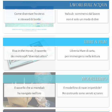
LAVORI SULL’ACQUA
Come diventare hostess
Italsub: sommersi dal lavoro
e steward di bordo
non è solo un modo di dire
LIBRI & FILM
Riva in the movie, il racconto
Libreria Mare di carta,
dei motoscafi “diventati attori”
per immergersi nella lettura
MODELLISMO
Il vascello che ai mondiali
Il modellino di nave irripetibile?
ha navigato nell’oro
Per costruirlo sono serviti 47 anni