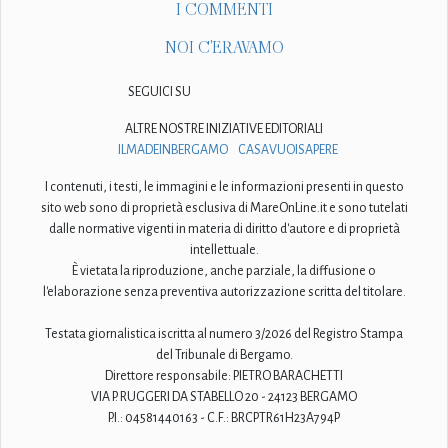
I COMMENTI
NOI C'ERAVAMO
SEGUICI SU
ALTRE NOSTRE INIZIATIVE EDITORIALI
ILMADEINBERGAMO
CASAVUOISAPERE
I contenuti, i testi, le immagini e le informazioni presenti in questo
sito web sono di proprietà esclusiva di MareOnLine.it e sono tutelati
dalle normative vigenti in materia di diritto d'autore e di proprietà
intellettuale.
È vietata la riproduzione, anche parziale, la diffusione o
l'elaborazione senza preventiva autorizzazione scritta del titolare.
Testata giornalistica iscritta al numero 3/2026 del Registro Stampa
del Tribunale di Bergamo.
Direttore responsabile: PIETRO BARACHETTI
VIA P. RUGGERI DA STABELLO 20 - 24123 BERGAMO
P.I.: 04581440163 - C.F.: BRCPTR61H23A794P