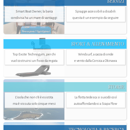
SERVIZI
Smart Boat Owner, la barca
Spiagge accessibili a disabili:
condivisa ha un mare di vantaggi
questa è un esempio da seguire
SPORT & ALLENAMENTO
Top Excite Technogym, per chi
Windsurf, a caccia di onde
vuol costruirsi un fisico da regata
e vento dalla Corsica a Okinawa
STORIE
L’isola che non c'è è esistita
La flotta tedesca si suicidò così
ma è vissuta solo cinque mesi
autoaffondandosi a Scapa Flow
TECNOLOGIA & RICERCA