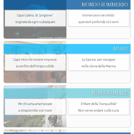
MONDO SOMMERSO
Capo Galera, la "prigione"
Immersioni nei relitti:
sognata da ogni subacqueo
questa è profonda 150 anni
MUSEI
Capo Horn fa rivivere imprese
La Spezia. per navigare
ai confini dell’impossibile
nella storia della Marina
NONSOLOMARE
Per chi ama arrampicare
Il Mare della Tranquillità?
a strapiombo sul mare
Non serve andare sulla Luna