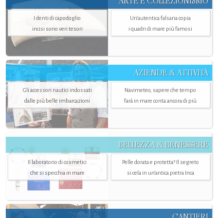
ARTE E COLLEZIONISMO
I denti di capodoglio
Un’autentica falsaria copia
incisi sono veri tesori
i quadri di mare più famosi
AZIENDE & ATTIVITÀ
Gli accessori nautici indossati
Navimeteo, sapere che tempo
dalle più belle imbarcazioni
farà in mare conta ancora di più
BELLEZZA & BENESSERE
Il laboratorio di cosmetici
Pelle dorata e protetta? Il segreto
che si specchia in mare
si cela in un’antica pietra Inca
CANTIERI