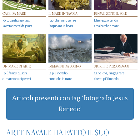
CASE DA MARE
IL MARE IN TAVOLA
REGALI SOTTO IL SOLE
Porto degli argonauti,
I cibi che fanno venire
Idee regalo per chi
la costa smeralda jonica
l’acquolina in bocca
ama barche e mare
UN MARE DI ARTE
IMMAGINI DA SOGNO
STORIE E PERSONAGGI
I più famosi quadri
Le più incredibili
Carlo Riva, l’ingegnere
di mare copiati per voi
burrasche in mare
che stupi' il mondo
Articoli presenti con tag 'fotografo Jesus
Renedo'
ARTE NAVALE HA FATTO IL SUO