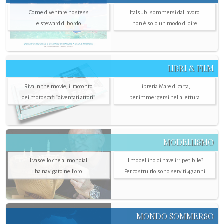
Come diventare hostess
Italsub: sommersi dal lavoro
e steward di bordo
non è solo un modo di dire
LIBRI & FILM
Riva in the movie, il racconto
Libreria Mare di carta,
dei motoscafi “diventati attori”
per immergersi nella lettura
MODELLISMO
Il vascello che ai mondiali
Il modellino di nave irripetibile?
ha navigato nell’oro
Per costruirlo sono serviti 47 anni
MONDO SOMMERSO