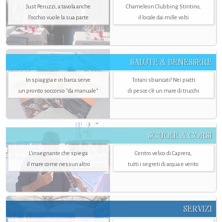
Just Peruzzi, a tavola anche
Chameleon Clubbing Stintino,
l’occhio vuole la sua parte
il locale dai mille volti
SALUTE & BENESSERE
In spiaggia e in barca serve
Totani sbiancati? Nei piatti
un pronto soccorso "da manuale"
di pesce c'è un mare di trucchi
SCUOLE & CORSI
L'insegnante che spiega
Centro velico di Caprera,
il mare come nessun altro
tutti i segreti di acqua e vento
SERVIZI