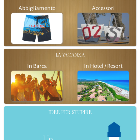
Abbigliamento
Accessori
LA VACANZA
In Barca
In Hotel / Resort
IDEE PER STUPIRE
Un