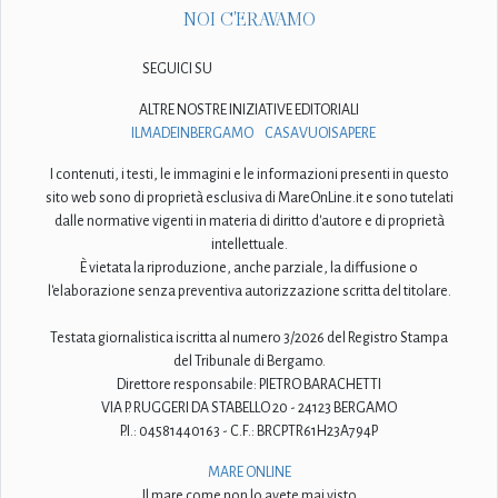
NOI C'ERAVAMO
SEGUICI SU
ALTRE NOSTRE INIZIATIVE EDITORIALI
ILMADEINBERGAMO
CASAVUOISAPERE
I contenuti, i testi, le immagini e le informazioni presenti in questo
sito web sono di proprietà esclusiva di MareOnLine.it e sono tutelati
dalle normative vigenti in materia di diritto d'autore e di proprietà
intellettuale.
È vietata la riproduzione, anche parziale, la diffusione o
l'elaborazione senza preventiva autorizzazione scritta del titolare.
Testata giornalistica iscritta al numero 3/2026 del Registro Stampa
del Tribunale di Bergamo.
Direttore responsabile: PIETRO BARACHETTI
VIA P. RUGGERI DA STABELLO 20 - 24123 BERGAMO
P.I.: 04581440163 - C.F.: BRCPTR61H23A794P
MARE ONLINE
Il mare come non lo avete mai visto