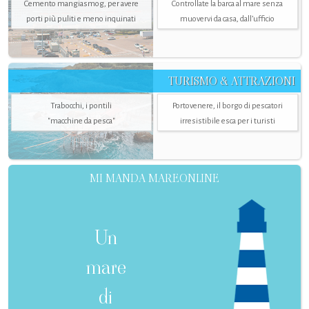
Cemento mangiasmog, per avere
Controllate la barca al mare senza
porti più puliti e meno inquinati
muovervi da casa, dall’ufficio
TURISMO & ATTRAZIONI
Trabocchi, i pontili
Portovenere, il borgo di pescatori
"macchine da pesca"
irresistibile esca per i turisti
MI MANDA MAREONLINE
Un
mare
di