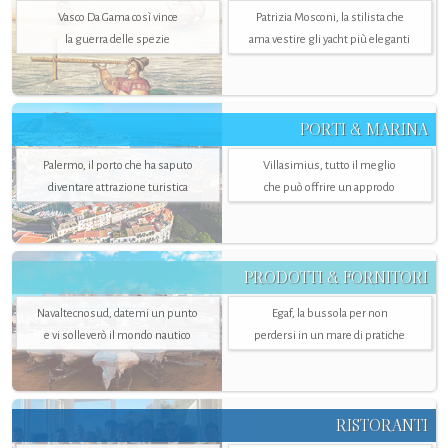
Vasco Da Gama così vince
Patrizia Mosconi, la stilista che
la guerra delle spezie
ama vestire gli yacht più eleganti
PORTI & MARINA
Palermo, il porto che ha saputo
Villasimius, tutto il meglio
diventare attrazione turistica
che può offrire un approdo
PRODOTTI & FORNITORI
Navaltecnosud, datemi un punto
Egaf, la bussola per non
e vi solleverò il mondo nautico
perdersi in un mare di pratiche
RISTORANTI