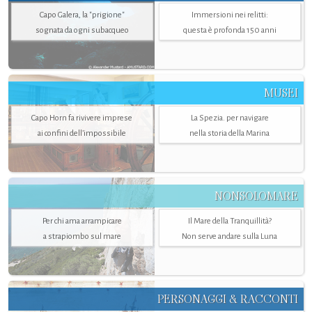
Capo Galera, la "prigione"
Immersioni nei relitti:
sognata da ogni subacqueo
questa è profonda 150 anni
MUSEI
Capo Horn fa rivivere imprese
La Spezia. per navigare
ai confini dell’impossibile
nella storia della Marina
NONSOLOMARE
Per chi ama arrampicare
Il Mare della Tranquillità?
a strapiombo sul mare
Non serve andare sulla Luna
PERSONAGGI & RACCONTI