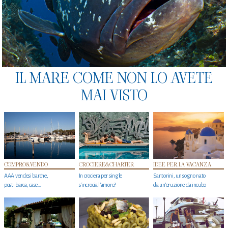
IL MARE COME NON LO AVETE
MAI VISTO
COMPRO&VENDO
CROCIERE&CHARTER
IDEE PER LA VACANZA
AAA vendesi barche,
In crociera per single
Santorini, un sogno nato
posti barca, case…
s'incrocia l’amore?
da un’eruzione da incubo