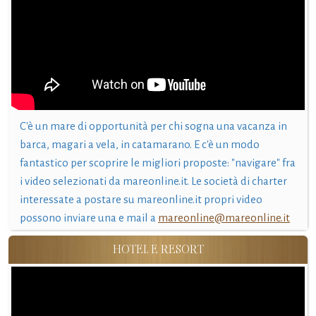
C'è un mare di opportunità per chi sogna una vacanza in
barca, magari a vela, in catamarano. E c'è un modo
fantastico per scoprire le migliori proposte: "navigare" fra
i video selezionati da mareonline.it. Le società di charter
interessate a postare su mareonline.it propri video
possono inviare una e mail a
mareonline@mareonline.it
HOTEL E RESORT