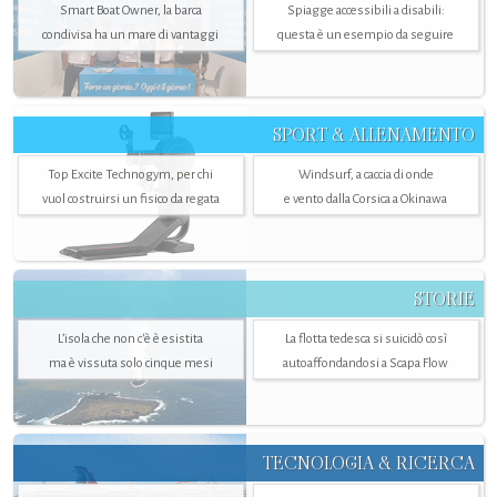
Smart Boat Owner, la barca
Spiagge accessibili a disabili:
condivisa ha un mare di vantaggi
questa è un esempio da seguire
SPORT & ALLENAMENTO
Top Excite Technogym, per chi
Windsurf, a caccia di onde
vuol costruirsi un fisico da regata
e vento dalla Corsica a Okinawa
STORIE
L’isola che non c'è è esistita
La flotta tedesca si suicidò così
ma è vissuta solo cinque mesi
autoaffondandosi a Scapa Flow
TECNOLOGIA & RICERCA