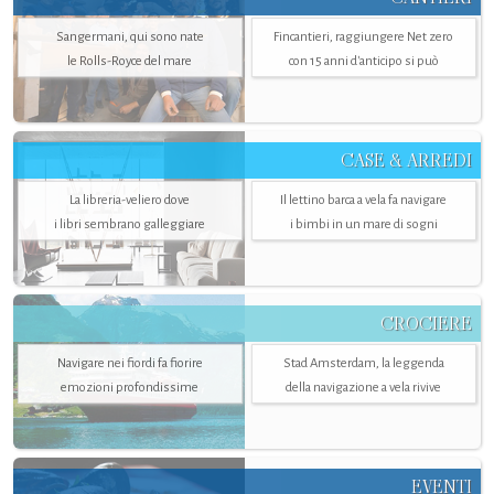
Sangermani, qui sono nate
Fincantieri, raggiungere Net zero
le Rolls-Royce del mare
con 15 anni d'anticipo si può
CASE & ARREDI
La libreria-veliero dove
Il lettino barca a vela fa navigare
i libri sembrano galleggiare
i bimbi in un mare di sogni
CROCIERE
Navigare nei fiordi fa fiorire
Stad Amsterdam, la leggenda
emozioni profondissime
della navigazione a vela rivive
EVENTI