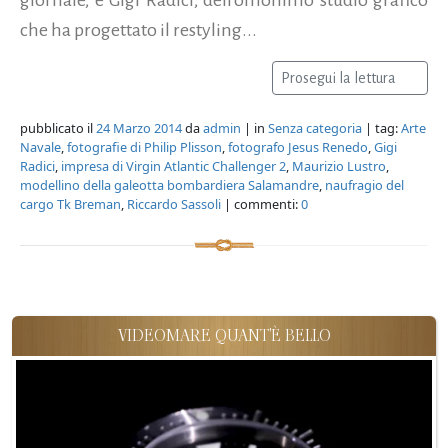
che ha progettato il restyling...
Prosegui la lettura
pubblicato il
24 Marzo 2014
da
admin
| in
Senza categoria
| tag:
Arte
Navale
,
fotografie di Philip Plisson
,
fotografo Jesus Renedo
,
Gigi
Radici
,
impresa di Virgin Atlantic Challenger 2
,
Maurizio Lustro
,
modellino della galeotta bombardiera Salamandre
,
naufragio del
cargo Tk Breman
,
Riccardo Sassoli
| commenti:
0
VIDEOMARE QUANT'È BELLO