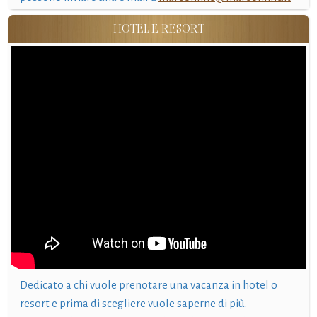
HOTEL E RESORT
Dedicato a chi vuole prenotare una vacanza in hotel o
resort e prima di scegliere vuole saperne di più.