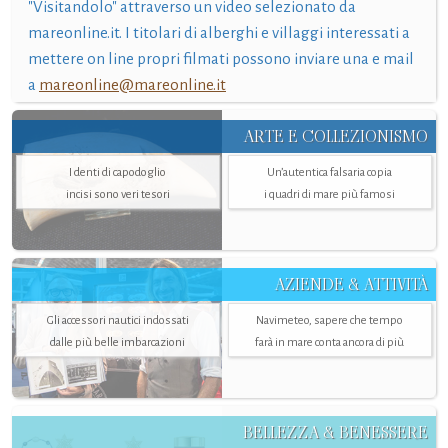
"Visitandolo" attraverso un video selezionato da
mareonline.it. I titolari di alberghi e villaggi interessati a
mettere on line propri filmati possono inviare una e mail
a
mareonline@mareonline.it
ARTE E COLLEZIONISMO
I denti di capodoglio
Un’autentica falsaria copia
incisi sono veri tesori
i quadri di mare più famosi
AZIENDE & ATTIVITÀ
Gli accessori nautici indossati
Navimeteo, sapere che tempo
dalle più belle imbarcazioni
farà in mare conta ancora di più
BELLEZZA & BENESSERE