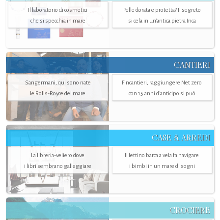
Il laboratorio di cosmetici
Pelle dorata e protetta? Il segreto
che si specchia in mare
si cela in un’antica pietra Inca
CANTIERI
Sangermani, qui sono nate
Fincantieri, raggiungere Net zero
le Rolls-Royce del mare
con 15 anni d'anticipo si può
CASE & ARREDI
La libreria-veliero dove
Il lettino barca a vela fa navigare
i libri sembrano galleggiare
i bimbi in un mare di sogni
CROCIERE