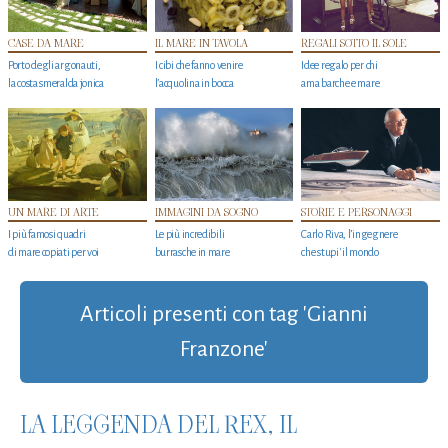
CASE DA MARE
IL MARE IN TAVOLA
REGALI SOTTO IL SOLE
Porto degli argonauti,
I cibi che fanno venire
Idee regalo per chi
la costa smeralda jonica
l’acquolina in bocca
ama barche e mare
UN MARE DI ARTE
IMMAGINI DA SOGNO
STORIE E PERSONAGGI
I più famosi quadri
Le più incredibili
Carlo Riva, l’ingegnere
di mare copiati per voi
burrasche in mare
che stupi' il mondo
Articoli presenti con tag 'Gianni
Franzone'
LA LEGGENDA DEL REX, IL