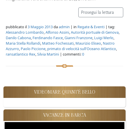
Prosegui la lettura
pubblicato il
3 Maggio 2013
da
admin
| in
Regate & Eventi
| tag:
Alessandro Lombardo
,
Alfonso Assini
,
Autorità portuale di Genova
,
Danilo Cabona
,
Ferdinando Fasce
,
Gianni Franzone
,
Luigi Merlo
,
Maria Stella Rollandi
,
Matteo Fochessati
,
Maurizio Eliseo
,
Nastro
Azzurro
,
Paolo Piccione
,
primato di velocità sull'Oceano Atlantico
,
ransatlantico Rex
,
Silvia Martini
| commenti:
0
VIDEOMARE QUANT'È BELLO
VACANZE IN BARCA