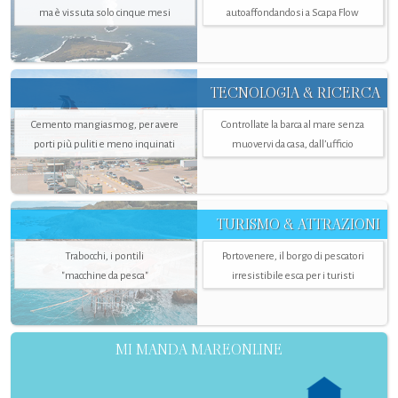
ma è vissuta solo cinque mesi
autoaffondandosi a Scapa Flow
TECNOLOGIA & RICERCA
Cemento mangiasmog, per avere
Controllate la barca al mare senza
porti più puliti e meno inquinati
muovervi da casa, dall’ufficio
TURISMO & ATTRAZIONI
Trabocchi, i pontili
Portovenere, il borgo di pescatori
"macchine da pesca"
irresistibile esca per i turisti
MI MANDA MAREONLINE