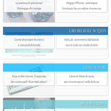
La pietra più preziosa?
Maggi Officine, sott’acqua
Protegge chi naviga
l'orologio ha un valore immenso
LAVORI SULL’ACQUA
Come diventare hostess
Italsub: sommersi dal lavoro
e steward di bordo
non è solo un modo di dire
LIBRI & FILM
Riva in the movie, il racconto
Libreria Mare di carta,
dei motoscafi “diventati attori”
per immergersi nella lettura
MODELLISMO