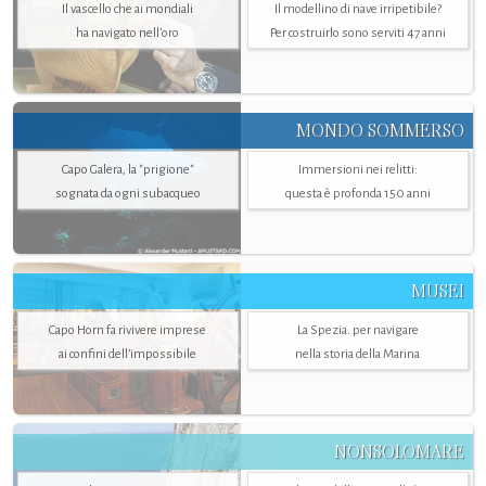
Il vascello che ai mondiali
Il modellino di nave irripetibile?
ha navigato nell’oro
Per costruirlo sono serviti 47 anni
MONDO SOMMERSO
Capo Galera, la "prigione"
Immersioni nei relitti:
sognata da ogni subacqueo
questa è profonda 150 anni
MUSEI
Capo Horn fa rivivere imprese
La Spezia. per navigare
ai confini dell’impossibile
nella storia della Marina
NONSOLOMARE