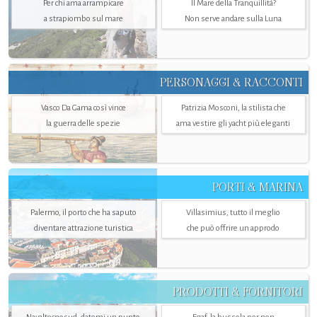
Per chi ama arrampicare
Il Mare della Tranquillità?
a strapiombo sul mare
Non serve andare sulla Luna
PERSONAGGI & RACCONTI
Vasco Da Gama così vince
Patrizia Mosconi, la stilista che
la guerra delle spezie
ama vestire gli yacht più eleganti
PORTI & MARINA
Palermo, il porto che ha saputo
Villasimius, tutto il meglio
diventare attrazione turistica
che può offrire un approdo
PRODOTTI & FORNITORI