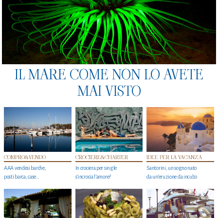
IL MARE COME NON LO AVETE
MAI VISTO
COMPRO&VENDO
CROCIERE&CHARTER
IDEE PER LA VACANZA
AAA vendesi barche,
In crociera per single
Santorini, un sogno nato
posti barca, case…
s'incrocia l’amore?
da un’eruzione da incubo