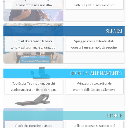
il mare come nessun altro
tutti i segreti di acqua e vento
SERVIZI
Smart Boat Owner, la barca
Spiagge accessibili a disabili:
condivisa ha un mare di vantaggi
questa è un esempio da seguire
SPORT & ALLENAMENTO
Top Excite Technogym, per chi
Windsurf, a caccia di onde
vuol costruirsi un fisico da regata
e vento dalla Corsica a Okinawa
STORIE
L’isola che non c'è è esistita
La flotta tedesca si suicidò così