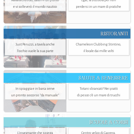
Navaltecnosud, datemi un punto
Egaf, la bussola per non
e vi solleverò il mondo nautico
perdersi in un mare di pratiche
RISTORANTI
Just Peruzzi, a tavola anche
Chameleon Clubbing Stintino,
l’occhio vuole la sua parte
il locale dai mille volti
SALUTE & BENESSERE
In spiaggia e in barca serve
Totani sbiancati? Nei piatti
un pronto soccorso "da manuale"
di pesce c'è un mare di trucchi
SCUOLE & CORSI
L'insegnante che spiega
Centro velico di Caprera,