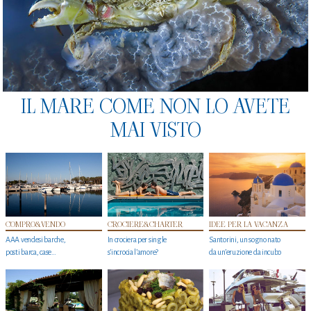
IL MARE COME NON LO AVETE
MAI VISTO
COMPRO&VENDO
CROCIERE&CHARTER
IDEE PER LA VACANZA
AAA vendesi barche,
In crociera per single
Santorini, un sogno nato
posti barca, case…
s'incrocia l’amore?
da un’eruzione da incubo