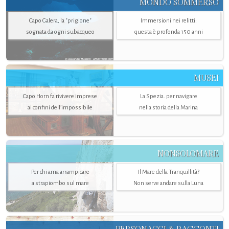
MONDO SOMMERSO
Capo Galera, la "prigione"
Immersioni nei relitti:
sognata da ogni subacqueo
questa è profonda 150 anni
MUSEI
Capo Horn fa rivivere imprese
La Spezia. per navigare
ai confini dell’impossibile
nella storia della Marina
NONSOLOMARE
Per chi ama arrampicare
Il Mare della Tranquillità?
a strapiombo sul mare
Non serve andare sulla Luna