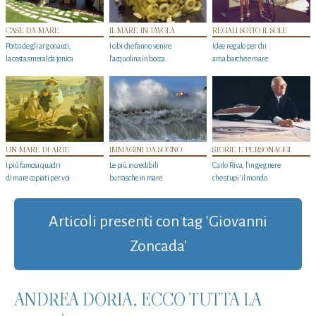
CASE DA MARE
IL MARE IN TAVOLA
REGALI SOTTO IL SOLE
Porto degli argonauti,
I cibi che fanno venire
Idee regalo per chi
la costa smeralda jonica
l’acquolina in bocca
ama barche e mare
UN MARE DI ARTE
IMMAGINI DA SOGNO
STORIE E PERSONAGGI
I più famosi quadri
Le più incredibili
Carlo Riva, l’ingegnere
di mare copiati per voi
burrasche in mare
che stupi' il mondo
Articoli presenti con tag 'Giovanni
Zoncada'
ANDREA DORIA, ECCO TUTTA LA