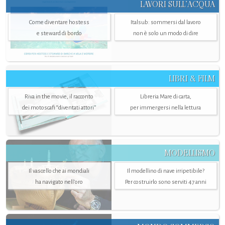
LAVORI SULL’ACQUA
Come diventare hostess
Italsub: sommersi dal lavoro
e steward di bordo
non è solo un modo di dire
LIBRI & FILM
Riva in the movie, il racconto
Libreria Mare di carta,
dei motoscafi “diventati attori”
per immergersi nella lettura
MODELLISMO
Il vascello che ai mondiali
Il modellino di nave irripetibile?
ha navigato nell’oro
Per costruirlo sono serviti 47 anni