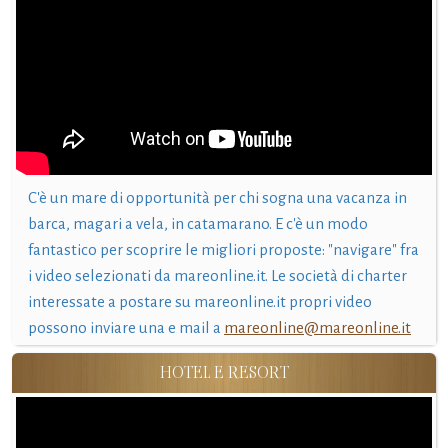
C'è un mare di opportunità per chi sogna una vacanza in
barca, magari a vela, in catamarano. E c'è un modo
fantastico per scoprire le migliori proposte: "navigare" fra
i video selezionati da mareonline.it. Le società di charter
interessate a postare su mareonline.it propri video
possono inviare una e mail a
mareonline@mareonline.it
HOTEL E RESORT