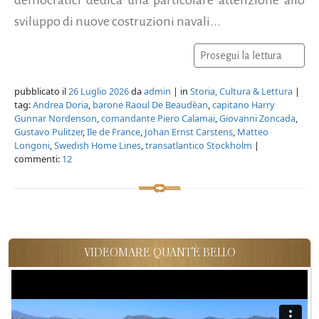
sviluppo di nuove costruzioni navali...
Prosegui la lettura
pubblicato il
26 Luglio 2026
da
admin
| in
Storia, Cultura & Lettura
|
tag:
Andrea Doria
,
barone Raoul De Beaudèan
,
capitano Harry
Gunnar Nordenson
,
comandante Piero Calamai
,
Giovanni Zoncada
,
Gustavo Pulitzer
,
Ile de France
,
Johan Ernst Carstens
,
Matteo
Longoni
,
Swedish Home Lines
,
transatlantico Stockholm
|
commenti:
12
VIDEOMARE QUANT'È BELLO