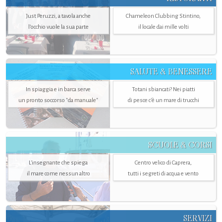
Just Peruzzi, a tavola anche
Chameleon Clubbing Stintino,
l’occhio vuole la sua parte
il locale dai mille volti
SALUTE & BENESSERE
In spiaggia e in barca serve
Totani sbiancati? Nei piatti
un pronto soccorso "da manuale"
di pesce c'è un mare di trucchi
SCUOLE & CORSI
L'insegnante che spiega
Centro velico di Caprera,
il mare come nessun altro
tutti i segreti di acqua e vento
SERVIZI