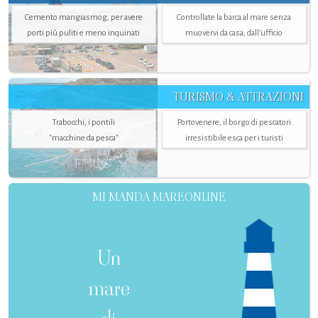
Cemento mangiasmog, per avere
Controllate la barca al mare senza
porti più puliti e meno inquinati
muovervi da casa, dall’ufficio
TURISMO & ATTRAZIONI
Trabocchi, i pontili
Portovenere, il borgo di pescatori
"macchine da pesca"
irresistibile esca per i turisti
MI MANDA MAREONLINE
Un
mare