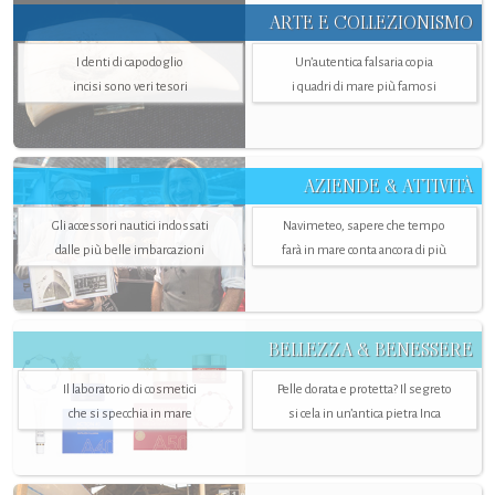
ARTE E COLLEZIONISMO
I denti di capodoglio
Un’autentica falsaria copia
incisi sono veri tesori
i quadri di mare più famosi
AZIENDE & ATTIVITÀ
Gli accessori nautici indossati
Navimeteo, sapere che tempo
dalle più belle imbarcazioni
farà in mare conta ancora di più
BELLEZZA & BENESSERE
Il laboratorio di cosmetici
Pelle dorata e protetta? Il segreto
che si specchia in mare
si cela in un’antica pietra Inca