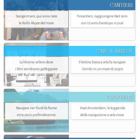
CANTIERI
Sangermani, qui sono nate
Fincantieri, raggiungere Net zero
le Rolls-Royce del mare
con 15 anni d'anticipo si può
CASE & ARREDI
La libreria-veliero dove
Il lettino barca a vela fa navigare
i libri sembrano galleggiare
i bimbi in un mare di sogni
CROCIERE
Navigare nei fiordi fa fiorire
Stad Amsterdam, la leggenda
emozioni profondissime
della navigazione a vela rivive