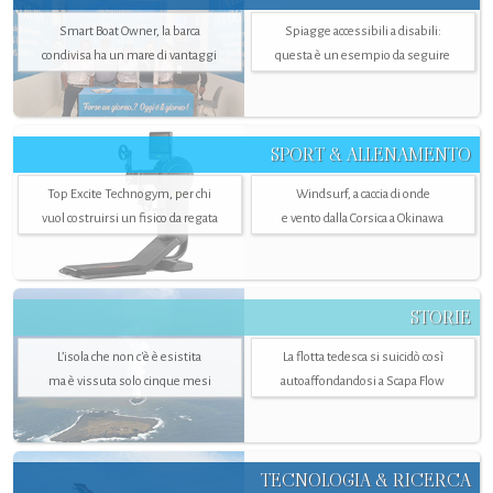
Smart Boat Owner, la barca
Spiagge accessibili a disabili:
condivisa ha un mare di vantaggi
questa è un esempio da seguire
SPORT & ALLENAMENTO
Top Excite Technogym, per chi
Windsurf, a caccia di onde
vuol costruirsi un fisico da regata
e vento dalla Corsica a Okinawa
STORIE
L’isola che non c'è è esistita
La flotta tedesca si suicidò così
ma è vissuta solo cinque mesi
autoaffondandosi a Scapa Flow
TECNOLOGIA & RICERCA