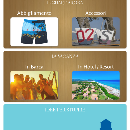
IL GUARDAROBA
Abbigliamento
Accessori
LA VACANZA
In Barca
In Hotel / Resort
IDEE PER STUPIRE