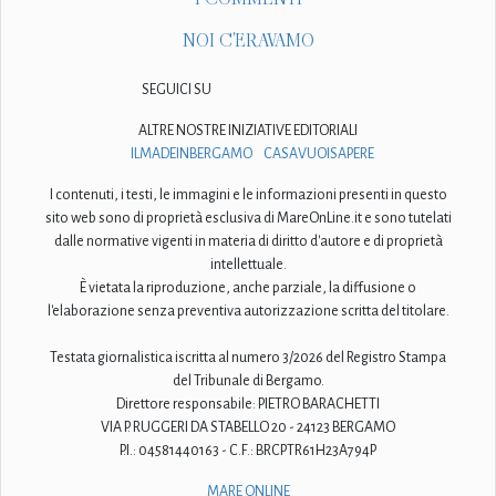
NOI C'ERAVAMO
SEGUICI SU
ALTRE NOSTRE INIZIATIVE EDITORIALI
ILMADEINBERGAMO
CASAVUOISAPERE
I contenuti, i testi, le immagini e le informazioni presenti in questo
sito web sono di proprietà esclusiva di MareOnLine.it e sono tutelati
dalle normative vigenti in materia di diritto d'autore e di proprietà
intellettuale.
È vietata la riproduzione, anche parziale, la diffusione o
l'elaborazione senza preventiva autorizzazione scritta del titolare.
Testata giornalistica iscritta al numero 3/2026 del Registro Stampa
del Tribunale di Bergamo.
Direttore responsabile: PIETRO BARACHETTI
VIA P. RUGGERI DA STABELLO 20 - 24123 BERGAMO
P.I.: 04581440163 - C.F.: BRCPTR61H23A794P
MARE ONLINE