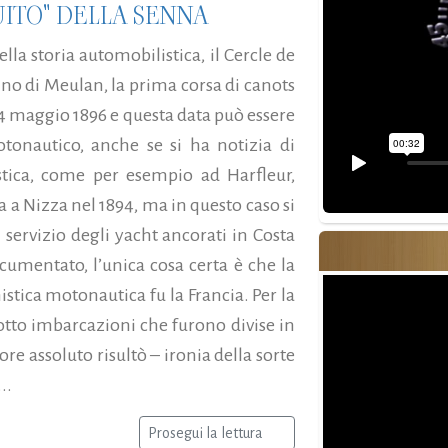
UITO" DELLA SENNA
la storia automobilistica, il Cercle de
ino di Meulan, la prima corsa di canots
14 maggio 1896 e questa data può essere
motonautico, anche se si ha notizia di
tica, come per esempio ad Harfleur,
ra a Nizza nel 1894, ma in questo caso si
i servizio degli yacht ancorati in Costa
umentato, l’unica cosa certa è che la
nistica motonautica fu la Francia. Per la
otto imbarcazioni che furono divise in
ore assoluto risultò – ironia della sorte
..
Prosegui la lettura