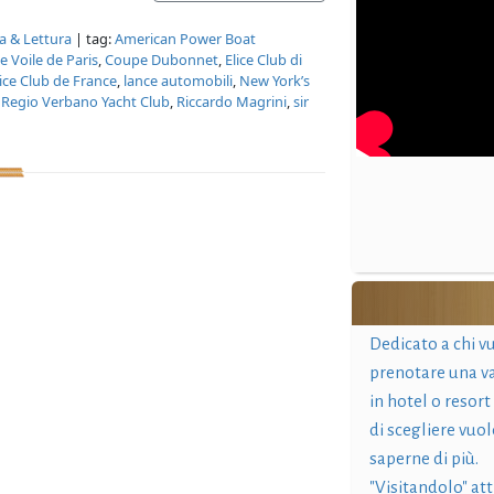
ra & Lettura
| tag:
American Power Boat
e Voile de Paris
,
Coupe Dubonnet
,
Elice Club di
ice Club de France
,
lance automobili
,
New York’s
,
Regio Verbano Yacht Club
,
Riccardo Magrini
,
sir
Dedicato a chi v
prenotare una v
in hotel o resort
di scegliere vuol
saperne di più.
"Visitandolo" at