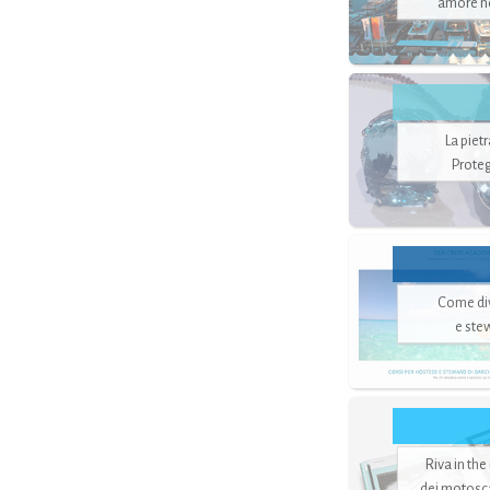
amore no
La piet
Proteg
Come di
e ste
Riva in the
dei motoscaf