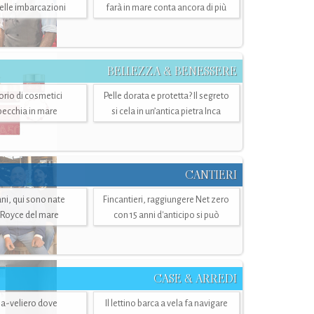
belle imbarcazioni
farà in mare conta ancora di più
BELLEZZA & BENESSERE
torio di cosmetici
Pelle dorata e protetta? Il segreto
specchia in mare
si cela in un’antica pietra Inca
CANTIERI
i, qui sono nate
Fincantieri, raggiungere Net zero
-Royce del mare
con 15 anni d'anticipo si può
CASE & ARREDI
ria-veliero dove
Il lettino barca a vela fa navigare