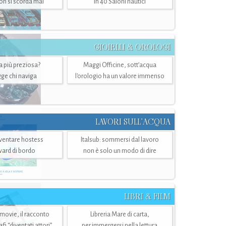
n si scorda mai
in 40 Saloni nautici
GIOIELLI & OROLOGI
ra più preziosa?
Maggi Officine, sott’acqua
ge chi naviga
l'orologio ha un valore immenso
LAVORI SULL’ACQUA
ventare hostess
Italsub: sommersi dal lavoro
ward di bordo
non è solo un modo di dire
LIBRI & FILM
 movie, il racconto
Libreria Mare di carta,
i “diventati attori”
per immergersi nella lettura