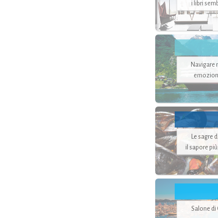
i libri se
Navigare ne
emozion
Le sagre 
il sapore pi
Salone di