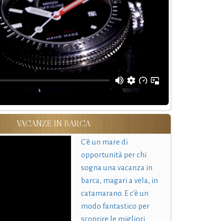
VACANZE IN BARCA
C'è un mare di
opportunità per chi
sogna una vacanza in
barca, magari a vela, in
catamarano. E c'è un
modo fantastico per
scoprire le migliori