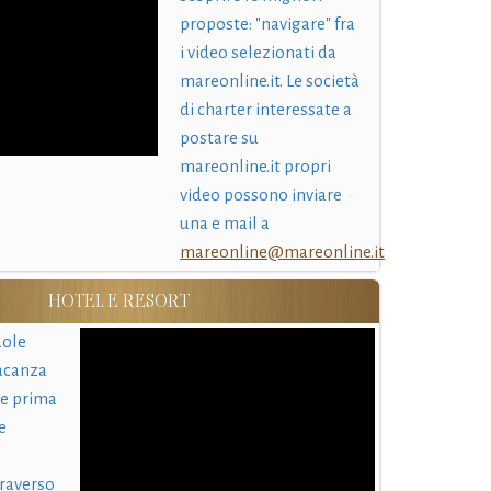
proposte: "navigare" fra
i video selezionati da
mareonline.it. Le società
di charter interessate a
postare su
mareonline.it propri
video possono inviare
una e mail a
mareonline@mareonline.it
HOTEL E RESORT
uole
acanza
 e prima
e
traverso