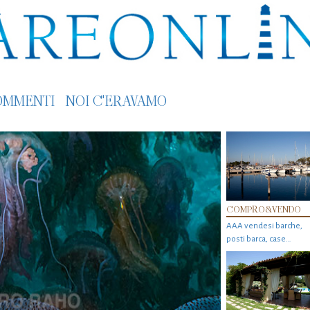
OMMENTI
NOI C'ERAVAMO
COMPRO&VENDO
AAA vendesi barche,
posti barca, case…