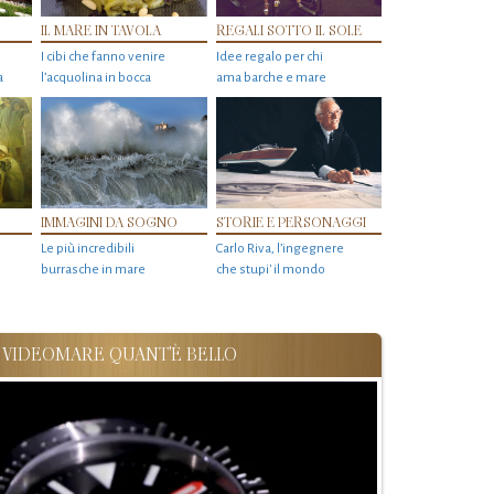
IL MARE IN TAVOLA
REGALI SOTTO IL SOLE
I cibi che fanno venire
Idee regalo per chi
a
l’acquolina in bocca
ama barche e mare
IMMAGINI DA SOGNO
STORIE E PERSONAGGI
Le più incredibili
Carlo Riva, l’ingegnere
burrasche in mare
che stupi' il mondo
VIDEOMARE QUANT'È BELLO