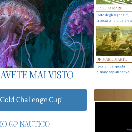
CASE DA MARE
Porto degli argonauti,
la costa smeralda jonic
UN MARE DI ARTE
I più famosi quadri
AVETE MAI VISTO
di mare copiati per voi
 'Gold Challenge Cup'
MO GP NAUTICO