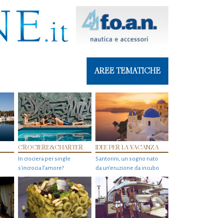
AREE TEMATICHE
CROCIERE&CHARTER
IDEE PER LA VACANZA
In crociera per single
Santorini, un sogno nato
s'incrocia l’amore?
da un’eruzione da incubo