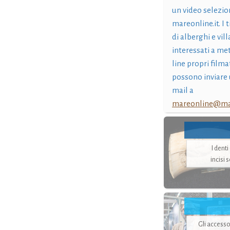
un video selezio
mareonline.it. I t
di alberghi e vil
interessati a me
line propri filma
possono inviare 
mail a
mareonline@mar
I dent
incisi 
Gli accesso