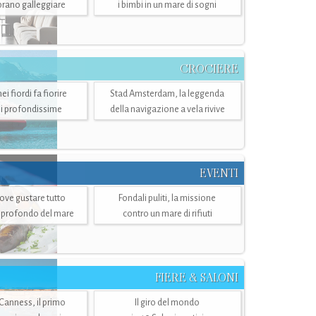
mbrano galleggiare
i bimbi in un mare di sogni
CROCIERE
i fiordi fa fiorire
Stad Amsterdam, la leggenda
i profondissime
della navigazione a vela rivive
EVENTI
dove gustare tutto
Fondali puliti, la missione
ù profondo del mare
contro un mare di rifiuti
FIERE & SALONI
 Canness, il primo
Il giro del mondo