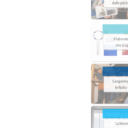
dalle più 
Il labora
che si 
Sangerman
le Rolls
La libre