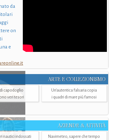
nato da
itolari
laggi
ttere on
ti
una e
eonline.it
ARTE E COLLEZIONISMO
i di capodoglio
Un’autentica falsaria copia
sono veri tesori
i quadri di mare più famosi
AZIENDE & ATTIVITÀ
ri nautici indossati
Navimeteo, sapere che tempo