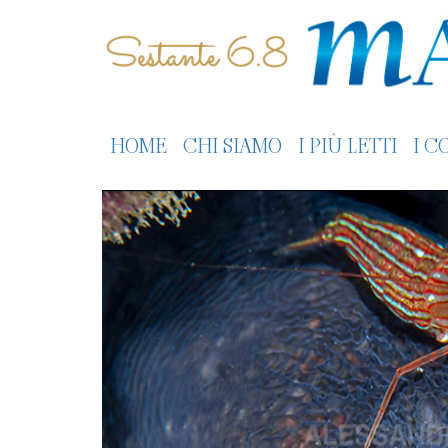
HOME
CHI SIAMO
I PIÙ LETTI
I C