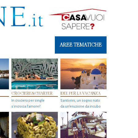
AREE TEMATICHE
CROCIERE&CHARTER
IDEE PER LA VACANZA
In crociera per single
Santorini, un sogno nato
s'incrocia l’amore?
da un’eruzione da incubo