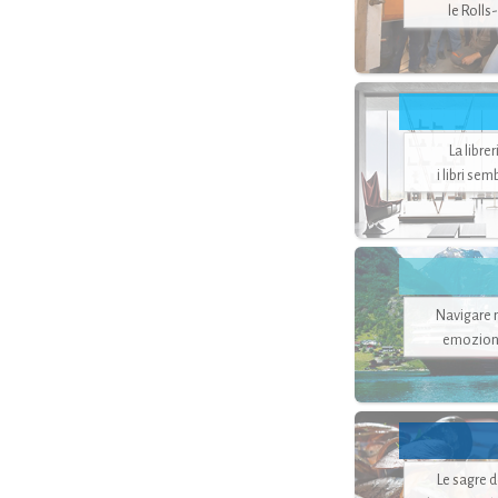
le Rolls
La libre
i libri se
Navigare ne
emozion
Le sagre 