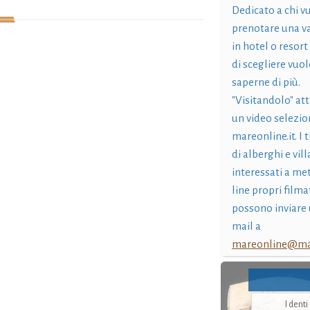
Dedicato a chi v
prenotare una v
in hotel o resort
di scegliere vuol
saperne di più.
"Visitandolo" at
un video selezio
mareonline.it. I t
di alberghi e vil
interessati a me
line propri filma
possono inviare 
mail a
mareonline@mar
I dent