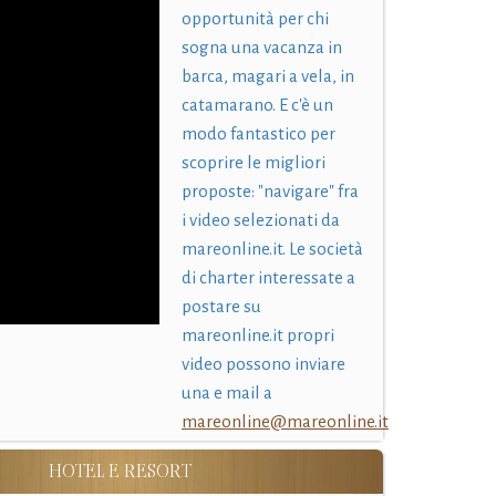
opportunità per chi
sogna una vacanza in
barca, magari a vela, in
catamarano. E c'è un
modo fantastico per
scoprire le migliori
proposte: "navigare" fra
i video selezionati da
mareonline.it. Le società
di charter interessate a
postare su
mareonline.it propri
video possono inviare
una e mail a
mareonline@mareonline.it
HOTEL E RESORT