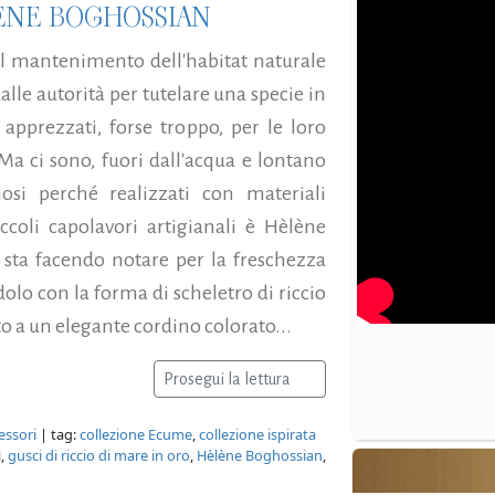
LÈNE BOGHOSSIAN
il mantenimento dell'habitat naturale
dalle autorità per tutelare una specie in
 apprezzati, forse troppo, per le loro
Ma ci sono, fuori dall'acqua e lontano
iosi perché realizzati con materiali
coli capolavori artigianali è Hèlène
i sta facendo notare per la freschezza
dolo con la forma di scheletro di riccio
to a un elegante cordino colorato...
Prosegui la lettura
essori
| tag:
collezione Ecume
,
collezione ispirata
i
,
gusci di riccio di mare in oro
,
Hèlène Boghossian
,