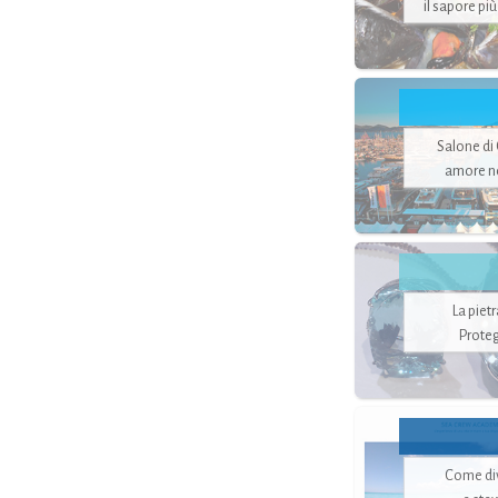
il sapore pi
Salone di
amore no
La piet
Proteg
Come di