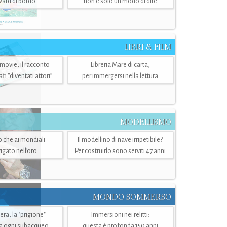
ward di bordo
non è solo un modo di dire
LIBRI & FILM
 movie, il racconto
Libreria Mare di carta,
i “diventati attori”
per immergersi nella lettura
MODELLISMO
lo che ai mondiali
Il modellino di nave irripetibile?
igato nell’oro
Per costruirlo sono serviti 47 anni
MONDO SOMMERSO
ra, la "prigione"
Immersioni nei relitti:
a ogni subacqueo
questa è profonda 150 anni