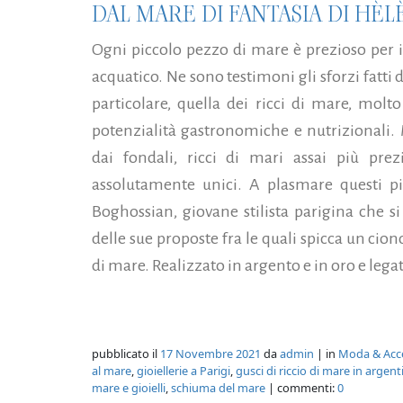
DAL MARE DI FANTASIA DI HÈ
Ogni piccolo pezzo di mare è prezioso per 
acquatico. Ne sono testimoni gli sforzi fatti 
particolare, quella dei ricci di mare, molto
potenzialità gastronomiche e nutrizionali. 
dai fondali, ricci di mari assai più prez
assolutamente unici. A plasmare questi pic
Boghossian, giovane stilista parigina che s
delle sue proposte fra le quali spicca un cion
di mare. Realizzato in argento e in oro e lega
pubblicato il
17 Novembre 2021
da
admin
| in
Moda & Acc
al mare
,
gioiellerie a Parigi
,
gusci di riccio di mare in argent
mare e gioielli
,
schiuma del mare
| commenti:
0