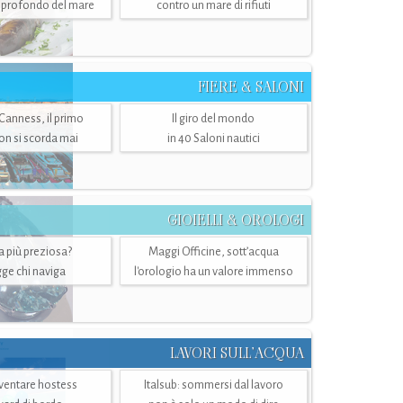
ù profondo del mare
contro un mare di rifiuti
FIERE & SALONI
 Canness, il primo
Il giro del mondo
n si scorda mai
in 40 Saloni nautici
GIOIELLI & OROLOGI
ra più preziosa?
Maggi Officine, sott’acqua
ge chi naviga
l'orologio ha un valore immenso
LAVORI SULL’ACQUA
ventare hostess
Italsub: sommersi dal lavoro