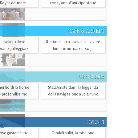
-Royce del mare
con 15 anni d'anticipo si può
CASE & ARREDI
ria-veliero dove
Il lettino barca a vela fa navigare
mbrano galleggiare
i bimbi in un mare di sogni
CROCIERE
i fiordi fa fiorire
Stad Amsterdam, la leggenda
i profondissime
della navigazione a vela rivive
EVENTI
dove gustare tutto
Fondali puliti, la missione