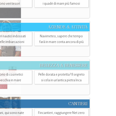
sono veri tesori
i quadri di mare più famosi
AZIENDE & ATTIVITÀ
ri nautici indossati
Navimeteo, sapere che tempo
belle imbarcazioni
farà in mare conta ancora di più
BELLEZZA & BENESSERE
torio di cosmetici
Pelle dorata e protetta? Il segreto
specchia in mare
si cela in un’antica pietra Inca
CANTIERI
i, qui sono nate
Fincantieri, raggiungere Net zero