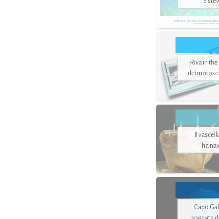
e ste
Riva in the
dei motoscaf
Il vascel
ha nav
Capo Gale
sognata d