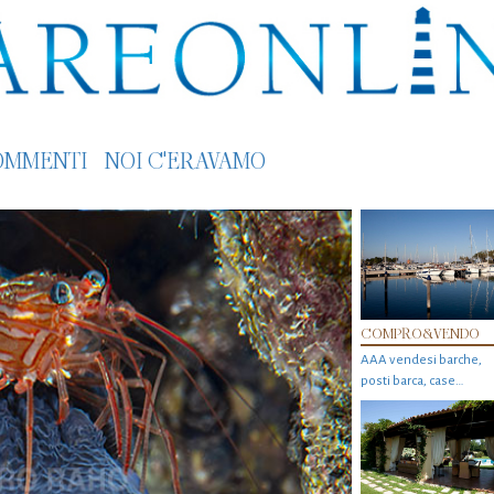
OMMENTI
NOI C'ERAVAMO
COMPRO&VENDO
AAA vendesi barche,
posti barca, case…