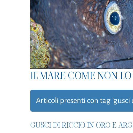
IL MARE COME NON LO 
Articoli presenti con tag 'gusci 
GUSCI DI RICCIO IN ORO E A