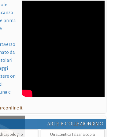
uole
acanza
 e prima
e
traverso
nato da
itolari
laggi
ttere on
ti
una e
eonline.it
ARTE E COLLEZIONISMO
i di capodoglio
Un’autentica falsaria copia