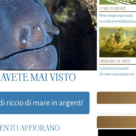
CASE DA MARE
Porto degli argonauti,
la costa smeralda jonic
UN MARE DI ARTE
I più famosi quadri
AVETE MAI VISTO
di mare copiati per voi
di riccio di mare in argenti'
RGENTO AFFIORANO