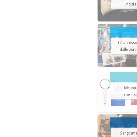
incisi 
Gli accesso
dalle più 
Il labora
che si 
Sangerman