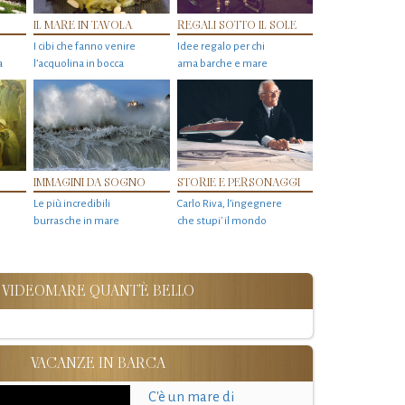
IL MARE IN TAVOLA
REGALI SOTTO IL SOLE
I cibi che fanno venire
Idee regalo per chi
a
l’acquolina in bocca
ama barche e mare
IMMAGINI DA SOGNO
STORIE E PERSONAGGI
Le più incredibili
Carlo Riva, l’ingegnere
burrasche in mare
che stupi' il mondo
VIDEOMARE QUANT'È BELLO
VACANZE IN BARCA
C'è un mare di