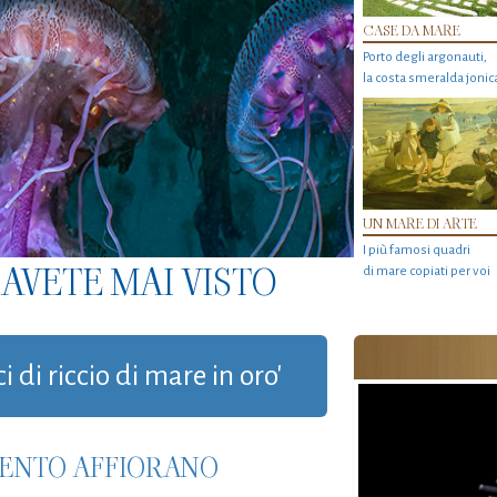
CASE DA MARE
Porto degli argonauti,
la costa smeralda jonic
UN MARE DI ARTE
I più famosi quadri
AVETE MAI VISTO
di mare copiati per voi
i di riccio di mare in oro'
RGENTO AFFIORANO