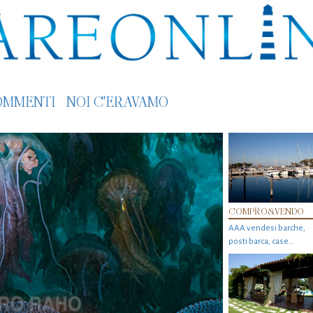
OMMENTI
NOI C'ERAVAMO
COMPRO&VENDO
AAA vendesi barche,
posti barca, case…