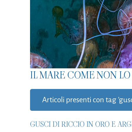
IL MARE COME NON LO 
Articoli presenti con tag 'gusc
GUSCI DI RICCIO IN ORO E A