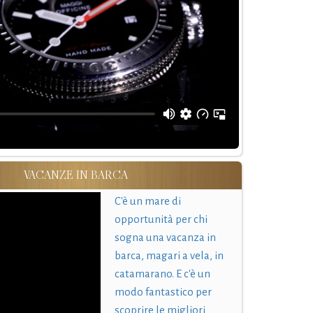
VACANZE IN BARCA
C'è un mare di
opportunità per chi
sogna una vacanza in
barca, magari a vela, in
catamarano. E c'è un
modo fantastico per
scoprire le migliori