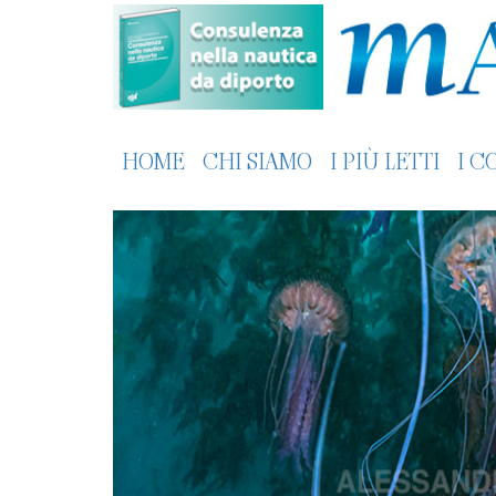
HOME
CHI SIAMO
I PIÙ LETTI
I C