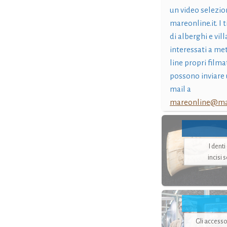
un video selezio
mareonline.it. I t
di alberghi e vil
interessati a me
line propri filma
possono inviare 
mail a
mareonline@mar
I dent
incisi 
Gli accesso