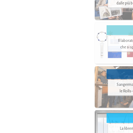
dalle più 
Il labora
che si 
Sangerman
le Rolls
La libre