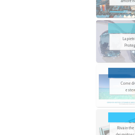
amore no
La piet
Proteg
Come di
e ste
Riva in the
dei motoscaf