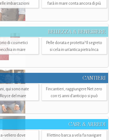
belle imbarcazioni
farà in mare conta ancora di più
BELLEZZA & BENESSERE
torio di cosmetici
Pelle dorata e protetta? Il segreto
specchia in mare
si cela in un’antica pietra Inca
CANTIERI
i, qui sono nate
Fincantieri, raggiungere Net zero
-Royce del mare
con 15 anni d'anticipo si può
CASE & ARREDI
ria-veliero dove
Il lettino barca a vela fa navigare