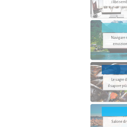
i libri se
Navigare ne
emozion
Le sagre 
il sapore pi
Salone di