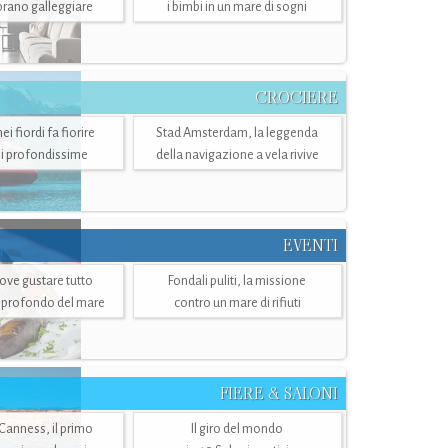
mbrano galleggiare
i bimbi in un mare di sogni
CROCIERE
i fiordi fa fiorire
Stad Amsterdam, la leggenda
i profondissime
della navigazione a vela rivive
EVENTI
dove gustare tutto
Fondali puliti, la missione
ù profondo del mare
contro un mare di rifiuti
FIERE & SALONI
 Canness, il primo
Il giro del mondo