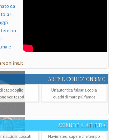
nato da
itolari
laggi
ttere on
ti
una e
eonline.it
ARTE E COLLEZIONISMO
i di capodoglio
Un’autentica falsaria copia
sono veri tesori
i quadri di mare più famosi
AZIENDE & ATTIVITÀ
ri nautici indossati
Navimeteo, sapere che tempo