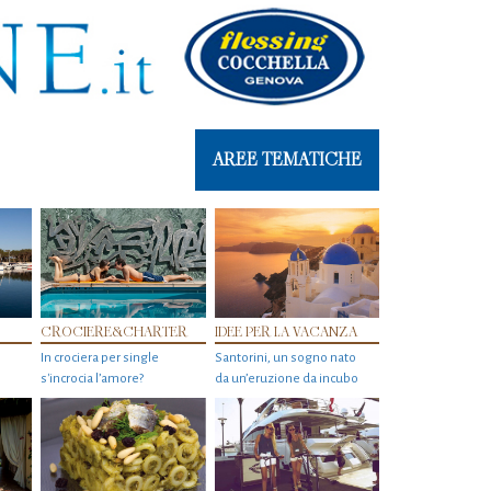
AREE TEMATICHE
CROCIERE&CHARTER
IDEE PER LA VACANZA
In crociera per single
Santorini, un sogno nato
s'incrocia l’amore?
da un’eruzione da incubo