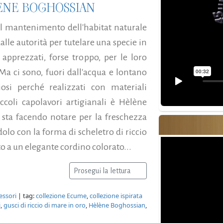
LÈNE BOGHOSSIAN
il mantenimento dell'habitat naturale
dalle autorità per tutelare una specie in
 apprezzati, forse troppo, per le loro
Ma ci sono, fuori dall'acqua e lontano
iosi perché realizzati con materiali
coli capolavori artigianali è Hèlène
i sta facendo notare per la freschezza
dolo con la forma di scheletro di riccio
to a un elegante cordino colorato...
Prosegui la lettura
essori
| tag:
collezione Ecume
,
collezione ispirata
i
,
gusci di riccio di mare in oro
,
Hèlène Boghossian
,