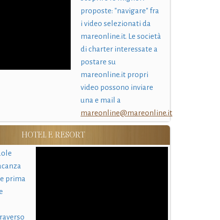
proposte: "navigare" fra
i video selezionati da
mareonline.it. Le società
di charter interessate a
postare su
mareonline.it propri
video possono inviare
una e mail a
mareonline@mareonline.it
HOTEL E RESORT
uole
acanza
 e prima
e
traverso