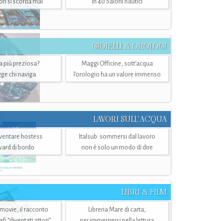
n si scorda mai
in 40 Saloni nautici
GIOIELLI & OROLOGI
ra più preziosa?
Maggi Officine, sott’acqua
ge chi naviga
l'orologio ha un valore immenso
LAVORI SULL’ACQUA
ventare hostess
Italsub: sommersi dal lavoro
ward di bordo
non è solo un modo di dire
LIBRI & FILM
 movie, il racconto
Libreria Mare di carta,
i “diventati attori”
per immergersi nella lettura