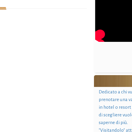
Dedicato a chi v
prenotare una v
in hotel o resort
di scegliere vuol
saperne di più.
"Visitandolo" at