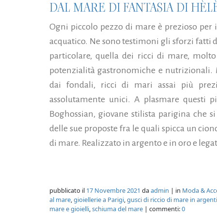
DAL MARE DI FANTASIA DI HÈ
Ogni piccolo pezzo di mare è prezioso per 
acquatico. Ne sono testimoni gli sforzi fatti 
particolare, quella dei ricci di mare, molto
potenzialità gastronomiche e nutrizionali. 
dai fondali, ricci di mari assai più prez
assolutamente unici. A plasmare questi pic
Boghossian, giovane stilista parigina che s
delle sue proposte fra le quali spicca un cion
di mare. Realizzato in argento e in oro e lega
pubblicato il
17 Novembre 2021
da
admin
| in
Moda & Acc
al mare
,
gioiellerie a Parigi
,
gusci di riccio di mare in argent
mare e gioielli
,
schiuma del mare
| commenti:
0