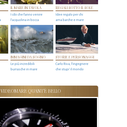
IL MARE IN TAVOLA
REGALI SOTTO IL SOLE
I cibi che fanno venire
Idee regalo per chi
a
l’acquolina in bocca
ama barche e mare
IMMAGINI DA SOGNO
STORIE E PERSONAGGI
Le più incredibili
Carlo Riva, l’ingegnere
burrasche in mare
che stupi' il mondo
VIDEOMARE QUANT'È BELLO