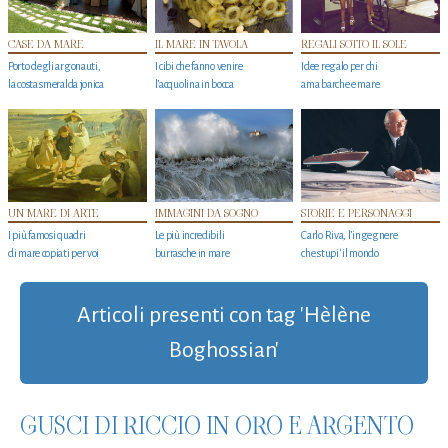
CASE DA MARE
IL MARE IN TAVOLA
REGALI SOTTO IL SOLE
Porto degli argonauti,
I cibi che fanno venire
Idee regalo per chi
la costa smeralda jonica
l’acquolina in bocca
ama barche e mare
UN MARE DI ARTE
IMMAGINI DA SOGNO
STORIE E PERSONAGGI
I più famosi quadri
Le più incredibili
Carlo Riva, l’ingegnere
di mare copiati per voi
burrasche in mare
che stupi' il mondo
Articoli presenti con tag 'Hèlène
Boghossian'
GUSCI DI RICCIO IN ORO E ARGENTO