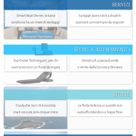
SERVIZI
Smart Boat Owner, la barca
Spiagge accessibili a disabili:
condivisa ha un mare di vantaggi
questa è un esempio da seguire
SPORT & ALLENAMENTO
Top Excite Technogym, per chi
Windsurf, a caccia di onde
vuol costruirsi un fisico da regata
e vento dalla Corsica a Okinawa
STORIE
L’isola che non c'è è esistita
La flotta tedesca si suicidò così
ma è vissuta solo cinque mesi
autoaffondandosi a Scapa Flow