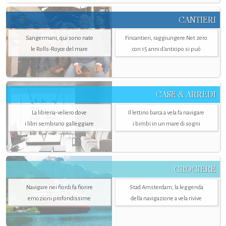
CANTIERI
Sangermani, qui sono nate
Fincantieri, raggiungere Net zero
le Rolls-Royce del mare
con 15 anni d'anticipo si può
CASE & ARREDI
La libreria-veliero dove
Il lettino barca a vela fa navigare
i libri sembrano galleggiare
i bimbi in un mare di sogni
CROCIERE
Navigare nei fiordi fa fiorire
Stad Amsterdam, la leggenda
emozioni profondissime
della navigazione a vela rivive