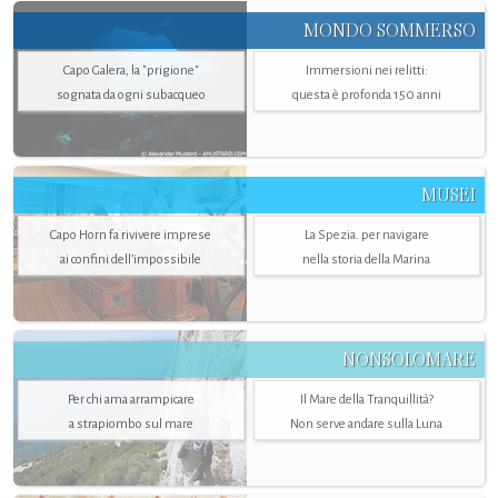
MONDO SOMMERSO
Capo Galera, la "prigione"
Immersioni nei relitti:
sognata da ogni subacqueo
questa è profonda 150 anni
MUSEI
Capo Horn fa rivivere imprese
La Spezia. per navigare
ai confini dell’impossibile
nella storia della Marina
NONSOLOMARE
Per chi ama arrampicare
Il Mare della Tranquillità?
a strapiombo sul mare
Non serve andare sulla Luna