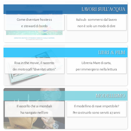
LAVORI SULL’ACQUA
Come diventare hostess
Italsub: sommersi dal lavoro
e steward di bordo
non è solo un modo di dire
LIBRI & FILM
Riva in the movie, il racconto
Libreria Mare di carta,
dei motoscafi “diventati attori”
per immergersi nella lettura
MODELLISMO
Il vascello che ai mondiali
Il modellino di nave irripetibile?
ha navigato nell’oro
Per costruirlo sono serviti 47 anni