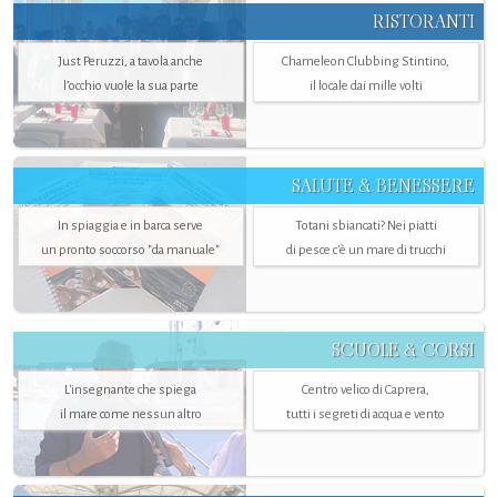
RISTORANTI
Just Peruzzi, a tavola anche
Chameleon Clubbing Stintino,
l’occhio vuole la sua parte
il locale dai mille volti
SALUTE & BENESSERE
In spiaggia e in barca serve
Totani sbiancati? Nei piatti
un pronto soccorso "da manuale"
di pesce c'è un mare di trucchi
SCUOLE & CORSI
L'insegnante che spiega
Centro velico di Caprera,
il mare come nessun altro
tutti i segreti di acqua e vento