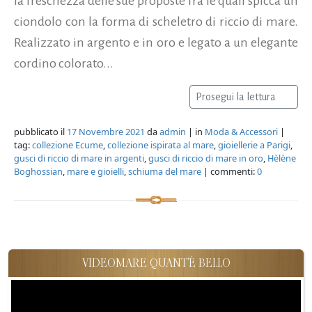
la freschezza delle sue proposte fra le quali spicca un
ciondolo con la forma di scheletro di riccio di mare.
Realizzato in argento e in oro e legato a un elegante
cordino colorato...
Prosegui la lettura
pubblicato il
17 Novembre 2021
da
admin
| in
Moda & Accessori
|
tag:
collezione Ecume
,
collezione ispirata al mare
,
gioiellerie a Parigi
,
gusci di riccio di mare in argenti
,
gusci di riccio di mare in oro
,
Hèlène
Boghossian
,
mare e gioielli
,
schiuma del mare
| commenti:
0
VIDEOMARE QUANT'È BELLO