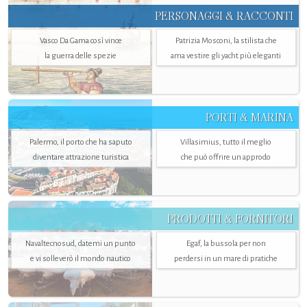
PERSONAGGI & RACCONTI
Vasco Da Gama così vince
Patrizia Mosconi, la stilista che
la guerra delle spezie
ama vestire gli yacht più eleganti
PORTI & MARINA
Palermo, il porto che ha saputo
Villasimius, tutto il meglio
diventare attrazione turistica
che può offrire un approdo
PRODOTTI & FORNITORI
Navaltecnosud, datemi un punto
Egaf, la bussola per non
e vi solleverò il mondo nautico
perdersi in un mare di pratiche