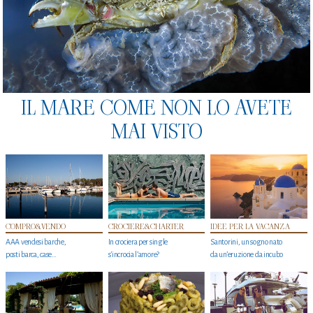
IL MARE COME NON LO AVETE
MAI VISTO
COMPRO&VENDO
CROCIERE&CHARTER
IDEE PER LA VACANZA
AAA vendesi barche,
In crociera per single
Santorini, un sogno nato
posti barca, case…
s'incrocia l’amore?
da un’eruzione da incubo