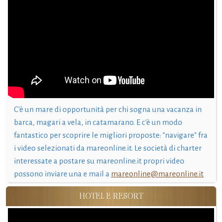
C'è un mare di opportunità per chi sogna una vacanza in
barca, magari a vela, in catamarano. E c'è un modo
fantastico per scoprire le migliori proposte: "navigare" fra
i video selezionati da mareonline.it. Le società di charter
interessate a postare su mareonline.it propri video
possono inviare una e mail a
mareonline@mareonline.it
HOTEL E RESORT