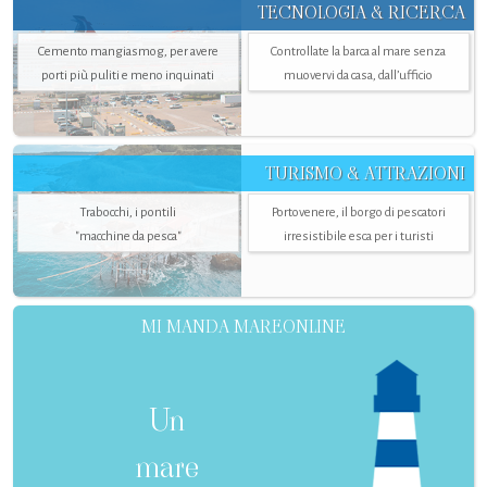
TECNOLOGIA & RICERCA
Cemento mangiasmog, per avere
Controllate la barca al mare senza
porti più puliti e meno inquinati
muovervi da casa, dall’ufficio
TURISMO & ATTRAZIONI
Trabocchi, i pontili
Portovenere, il borgo di pescatori
"macchine da pesca"
irresistibile esca per i turisti
MI MANDA MAREONLINE
Un
mare