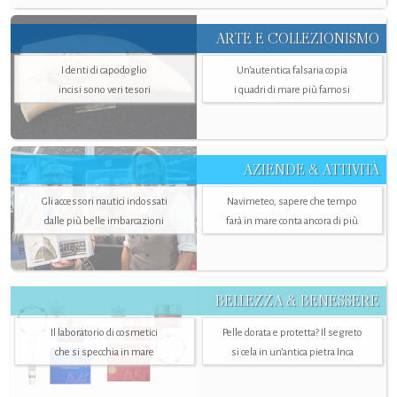
ARTE E COLLEZIONISMO
I denti di capodoglio
Un’autentica falsaria copia
incisi sono veri tesori
i quadri di mare più famosi
AZIENDE & ATTIVITÀ
Gli accessori nautici indossati
Navimeteo, sapere che tempo
dalle più belle imbarcazioni
farà in mare conta ancora di più
BELLEZZA & BENESSERE
Il laboratorio di cosmetici
Pelle dorata e protetta? Il segreto
che si specchia in mare
si cela in un’antica pietra Inca