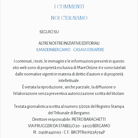
I COMMENTI
NOI C'ERAVAMO
SEGUICI SU
ALTRE NOSTRE INIZIATIVE EDITORIALI
ILMADEINBERGAMO
CASAVUOISAPERE
I contenuti, i testi, le immagini e le informazioni presenti in questo
sito web sono di proprietà esclusiva di MareOnLine.it e sono tutelati
dalle normative vigenti in materia di diritto d'autore e di proprietà
intellettuale.
È vietata la riproduzione, anche parziale, la diffusione o
l'elaborazione senza preventiva autorizzazione scritta del titolare.
Testata giornalistica iscritta al numero 3/2026 del Registro Stampa
del Tribunale di Bergamo.
Direttore responsabile: PIETRO BARACHETTI
VIA P. RUGGERI DA STABELLO 20 - 24123 BERGAMO
P.I.: 04581440163 - C.F.: BRCPTR61H23A794P