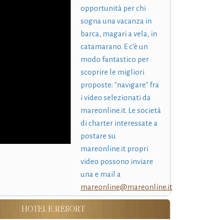
opportunità per chi
sogna una vacanza in
barca, magari a vela, in
catamarano. E c'è un
modo fantastico per
scoprire le migliori
proposte: "navigare" fra
i video selezionati da
mareonline.it. Le società
di charter interessate a
postare su
mareonline.it propri
video possono inviare
una e mail a
mareonline@mareonline.it
HOTEL E RESORT