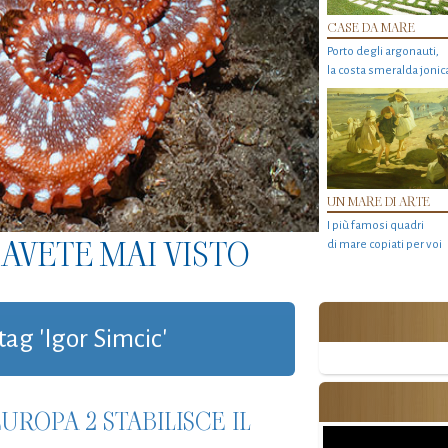
CASE DA MARE
Porto degli argonauti,
la costa smeralda jonic
UN MARE DI ARTE
I più famosi quadri
AVETE MAI VISTO
di mare copiati per voi
tag 'Igor Simcic'
UROPA 2 STABILISCE IL