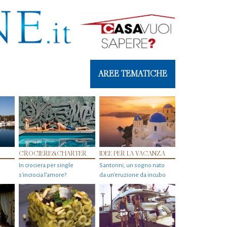
AREE TEMATICHE
CROCIERE&CHARTER
IDEE PER LA VACANZA
In crociera per single
Santorini, un sogno nato
s'incrocia l’amore?
da un’eruzione da incubo