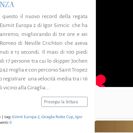
ENZA
 questo il nuovo record della regata
a Esimit Europa 2 di Igor Simcic che ha
 Sanremo, migliorando di tre ore e sei
 Romeo di Neville Crichton che aveva
nuti e 15 secondi. Il maxi di 100 piedi
i 17 persone tra cui lo skipper Jochen
242 miglia e con percorso Saint Tropez
o registrare una velocità media tra i 16
 vicino alla Giraglia...
Prosegui la lettura
i
| tag:
Esimit Europa 2
,
Giraglia Rolex Cup
,
Igor
enti:
0