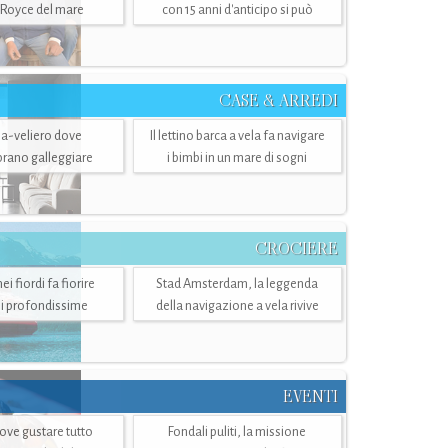
-Royce del mare
con 15 anni d'anticipo si può
CASE & ARREDI
ria-veliero dove
Il lettino barca a vela fa navigare
mbrano galleggiare
i bimbi in un mare di sogni
CROCIERE
i fiordi fa fiorire
Stad Amsterdam, la leggenda
i profondissime
della navigazione a vela rivive
EVENTI
dove gustare tutto
Fondali puliti, la missione