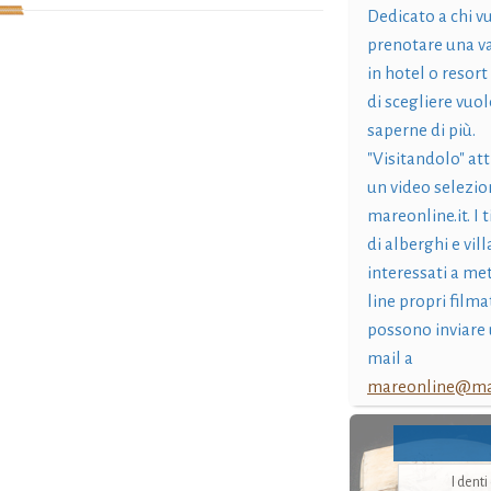
Dedicato a chi v
prenotare una v
in hotel o resort
di scegliere vuol
saperne di più.
"Visitandolo" at
un video selezio
mareonline.it. I t
di alberghi e vil
interessati a me
line propri filma
possono inviare 
mail a
mareonline@mar
I dent