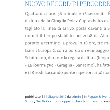
NUOVO RECORD DI PERCORR
Quattordici ore, 56 minuti e 16 secondi. È
d’altura della Giraglia Rolex Cup stabilito d
tagliato la linea di arrivo, posta davanti a
minuti il tempo stabilito nel 2008 da Alfa
portato a termine la prova in 18 ore, tre mi
Esimit Europa 2, con a bordo un equipaggio d
Schümann, durante la regata d’altura (lunga 
- La Fourmigue - Giraglia - Sanremo), ha fatt
e i 18 nodi, toccando punte superiori ai 30 nodi
pubblicato il
14 Giugno 2012
da
admin
| in
Regate & Event
Simcic
,
Neville Crichton
,
skipper Jochen Schümann
| comm