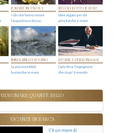
IL MARE IN TAVOLA
REGALI SOTTO IL SOLE
I cibi che fanno venire
Idee regalo per chi
a
l’acquolina in bocca
ama barche e mare
IMMAGINI DA SOGNO
STORIE E PERSONAGGI
Le più incredibili
Carlo Riva, l’ingegnere
burrasche in mare
che stupi' il mondo
VIDEOMARE QUANT'È BELLO
VACANZE IN BARCA
C'è un mare di