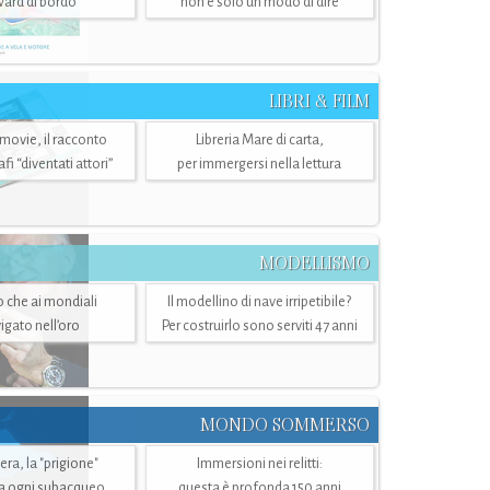
ward di bordo
non è solo un modo di dire
LIBRI & FILM
 movie, il racconto
Libreria Mare di carta,
i “diventati attori”
per immergersi nella lettura
MODELLISMO
lo che ai mondiali
Il modellino di nave irripetibile?
igato nell’oro
Per costruirlo sono serviti 47 anni
MONDO SOMMERSO
ra, la "prigione"
Immersioni nei relitti:
a ogni subacqueo
questa è profonda 150 anni