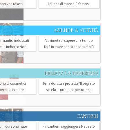
sono veri tesori
i quadri di mare più famosi
AZIENDE & ATTIVITÀ
ri nautici indossati
Navimeteo, sapere che tempo
belle imbarcazioni
farà in mare conta ancora di più
BELLEZZA & BENESSERE
torio di cosmetici
Pelle dorata e protetta? Il segreto
specchia in mare
si cela in un’antica pietra Inca
CANTIERI
i, qui sono nate
Fincantieri, raggiungere Net zero