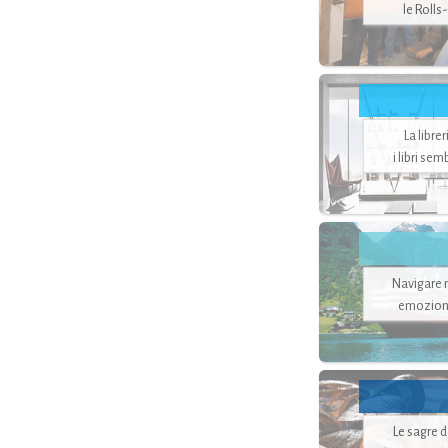
le Rolls
La libre
i libri se
Navigare ne
emozion
Le sagre 