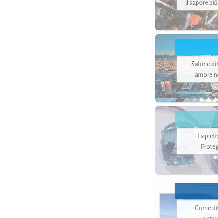
il sapore pi
Salone di
amore no
La piet
Proteg
Come di