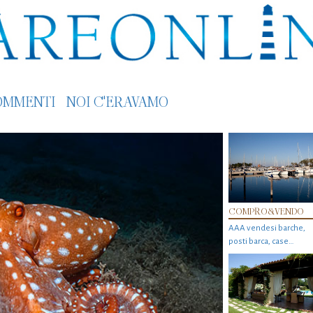
OMMENTI
NOI C'ERAVAMO
COMPRO&VENDO
AAA vendesi barche,
posti barca, case…