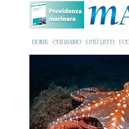
HOME
CHI SIAMO
I PIÙ LETTI
I C