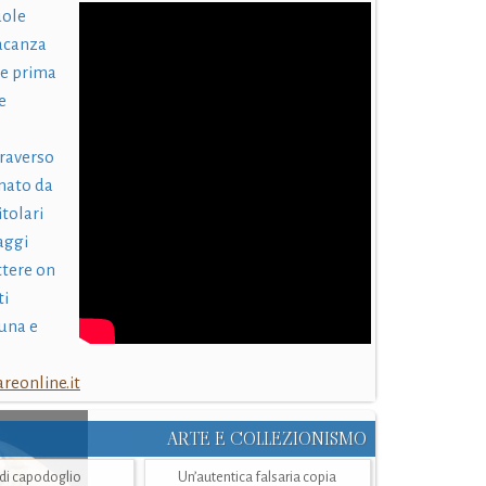
uole
acanza
 e prima
e
traverso
nato da
itolari
laggi
ttere on
ti
una e
eonline.it
ARTE E COLLEZIONISMO
i di capodoglio
Un’autentica falsaria copia