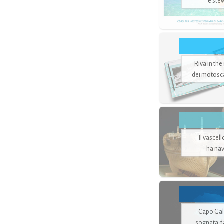
e ste
Riva in the
dei motoscaf
Il vascel
ha nav
Capo Gale
sognata d