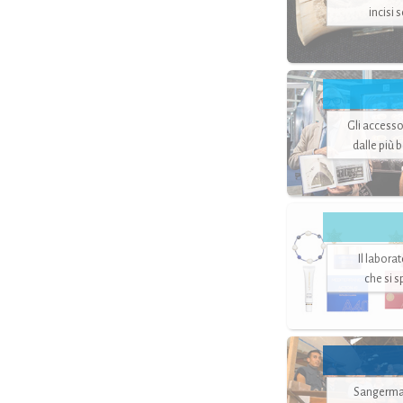
incisi 
Gli accesso
dalle più 
Il labora
che si 
Sangerman