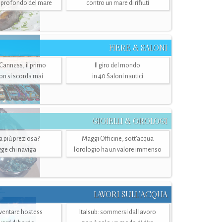
ù profondo del mare
contro un mare di rifiuti
FIERE & SALONI
 Canness, il primo
Il giro del mondo
n si scorda mai
in 40 Saloni nautici
GIOIELLI & OROLOGI
ra più preziosa?
Maggi Officine, sott’acqua
ge chi naviga
l'orologio ha un valore immenso
LAVORI SULL’ACQUA
ventare hostess
Italsub: sommersi dal lavoro