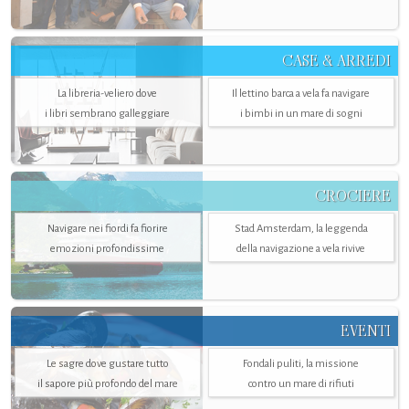
CASE & ARREDI
La libreria-veliero dove
Il lettino barca a vela fa navigare
i libri sembrano galleggiare
i bimbi in un mare di sogni
CROCIERE
Navigare nei fiordi fa fiorire
Stad Amsterdam, la leggenda
emozioni profondissime
della navigazione a vela rivive
EVENTI
Le sagre dove gustare tutto
Fondali puliti, la missione
il sapore più profondo del mare
contro un mare di rifiuti