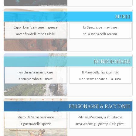
MUSEI
Capo Horn fa rivivere imprese
La Spezia. per navigare
ai confini dell’impossibile
nella storia della Marina
NONSOLOMARE
Per chi ama arrampicare
Il Mare della Tranquillità?
a strapiombo sul mare
Non serve andare sulla Luna
PERSONAGGI & RACCONTI
Vasco Da Gama così vince
Patrizia Mosconi, la stilista che
la guerra delle spezie
ama vestire gli yacht più eleganti