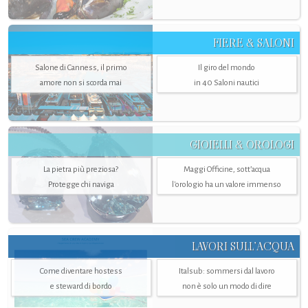
FIERE & SALONI
Salone di Canness, il primo
Il giro del mondo
amore non si scorda mai
in 40 Saloni nautici
GIOIELLI & OROLOGI
La pietra più preziosa?
Maggi Officine, sott’acqua
Protegge chi naviga
l'orologio ha un valore immenso
LAVORI SULL’ACQUA
Come diventare hostess
Italsub: sommersi dal lavoro
e steward di bordo
non è solo un modo di dire