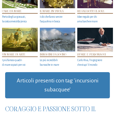
CASE DA MARE
IL MARE IN TAVOLA
REGALI SOTTO IL SOLE
Porto degli argonauti,
I cibi che fanno venire
Idee regalo per chi
la costa smeralda jonica
l’acquolina in bocca
ama barche e mare
UN MARE DI ARTE
IMMAGINI DA SOGNO
STORIE E PERSONAGGI
I più famosi quadri
Le più incredibili
Carlo Riva, l’ingegnere
di mare copiati per voi
burrasche in mare
che stupi' il mondo
Articoli presenti con tag 'incursioni
subacquee'
CORAGGIO E PASSIONE SOTTO IL