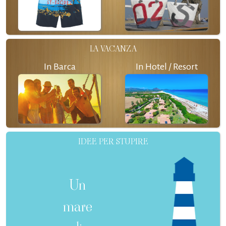
LA VACANZA
In Barca
In Hotel / Resort
IDEE PER STUPIRE
Un
mare