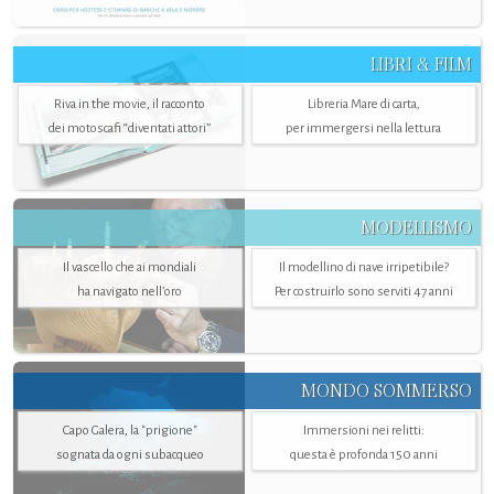
LIBRI & FILM
Riva in the movie, il racconto
Libreria Mare di carta,
dei motoscafi “diventati attori”
per immergersi nella lettura
MODELLISMO
Il vascello che ai mondiali
Il modellino di nave irripetibile?
ha navigato nell’oro
Per costruirlo sono serviti 47 anni
MONDO SOMMERSO
Capo Galera, la "prigione"
Immersioni nei relitti:
sognata da ogni subacqueo
questa è profonda 150 anni