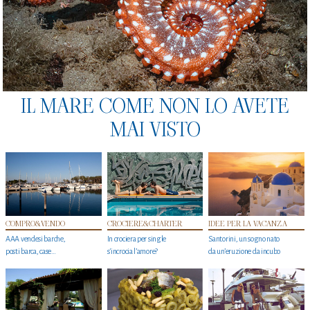
IL MARE COME NON LO AVETE
MAI VISTO
COMPRO&VENDO
CROCIERE&CHARTER
IDEE PER LA VACANZA
AAA vendesi barche,
In crociera per single
Santorini, un sogno nato
posti barca, case…
s'incrocia l’amore?
da un’eruzione da incubo