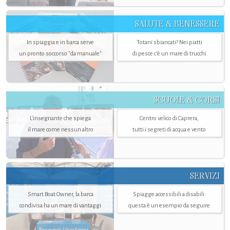
SALUTE & BENESSERE
In spiaggia e in barca serve
Totani sbiancati? Nei piatti
un pronto soccorso "da manuale"
di pesce c'è un mare di trucchi
SCUOLE & CORSI
L'insegnante che spiega
Centro velico di Caprera,
il mare come nessun altro
tutti i segreti di acqua e vento
SERVIZI
Smart Boat Owner, la barca
Spiagge accessibili a disabili:
condivisa ha un mare di vantaggi
questa è un esempio da seguire