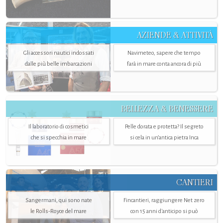
AZIENDE & ATTIVITÀ
Gli accessori nautici indossati
Navimeteo, sapere che tempo
dalle più belle imbarcazioni
farà in mare conta ancora di più
BELLEZZA & BENESSERE
Il laboratorio di cosmetici
Pelle dorata e protetta? Il segreto
che si specchia in mare
si cela in un’antica pietra Inca
CANTIERI
Sangermani, qui sono nate
Fincantieri, raggiungere Net zero
le Rolls-Royce del mare
con 15 anni d'anticipo si può