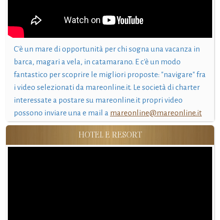
C'è un mare di opportunità per chi sogna una vacanza in
barca, magari a vela, in catamarano. E c'è un modo
fantastico per scoprire le migliori proposte: "navigare" fra
i video selezionati da mareonline.it. Le società di charter
interessate a postare su mareonline.it propri video
possono inviare una e mail a
mareonline@mareonline.it
HOTEL E RESORT