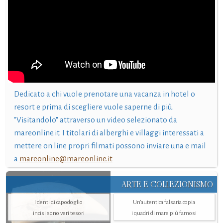
Dedicato a chi vuole prenotare una vacanza in hotel o
resort e prima di scegliere vuole saperne di più.
"Visitandolo" attraverso un video selezionato da
mareonline.it. I titolari di alberghi e villaggi interessati a
mettere on line propri filmati possono inviare una e mail
a
mareonline@mareonline.it
ARTE E COLLEZIONISMO
I denti di capodoglio
Un’autentica falsaria copia
incisi sono veri tesori
i quadri di mare più famosi