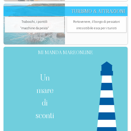
TURISMO & ATTRAZIONI
Trabocchi, i pontili
Portovenere, il borgo di pescatori
"macchine da pesca"
irresistibile esca per i turisti
MI MANDA MAREONLINE
Un
mare
di
sconti