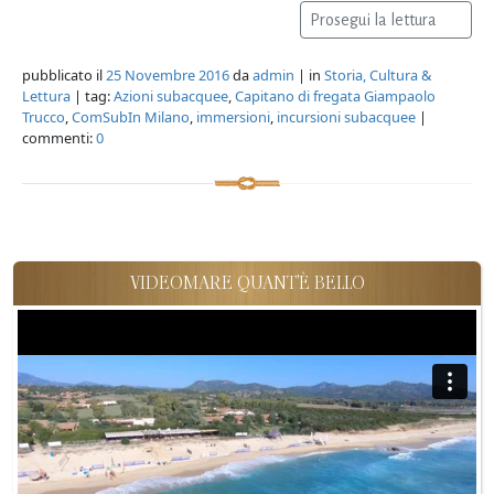
Prosegui la lettura
pubblicato il
25 Novembre 2016
da
admin
| in
Storia, Cultura &
Lettura
| tag:
Azioni subacquee
,
Capitano di fregata Giampaolo
Trucco
,
ComSubIn Milano
,
immersioni
,
incursioni subacquee
|
commenti:
0
VIDEOMARE QUANT'È BELLO