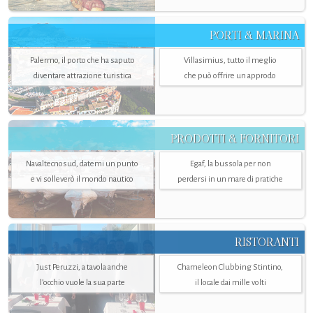
PORTI & MARINA
Palermo, il porto che ha saputo
Villasimius, tutto il meglio
diventare attrazione turistica
che può offrire un approdo
PRODOTTI & FORNITORI
Navaltecnosud, datemi un punto
Egaf, la bussola per non
e vi solleverò il mondo nautico
perdersi in un mare di pratiche
RISTORANTI
Just Peruzzi, a tavola anche
Chameleon Clubbing Stintino,
l’occhio vuole la sua parte
il locale dai mille volti