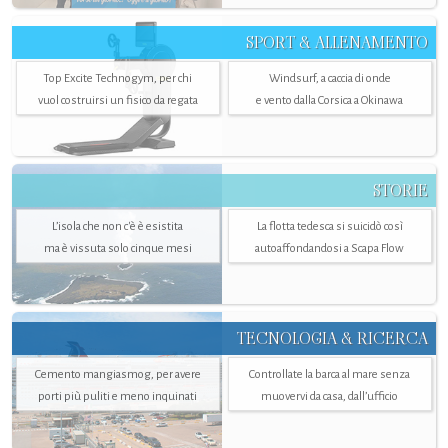
SPORT & ALLENAMENTO
Top Excite Technogym, per chi
Windsurf, a caccia di onde
vuol costruirsi un fisico da regata
e vento dalla Corsica a Okinawa
STORIE
L’isola che non c'è è esistita
La flotta tedesca si suicidò così
ma è vissuta solo cinque mesi
autoaffondandosi a Scapa Flow
TECNOLOGIA & RICERCA
Cemento mangiasmog, per avere
Controllate la barca al mare senza
porti più puliti e meno inquinati
muovervi da casa, dall’ufficio