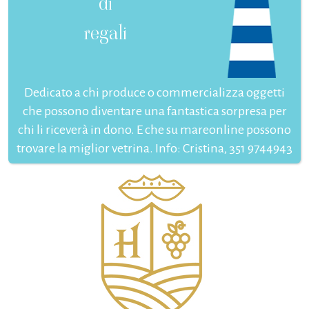
di
regali
Dedicato a chi produce o commercializza oggetti
che possono diventare una fantastica sorpresa per
chi li riceverà in dono. E che su mareonline possono
trovare la miglior vetrina. Info: Cristina, 351 9744943