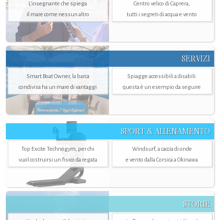
L'insegnante che spiega
Centro velico di Caprera,
il mare come nessun altro
tutti i segreti di acqua e vento
SERVIZI
Smart Boat Owner, la barca
Spiagge accessibili a disabili:
condivisa ha un mare di vantaggi
questa è un esempio da seguire
SPORT & ALLENAMENTO
Top Excite Technogym, per chi
Windsurf, a caccia di onde
vuol costruirsi un fisico da regata
e vento dalla Corsica a Okinawa
STORIE