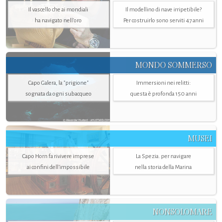
Il vascello che ai mondiali
Il modellino di nave irripetibile?
ha navigato nell’oro
Per costruirlo sono serviti 47 anni
MONDO SOMMERSO
Capo Galera, la "prigione"
Immersioni nei relitti:
sognata da ogni subacqueo
questa è profonda 150 anni
MUSEI
Capo Horn fa rivivere imprese
La Spezia. per navigare
ai confini dell’impossibile
nella storia della Marina
NONSOLOMARE