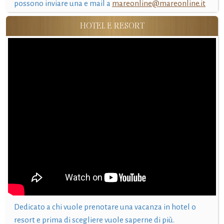
possono inviare una e mail a
mareonline@mareonline.it
HOTEL E RESORT
Dedicato a chi vuole prenotare una vacanza in hotel o
resort e prima di scegliere vuole saperne di più.