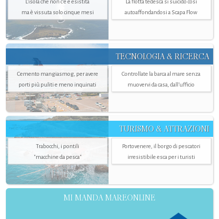
L’isola che non c'è è esistita
La flotta tedesca si suicidò così
ma è vissuta solo cinque mesi
autoaffondandosi a Scapa Flow
TECNOLOGIA & RICERCA
Cemento mangiasmog, per avere
Controllate la barca al mare senza
porti più puliti e meno inquinati
muovervi da casa, dall’ufficio
TURISMO & ATTRAZIONI
Trabocchi, i pontili
Portovenere, il borgo di pescatori
"macchine da pesca"
irresistibile esca per i turisti
MI MANDA MAREONLINE