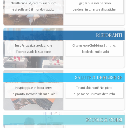
Navaltecnosud, datemi un punto
Egaf, la bussola per non
e vi solleverò il mondo nautico
perdersi in un mare di pratiche
RISTORANTI
Just Peruzzi, a tavola anche
Chameleon Clubbing Stintino,
l’occhio vuole la sua parte
il locale dai mille volti
SALUTE & BENESSERE
In spiaggia e in barca serve
Totani sbiancati? Nei piatti
un pronto soccorso "da manuale"
di pesce c'è un mare di trucchi
SCUOLE & CORSI