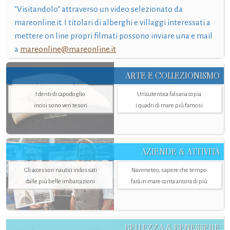
"Visitandolo" attraverso un video selezionato da
mareonline.it. I titolari di alberghi e villaggi interessati a
mettere on line propri filmati possono inviare una e mail
a
mareonline@mareonline.it
ARTE E COLLEZIONISMO
I denti di capodoglio
Un’autentica falsaria copia
incisi sono veri tesori
i quadri di mare più famosi
AZIENDE & ATTIVITÀ
Gli accessori nautici indossati
Navimeteo, sapere che tempo
dalle più belle imbarcazioni
farà in mare conta ancora di più
BELLEZZA & BENESSERE