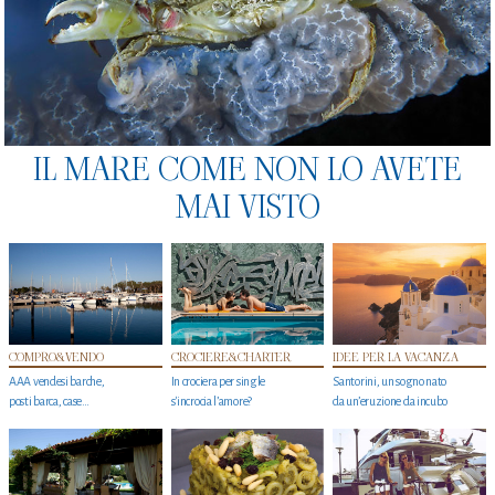
IL MARE COME NON LO AVETE
MAI VISTO
COMPRO&VENDO
CROCIERE&CHARTER
IDEE PER LA VACANZA
AAA vendesi barche,
In crociera per single
Santorini, un sogno nato
posti barca, case…
s'incrocia l’amore?
da un’eruzione da incubo