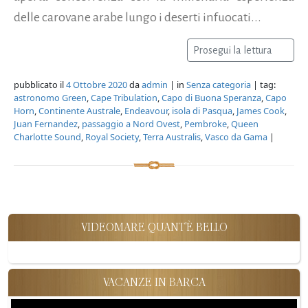
delle carovane arabe lungo i deserti infuocati...
Prosegui la lettura
pubblicato il
4 Ottobre 2020
da
admin
| in
Senza categoria
| tag:
astronomo Green
,
Cape Tribulation
,
Capo di Buona Speranza
,
Capo
Horn
,
Continente Australe
,
Endeavour
,
isola di Pasqua
,
James Cook
,
Juan Fernandez
,
passaggio a Nord Ovest
,
Pembroke
,
Queen
Charlotte Sound
,
Royal Society
,
Terra Australis
,
Vasco da Gama
|
VIDEOMARE QUANT'È BELLO
VACANZE IN BARCA