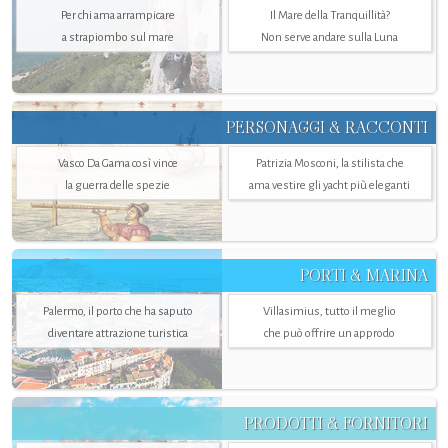
Per chi ama arrampicare
Il Mare della Tranquillità?
a strapiombo sul mare
Non serve andare sulla Luna
PERSONAGGI & RACCONTI
Vasco Da Gama così vince
Patrizia Mosconi, la stilista che
la guerra delle spezie
ama vestire gli yacht più eleganti
PORTI & MARINA
Palermo, il porto che ha saputo
Villasimius, tutto il meglio
diventare attrazione turistica
che può offrire un approdo
PRODOTTI & FORNITORI