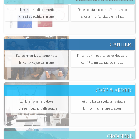
Il laboratorio di cosmetici
Pelle dorata e protetta? Il segreto
che si specchia in mare
si cela in un’antica pietra Inca
CANTIERI
Sangermani, qui sono nate
Fincantieri, raggiungere Net zero
le Rolls-Royce del mare
con 15 anni d'anticipo si può
CASE & ARREDI
La libreria-veliero dove
Il lettino barca a vela fa navigare
i libri sembrano galleggiare
i bimbi in un mare di sogni
CROCIERE