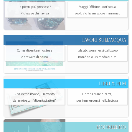
La pietra più preziosa?
Maggi Officine, sott’acqua
Protegge chi naviga
l'orologio ha un valore immenso
LAVORI SULL’ACQUA
Come diventare hostess
Italsub: sommersi dal lavoro
e steward di bordo
non è solo un modo di dire
LIBRI & FILM
Riva in the movie, il racconto
Libreria Mare di carta,
dei motoscafi “diventati attori”
per immergersi nella lettura
MODELLISMO