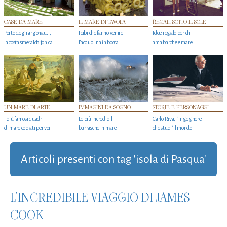
CASE DA MARE
IL MARE IN TAVOLA
REGALI SOTTO IL SOLE
Porto degli argonauti,
I cibi che fanno venire
Idee regalo per chi
la costa smeralda jonica
l’acquolina in bocca
ama barche e mare
UN MARE DI ARTE
IMMAGINI DA SOGNO
STORIE E PERSONAGGI
I più famosi quadri
Le più incredibili
Carlo Riva, l’ingegnere
di mare copiati per voi
burrasche in mare
che stupi' il mondo
Articoli presenti con tag 'isola di Pasqua'
L'INCREDIBILE VIAGGIO DI JAMES
COOK