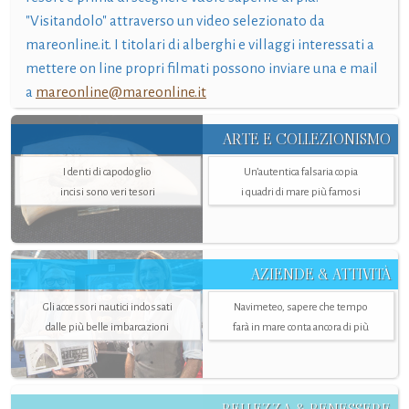
"Visitandolo" attraverso un video selezionato da
mareonline.it. I titolari di alberghi e villaggi interessati a
mettere on line propri filmati possono inviare una e mail
a
mareonline@mareonline.it
ARTE E COLLEZIONISMO
I denti di capodoglio
Un’autentica falsaria copia
incisi sono veri tesori
i quadri di mare più famosi
AZIENDE & ATTIVITÀ
Gli accessori nautici indossati
Navimeteo, sapere che tempo
dalle più belle imbarcazioni
farà in mare conta ancora di più