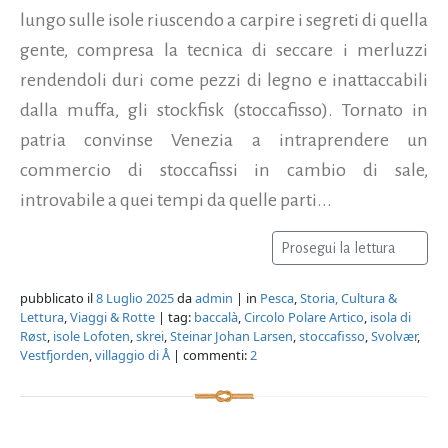
lungo sulle isole riuscendo a carpire i segreti di quella
gente, compresa la tecnica di seccare i merluzzi
rendendoli duri come pezzi di legno e inattaccabili
dalla muffa, gli stockfisk (stoccafisso). Tornato in
patria convinse Venezia a intraprendere un
commercio di stoccafissi in cambio di sale,
introvabile a quei tempi da quelle parti...
Prosegui la lettura
pubblicato il
8 Luglio 2025
da
admin
| in
Pesca
,
Storia, Cultura &
Lettura
,
Viaggi & Rotte
| tag:
baccalà
,
Circolo Polare Artico
,
isola di
Røst
,
isole Lofoten
,
skrei
,
Steinar Johan Larsen
,
stoccafisso
,
Svolvær
,
Vestfjorden
,
villaggio di Å
| commenti:
2