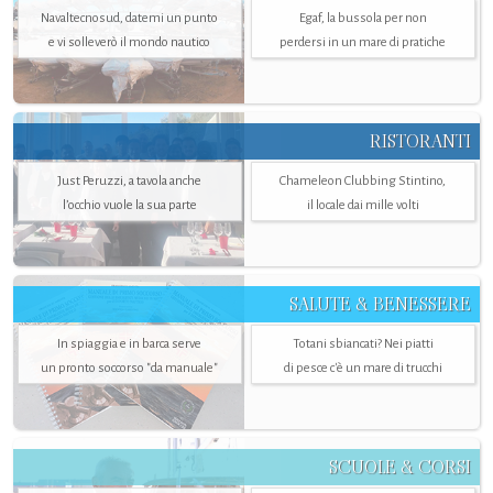
Navaltecnosud, datemi un punto
Egaf, la bussola per non
e vi solleverò il mondo nautico
perdersi in un mare di pratiche
RISTORANTI
Just Peruzzi, a tavola anche
Chameleon Clubbing Stintino,
l’occhio vuole la sua parte
il locale dai mille volti
SALUTE & BENESSERE
In spiaggia e in barca serve
Totani sbiancati? Nei piatti
un pronto soccorso "da manuale"
di pesce c'è un mare di trucchi
SCUOLE & CORSI