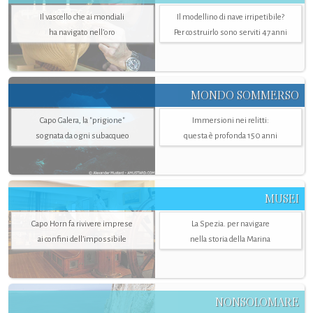
Il vascello che ai mondiali
Il modellino di nave irripetibile?
ha navigato nell’oro
Per costruirlo sono serviti 47 anni
MONDO SOMMERSO
Capo Galera, la "prigione"
Immersioni nei relitti:
sognata da ogni subacqueo
questa è profonda 150 anni
MUSEI
Capo Horn fa rivivere imprese
La Spezia. per navigare
ai confini dell’impossibile
nella storia della Marina
NONSOLOMARE