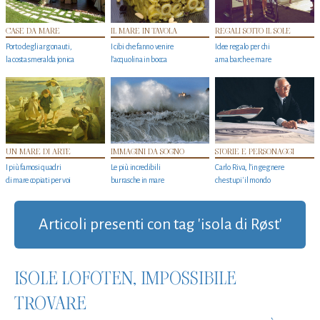
CASE DA MARE
IL MARE IN TAVOLA
REGALI SOTTO IL SOLE
Porto degli argonauti,
I cibi che fanno venire
Idee regalo per chi
la costa smeralda jonica
l’acquolina in bocca
ama barche e mare
UN MARE DI ARTE
IMMAGINI DA SOGNO
STORIE E PERSONAGGI
I più famosi quadri
Le più incredibili
Carlo Riva, l’ingegnere
di mare copiati per voi
burrasche in mare
che stupi' il mondo
Articoli presenti con tag 'isola di Røst'
ISOLE LOFOTEN, IMPOSSIBILE
TROVARE