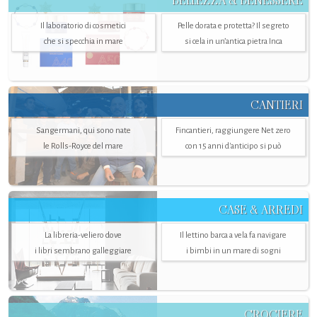
BELLEZZA & BENESSERE
Il laboratorio di cosmetici
Pelle dorata e protetta? Il segreto
che si specchia in mare
si cela in un’antica pietra Inca
CANTIERI
Sangermani, qui sono nate
Fincantieri, raggiungere Net zero
le Rolls-Royce del mare
con 15 anni d'anticipo si può
CASE & ARREDI
La libreria-veliero dove
Il lettino barca a vela fa navigare
i libri sembrano galleggiare
i bimbi in un mare di sogni
CROCIERE