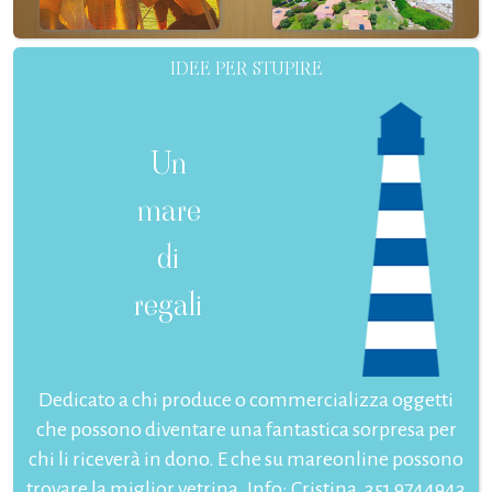
IDEE PER STUPIRE
Un
mare
di
regali
Dedicato a chi produce o commercializza oggetti
che possono diventare una fantastica sorpresa per
chi li riceverà in dono. E che su mareonline possono
trovare la miglior vetrina. Info: Cristina, 351 9744943