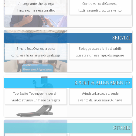
L'insegnante che spiega
Centro velico di Caprera,
il mare come nessun altro
tutti i segreti di acqua e vento
SERVIZI
Smart Boat Owner, la barca
Spiagge accessibili a disabili:
condivisa ha un mare di vantaggi
questa è un esempio da seguire
SPORT & ALLENAMENTO
Top Excite Technogym, per chi
Windsurf, a caccia di onde
vuol costruirsi un fisico da regata
e vento dalla Corsica a Okinawa
STORIE