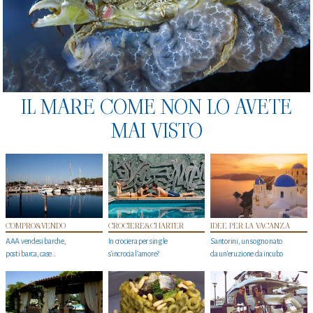
IL MARE COME NON LO AVETE
MAI VISTO
COMPRO&VENDO
CROCIERE&CHARTER
IDEE PER LA VACANZA
AAA vendesi barche,
In crociera per single
Santorini, un sogno nato
posti barca, case…
s'incrocia l’amore?
da un’eruzione da incubo