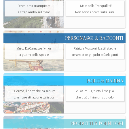
Per chi ama arrampicare
Il Mare della Tranquillità?
a strapiombo sul mare
Non serve andare sulla Luna
PERSONAGGI & RACCONTI
Vasco Da Gama così vince
Patrizia Mosconi, la stilista che
la guerra delle spezie
ama vestire gli yacht più eleganti
PORTI & MARINA
Palermo, il porto che ha saputo
Villasimius, tutto il meglio
diventare attrazione turistica
che può offrire un approdo
PRODOTTI & FORNITORI