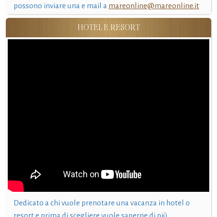
possono inviare una e mail a
mareonline@mareonline.it
HOTEL E RESORT
Dedicato a chi vuole prenotare una vacanza in hotel o
resort e prima di scegliere vuole saperne di più.