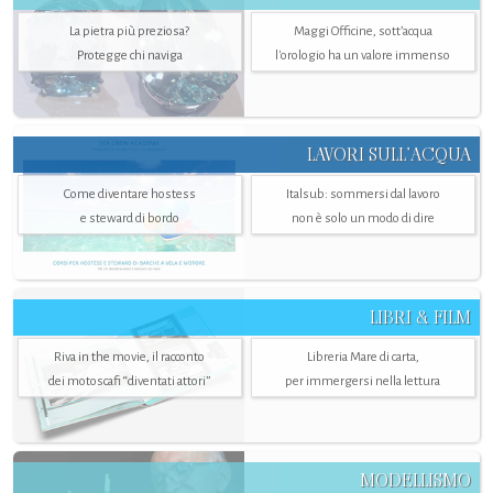
La pietra più preziosa?
Maggi Officine, sott’acqua
Protegge chi naviga
l'orologio ha un valore immenso
LAVORI SULL’ACQUA
Come diventare hostess
Italsub: sommersi dal lavoro
e steward di bordo
non è solo un modo di dire
LIBRI & FILM
Riva in the movie, il racconto
Libreria Mare di carta,
dei motoscafi “diventati attori”
per immergersi nella lettura
MODELLISMO