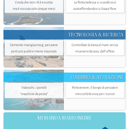
L’isola che non c'è è esistita
La flotta tedesca si suicidò così
ma è vissuta solo cinque mesi
autoaffondandosi a Scapa Flow
TECNOLOGIA & RICERCA
Cemento mangiasmog, per avere
Controllate la barca al mare senza
porti più puliti e meno inquinati
muovervi da casa, dall’ufficio
TURISMO & ATTRAZIONI
Trabocchi, i pontili
Portovenere, il borgo di pescatori
"macchine da pesca"
irresistibile esca per i turisti
MI MANDA MAREONLINE