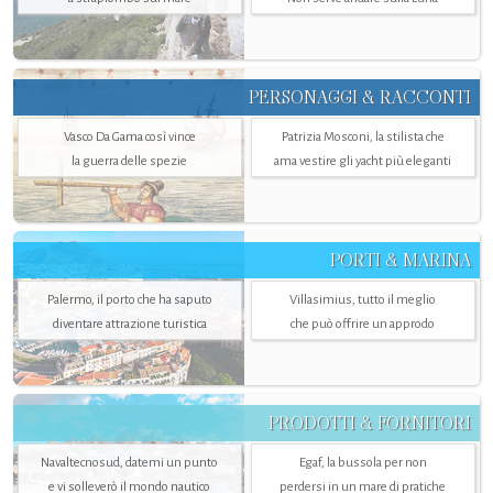
PERSONAGGI & RACCONTI
Vasco Da Gama così vince
Patrizia Mosconi, la stilista che
la guerra delle spezie
ama vestire gli yacht più eleganti
PORTI & MARINA
Palermo, il porto che ha saputo
Villasimius, tutto il meglio
diventare attrazione turistica
che può offrire un approdo
PRODOTTI & FORNITORI
Navaltecnosud, datemi un punto
Egaf, la bussola per non
e vi solleverò il mondo nautico
perdersi in un mare di pratiche