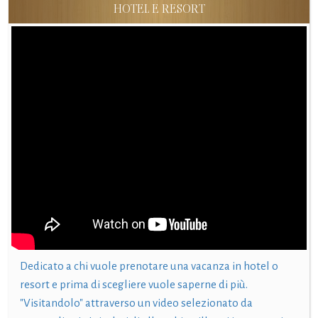
HOTEL E RESORT
Dedicato a chi vuole prenotare una vacanza in hotel o
resort e prima di scegliere vuole saperne di più.
"Visitandolo" attraverso un video selezionato da