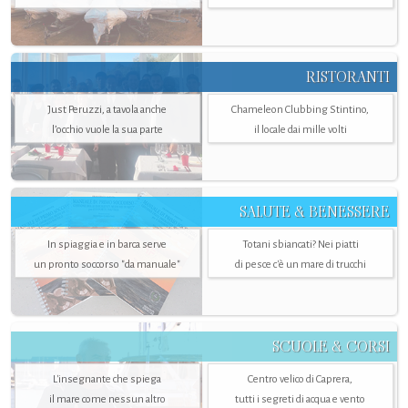
RISTORANTI
Just Peruzzi, a tavola anche
Chameleon Clubbing Stintino,
l’occhio vuole la sua parte
il locale dai mille volti
SALUTE & BENESSERE
In spiaggia e in barca serve
Totani sbiancati? Nei piatti
un pronto soccorso "da manuale"
di pesce c'è un mare di trucchi
SCUOLE & CORSI
L'insegnante che spiega
Centro velico di Caprera,
il mare come nessun altro
tutti i segreti di acqua e vento