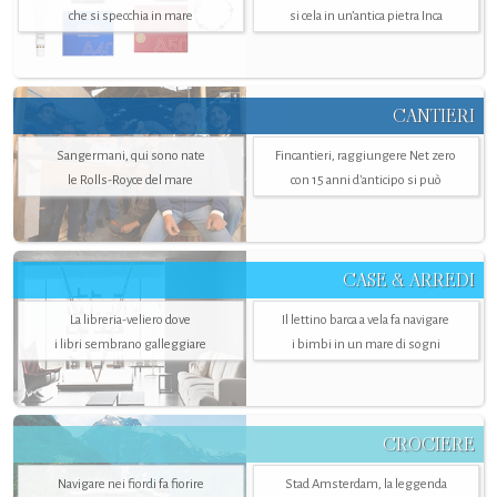
che si specchia in mare
si cela in un’antica pietra Inca
CANTIERI
Sangermani, qui sono nate
Fincantieri, raggiungere Net zero
le Rolls-Royce del mare
con 15 anni d'anticipo si può
CASE & ARREDI
La libreria-veliero dove
Il lettino barca a vela fa navigare
i libri sembrano galleggiare
i bimbi in un mare di sogni
CROCIERE
Navigare nei fiordi fa fiorire
Stad Amsterdam, la leggenda