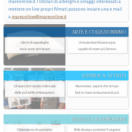
mareonline.it. I titolari di alberghi e villaggi interessati a
mettere on line propri filmati possono inviare una e mail
a
mareonline@mareonline.it
ARTE E COLLEZIONISMO
I denti di capodoglio
Un’autentica falsaria copia
incisi sono veri tesori
i quadri di mare più famosi
AZIENDE & ATTIVITÀ
Gli accessori nautici indossati
Navimeteo, sapere che tempo
dalle più belle imbarcazioni
farà in mare conta ancora di più
BELLEZZA & BENESSERE
Il laboratorio di cosmetici
Pelle dorata e protetta? Il segreto