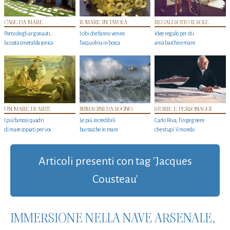
CASE DA MARE
IL MARE IN TAVOLA
REGALI SOTTO IL SOLE
Porto degli argonauti,
I cibi che fanno venire
Idee regalo per chi
la costa smeralda jonica
l’acquolina in bocca
ama barche e mare
UN MARE DI ARTE
IMMAGINI DA SOGNO
STORIE E PERSONAGGI
I più famosi quadri
Le più incredibili
Carlo Riva, l’ingegnere
di mare copiati per voi
burrasche in mare
che stupi' il mondo
Articoli presenti con tag 'Jacques
Cousteau'
IMMERSIONE NELLA NAVE ARSENALE,