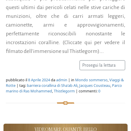
questi ultimi dai pericoli celati nelle stive cariche di
munizioni, oltre che di carri armati leggeri,
camionette, armi e approvvigionamenti,
perfettamente riconoscibili nonostante le
incrostazioni coralline. (Cliccate qui per vedere il
filmato dell'immersione sul Thistlegorm)...
Prosegui la lettura
pubblicato il
8 Aprile 2024
da
admin
| in
Mondo sommerso
,
Viaggi &
Rotte
| tag:
barriera corallina di Sha'ab Ali
,
Jacques Cousteau
,
Parco
marino di Ras Mohammed
,
Thistlegorm
| commenti:
0
VIDEOMARE QUANT'È BELLO