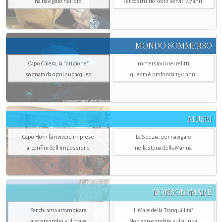
ha navigato nell’oro
Per costruirlo sono serviti 47 anni
MONDO SOMMERSO
Capo Galera, la "prigione"
Immersioni nei relitti:
sognata da ogni subacqueo
questa è profonda 150 anni
MUSEI
Capo Horn fa rivivere imprese
La Spezia. per navigare
ai confini dell’impossibile
nella storia della Marina
NONSOLOMARE
Per chi ama arrampicare
Il Mare della Tranquillità?
a strapiombo sul mare
Non serve andare sulla Luna