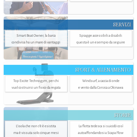
SERVIZI
Smart Boat Owner, la barca
Spiagge accessibili a disabili:
condivisa ha un mare di vantaggi
questa è un esempio da seguire
SPORT & ALLENAMENTO
Top Excite Technogym, per chi
Windsurf, a caccia di onde
vuol costruirsi un fisico da regata
e vento dalla Corsica a Okinawa
STORIE
L’isola che non c'è è esistita
La flotta tedesca si suicidò così
ma è vissuta solo cinque mesi
autoaffondandosi a Scapa Flow