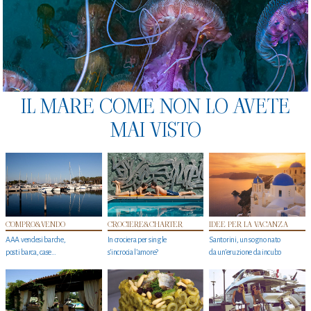
IL MARE COME NON LO AVETE
MAI VISTO
COMPRO&VENDO
CROCIERE&CHARTER
IDEE PER LA VACANZA
AAA vendesi barche,
In crociera per single
Santorini, un sogno nato
posti barca, case…
s'incrocia l’amore?
da un’eruzione da incubo