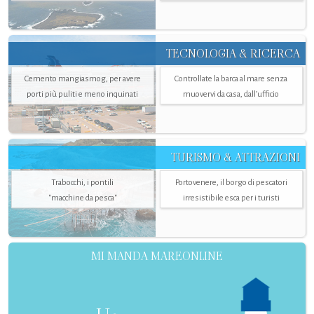
TECNOLOGIA & RICERCA
Cemento mangiasmog, per avere
Controllate la barca al mare senza
porti più puliti e meno inquinati
muovervi da casa, dall’ufficio
TURISMO & ATTRAZIONI
Trabocchi, i pontili
Portovenere, il borgo di pescatori
"macchine da pesca"
irresistibile esca per i turisti
MI MANDA MAREONLINE