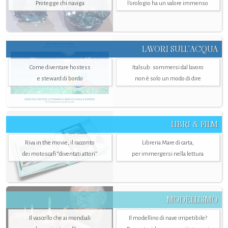
Protegge chi naviga
l'orologio ha un valore immenso
LAVORI SULL’ACQUA
Come diventare hostess
Italsub: sommersi dal lavoro
e steward di bordo
non è solo un modo di dire
LIBRI & FILM
Riva in the movie, il racconto
Libreria Mare di carta,
dei motoscafi “diventati attori”
per immergersi nella lettura
MODELLISMO
Il vascello che ai mondiali
Il modellino di nave irripetibile?