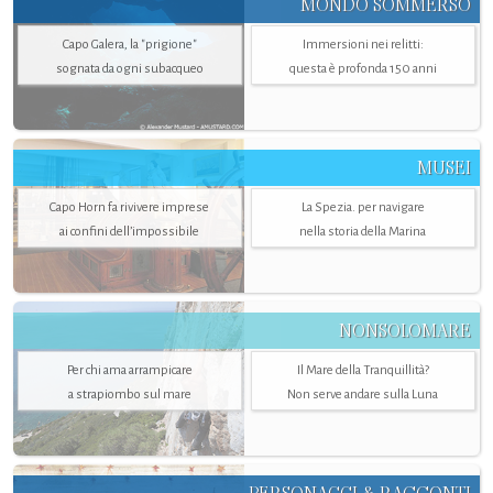
MONDO SOMMERSO
Capo Galera, la "prigione"
Immersioni nei relitti:
sognata da ogni subacqueo
questa è profonda 150 anni
MUSEI
Capo Horn fa rivivere imprese
La Spezia. per navigare
ai confini dell’impossibile
nella storia della Marina
NONSOLOMARE
Per chi ama arrampicare
Il Mare della Tranquillità?
a strapiombo sul mare
Non serve andare sulla Luna