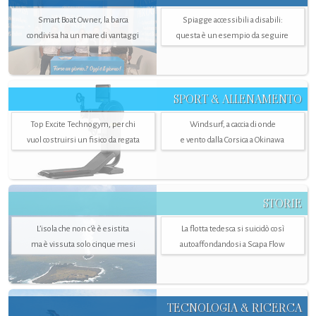
Smart Boat Owner, la barca
Spiagge accessibili a disabili:
condivisa ha un mare di vantaggi
questa è un esempio da seguire
SPORT & ALLENAMENTO
Top Excite Technogym, per chi
Windsurf, a caccia di onde
vuol costruirsi un fisico da regata
e vento dalla Corsica a Okinawa
STORIE
L’isola che non c'è è esistita
La flotta tedesca si suicidò così
ma è vissuta solo cinque mesi
autoaffondandosi a Scapa Flow
TECNOLOGIA & RICERCA