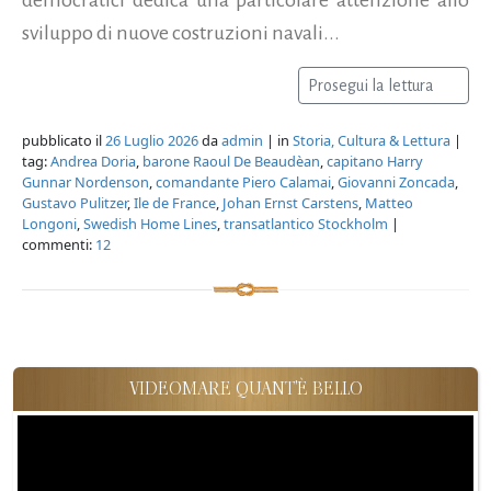
sviluppo di nuove costruzioni navali...
Prosegui la lettura
pubblicato il
26 Luglio 2026
da
admin
| in
Storia, Cultura & Lettura
|
tag:
Andrea Doria
,
barone Raoul De Beaudèan
,
capitano Harry
Gunnar Nordenson
,
comandante Piero Calamai
,
Giovanni Zoncada
,
Gustavo Pulitzer
,
Ile de France
,
Johan Ernst Carstens
,
Matteo
Longoni
,
Swedish Home Lines
,
transatlantico Stockholm
|
commenti:
12
VIDEOMARE QUANT'È BELLO