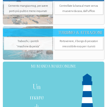
Cemento mangiasmog, per avere
Controllate la barca al mare senza
porti più puliti e meno inquinati
muovervi da casa, dall’ufficio
TURISMO & ATTRAZIONI
Trabocchi, i pontili
Portovenere, il borgo di pescatori
"macchine da pesca"
irresistibile esca per i turisti
MI MANDA MAREONLINE
Un
mare