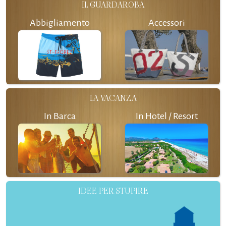
IL GUARDAROBA
Abbigliamento
Accessori
LA VACANZA
In Barca
In Hotel / Resort
IDEE PER STUPIRE