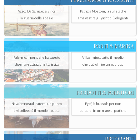
PERSONAGGI & RACCONTI
Vasco Da Gama così vince
Patrizia Mosconi, la stilista che
la guerra delle spezie
ama vestire gli yacht più eleganti
PORTI & MARINA
Palermo, il porto che ha saputo
Villasimius, tutto il meglio
diventare attrazione turistica
che può offrire un approdo
PRODOTTI & FORNITORI
Navaltecnosud, datemi un punto
Egaf, la bussola per non
e vi solleverò il mondo nautico
perdersi in un mare di pratiche
RISTORANTI