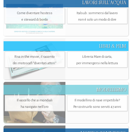
LAVORI SULL’ACQUA
Come diventare hostess
Italsub: sommersi dal lavoro
e steward di bordo
non è solo un modo di dire
LIBRI & FILM
Riva in the movie, il racconto
Libreria Mare di carta,
dei motoscafi “diventati attori”
per immergersi nella lettura
MODELLISMO
Il vascello che ai mondiali
Il modellino di nave irripetibile?
ha navigato nell’oro
Per costruirlo sono serviti 47 anni