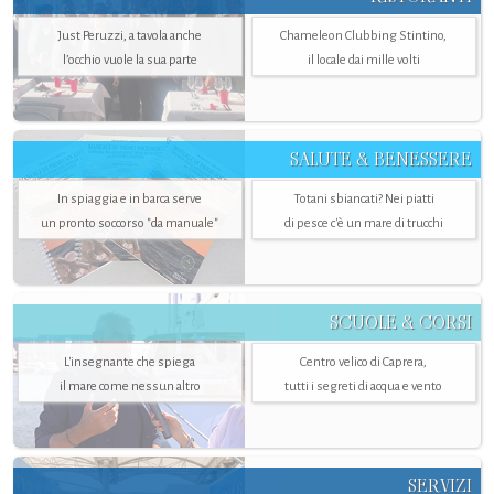
Just Peruzzi, a tavola anche
Chameleon Clubbing Stintino,
l’occhio vuole la sua parte
il locale dai mille volti
SALUTE & BENESSERE
In spiaggia e in barca serve
Totani sbiancati? Nei piatti
un pronto soccorso "da manuale"
di pesce c'è un mare di trucchi
SCUOLE & CORSI
L'insegnante che spiega
Centro velico di Caprera,
il mare come nessun altro
tutti i segreti di acqua e vento
SERVIZI