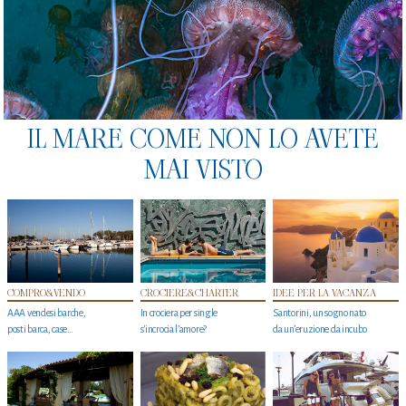
IL MARE COME NON LO AVETE
MAI VISTO
COMPRO&VENDO
CROCIERE&CHARTER
IDEE PER LA VACANZA
AAA vendesi barche,
In crociera per single
Santorini, un sogno nato
posti barca, case…
s'incrocia l’amore?
da un’eruzione da incubo