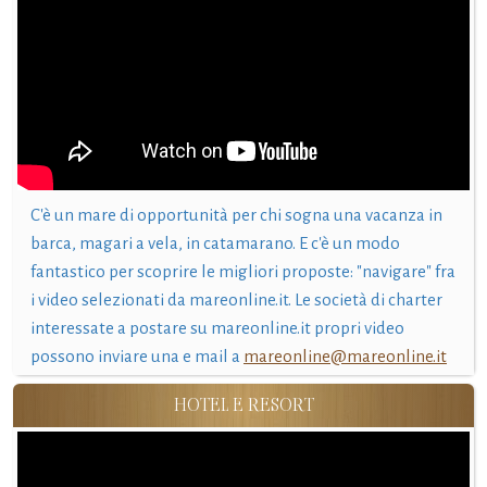
C'è un mare di opportunità per chi sogna una vacanza in
barca, magari a vela, in catamarano. E c'è un modo
fantastico per scoprire le migliori proposte: "navigare" fra
i video selezionati da mareonline.it. Le società di charter
interessate a postare su mareonline.it propri video
possono inviare una e mail a
mareonline@mareonline.it
HOTEL E RESORT