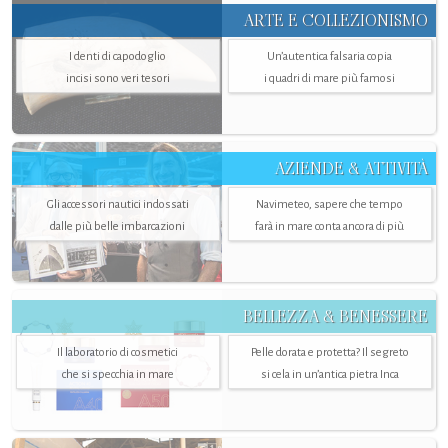
ARTE E COLLEZIONISMO
I denti di capodoglio
Un’autentica falsaria copia
incisi sono veri tesori
i quadri di mare più famosi
AZIENDE & ATTIVITÀ
Gli accessori nautici indossati
Navimeteo, sapere che tempo
dalle più belle imbarcazioni
farà in mare conta ancora di più
BELLEZZA & BENESSERE
Il laboratorio di cosmetici
Pelle dorata e protetta? Il segreto
che si specchia in mare
si cela in un’antica pietra Inca