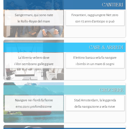
CANTIERI
Sangermani, qui sono nate
Fincantieri, raggiungere Net zero
le Rolls-Royce del mare
con 15 anni d'anticipo si può
CASE & ARREDI
La libreria-veliero dove
Il lettino barca a vela fa navigare
i libri sembrano galleggiare
i bimbi in un mare di sogni
CROCIERE
Navigare nei fiordi fa fiorire
Stad Amsterdam, la leggenda
emozioni profondissime
della navigazione a vela rivive