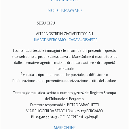
NOI C'ERAVAMO
SEGUICI SU
ALTRE NOSTRE INIZIATIVE EDITORIALI
ILMADEINBERGAMO
CASAVUOISAPERE
I contenuti, i testi, le immagini e le informazioni presenti in questo
sito web sono di proprietà esclusiva di MareOnLine.it e sono tutelati
dalle normative vigenti in materia di diritto d'autore e di proprietà
intellettuale.
È vietata la riproduzione, anche parziale, la diffusione o
l'elaborazione senza preventiva autorizzazione scritta del titolare.
Testata giornalistica iscritta al numero 3/2026 del Registro Stampa
del Tribunale di Bergamo.
Direttore responsabile: PIETRO BARACHETTI
VIA P. RUGGERI DA STABELLO 20 - 24123 BERGAMO
P.I.: 04581440163 - C.F.: BRCPTR61H23A794P
MARE ONLINE