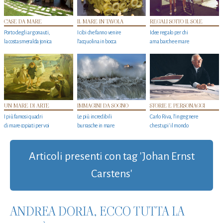
CASE DA MARE
IL MARE IN TAVOLA
REGALI SOTTO IL SOLE
Porto degli argonauti,
I cibi che fanno venire
Idee regalo per chi
la costa smeralda jonica
l’acquolina in bocca
ama barche e mare
UN MARE DI ARTE
IMMAGINI DA SOGNO
STORIE E PERSONAGGI
I più famosi quadri
Le più incredibili
Carlo Riva, l’ingegnere
di mare copiati per voi
burrasche in mare
che stupi' il mondo
Articoli presenti con tag 'Johan Ernst
Carstens'
ANDREA DORIA, ECCO TUTTA LA