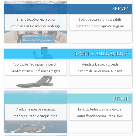
SERVIZI
Smart Boat Owner, la barca
Spiagge accessibili a disabili:
condivisa ha un mare di vantaggi
questa è un esempio da seguire
SPORT & ALLENAMENTO
Top Excite Technogym, per chi
Windsurf, a caccia di onde
vuol costruirsi un fisico da regata
e vento dalla Corsica a Okinawa
STORIE
L’isola che non c'è è esistita
La flotta tedesca si suicidò così
ma è vissuta solo cinque mesi
autoaffondandosi a Scapa Flow