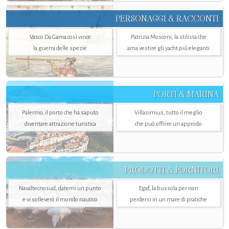
PERSONAGGI & RACCONTI
Vasco Da Gama così vince
Patrizia Mosconi, la stilista che
la guerra delle spezie
ama vestire gli yacht più eleganti
PORTI & MARINA
Palermo, il porto che ha saputo
Villasimius, tutto il meglio
diventare attrazione turistica
che può offrire un approdo
PRODOTTI & FORNITORI
Navaltecnosud, datemi un punto
Egaf, la bussola per non
e vi solleverò il mondo nautico
perdersi in un mare di pratiche