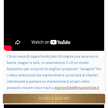
C'è un mare di opportunità per chi sogna una vacanza in
barca, magari a vela, in catamarano. E c'è un modo
fantastico per scoprire le migliori proposte: "navigare" fra
i video selezionati da mareonline.it. Le società di charter
interessate a postare su mareonline.it propri video
possono inviare una e mail a
mareonline@mareonline.it
HOTEL E RESORT