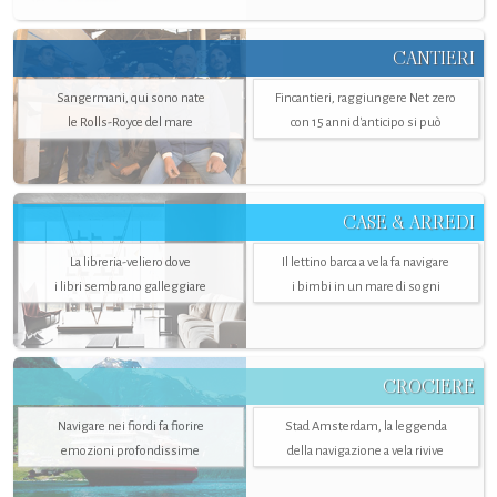
CANTIERI
Sangermani, qui sono nate
Fincantieri, raggiungere Net zero
le Rolls-Royce del mare
con 15 anni d'anticipo si può
CASE & ARREDI
La libreria-veliero dove
Il lettino barca a vela fa navigare
i libri sembrano galleggiare
i bimbi in un mare di sogni
CROCIERE
Navigare nei fiordi fa fiorire
Stad Amsterdam, la leggenda
emozioni profondissime
della navigazione a vela rivive