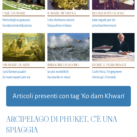
CASE DA MARE
IL MARE IN TAVOLA
REGALI SOTTO IL SOLE
Porto degli argonauti,
I cibi che fanno venire
Idee regalo per chi
la costa smeralda jonica
l’acquolina in bocca
ama barche e mare
UN MARE DI ARTE
IMMAGINI DA SOGNO
STORIE E PERSONAGGI
I più famosi quadri
Le più incredibili
Carlo Riva, l’ingegnere
di mare copiati per voi
burrasche in mare
che stupi' il mondo
Articoli presenti con tag 'Ko dam Khwan'
ARCIPELAGO DI PHUKET, C'È UNA
SPIAGGIA