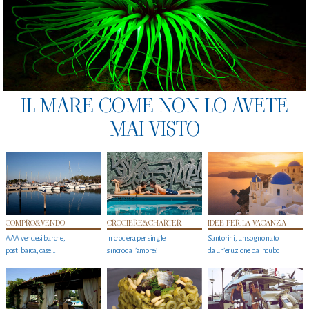
IL MARE COME NON LO AVETE
MAI VISTO
COMPRO&VENDO
CROCIERE&CHARTER
IDEE PER LA VACANZA
AAA vendesi barche,
In crociera per single
Santorini, un sogno nato
posti barca, case…
s'incrocia l’amore?
da un’eruzione da incubo