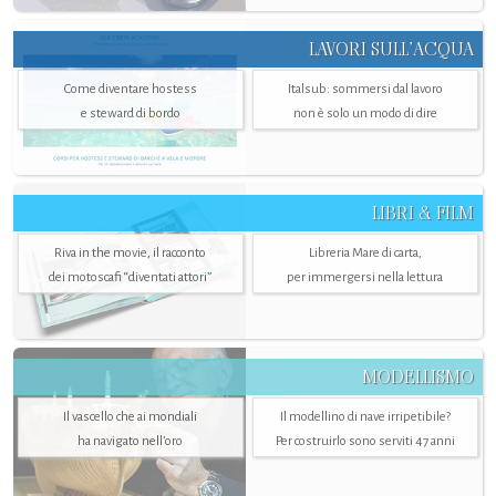
LAVORI SULL’ACQUA
Come diventare hostess
Italsub: sommersi dal lavoro
e steward di bordo
non è solo un modo di dire
LIBRI & FILM
Riva in the movie, il racconto
Libreria Mare di carta,
dei motoscafi “diventati attori”
per immergersi nella lettura
MODELLISMO
Il vascello che ai mondiali
Il modellino di nave irripetibile?
ha navigato nell’oro
Per costruirlo sono serviti 47 anni