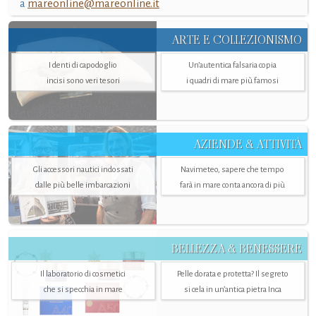
a
mareonline@mareonline.it
ARTE E COLLEZIONISMO
I denti di capodoglio
Un’autentica falsaria copia
incisi sono veri tesori
i quadri di mare più famosi
AZIENDE & ATTIVITÀ
Gli accessori nautici indossati
Navimeteo, sapere che tempo
dalle più belle imbarcazioni
farà in mare conta ancora di più
BELLEZZA & BENESSERE
Il laboratorio di cosmetici
Pelle dorata e protetta? Il segreto
che si specchia in mare
si cela in un’antica pietra Inca