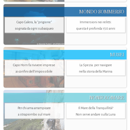
MONDO SOMMERSO
Capo Galera, la "prigione"
Immersioni nei relitti:
sognata da ogni subacqueo
questa è profonda 150 anni
MUSEI
Capo Horn fa rivivere imprese
La Spezia. per navigare
ai confini dell’impossibile
nella storia della Marina
NONSOLOMARE
Per chi ama arrampicare
Il Mare della Tranquillità?
a strapiombo sul mare
Non serve andare sulla Luna