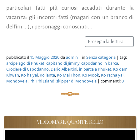
particolari fatti più curiosi accaduti durante la
vacanza: gli incontri fatti (magari con un branco di
delfini….), i personaggi conosciuti...
Prosegui la lettura
pubblicato il
15 Maggio 2020
da
admin
| in
Senza categoria
| tag:
arcipelago di Phuket
,
capitano di Jimmy
,
capodanno in barca
,
Crociere di Capodanno
,
Dario Albertini
,
in barca a Phuket
,
Ko dam
Khwan
,
Ko ha yai
,
Ko lanta
,
Ko Mai Thon
,
Ko Mook
,
Ko racha yai
,
Mondovela
,
Phi Phi Island
,
skipper di Mondovela
| commenti:
0
VIDEOMARE QUANT'È BELLO