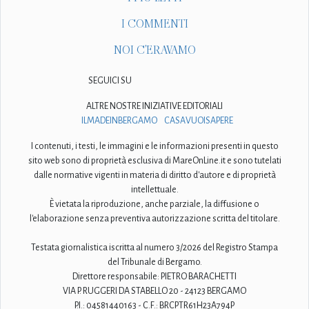
I COMMENTI
NOI C'ERAVAMO
SEGUICI SU
ALTRE NOSTRE INIZIATIVE EDITORIALI
ILMADEINBERGAMO
CASAVUOISAPERE
I contenuti, i testi, le immagini e le informazioni presenti in questo
sito web sono di proprietà esclusiva di MareOnLine.it e sono tutelati
dalle normative vigenti in materia di diritto d'autore e di proprietà
intellettuale.
È vietata la riproduzione, anche parziale, la diffusione o
l'elaborazione senza preventiva autorizzazione scritta del titolare.
Testata giornalistica iscritta al numero 3/2026 del Registro Stampa
del Tribunale di Bergamo.
Direttore responsabile: PIETRO BARACHETTI
VIA P. RUGGERI DA STABELLO 20 - 24123 BERGAMO
P.I.: 04581440163 - C.F.: BRCPTR61H23A794P