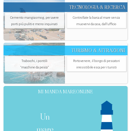
TECNOLOGIA & RICERCA
Cemento mangiasmog, per avere
Controllate la barca al mare senza
porti più puliti e meno inquinati
muovervi da casa, dall’ufficio
TURISMO & ATTRAZIONI
Trabocchi, i pontili
Portovenere, il borgo di pescatori
"macchine da pesca"
irresistibile esca per i turisti
MI MANDA MAREONLINE
Un
mare