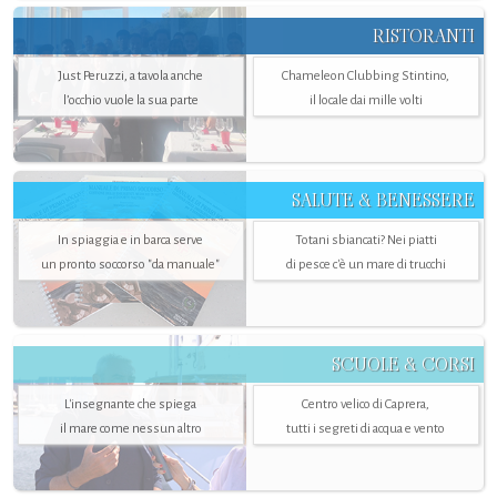
RISTORANTI
Just Peruzzi, a tavola anche
Chameleon Clubbing Stintino,
l’occhio vuole la sua parte
il locale dai mille volti
SALUTE & BENESSERE
In spiaggia e in barca serve
Totani sbiancati? Nei piatti
un pronto soccorso "da manuale"
di pesce c'è un mare di trucchi
SCUOLE & CORSI
L'insegnante che spiega
Centro velico di Caprera,
il mare come nessun altro
tutti i segreti di acqua e vento