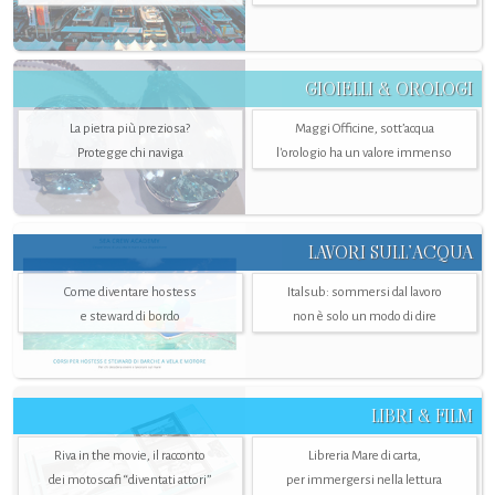
GIOIELLI & OROLOGI
La pietra più preziosa?
Maggi Officine, sott’acqua
Protegge chi naviga
l'orologio ha un valore immenso
LAVORI SULL’ACQUA
Come diventare hostess
Italsub: sommersi dal lavoro
e steward di bordo
non è solo un modo di dire
LIBRI & FILM
Riva in the movie, il racconto
Libreria Mare di carta,
dei motoscafi “diventati attori”
per immergersi nella lettura