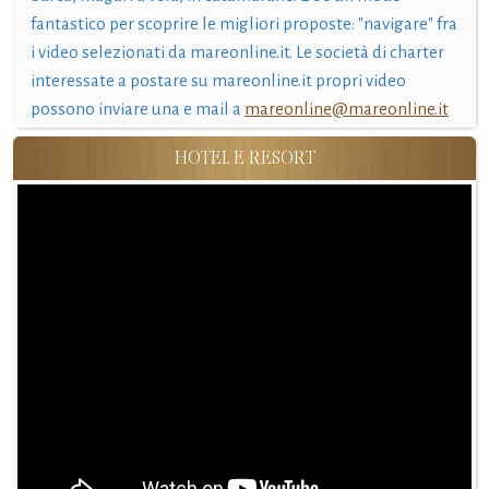
fantastico per scoprire le migliori proposte: "navigare" fra
i video selezionati da mareonline.it. Le società di charter
interessate a postare su mareonline.it propri video
possono inviare una e mail a
mareonline@mareonline.it
HOTEL E RESORT