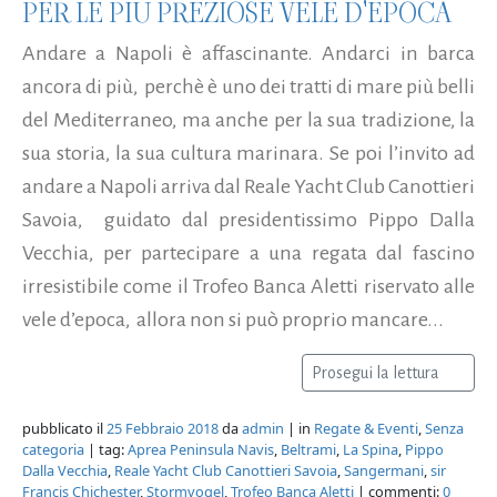
PER LE PIÙ PREZIOSE VELE D'EPOCA
Andare a Napoli è affascinante. Andarci in barca
ancora di più, perchè è uno dei tratti di mare più belli
del Mediterraneo, ma anche per la sua tradizione, la
sua storia, la sua cultura marinara. Se poi l’invito ad
andare a Napoli arriva dal Reale Yacht Club Canottieri
Savoia, guidato dal presidentissimo Pippo Dalla
Vecchia, per partecipare a una regata dal fascino
irresistibile come il Trofeo Banca Aletti riservato alle
vele d’epoca, allora non si può proprio mancare...
Prosegui la lettura
pubblicato il
25 Febbraio 2018
da
admin
| in
Regate & Eventi
,
Senza
categoria
| tag:
Aprea Peninsula Navis
,
Beltrami
,
La Spina
,
Pippo
Dalla Vecchia
,
Reale Yacht Club Canottieri Savoia
,
Sangermani
,
sir
Francis Chichester
,
Stormvogel
,
Trofeo Banca Aletti
| commenti:
0