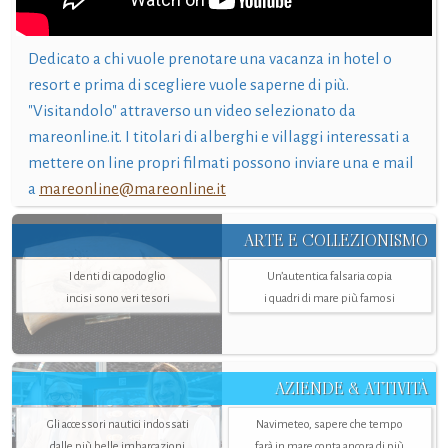
Dedicato a chi vuole prenotare una vacanza in hotel o
resort e prima di scegliere vuole saperne di più.
"Visitandolo" attraverso un video selezionato da
mareonline.it. I titolari di alberghi e villaggi interessati a
mettere on line propri filmati possono inviare una e mail
a
mareonline@mareonline.it
ARTE E COLLEZIONISMO
I denti di capodoglio
Un’autentica falsaria copia
incisi sono veri tesori
i quadri di mare più famosi
AZIENDE & ATTIVITÀ
Gli accessori nautici indossati
Navimeteo, sapere che tempo
dalle più belle imbarcazioni
farà in mare conta ancora di più