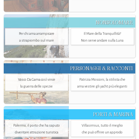
NONSOLOMARE
Per chi ama arrampicare
Il Mare della Tranquillità?
a strapiombo sul mare
Non serve andare sulla Luna
PERSONAGGI & RACCONTI
Vasco Da Gama così vince
Patrizia Mosconi, la stilista che
la guerra delle spezie
ama vestire gli yacht più eleganti
PORTI & MARINA
Palermo, il porto che ha saputo
Villasimius, tutto il meglio
diventare attrazione turistica
che può offrire un approdo