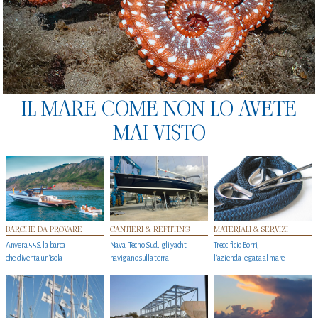
IL MARE COME NON LO AVETE
MAI VISTO
BARCHE DA PROVARE
CANTIERI & REFITTING
MATERIALI & SERVIZI
Anvera 55S, la barca
Naval Tecno Sud, gli yacht
Treccificio Borri,
che diventa un'isola
navigano sulla terra
l'azienda legata al mare