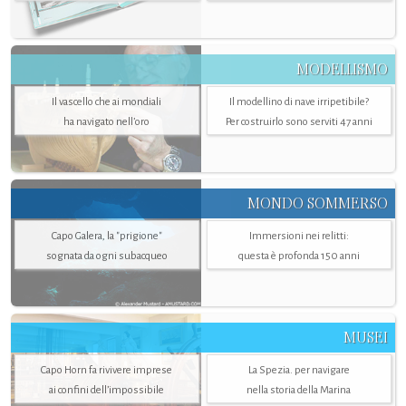
MODELLISMO
Il vascello che ai mondiali
Il modellino di nave irripetibile?
ha navigato nell’oro
Per costruirlo sono serviti 47 anni
MONDO SOMMERSO
Capo Galera, la "prigione"
Immersioni nei relitti:
sognata da ogni subacqueo
questa è profonda 150 anni
MUSEI
Capo Horn fa rivivere imprese
La Spezia. per navigare
ai confini dell’impossibile
nella storia della Marina