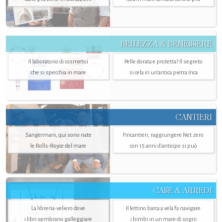
BELLEZZA & BENESSERE
Il laboratorio di cosmetici
Pelle dorata e protetta? Il segreto
che si specchia in mare
si cela in un’antica pietra Inca
CANTIERI
Sangermani, qui sono nate
Fincantieri, raggiungere Net zero
le Rolls-Royce del mare
con 15 anni d'anticipo si può
CASE & ARREDI
La libreria-veliero dove
Il lettino barca a vela fa navigare
i libri sembrano galleggiare
i bimbi in un mare di sogni