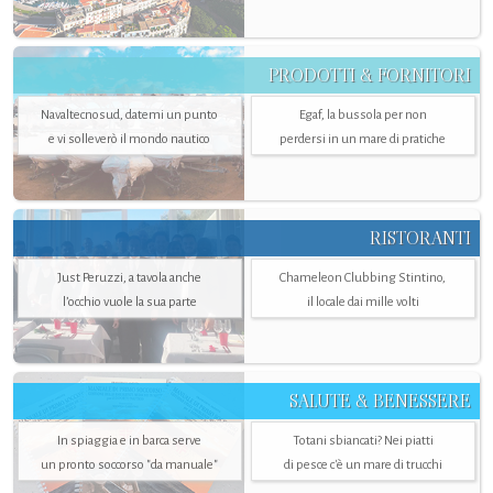
PRODOTTI & FORNITORI
Navaltecnosud, datemi un punto
Egaf, la bussola per non
e vi solleverò il mondo nautico
perdersi in un mare di pratiche
RISTORANTI
Just Peruzzi, a tavola anche
Chameleon Clubbing Stintino,
l’occhio vuole la sua parte
il locale dai mille volti
SALUTE & BENESSERE
In spiaggia e in barca serve
Totani sbiancati? Nei piatti
un pronto soccorso "da manuale"
di pesce c'è un mare di trucchi