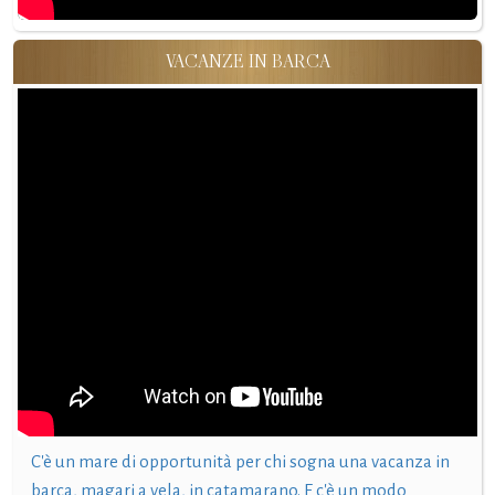
VACANZE IN BARCA
C'è un mare di opportunità per chi sogna una vacanza in
barca, magari a vela, in catamarano. E c'è un modo