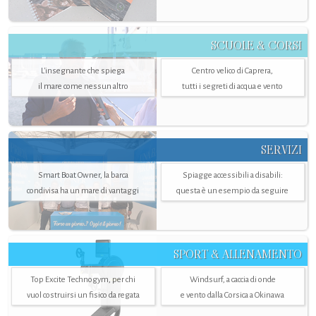
SCUOLE & CORSI
L'insegnante che spiega
Centro velico di Caprera,
il mare come nessun altro
tutti i segreti di acqua e vento
SERVIZI
Smart Boat Owner, la barca
Spiagge accessibili a disabili:
condivisa ha un mare di vantaggi
questa è un esempio da seguire
SPORT & ALLENAMENTO
Top Excite Technogym, per chi
Windsurf, a caccia di onde
vuol costruirsi un fisico da regata
e vento dalla Corsica a Okinawa