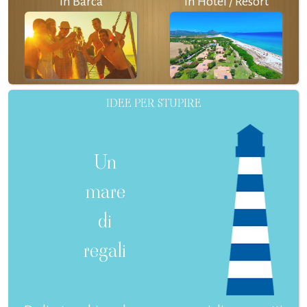
In Barca
In Hotel / Resort
IDEE PER STUPIRE
Un
mare
di
regali