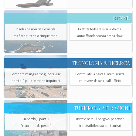
STORIE
L’isola che non c'è è esistita
La flotta tedesca si suicidò così
ma è vissuta solo cinque mesi
autoaffondandosi a Scapa Flow
TECNOLOGIA & RICERCA
Cemento mangiasmog, per avere
Controllate la barca al mare senza
porti più puliti e meno inquinati
muovervi da casa, dall’ufficio
TURISMO & ATTRAZIONI
Trabocchi, i pontili
Portovenere, il borgo di pescatori
"macchine da pesca"
irresistibile esca per i turisti