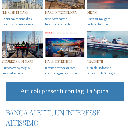
IMPRESE DI MARE
MARE DI TECNOLOGIA
METEO
L'azienda che tiene alta la
Stive porta barche
Il sito per navigare
bandiera italiana sui mari
l'invenzione vincente
lontano dai pericoli
SICUREZZA IN MARE
MARE SOSTENIBILE
TRAGHETTI
Primo soccorso, meglio
Ricarica elettrica nei porti,
Grimaldi raddoppia
impararlo a bordo
una montagna di soluzioni
le corse per la Sardegna
Articoli presenti con tag 'La Spina'
BANCA ALETTI, UN INTERESSE
ALTISSIMO