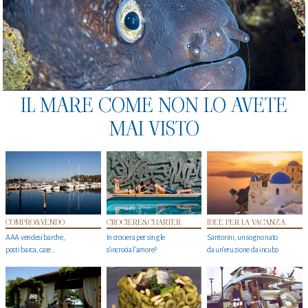
IL MARE COME NON LO AVETE
MAI VISTO
COMPRO&VENDO
CROCIERE&CHARTER
IDEE PER LA VACANZA
AAA vendesi barche,
In crociera per single
Santorini, un sogno nato
posti barca, case…
s'incrocia l’amore?
da un’eruzione da incubo