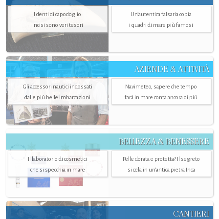
I denti di capodoglio
Un’autentica falsaria copia
incisi sono veri tesori
i quadri di mare più famosi
AZIENDE & ATTIVITÀ
Gli accessori nautici indossati
Navimeteo, sapere che tempo
dalle più belle imbarcazioni
farà in mare conta ancora di più
BELLEZZA & BENESSERE
Il laboratorio di cosmetici
Pelle dorata e protetta? Il segreto
che si specchia in mare
si cela in un’antica pietra Inca
CANTIERI