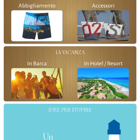
Abbigliamento
Accessori
LA VACANZA
In Barca
In Hotel / Resort
IDEE PER STUPIRE
Un