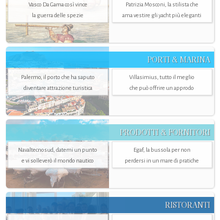
Vasco Da Gama così vince
Patrizia Mosconi, la stilista che
la guerra delle spezie
ama vestire gli yacht più eleganti
PORTI & MARINA
Palermo, il porto che ha saputo
Villasimius, tutto il meglio
diventare attrazione turistica
che può offrire un approdo
PRODOTTI & FORNITORI
Navaltecnosud, datemi un punto
Egaf, la bussola per non
e vi solleverò il mondo nautico
perdersi in un mare di pratiche
RISTORANTI