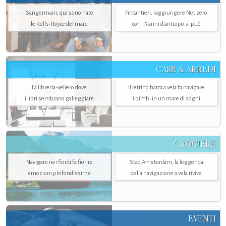
Sangermani, qui sono nate
Fincantieri, raggiungere Net zero
le Rolls-Royce del mare
con 15 anni d'anticipo si può
CASE & ARREDI
La libreria-veliero dove
Il lettino barca a vela fa navigare
i libri sembrano galleggiare
i bimbi in un mare di sogni
CROCIERE
Navigare nei fiordi fa fiorire
Stad Amsterdam, la leggenda
emozioni profondissime
della navigazione a vela rivive
EVENTI