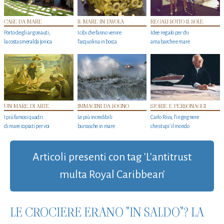
CASE DA MARE
IL MARE IN TAVOLA
REGALI SOTTO IL SOLE
Porto degli argonauti,
I cibi che fanno venire
Idee regalo per chi
la costa smeralda jonica
l’acquolina in bocca
ama barche e mare
UN MARE DI ARTE
IMMAGINI DA SOGNO
STORIE E PERSONAGGI
I più famosi quadri
Le più incredibili
Carlo Riva, l’ingegnere
di mare copiati per voi
burrasche in mare
che stupi' il mondo
Articoli presenti con tag 'L'antitrust
multa Royal Caribbean'
LE CROCIERE ERANO "IN SALDO"? LA