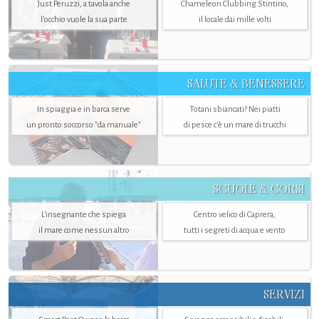
Just Peruzzi, a tavola anche
Chameleon Clubbing Stintino,
l’occhio vuole la sua parte
il locale dai mille volti
SALUTE & BENESSERE
In spiaggia e in barca serve
Totani sbiancati? Nei piatti
un pronto soccorso "da manuale"
di pesce c'è un mare di trucchi
SCUOLE & CORSI
L'insegnante che spiega
Centro velico di Caprera,
il mare come nessun altro
tutti i segreti di acqua e vento
SERVIZI