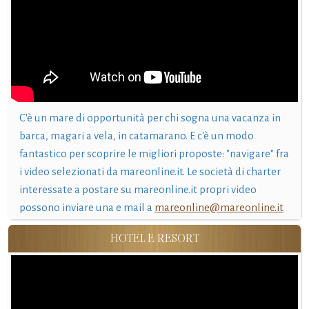
C'è un mare di opportunità per chi sogna una vacanza in
barca, magari a vela, in catamarano. E c'è un modo
fantastico per scoprire le migliori proposte: "navigare" fra
i video selezionati da mareonline.it. Le società di charter
interessate a postare su mareonline.it propri video
possono inviare una e mail a
mareonline@mareonline.it
HOTEL E RESORT