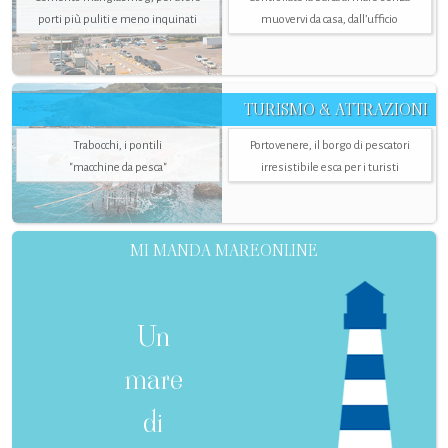
porti più puliti e meno inquinati
muovervi da casa, dall’ufficio
TURISMO & ATTRAZIONI
Trabocchi, i pontili
Portovenere, il borgo di pescatori
"macchine da pesca"
irresistibile esca per i turisti
MI MANDA MAREONLINE
Un
mare
di