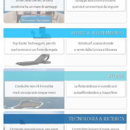
Smart Boat Owner, la barca
Spiagge accessibili a disabili:
condivisa ha un mare di vantaggi
questa è un esempio da seguire
SPORT & ALLENAMENTO
Top Excite Technogym, per chi
Windsurf, a caccia di onde
vuol costruirsi un fisico da regata
e vento dalla Corsica a Okinawa
STORIE
L’isola che non c'è è esistita
La flotta tedesca si suicidò così
ma è vissuta solo cinque mesi
autoaffondandosi a Scapa Flow
TECNOLOGIA & RICERCA
Cemento mangiasmog, per avere
Controllate la barca al mare senza