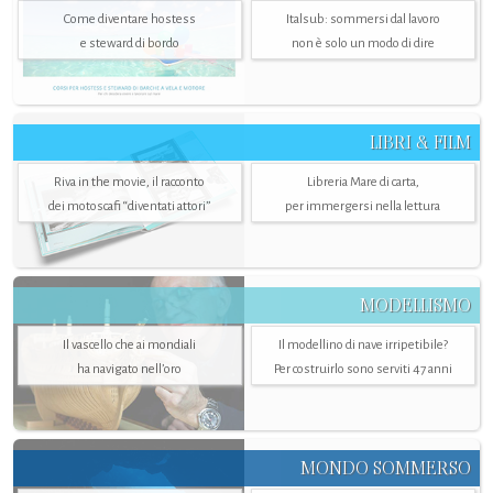
Come diventare hostess
Italsub: sommersi dal lavoro
e steward di bordo
non è solo un modo di dire
LIBRI & FILM
Riva in the movie, il racconto
Libreria Mare di carta,
dei motoscafi “diventati attori”
per immergersi nella lettura
MODELLISMO
Il vascello che ai mondiali
Il modellino di nave irripetibile?
ha navigato nell’oro
Per costruirlo sono serviti 47 anni
MONDO SOMMERSO