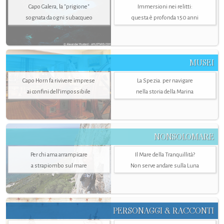
Capo Galera, la "prigione"
Immersioni nei relitti:
sognata da ogni subacqueo
questa è profonda 150 anni
MUSEI
Capo Horn fa rivivere imprese
La Spezia. per navigare
ai confini dell’impossibile
nella storia della Marina
NONSOLOMARE
Per chi ama arrampicare
Il Mare della Tranquillità?
a strapiombo sul mare
Non serve andare sulla Luna
PERSONAGGI & RACCONTI