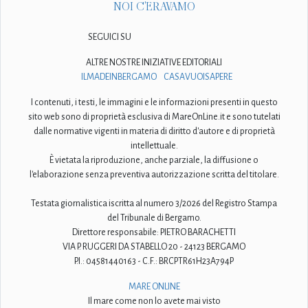
NOI C'ERAVAMO
SEGUICI SU
ALTRE NOSTRE INIZIATIVE EDITORIALI
ILMADEINBERGAMO
CASAVUOISAPERE
I contenuti, i testi, le immagini e le informazioni presenti in questo
sito web sono di proprietà esclusiva di MareOnLine.it e sono tutelati
dalle normative vigenti in materia di diritto d'autore e di proprietà
intellettuale.
È vietata la riproduzione, anche parziale, la diffusione o
l'elaborazione senza preventiva autorizzazione scritta del titolare.
Testata giornalistica iscritta al numero 3/2026 del Registro Stampa
del Tribunale di Bergamo.
Direttore responsabile: PIETRO BARACHETTI
VIA P. RUGGERI DA STABELLO 20 - 24123 BERGAMO
P.I.: 04581440163 - C.F.: BRCPTR61H23A794P
MARE ONLINE
Il mare come non lo avete mai visto