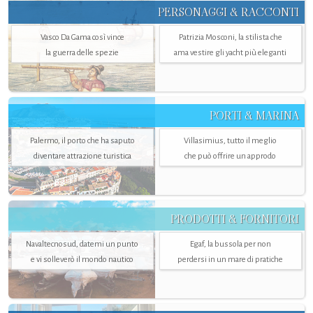
PERSONAGGI & RACCONTI
Vasco Da Gama così vince
Patrizia Mosconi, la stilista che
la guerra delle spezie
ama vestire gli yacht più eleganti
PORTI & MARINA
Palermo, il porto che ha saputo
Villasimius, tutto il meglio
diventare attrazione turistica
che può offrire un approdo
PRODOTTI & FORNITORI
Navaltecnosud, datemi un punto
Egaf, la bussola per non
e vi solleverò il mondo nautico
perdersi in un mare di pratiche