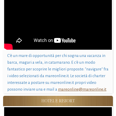
C'è un mare di opportunità per chi sogna una vacanza in
barca, magari a vela, in catamarano. E c'è un modo
fantastico per scoprire le migliori proposte: "navigare" fra
i video selezionati da mareonline.it. Le società di charter
interessate a postare su mareonline.it propri video
possono inviare una e mail a
mareonline@mareonline.it
HOTEL E RESORT