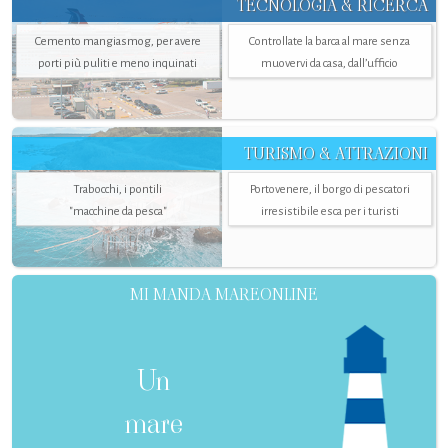
TECNOLOGIA & RICERCA
Cemento mangiasmog, per avere
Controllate la barca al mare senza
porti più puliti e meno inquinati
muovervi da casa, dall’ufficio
TURISMO & ATTRAZIONI
Trabocchi, i pontili
Portovenere, il borgo di pescatori
"macchine da pesca"
irresistibile esca per i turisti
MI MANDA MAREONLINE
Un
mare