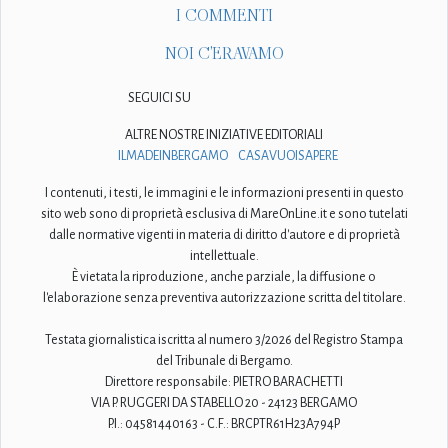
I COMMENTI
NOI C'ERAVAMO
SEGUICI SU
ALTRE NOSTRE INIZIATIVE EDITORIALI
ILMADEINBERGAMO
CASAVUOISAPERE
I contenuti, i testi, le immagini e le informazioni presenti in questo
sito web sono di proprietà esclusiva di MareOnLine.it e sono tutelati
dalle normative vigenti in materia di diritto d'autore e di proprietà
intellettuale.
È vietata la riproduzione, anche parziale, la diffusione o
l'elaborazione senza preventiva autorizzazione scritta del titolare.
Testata giornalistica iscritta al numero 3/2026 del Registro Stampa
del Tribunale di Bergamo.
Direttore responsabile: PIETRO BARACHETTI
VIA P. RUGGERI DA STABELLO 20 - 24123 BERGAMO
P.I.: 04581440163 - C.F.: BRCPTR61H23A794P