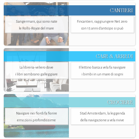
CANTIERI
Sangermani, qui sono nate
Fincantieri, raggiungere Net zero
le Rolls-Royce del mare
con 15 anni d'anticipo si può
CASE & ARREDI
La libreria-veliero dove
Il lettino barca a vela fa navigare
i libri sembrano galleggiare
i bimbi in un mare di sogni
CROCIERE
Navigare nei fiordi fa fiorire
Stad Amsterdam, la leggenda
emozioni profondissime
della navigazione a vela rivive