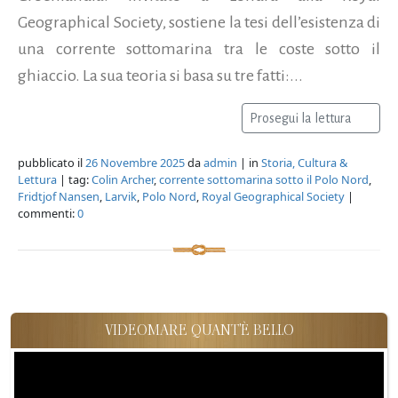
Geographical Society, sostiene la tesi dell’esistenza di
una corrente sottomarina tra le coste sotto il
ghiaccio. La sua teoria si basa su tre fatti:...
Prosegui la lettura
pubblicato il
26 Novembre 2025
da
admin
| in
Storia, Cultura &
Lettura
| tag:
Colin Archer
,
corrente sottomarina sotto il Polo Nord
,
Fridtjof Nansen
,
Larvik
,
Polo Nord
,
Royal Geographical Society
|
commenti:
0
VIDEOMARE QUANT'È BELLO