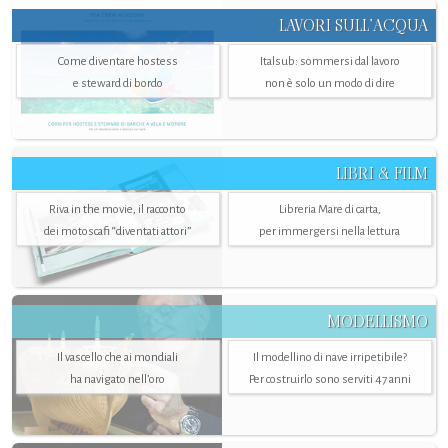
LAVORI SULL’ACQUA
Come diventare hostess
Italsub: sommersi dal lavoro
e steward di bordo
non è solo un modo di dire
LIBRI & FILM
Riva in the movie, il racconto
Libreria Mare di carta,
dei motoscafi “diventati attori”
per immergersi nella lettura
MODELLISMO
Il vascello che ai mondiali
Il modellino di nave irripetibile?
ha navigato nell’oro
Per costruirlo sono serviti 47 anni