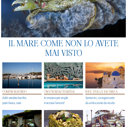
IL MARE COME NON LO AVETE
MAI VISTO
COMPRO&VENDO
CROCIERE&CHARTER
IDEE PER LA VACANZA
AAA vendesi barche,
In crociera per single
Santorini, un sogno nato
posti barca, case…
s'incrocia l’amore?
da un’eruzione da incubo