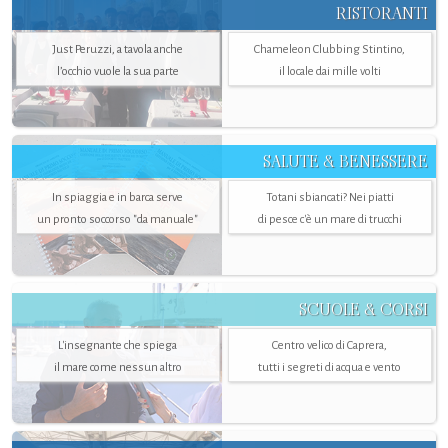
RISTORANTI
Just Peruzzi, a tavola anche
Chameleon Clubbing Stintino,
l’occhio vuole la sua parte
il locale dai mille volti
SALUTE & BENESSERE
In spiaggia e in barca serve
Totani sbiancati? Nei piatti
un pronto soccorso "da manuale"
di pesce c'è un mare di trucchi
SCUOLE & CORSI
L'insegnante che spiega
Centro velico di Caprera,
il mare come nessun altro
tutti i segreti di acqua e vento