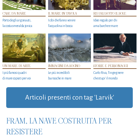
CASE DA MARE
IL MARE IN TAVOLA
REGALI SOTTO IL SOLE
Porto degli argonauti,
I cibi che fanno venire
Idee regalo per chi
la costa smeralda jonica
l’acquolina in bocca
ama barche e mare
UN MARE DI ARTE
IMMAGINI DA SOGNO
STORIE E PERSONAGGI
I più famosi quadri
Le più incredibili
Carlo Riva, l’ingegnere
di mare copiati per voi
burrasche in mare
che stupi' il mondo
Articoli presenti con tag 'Larvik'
FRAM, LA NAVE COSTRUITA PER
RESISTERE