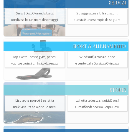
SERVIZI
Smart Boat Owner, la barca
Spiagge accessibili a disabili:
condivisa ha un mare di vantaggi
questa è un esempio da seguire
SPORT & ALLENAMENTO
Top Excite Technogym, per chi
Windsurf, a caccia di onde
vuol costruirsi un fisico da regata
e vento dalla Corsica a Okinawa
STORIE
L’isola che non c'è è esistita
La flotta tedesca si suicidò così
ma è vissuta solo cinque mesi
autoaffondandosi a Scapa Flow