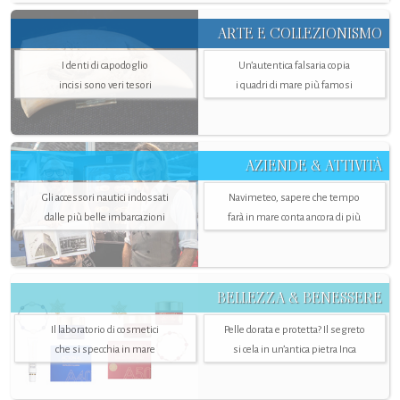
ARTE E COLLEZIONISMO
I denti di capodoglio
Un’autentica falsaria copia
incisi sono veri tesori
i quadri di mare più famosi
AZIENDE & ATTIVITÀ
Gli accessori nautici indossati
Navimeteo, sapere che tempo
dalle più belle imbarcazioni
farà in mare conta ancora di più
BELLEZZA & BENESSERE
Il laboratorio di cosmetici
Pelle dorata e protetta? Il segreto
che si specchia in mare
si cela in un’antica pietra Inca