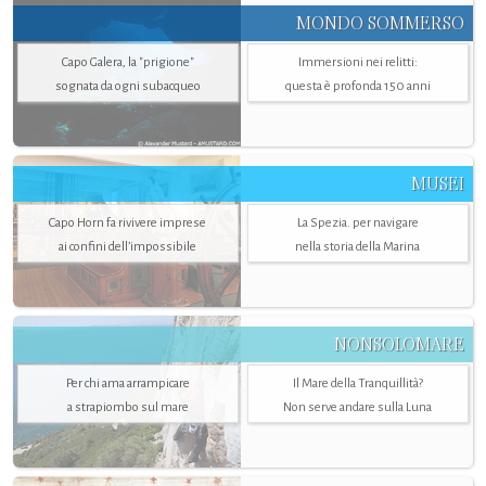
MONDO SOMMERSO
Capo Galera, la "prigione"
Immersioni nei relitti:
sognata da ogni subacqueo
questa è profonda 150 anni
MUSEI
Capo Horn fa rivivere imprese
La Spezia. per navigare
ai confini dell’impossibile
nella storia della Marina
NONSOLOMARE
Per chi ama arrampicare
Il Mare della Tranquillità?
a strapiombo sul mare
Non serve andare sulla Luna