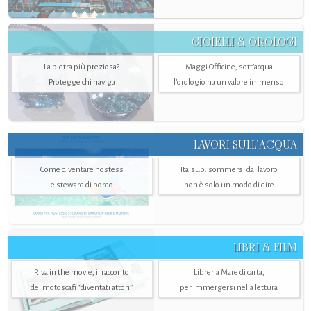
GIOIELLI & OROLOGI
La pietra più preziosa?
Maggi Officine, sott’acqua
Protegge chi naviga
l'orologio ha un valore immenso
LAVORI SULL’ACQUA
Come diventare hostess
Italsub: sommersi dal lavoro
e steward di bordo
non è solo un modo di dire
LIBRI & FILM
Riva in the movie, il racconto
Libreria Mare di carta,
dei motoscafi “diventati attori”
per immergersi nella lettura