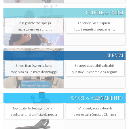
SCUOLE & CORSI
L'insegnante che spiega
Centro velico di Caprera,
il mare come nessun altro
tutti i segreti di acqua e vento
SERVIZI
Smart Boat Owner, la barca
Spiagge accessibili a disabili:
condivisa ha un mare di vantaggi
questa è un esempio da seguire
SPORT & ALLENAMENTO
Top Excite Technogym, per chi
Windsurf, a caccia di onde
vuol costruirsi un fisico da regata
e vento dalla Corsica a Okinawa