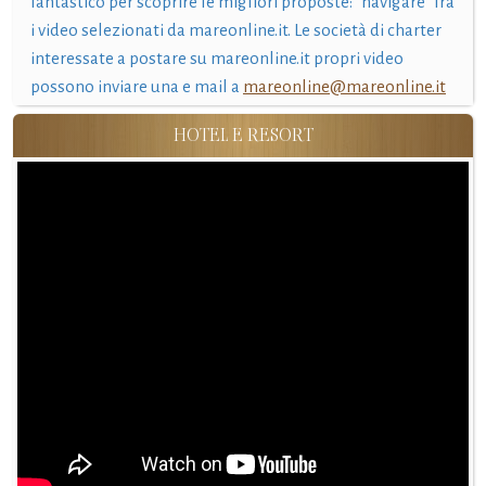
fantastico per scoprire le migliori proposte: "navigare" fra
i video selezionati da mareonline.it. Le società di charter
interessate a postare su mareonline.it propri video
possono inviare una e mail a
mareonline@mareonline.it
HOTEL E RESORT