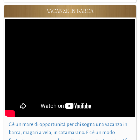
VACANZE IN BARCA
C'è un mare di opportunità per chi sogna una vacanza in
barca, magari a vela, in catamarano. E c'è un modo