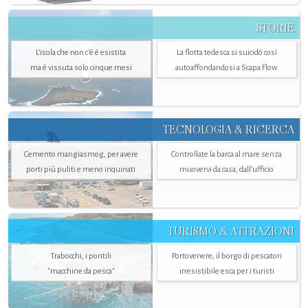
STORIE
L’isola che non c'è è esistita
La flotta tedesca si suicidò così
ma è vissuta solo cinque mesi
autoaffondandosi a Scapa Flow
TECNOLOGIA & RICERCA
Cemento mangiasmog, per avere
Controllate la barca al mare senza
porti più puliti e meno inquinati
muovervi da casa, dall’ufficio
TURISMO & ATTRAZIONI
Trabocchi, i pontili
Portovenere, il borgo di pescatori
"macchine da pesca"
irresistibile esca per i turisti