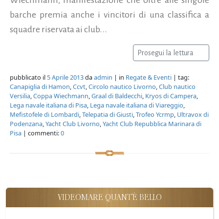
barche premia anche i vincitori di una classifica a
squadre riservata ai club...
Prosegui la lettura
pubblicato il
5 Aprile 2013
da
admin
| in
Regate & Eventi
| tag:
Canapiglia di Hamon
,
Ccvt
,
Circolo nautico Livorno
,
Club nautico
Versilia
,
Coppa Wiechmann
,
Graal di Baldecchi
,
Kryos di Campera
,
Lega navale italiana di Pisa
,
Lega navale italiana di Viareggio
,
Mefistofele di Lombardi
,
Telepatia di Giusti
,
Trofeo Ycrmp
,
Ultravox di
Podenzana
,
Yacht Club Livorno
,
Yacht Club Repubblica Marinara di
Pisa
| commenti:
0
VIDEOMARE QUANT'È BELLO