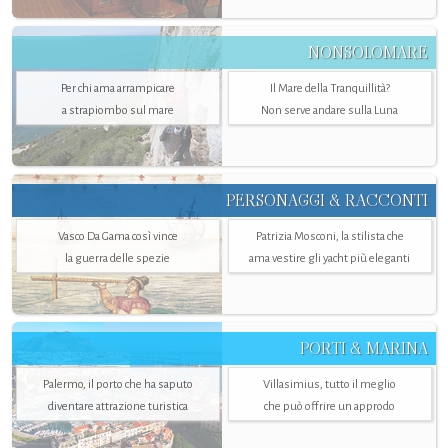
NONSOLOMARE
Per chi ama arrampicare
Il Mare della Tranquillità?
a strapiombo sul mare
Non serve andare sulla Luna
PERSONAGGI & RACCONTI
Vasco Da Gama così vince
Patrizia Mosconi, la stilista che
la guerra delle spezie
ama vestire gli yacht più eleganti
PORTI & MARINA
Palermo, il porto che ha saputo
Villasimius, tutto il meglio
diventare attrazione turistica
che può offrire un approdo