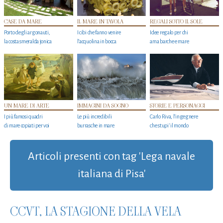
CASE DA MARE
IL MARE IN TAVOLA
REGALI SOTTO IL SOLE
Porto degli argonauti,
I cibi che fanno venire
Idee regalo per chi
la costa smeralda jonica
l’acquolina in bocca
ama barche e mare
UN MARE DI ARTE
IMMAGINI DA SOGNO
STORIE E PERSONAGGI
I più famosi quadri
Le più incredibili
Carlo Riva, l’ingegnere
di mare copiati per voi
burrasche in mare
che stupi' il mondo
Articoli presenti con tag 'Lega navale
italiana di Pisa'
CCVT, LA STAGIONE DELLA VELA