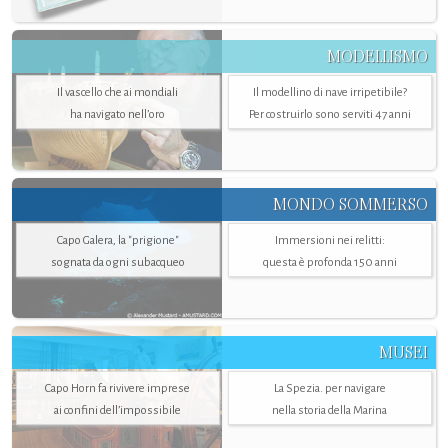
MODELLISMO
Il vascello che ai mondiali
Il modellino di nave irripetibile?
ha navigato nell’oro
Per costruirlo sono serviti 47 anni
MONDO SOMMERSO
Capo Galera, la "prigione"
Immersioni nei relitti:
sognata da ogni subacqueo
questa è profonda 150 anni
MUSEI
Capo Horn fa rivivere imprese
La Spezia. per navigare
ai confini dell’impossibile
nella storia della Marina