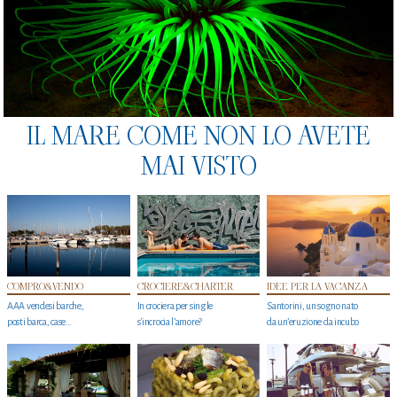
IL MARE COME NON LO AVETE
MAI VISTO
COMPRO&VENDO
CROCIERE&CHARTER
IDEE PER LA VACANZA
AAA vendesi barche,
In crociera per single
Santorini, un sogno nato
posti barca, case…
s'incrocia l’amore?
da un’eruzione da incubo