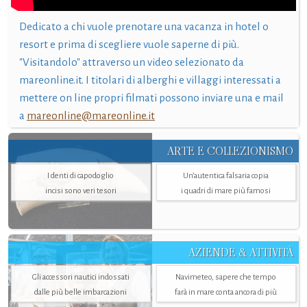
Dedicato a chi vuole prenotare una vacanza in hotel o
resort e prima di scegliere vuole saperne di più.
"Visitandolo" attraverso un video selezionato da
mareonline.it. I titolari di alberghi e villaggi interessati a
mettere on line propri filmati possono inviare una e mail
a
mareonline@mareonline.it
ARTE E COLLEZIONISMO
I denti di capodoglio
Un’autentica falsaria copia
incisi sono veri tesori
i quadri di mare più famosi
AZIENDE & ATTIVITÀ
Gli accessori nautici indossati
Navimeteo, sapere che tempo
dalle più belle imbarcazioni
farà in mare conta ancora di più