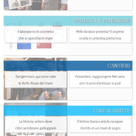
BELLEZZA & BENESSERE
Il laboratorio di cosmetici
Pelle dorata e protetta? Il segreto
che si specchia in mare
si cela in un’antica pietra Inca
CANTIERI
Sangermani, qui sono nate
Fincantieri, raggiungere Net zero
le Rolls-Royce del mare
con 15 anni d'anticipo si può
CASE & ARREDI
La libreria-veliero dove
Il lettino barca a vela fa navigare
i libri sembrano galleggiare
i bimbi in un mare di sogni