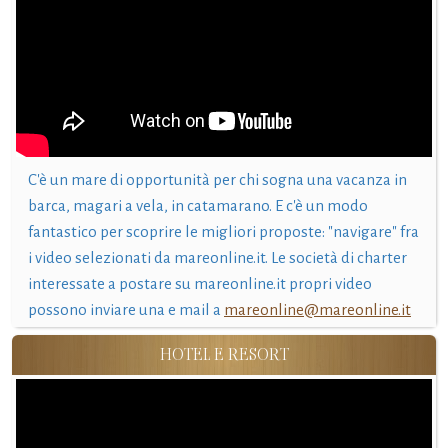
C'è un mare di opportunità per chi sogna una vacanza in
barca, magari a vela, in catamarano. E c'è un modo
fantastico per scoprire le migliori proposte: "navigare" fra
i video selezionati da mareonline.it. Le società di charter
interessate a postare su mareonline.it propri video
possono inviare una e mail a
mareonline@mareonline.it
HOTEL E RESORT