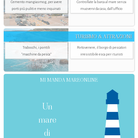
Cemento mangiasmog, per avere
Controllate la barca al mare senza
porti più puliti e meno inquinati
muovervi da casa, dall’ufficio
TURISMO & ATTRAZIONI
Trabocchi, i pontili
Portovenere, il borgo di pescatori
"macchine da pesca"
irresistibile esca per i turisti
MI MANDA MAREONLINE
Un
mare
di