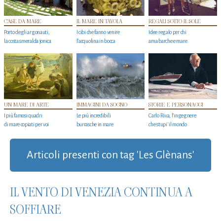
CASE DA MARE
IL MARE IN TAVOLA
REGALI SOTTO IL SOLE
Porto degli argonauti,
I cibi che fanno venire
Idee regalo per chi
la costa smeralda jonica
l’acquolina in bocca
ama barche e mare
UN MARE DI ARTE
IMMAGINI DA SOGNO
STORIE E PERSONAGGI
I più famosi quadri
Le più incredibili
Carlo Riva, l’ingegnere
di mare copiati per voi
burrasche in mare
che stupi' il mondo
Articoli presenti con tag 'Les Glènans'
IL VENTO DI VENEZIA CONTINUA A
SOFFIARE