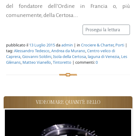
del fondatore dell’Ordine in Francia o, più
comunemente, della Certosa...
Prosegui la lettura
pubblicato il
13 Luglio 2015
da
admin
| in
Crociere & Charter
,
Porti
|
tag:
Alessandro Tedesco
,
Andrea da Murano
,
Centro velico di
Caprera
,
Giovanni Soldini
,
Isola della Certosa
,
laguna di Venezia
,
Les
Glènans
,
Matteo Vianello
,
Tintoretto
| commenti:
0
VIDEOMARE QUANT'È BELLO