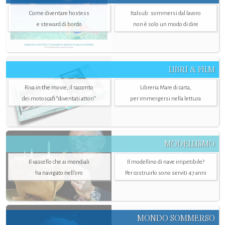
Come diventare hostess
Italsub: sommersi dal lavoro
e steward di bordo
non è solo un modo di dire
LIBRI & FILM
Riva in the movie, il racconto
Libreria Mare di carta,
dei motoscafi “diventati attori”
per immergersi nella lettura
MODELLISMO
Il vascello che ai mondiali
Il modellino di nave irripetibile?
ha navigato nell’oro
Per costruirlo sono serviti 47 anni
MONDO SOMMERSO