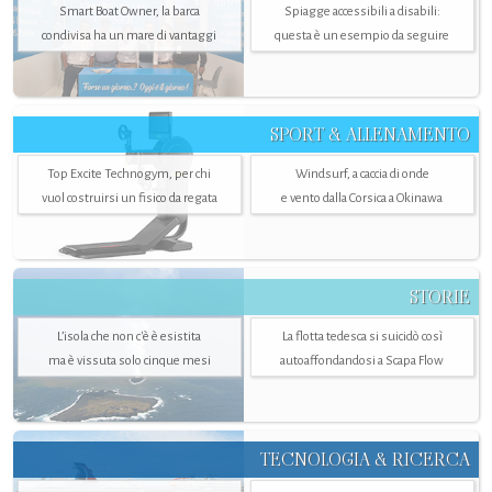
Smart Boat Owner, la barca
Spiagge accessibili a disabili:
condivisa ha un mare di vantaggi
questa è un esempio da seguire
SPORT & ALLENAMENTO
Top Excite Technogym, per chi
Windsurf, a caccia di onde
vuol costruirsi un fisico da regata
e vento dalla Corsica a Okinawa
STORIE
L’isola che non c'è è esistita
La flotta tedesca si suicidò così
ma è vissuta solo cinque mesi
autoaffondandosi a Scapa Flow
TECNOLOGIA & RICERCA