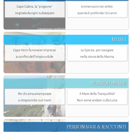
Capo Galera, la "prigione"
Immersioni nei relitti:
sognata da ogni subacqueo
questa è profonda 150 anni
MUSEI
Capo Horn fa rivivere imprese
La Spezia. per navigare
ai confini dell’impossibile
nella storia della Marina
NONSOLOMARE
Per chi ama arrampicare
Il Mare della Tranquillità?
a strapiombo sul mare
Non serve andare sulla Luna
PERSONAGGI & RACCONTI