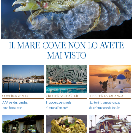
IL MARE COME NON LO AVETE
MAI VISTO
COMPRO&VENDO
CROCIERE&CHARTER
IDEE PER LA VACANZA
AAA vendesi barche,
In crociera per single
Santorini, un sogno nato
posti barca, case…
s'incrocia l’amore?
da un’eruzione da incubo