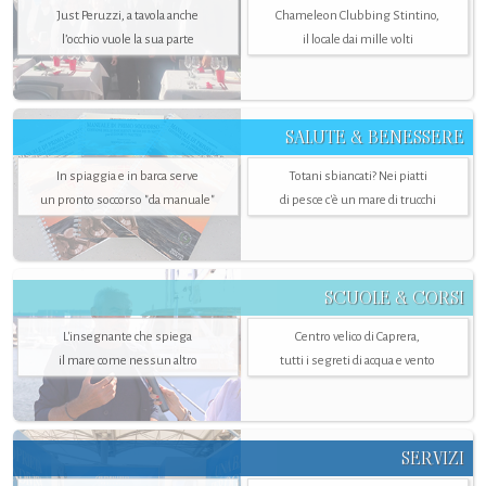
Just Peruzzi, a tavola anche
Chameleon Clubbing Stintino,
l’occhio vuole la sua parte
il locale dai mille volti
SALUTE & BENESSERE
In spiaggia e in barca serve
Totani sbiancati? Nei piatti
un pronto soccorso "da manuale"
di pesce c'è un mare di trucchi
SCUOLE & CORSI
L'insegnante che spiega
Centro velico di Caprera,
il mare come nessun altro
tutti i segreti di acqua e vento
SERVIZI