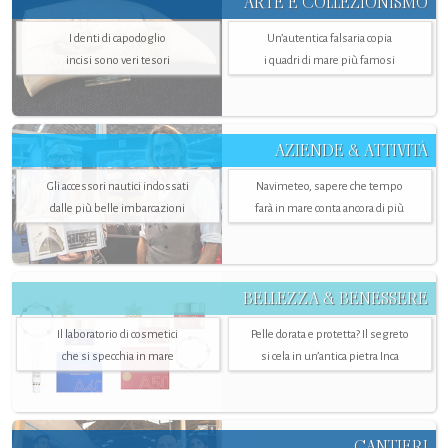
ARTE E COLLEZIONISMO
I denti di capodoglio
Un’autentica falsaria copia
incisi sono veri tesori
i quadri di mare più famosi
AZIENDE & ATTIVITÀ
Gli accessori nautici indossati
Navimeteo, sapere che tempo
dalle più belle imbarcazioni
farà in mare conta ancora di più
BELLEZZA & BENESSERE
Il laboratorio di cosmetici
Pelle dorata e protetta? Il segreto
che si specchia in mare
si cela in un’antica pietra Inca
CANTIERI