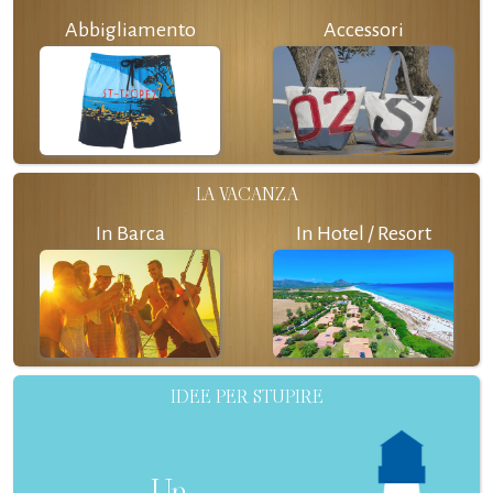
Abbigliamento
Accessori
LA VACANZA
In Barca
In Hotel / Resort
IDEE PER STUPIRE
Un