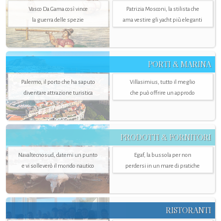
Vasco Da Gama così vince
Patrizia Mosconi, la stilista che
la guerra delle spezie
ama vestire gli yacht più eleganti
PORTI & MARINA
Palermo, il porto che ha saputo
Villasimius, tutto il meglio
diventare attrazione turistica
che può offrire un approdo
PRODOTTI & FORNITORI
Navaltecnosud, datemi un punto
Egaf, la bussola per non
e vi solleverò il mondo nautico
perdersi in un mare di pratiche
RISTORANTI