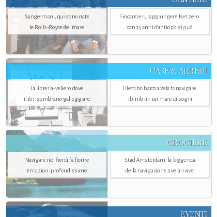
Sangermani, qui sono nate
Fincantieri, raggiungere Net zero
le Rolls-Royce del mare
con 15 anni d'anticipo si può
CASE & ARREDI
La libreria-veliero dove
Il lettino barca a vela fa navigare
i libri sembrano galleggiare
i bimbi in un mare di sogni
CROCIERE
Navigare nei fiordi fa fiorire
Stad Amsterdam, la leggenda
emozioni profondissime
della navigazione a vela rivive
EVENTI