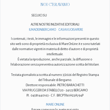
NOI C'ERAVAMO
SEGUICI SU
ALTRE NOSTRE INIZIATIVE EDITORIALI
ILMADEINBERGAMO
CASAVUOISAPERE
I contenuti, i testi, le immagini e le informazioni presenti in questo
sito web sono di proprietà esclusiva di MareOnLine.it e sono tutelati
dalle normative vigenti in materia di diritto d'autore e di proprietà
intellettuale.
È vietata la riproduzione, anche parziale, la diffusione o
l'elaborazione senza preventiva autorizzazione scritta del titolare.
Testata giornalistica iscritta al numero 3/2026 del Registro Stampa
del Tribunale di Bergamo.
Direttore responsabile: PIETRO BARACHETTI
VIA P. RUGGERI DA STABELLO 20 - 24123 BERGAMO
P.I.: 04581440163 - C.F.: BRCPTR61H23A794P
MARE ONLINE
Il mare come non lo avete mai visto